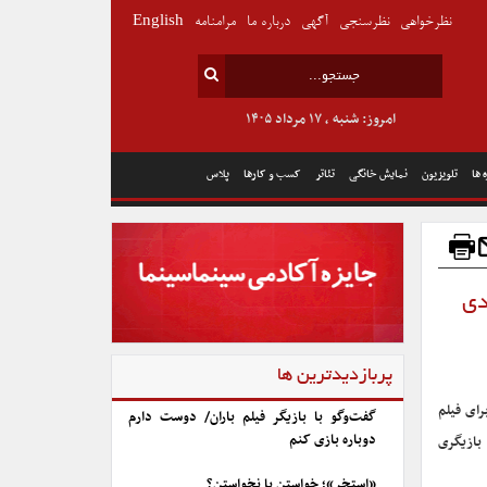
نظرخواهی
نظرسنجی
آگهی
درباره ما
مرامنامه
English
امروز: شنبه , ۱۷ مرداد ۱۴۰۵
 ها
تلویزیون
نمایش خانگی
تئاتر
کسب و کارها
پلاس
دی
پربازدیدترین ها
رای فیلم
گفت‌وگو با بازیگر فیلم باران/ دوست دارم
دوباره بازی کنم
بازیگری
«استخر»؛ خواستن یا نخواستن؟