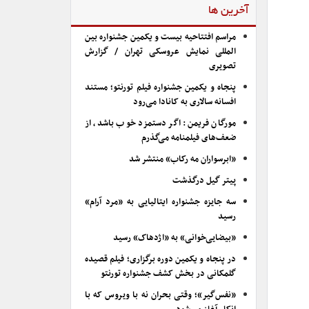
آخرین ها
مراسم افتتاحیه بیست و یکمین جشنواره بین
المللی نمایش عروسکی تهران / گزارش
تصویری
پنجاه و یکمین جشنواره فیلم تورنتو؛ مستند
افسانه سالاری به کانادا می‌رود
مورگان فریمن: اگر دستمزد خوب باشد، از
ضعف‌های فیلمنامه می‌گذرم
«ابرسواران مه رکاب» منتشر شد
پیتر گیل درگذشت
سه جایزه جشنواره ایتالیایی به «مرد آرام»
رسید
«بیضایی‌خوانی» به «اژدهاک» رسید
در پنجاه و یکمین دوره برگزاری؛ فیلم قصیده
گلمکانی در بخش کشف جشنواره تورنتو
«نفس‌گیر»؛ وقتی بحران نه با ویروس که با