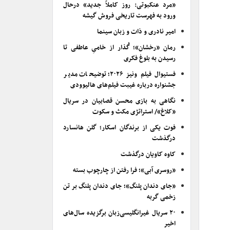
«مرد عنکبوتی: روز کاملاً جدید» درحال
ورود به فهرست تاریخی فروش گیشه
امیر نادری و ذات و زبان سینما
رمان «رخشان»؛ گُذار از خامیِ عاطفی تا
رسیدن به بلوغ فکری
فستیوال فیلم ونیز ۲۰۲۶؛ توضیحات مدیر
جشنواره درباره غیبت فیلم‌های هالیوودی
نگاهی به بازی محسن قصابیان در سریال
«کلاغ»/ استراتژی مکث و سکوت
فوت یکی از برندگان اسکار؛ گلن هانسارد
درگذشت
کاوه کاویان درگذشت
«روسری آبی»؛ فرا رفتن از چارچوب بسته
«جای دندان پلنگ»؛ جای دندان پلنگ بر تن
زخمی گربه
۲۰ سریال غیرانگلیسی‌زبان برگزیده سال‌های
اخیر