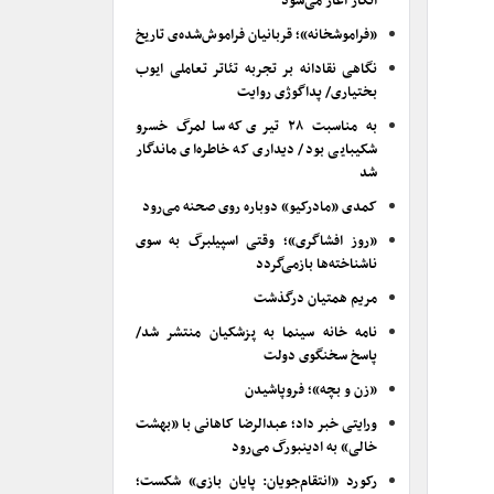
انکار آغاز می‌شود
«فراموشخانه»؛ قربانیان فراموش‌شده‌ی تاریخ
نگاهی نقادانه بر تجربه تئاتر تعاملی ایوب
بختیاری/ پداگوژی روایت
به مناسبت ۲۸ تیری که سالمرگ خسرو
شکیبایی بود/ دیداری که خاطره‌ای ماندگار
شد
کمدی «مادرکیو» دوباره روی صحنه می‌رود
«روز افشاگری»؛ وقتی اسپیلبرگ به سوی
ناشناخته‌ها بازمی‌گردد
مریم همتیان درگذشت
نامه خانه سینما به پزشکیان منتشر شد/
پاسخ سخنگوی دولت
«زن و بچه»؛ فروپاشیدن
ورایتی خبر داد؛ عبدالرضا کاهانی با «بهشت
خالی» به ادینبورگ می‌رود
رکورد «انتقام‌جویان: پایان بازی» شکست؛