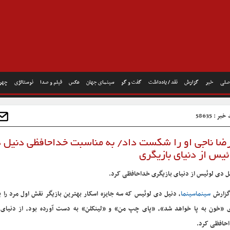
صلی
خبر
گزارش
نقد / یادداشت
گفت و گو
سینمای جهان
عکس
فیلم و صدا
نوستالژی
چهره
بر : 58635
 رضا ناجی او را شکست داد/ به مناسبت خداحافظی دنیل 
ئیس از دنیای بازیگری
ل دی لوئیس از دنیای بازیگری خداحافظی کرد.
گزارش
سینماسینما
، دنیل دی لوئیس که سه جایزه اسکار بهترین بازیگر نقش اول مرد را ب
 «خون به پا خواهد شد»، «پای چپ من» و «لینکلن» به دست آورده بود، از دنیای 
حافظی کرد.