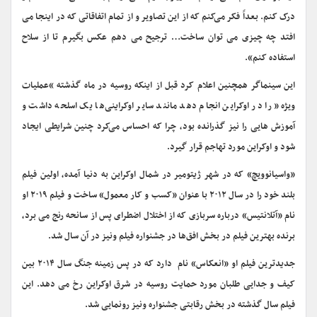
درک کنم. بعداً فکر می‌کنم که از این تصاویر و از تمام اتفاقاتی که در اینجا می
افتد چه چیزی می توان ساخت… ترجیح می دهم عکس بگیرم تا از سلاح
استفاده کنم».
این سینماگر همچنین اعلام کرد قبل از اینکه روسیه در ماه گذشته “عملیات
ویژه” را در اوکراین انجام دهد مانند سایر اوکراینی‌ها یک اسلحه داشت و
آموزش هایی را نیز گذرانده بود، چرا که احساس می‌کرد چنین شرایطی ایجاد
شود و اوکراین مورد تهاجم قرار گیرد.
«واسیانوویچ» که در شهر ژیتومیر در شمال اوکراین به دنیا آمده، اولین فیلم
بلند خود را در سال ۲۰۱۲ با عنوان «کسب و کار معمول» ساخت و فیلم ۲۰۱۹ او
نام «آتلانتیس» درباره سربازی که از اختلال اضطرای پس از سانحه رنج می برد،
برنده بهترین فیلم در بخش افق‌ها در جشنواره فیلم ونیز در آن سال شد.
جدیدترین فیلم او «انعکاس» نام دارد که در پس زمینه جنگ سال ۲۰۱۴ بین
کیف و جدایی طلبان مورد حمایت روسیه در شرق اوکراین رخ می دهد. این
فیلم سال گذشته در بخش رقابتی جشنواره ونیز رونمایی شد.