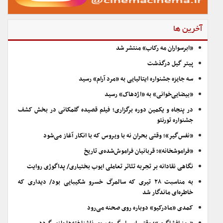
آخرین ها
«ابرسواران مه رکاب» منتشر شد
پیتر گیل درگذشت
سه جایزه جشنواره ایتالیایی به «مرد آرام» رسید
«بیضایی‌خوانی» به «اژدهاک» رسید
در پنجاه و یکمین دوره برگزاری؛ فیلم قصیده گلمکانی در بخش کشف
جشنواره تورنتو
«نفس‌گیر»؛ وقتی بحران نه با ویروس که با انکار آغاز می‌شود
«فراموشخانه»؛ قربانیان فراموش‌شده‌ی تاریخ
نگاهی نقادانه بر تجربه تئاتر تعاملی ایوب بختیاری/ پداگوژی روایت
به مناسبت ۲۸ تیری که سالمرگ خسرو شکیبایی بود/ دیداری که
خاطره‌ای ماندگار شد
کمدی «مادرکیو» دوباره روی صحنه می‌رود