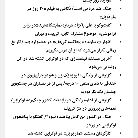
دوازده روز جنگ
جنگ ضد مردمی است/ نگاهی به فیلم «۲۰ روز در
ماریوپل»
گفت‌وگو با علی پاکزاد درباره نمایشگاهش/ «در برابر
فراموشی»؛ موضوع مشترک کابل، کی‌یف و تهران
اظهارات سازنده «محاکمه کی‌یف» در جشنواره ونیز/ تاریخ
زمانی تکرار می‌شود که از آن درس نگیریم
آخرین مستند فیلمسازی که در اوکراین کشته شد در کن
رونمایی می‌شود
گزارشی از زندگی ۱۰روزه یک زن و شوهر چرنیهیوی در
خندقی با دمای منفی ۱۰ درجه/ پس از هر بمباران در جستجوی
چشمان یکدیگر بودیم
گزارشی از ادامه زندگی در پایتخت کشور جنگ‌زده اوکراین/
نغمه‌های پیروزی در دژ کی‌یف
جنگ در کشور من کاش پناهنده نبود*/ گفتگو با پناهجوی
اوکراینی در ورشو
کارگردان مستند «ماریوپل» در اوکراین کشته شد