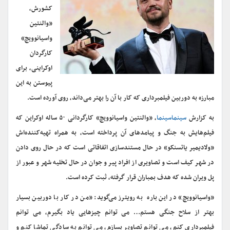
کشورش،
«والنتین
واسیانوویچ»
کارگردان
اوکراینی، برای
پیوستن به این
مبارزه به دوربین فیلمبرداری که کار با آن را بهتر می‌داند، روی آورده است.
به کزارش
سینماسینما
، «والنتین واسیانوویچ» کارگردانی ۵۰ ساله اوکراین که
فیلم‌هایش به جنگ و پیامدهای آن پرداخته است، به همراه تهیه‌کننده‌اش
«ولادیمیر یاتسنکو» در حال مستندسازی اتفاقاتی است که در حال روی دادن
در شهر کیف است و تصاویری از افراد پیر و جوان در حال تخلیه شهر و عبور از
پل ویران شده که هدف بمباران قرار گرفته، ثبت کرده‌ است.
«واسیانوویچ» در این باره به رویترز می‌گوید: «من در کار با دوربین بسیار
بهتر از سلاح جنگی هستم… می توانم چیزهایی یاد بگیرم، می توانم
فیلمبرداری کنم، می توانم تصاویر بسازم، می توانم به سادگی تماشا کنم و