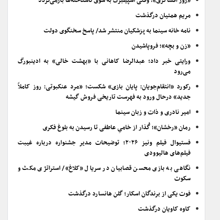
«روز افشاگری»؛ وقتی اسپیلبرگ به سوی ناشناخته‌ها بازمی‌گردد
مریم همتیان درگذشت
نامه خانه سینما به پزشکیان منتشر شد/ پاسخ سخنگوی دولت
«زن و بچه»؛ فروپاشیدن
ورایتی خبر داد؛ عبدالرضا کاهانی با «بهشت خالی» به ادینبورگ
می‌رود
رکورد «انتقام‌جویان: پایان بازی» شکست؛ «مرد عنکبوتی: روز کاملاً
جدید» درحال ورود به فهرست تاریخی فروش گیشه
امیر نادری و ذات و زبان سینما
رمان «رخشان»؛ گُذار از خامیِ عاطفی تا رسیدن به بلوغ فکری
فستیوال فیلم ونیز ۲۰۲۶؛ توضیحات مدیر جشنواره درباره غیبت
فیلم‌های هالیوودی
نگاهی به بازی محسن قصابیان در سریال «کلاغ»/ استراتژی مکث و
سکوت
فوت یکی از برندگان اسکار؛ گلن هانسارد درگذشت
کاوه کاویان درگذشت