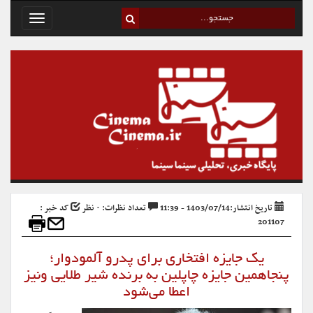
Toggle
avigation
تاریخ انتشار:1403/07/14 - 11:39
تعداد نظرات: ۰ نظر
کد خبر :
201107
یک جایزه افتخاری برای پدرو آلمودوار؛
پنجاهمین جایزه چاپلین به برنده شیر طلایی ونیز
اعطا می‌شود