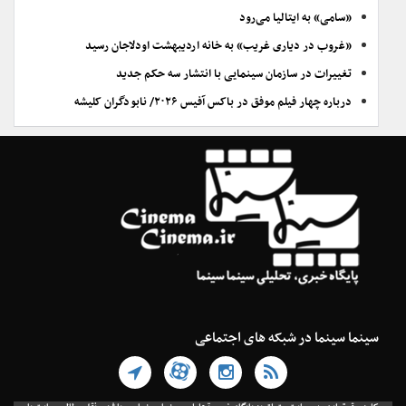
«سامی» به ایتالیا می‌رود
«غروب در دیاری غریب» به خانه اردیبهشت اودلاجان رسید
تغییرات در سازمان سینمایی با انتشار سه حکم جدید
درباره چهار فیلم موفق در باکس آفیس ۲۰۲۶/ نابودگران کلیشه
سینما سینما در شبکه های اجتماعی