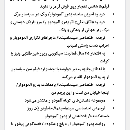
فیلم‌ها شانس انفجار روی فرش قرمز را دارند
درباره آخرین ساخته پدرو آلمودوار/ رنگ در سایه‌سار مرگ
درباره «اتاق بغلی» اثر پدرو آلمودووار/ مرز باریک دوستی و
مرگ زیر جهانی از زندگی و رنگ
ترجمه اختصاصی سینماسینما/ ماجراهای تکراری آلمودوبار و
احزاب دست راستی اسپانیا
به افتخار ۴۵ سال فعالیت؛ سیگورنی ویور شیر طلایی ونیز را
گرفت
با اعطای جایزه معتبر دونوستیا؛ جشنواره فیلم سن سباستین
از پدرو آلمودوار تقدیر می‌کند
ترجمه اختصاصی سینماسینما/ یادداشت پدرو آلمودوار/
اینجا خیابان من است و این پرچم من
مجموعه داستان‌های کوتاه آلمودوار منتشر می‌شود
ترجمه‌ی اختصاصی سینماسینما/ خاطره‌ی یک روز
خسته‌کننده/ یادداشتی از پدرو آلمودوار
روایت پدرو آلمودوار از «رنج و شکوه» / قصه‌گویی پرشور با