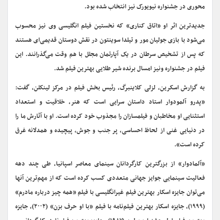
محوری در جشنواره نیویورک نیز انتخاب شده بود.
جدیدترین اثر او «اتاق کناری» که نخستین فیلم انگلیسی وی نیز محسوب
می‌شود با بازی جولیان مور و تیلدا سوینتون در نقش دوستان قدیمی‌ای هستند
که پس از تشخیص سرطان در یک آپارتمان مجلل با هم وقت می‌گذرانند. این
فیلم در جشنواره ونیز امسال برنده شیر طلایی بهترین فیلم شد.
به گزارش اسکرین، لزلی کلاینبرگ، رئیس بخش فیلم در مرکز لینکلن، گفت:
«پدرو آلمودوار استاد داستان سرایی است که هنر، خلاقیت و استعداد
استثنایی او مخاطبان و فیلمسازان را مجذوب خود کرده است. او با آثارش ما را
در دنیایی غنی از لحاظ احساسی، پر جنب و جوش، پیچیده و همدلانه غرق
کرده است».
«آلمادوار» از بزرگترین کارگردانان سینمای معاصر اسپانیا، طی چند دهه
فعالیت سینمایی جوایز جهانی متعددی کسب کرده است که از مهم‌ترین آنها
می‌توان جایزه اسکار بهترین فیلم غیرانگلیسی با فیلم «همه چیز درباره مادرم»
(۱۹۹۹)، جایزه اسکار بهترین فیلم‌نامه با فیلم «با او حرف بزن» (۲۰۰۲)، جایزه