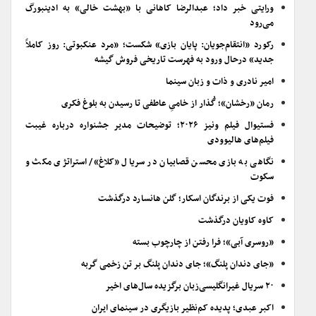
ورایتی خبر داد؛ عبدالرضا کاهانی با «بهشت خالی» به ادینبورگ
می‌رود
رکورد «انتقام‌جویان: پایان بازی» شکست؛ «مرد عنکبوتی: روز کاملاً
جدید» درحال ورود به فهرست تاریخی فروش گیشه
امیر نادری و ذات و زبان سینما
رمان «رخشان»؛ گُذار از خامیِ عاطفی تا رسیدن به بلوغ فکری
فستیوال فیلم ونیز ۲۰۲۶؛ توضیحات مدیر جشنواره درباره غیبت
فیلم‌های هالیوودی
نگاهی به بازی محسن قصابیان در سریال «کلاغ»/ استراتژی مکث و
سکوت
فوت یکی از برندگان اسکار؛ گلن هانسارد درگذشت
کاوه کاویان درگذشت
«روسری آبی»؛ فرا رفتن از چارچوب بسته
«جای دندان پلنگ»؛ جای دندان پلنگ بر تن زخمی گربه
۲۰ سریال غیرانگلیسی‌زبان برگزیده سال‌های اخیر
اکبر عبدی؛ پدیده کم‌نظیر بازیگری در سینمای ایران