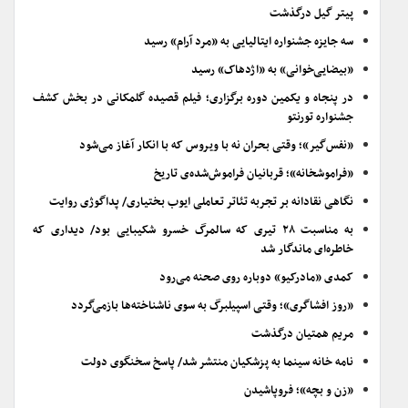
پیتر گیل درگذشت
سه جایزه جشنواره ایتالیایی به «مرد آرام» رسید
«بیضایی‌خوانی» به «اژدهاک» رسید
در پنجاه و یکمین دوره برگزاری؛ فیلم قصیده گلمکانی در بخش کشف
جشنواره تورنتو
«نفس‌گیر»؛ وقتی بحران نه با ویروس که با انکار آغاز می‌شود
«فراموشخانه»؛ قربانیان فراموش‌شده‌ی تاریخ
نگاهی نقادانه بر تجربه تئاتر تعاملی ایوب بختیاری/ پداگوژی روایت
به مناسبت ۲۸ تیری که سالمرگ خسرو شکیبایی بود/ دیداری که
خاطره‌ای ماندگار شد
کمدی «مادرکیو» دوباره روی صحنه می‌رود
«روز افشاگری»؛ وقتی اسپیلبرگ به سوی ناشناخته‌ها بازمی‌گردد
مریم همتیان درگذشت
نامه خانه سینما به پزشکیان منتشر شد/ پاسخ سخنگوی دولت
«زن و بچه»؛ فروپاشیدن