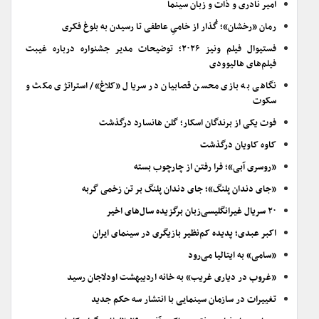
امیر نادری و ذات و زبان سینما
رمان «رخشان»؛ گُذار از خامیِ عاطفی تا رسیدن به بلوغ فکری
فستیوال فیلم ونیز ۲۰۲۶؛ توضیحات مدیر جشنواره درباره غیبت
فیلم‌های هالیوودی
نگاهی به بازی محسن قصابیان در سریال «کلاغ»/ استراتژی مکث و
سکوت
فوت یکی از برندگان اسکار؛ گلن هانسارد درگذشت
کاوه کاویان درگذشت
«روسری آبی»؛ فرا رفتن از چارچوب بسته
«جای دندان پلنگ»؛ جای دندان پلنگ بر تن زخمی گربه
۲۰ سریال غیرانگلیسی‌زبان برگزیده سال‌های اخیر
اکبر عبدی؛ پدیده کم‌نظیر بازیگری در سینمای ایران
«سامی» به ایتالیا می‌رود
«غروب در دیاری غریب» به خانه اردیبهشت اودلاجان رسید
تغییرات در سازمان سینمایی با انتشار سه حکم جدید