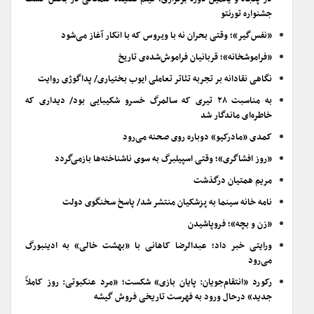
جشنواره تورنتو
«نفس‌گیر»؛ وقتی بحران نه با ویروس که با انکار آغاز می‌شود
«فراموشخانه»؛ قربانیان فراموش‌شده‌ی تاریخ
نگاهی نقادانه بر تجربه تئاتر تعاملی ایوب بختیاری/ پداگوژی روایت
به مناسبت ۲۸ تیری که سالمرگ خسرو شکیبایی بود/ دیداری که
خاطره‌ای ماندگار شد
کمدی «مادرکیو» دوباره روی صحنه می‌رود
«روز افشاگری»؛ وقتی اسپیلبرگ به سوی ناشناخته‌ها بازمی‌گردد
مریم همتیان درگذشت
نامه خانه سینما به پزشکیان منتشر شد/ پاسخ سخنگوی دولت
«زن و بچه»؛ فروپاشیدن
ورایتی خبر داد؛ عبدالرضا کاهانی با «بهشت خالی» به ادینبورگ
می‌رود
رکورد «انتقام‌جویان: پایان بازی» شکست؛ «مرد عنکبوتی: روز کاملاً
جدید» درحال ورود به فهرست تاریخی فروش گیشه