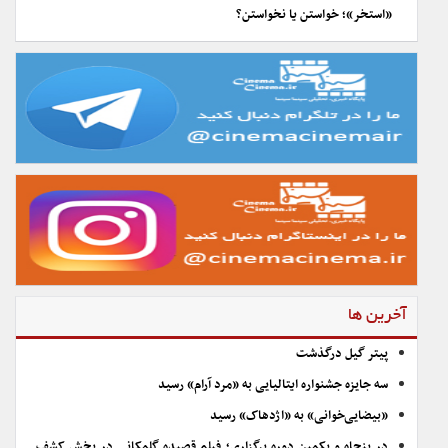
«استخر»؛ خواستن یا نخواستن؟
آخرین ها
پیتر گیل درگذشت
سه جایزه جشنواره ایتالیایی به «مرد آرام» رسید
«بیضایی‌خوانی» به «اژدهاک» رسید
در پنجاه و یکمین دوره برگزاری؛ فیلم قصیده گلمکانی در بخش کشف