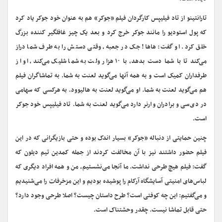
تارانتینو از تاد فیلیپس کارگردان فیلم «جوکر» هم به عنوان خود جوکر یاد کرد
که پول استودیو را مانند جوکر خرج کرد و بعد یک چیز غافلگیر کننده بزرگ
خلق کرد. او گفت: هاها! جک در جعبه، وقتی دستش را به طرف شما دراز
می‌کند تا با شما دست بدهد، با ۱۰ هزار ولت به شما شلیک می‌کند، او از
طرفداران کمیک است و به همه آنها می‌گوید لعنت به شما. به تماشاگران فیلم
هم می‌گوید لعنت به شما. او می‌گوید لعنت به هالیوود. به هرکسی که سهامی
در دی‌سی و برادران وارنر دارد می‌گوید لعنت به شما. تاد فیلیپس خود جوکر
است.
چنین حمایتی از دنباله «جوکر» بسیار اندک بوده و حتی بازیگرانی که در این
فیلم حضور داشتند نیز با آن مخالفت کردند از جمله کمدین تیم دیلون که
گفت: فیلم هیچ طرحی نداشت. ما آنجا می‌نشستیم، من و همه افراد دیگری که
لباس‌های امنیتی آسایشگاه آرکام را پوشیده بودیم و این مزخرفات را می‌شنیدیم
و می‌گفتیم: این چه کوفتی است؟ طرح داستان چیست؟ اصلا طرحی وجود دارد؟
حتی قابل تماشا نیست. چقدر وحشتناک است.