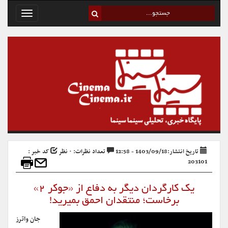
Toggle
avigation
تاریخ انتشار:1403/09/18 - 12:58
تعداد نظرات: ۰ نظر
کد خبر :
203101
یک کارگردان دیگر به دفاع از «جوکر ۲»
برخاست؛ منتقدان احمق بمیرید!
جان واترز