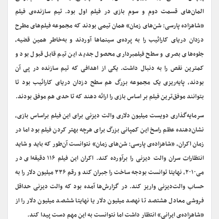
المان‌های قسمت دوم و سوم بازی در فیلم اول بود. تیم سازنده‌ی فیلم
«شاهزاده پارسی: شن‌های زمان» همان تیمی بودند که مجموعه فیلم‌های مطرح
دزدان دریای کارائیب را به پرده‌ی سینماها آوردند و به‌خاطر همین قضیه،
جلوه‌های بصری و سطح فیلمبرداری محصول جدید این تیم قابل قبول بود و
کمترین نقص را به دنبال داشت. یکی از اهدافی که تیم سازنده در پی آن
بودند، پایه‌ریزی یک مجموعه بزرگ هم سطح دزدان دریای کارائیب بود تا
بتوانند موفق‌ترین فیلم بر اساس بازی را ارائه دهند که تا حدی هم موفق بودند.
سرمایه‌گذاری دویست میلیون دلاری والت دیزنی برای این فیلم براساس بازی،
نشان‌دهنده‌ عظم راسخ این کمپانی بزرگ برای هرچه بهتر کردن فیلم بود اما در
زمان اکران، «شاهزاده‌ی پارسی: شن‌های زمان» نتوانست آن‌طور که باید و شاید
انتظارات سران والت دیزنی را برآورده کند. اکران این فیلم ۱۱۶ دقیقه‌ای در
می‌۲۰۱۰، نهایتا توانست بودجه‌ ساخت را جبران کند و رقم ۳۳۶ میلیون دلار را به
حساب والت‌دیزنی واریز کند. در گزارش‌ها آمده بود که والت دیزنی حداقل
فروشی معادل هشتصد تا نهصد میلیون دلار یا نهایتا ششصد میلیون دلار را از
«شاهزاده‌ی ایرانی» انتظار داشت اما نتوانست به این مهم دست پیدا کند.