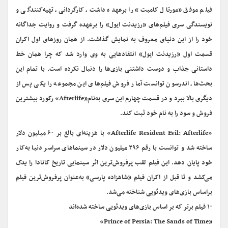
فیلم موفق «مورتال کامبت» را برعهده داشت، کارگردانی، تهیه‌کنندگی و
نویسندگی سری فیلم‌های «رزیدنت ایول» را برعهده گرفت و روایت جداگانه‌
خود را از این دنیای معروف به نمایش گذاشت. از همان روزهای اول اکران
قسمت اول «رزیدنت ایول» انتقادهایی به وی وارد شد که چرا همان خط
داستانی جذاب و دوست‌ داشتنی بازی‌ها را دنبال نکرده است. با تمام این
بحث‌ها، اندرسون توانست آمار فروش فیلم‌های این مجموعه را یکی پس از
دیگری بالا ببرد و در قسمت چهارم این سری به‌نام«Afterlife» رکورد بیشترین
فروش و سود را به نام خود ثبت کند.
«Afterlife Resident Evil: Afterlife» با هزینه‌ای بالغ بر ۶۰ میلیون دلار
ساخته شد و توانست با رقم ۲۹۶ میلیون دلار در سینماهای سراسر دنیا به‌کار
خود پایان دهد. این فیلم لقب پرفروش‌ترین اثر سینمایی تاریخ کانادا را یدک
می‌کشد و تا قبل از اکران فیلم «شاهزاده‌ پارسی» به‌عنوان پرفروش‌ترین فیلم
براساس بازی‌های ویدئویی شناخته می‌شد.
۱۰ فیلم برتر که بر اساس بازی‌های ویدئویی ساخته شده‌اند
«Prince of Persia: The Sands of Time»