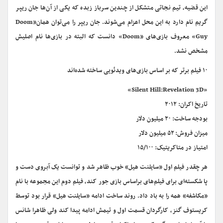
این قضیه، تیم نجاتی متشکل از چندین سرباز زبده که یکی از آن‌ها جان ریپر
گریم نام دارد به این محل اعزام می‌شوند. جان ریپر را می‌توان همان«Doom
Guy» معروف بازی‌های «Doom» دانست که البته در بازی‌ها نام اصلیش
مشخص نشد.
۱۰ فیلم برتر که بر اساس بازی‌های ویدئویی ساخته شده‌اند
«Silent Hill:Revelation 3D»
تاریخ اکران: ۲۰۱۲
بودجه ساخت: ۲۰ میلیون دلار
میزان فروش: ۵۲ میلیون دلار
امتیاز در متاکریتیک: ۱۵/۱۰۰
هر چقدر فیلم اول «سایلنت هیل» خوب ظاهر شد و توانست یک آبروی دست و
پا شکسته‌ای برای فیلم‌های براساس بازی جور کند، فیلم دوم این مجموعه با نام
«مکاشفه» همه را به باد داد. روند ساخت ادامه‌ «سایلنت هیل» قرار بود توسط
کریستوف گنز، کارگردان قسمت اول و تیمش ادامه پیدا کند ولی ظاهرا شانس