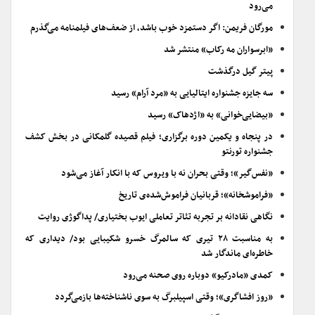
می‌رود
مورگان فریمن: اگر دستمزد خوب باشد، از ضعف‌های فیلمنامه می‌گذرم
«ابرسواران مه رکاب» منتشر شد
پیتر گیل درگذشت
سه جایزه جشنواره ایتالیایی به «مرد آرام» رسید
«بیضایی‌خوانی» به «اژدهاک» رسید
در پنجاه و یکمین دوره برگزاری؛ فیلم قصیده گلمکانی در بخش کشف
جشنواره تورنتو
«نفس‌گیر»؛ وقتی بحران نه با ویروس که با انکار آغاز می‌شود
«فراموشخانه»؛ قربانیان فراموش‌شده‌ی تاریخ
نگاهی نقادانه بر تجربه تئاتر تعاملی ایوب بختیاری/ پداگوژی روایت
به مناسبت ۲۸ تیری که سالمرگ خسرو شکیبایی بود/ دیداری که
خاطره‌ای ماندگار شد
کمدی «مادرکیو» دوباره روی صحنه می‌رود
«روز افشاگری»؛ وقتی اسپیلبرگ به سوی ناشناخته‌ها بازمی‌گردد