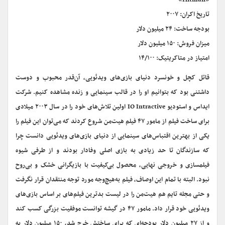
«Hitman»
تاریخ اکران: ۲۰۰۷
بودجه ساخت: ۲۴ میلیون دلار
میزان فروش: ۱۵۰ میلیون دلار
امتیاز در متاکریتیک: ۱۴/۱۰۰
قاتل کچل و خونسرد دنیای بازی‌های ویدئویی، آن‌قدر محبوب و دوست
داشتنی بود که بتوانیم او را در قالب سینمایی و زنده مشاهده کنیم. شرکت
ایداس و استودیو IO Intractive اولین تلاش‌های خود را در سال ۲۰۰۳ میلادی
برای ساخت فیلم از مامور ۴۷ فیلم هیت‌من شروع کردند که می‌توان این فیلم را
یکی از بهترین اقتباس‌های سینمایی از دنیای بازی‌های ویدئویی دانست چرا
که سازندگان تا حد زیادی به بازی اصلی وفادار بودند و از طرفی شیوه‌
فیلمسازی و خروجی نهایی، محصول بی‌کیفیت با بازیگرانی خشک و بی‌روح
نبود. البته با تمام این اوصاف، فیلم به‌هیچ‌وجه مورد توجه منتقدان قرار نگرفت
و حتی مجله‌ تایم هم هیت‌من را در لیست بدترین فیلم‌های بر اساس بازی‌های
ویدئویی خود قرار داد. مامور ۴۷ در گیشه توانست موفقیت بزرگی کسب کند
و از ۲۷ میلیون دلار بودجه‌ای که برای ساختش خرج شد، ۱۵۰ میلیون دلار به