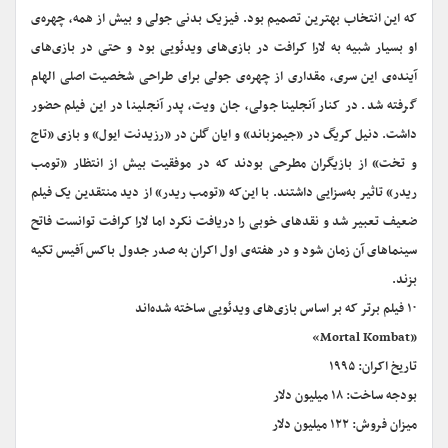
که این انتخاب بهترین تصمیم بود. فیزیک بدنی جولی و بیش از همه، چهره‌ی
او بسیار شبیه به لارا کرافت در بازی‌های ویدئویی بود و حتی در بازی‌های
آینده‌ی این سری، مقداری از چهره‌ی جولی برای طراحی شخصیت اصلی الهام
گرفته شد. در کنار آنجلینا جولی، جان ویت، پدر آنجلینا در این فیلم حضور
داشت. دنیل کریگ در «جیمزباند» و ایان گلن در «رزیدنت ایول» و بازی «تاج
و تخت» از بازیگران مطرحی بودند که در موفقیت بیش از انتظار «تومب
ریدر» تاثیر به‌سزایی داشتند. با این‌که «تومب ریدر» از دید منتقدین یک فیلم
ضعیف تعبیر شد و نقدهای خوبی را دریافت نکرد اما لارا کرافت توانست فاتح
سینماهای آن زمان شود و در هفته‌ی اول اکران به صدر جدول باکس آفیس تکیه
بزند.
۱۰ فیلم برتر که بر اساس بازی‌های ویدئویی ساخته شده‌اند
«Mortal Kombat»
تاریخ اکران: ۱۹۹۵
بودجه ساخت: ۱۸ میلیون دلار
میزان فروش: ۱۲۲ میلیون دلار