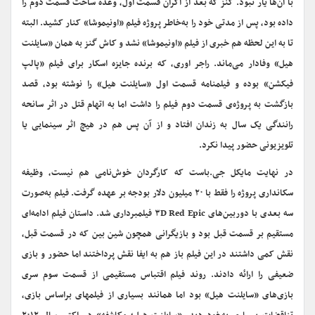
با آن‌ها یار نبود. گنز که بعد از اکران قسمت اول، وعده‌‌ ساخت قسمت دوم را
داده بود، پس از مدتی خود را به‌خاطر پروژه‌ فیلم «اونیموشا» کنار کشید. البته
تا به این لحظه هم خبری از فیلم «اونیموشا» نشد و کاش گنز به‌ همان «سایلنت
هیل» وفادار می‌ماند. راجر اوری، که برنده‌ جایزه اسکار برای فیلم «پالپ
فیکشن» بوده و فیلمنامه‌ قسمت اول «سایلنت هیل» را نوشته بود، قصد
بازگشت به پروژه‌ی قسمت دوم فیلم را داشت اما به اتهام قتل در اثر سانحه‌
رانندگی یک سال به زندان افتاد و از آن پس هم در هیچ اثر سینمایی یا
تلویزیونی حضور پیدا نکرد.
در نهایت مایکل جی.باست که کارگردان خوش‌نامی هم نیست، وظیفه‌
سکانداری پروژه را فقط با ۲۰ میلیون دلار بودجه بر عهده گرفت. فیلم به‌صورت
سه بعدی با دوربین‌های ۳D Red Epic فیلمبرداری شد. داستان فیلم ادامه‌ای
مستقیم بر قسمت قبل بود و بازیگرانی همچون شین بین که در قسمت قبل،
نقش کمی داشتند در این فیلم باز هم به ایفا نقش پرداختند اما حضور و بازی
ضعیفی را ارائه دادند. روند فیلم اقتباس مستقیمی از قسمت سوم سری
بازی‌های «سایلنت هیل» بود اما همانند بسیاری از فیلمهای بر‌اساس بازی،