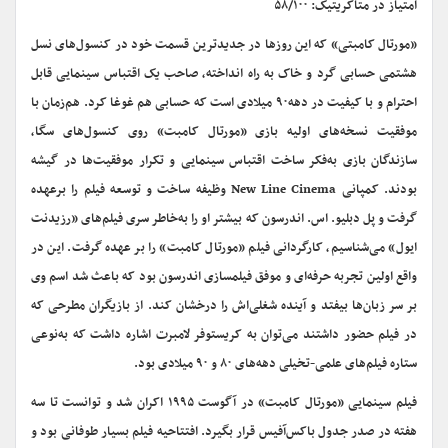
امتیاز در متاکریتیک: ۵۸/۱۰۰
«مورتال کامبتی» که این روزها در جدیدترین قسمت خود در کنسول‌های نسل
هشتمی حسابی گرد و خاک به راه انداخته، صاحب یک اقتباس سینمایی قابل
احترام و با کیفیت در دهه‌۹۰ میلادی است که حسابی هم غوغا کرد. هم‌زمان با
موفقیت نسخه‌های اولیه بازی «مورتال کامبت» روی کنسول‌های سگا،
سازندگان بازی به‌فکر ساخت اقتباس سینمایی و تکرار موفقیت‌ها در گیشه
بودند. کمپانی New Line Cinema وظیفه‌ ساخت و توسعه‌ فیلم را برعهده
گرفت و پل دبلیو. اس. اندرسون که بیشتر او را به‌خاطر سری فیلم‌های «رزیدنت
ایول» می‌شناسیم، کارگردانی فیلم «مورتال کامبت» را بر عهده گرفت. این در
واقع اولین تجربه‌ حرفه‌ای و موفق فیلمسازی اندرسون بود که باعث شد اسم وی
بر سر زبان‌ها بیفتد و آینده‌ شغلی‌اش را درخشان کند. از بازیگران مطرحی که
در فیلم حضور داشتند می‌توان به کریستوفر لامبرت اشاره داشت که به‌نوعی
ستاره‌ فیلم‌های علمی-تخیلی دهه‌های ۸۰ و ۹۰ میلادی بود.
فیلم سینمایی «مورتال کامبت» در آگوست ۱۹۹۵ اکران شد و توانست تا سه
هفته در صدر جدول باکس‌آفیس قرار بگیرد. افتتاحیه‌ فیلم بسیار طوفانی بود و