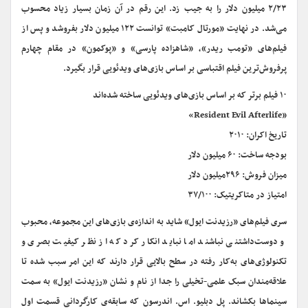
۲/۲۳ میلیون دلار را به جیب زد. این رقم در آن زمان بسیار زیاد محسوب
می‌شد. در نهایت «مورتال کامبت» توانست ۱۲۲ میلیون دلار بفروشد و پس از
فیلم‌های «تومب ریدر»، «شاهزاده پارسی» و «پوکمون» در مقام چهارم
پرفروش‌ترین فیلم اقتباسی بر اساس بازی‌های ویدئویی قرار بگیرد.
۱۰ فیلم برتر که بر اساس بازی‌های ویدئویی ساخته شده‌اند
«Resident Evil Afterlife»
تاریخ اکران: ۲۰۱۰
بودجه ساخت: ۶۰ میلیون دلار
میزان فروش: ۲۹۶میلیون دلار
امتیاز در متاکریتیک: ۳۷/۱۰۰
سری فیلم‌های «رزیدنت ایول» شاید به اندازه‌ی بازی‌های این مجموعه، محبوب
و دوست‌داشتنی نباشند اما نباید انکار کرد که از نظر کیفیت بصری و
تکنولوژی‌های به‌کار رفته در سطح بالایی قرار دارند که این امر سبب شده تا
علاقه‌مندان سبک علمی-تخیلی را جدا از نام و نشان «رزیدنت ایول» به سمت
سینماها بکشاند. پل دبلیو. اس. اندرسون که سابقه‌ی کارگردانی قسمت اول