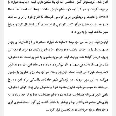
آغاز شد. کریستوفر گنز، شخصی که نهایتا سکان‌داری فیلم «سایلت هیل» را
برعهده گرفت و در کارنامه خود فیلم خوش ساخت «Brotherhood of the
Wolf» را داشت و ویدئویی برای کونامی فرستاد تا طرح خود را برای ساخت
فیلم «سایلنت هیل» بازگو کند. کونامی از ایده‌های گنز استقبال کرد و چراغ
سبز ساخت فیلم را به وی داد.
اولین فیلم بر اساس مجموعه‌ «سایلنت هیل»، مخلوطی از المان‌های چهار
قسمت اول را در اختیار داشت و بودجه‌ای ۵۰ میلیون دلاری هم برای توسعه‌ این
پروژه درنظر گرفته شد. روایت فیلم در مورد مادری به نام رز است که دخترش،
شارون مبتلا به‌نوعی بیماری خواب‌گردی بوده و رویاهایی در مورد شهر
«سایلنت هیل» می‌دیده است. این جریانات در نهایت رز و شارون را مجبور
می‌کند به این شهر بروند. در نزدیکی شهر حادثه‌ی رانندگی برای این دو رخ
می‌دهد که سبب می‌شود شارون مفقود شود و مادرش برای پیدا کردن دخترش،
راهی شهر متروکه «سایلنت هیل» شود.فیلم «سایلنت هیل» تا حد زیادی به
بازی‌های مجموعه وفادار بود و بیشتر به خاطر فضاسازی گیرا، صحنه‌سازی قوی
و جلوه‌های ویژه حرفه‌ای مورد تحسین قرار گرفت.