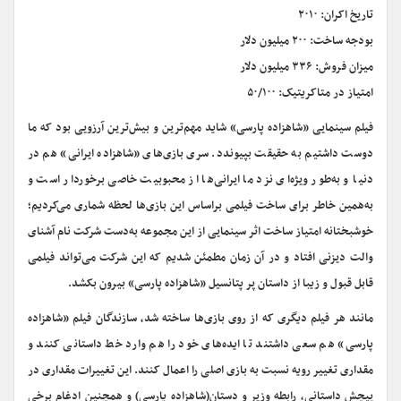
تاریخ اکران: ۲۰۱۰
بودجه ساخت: ۲۰۰ میلیون دلار
میزان فروش: ۳۳۶ میلیون دلار
امتیاز در متاکریتیک: ۵۰/۱۰۰
فیلم سینمایی «شاهزاده‌ پارسی» شاید مهم‌ترین و بیش‌ترین آرزویی بود که ما
دوست داشتیم به حقیقت بپیوندد. سری بازی‌های «شاهزاده ایرانی» هم در
دنیا و به‌طور ویژه‌ای نزد ما ایرانی‌ها از محبوبیت خاصی برخوردار است و
به‌همین خاطر برای ساخت فیلمی براساس این بازی‌ها لحظه شماری می‌کردیم؛
خوشبختانه امتیاز ساخت اثر سینمایی از این مجموعه به‌دست شرکت نام آشنای
والت دیزنی افتاد و در آن زمان مطمئن شدیم که این شرکت می‌تواند فیلمی
قابل قبول و زیبا از داستان پر پتانسیل «شاهزاده پارسی» بیرون بکشد.
مانند هر فیلم دیگری که از روی باز‌‌ی‌ها ساخته شد، سازندگان فیلم «شاهزاده
پارسی» هم سعی داشتند تا ایده‌های خود را هم وارد خط داستانی کنند و
مقداری تغییر رویه نسبت به بازی اصلی را اعمال کنند. این تغییرات مقداری در
پیچش داستانی، رابطه‌ وزیر و دستان(شاهزاده پارسی) و همچنین ادغام برخی