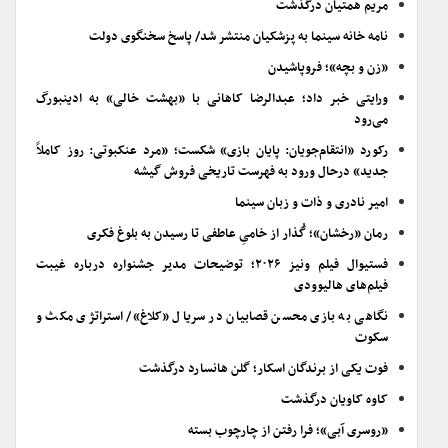
مریم همتیان درگذشت
نامه خانه سینما به پزشکیان منتشر شد/ پاسخ سخنگوی دولت
«زن و بچه»؛ فروپاشیدن
ورایتی خبر داد؛ عبدالرضا کاهانی با «بهشت خالی» به ادینبورگ
می‌رود
رکورد «انتقام‌جویان: پایان بازی» شکست؛ «مرد عنکبوتی: روز کاملاً
جدید» درحال ورود به فهرست تاریخی فروش گیشه
امیر نادری و ذات و زبان سینما
رمان «رخشان»؛ گُذار از خامیِ عاطفی تا رسیدن به بلوغ فکری
فستیوال فیلم ونیز ۲۰۲۶؛ توضیحات مدیر جشنواره درباره غیبت
فیلم‌های هالیوودی
نگاهی به بازی محسن قصابیان در سریال «کلاغ»/ استراتژی مکث و
سکوت
فوت یکی از برندگان اسکار؛ گلن هانسارد درگذشت
کاوه کاویان درگذشت
«روسری آبی»؛ فرا رفتن از چارچوب بسته