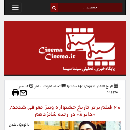
Toggle
avigation
تاریخ انتشار:1402/05/21 - 15:26
تعداد نظرات: ۰ نظر
کد خبر :
189376
۲۰ فیلم برتر تاریخ جشنواره ونیز معرفی شدند/
«دایره» در رتبه شانزدهم
با نزدیک شدن