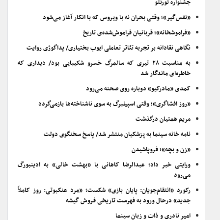
جشنواره تورنتو
«نفس‌گیر»؛ وقتی بحران نه با ویروس که با انکار آغاز می‌شود
«فراموشخانه»؛ قربانیان فراموش‌شده‌ی تاریخ
نگاهی نقادانه بر تجربه تئاتر تعاملی ایوب بختیاری/ پداگوژی روایت
به مناسبت ۲۸ تیری که سالمرگ خسرو شکیبایی بود/ دیداری که
خاطره‌ای ماندگار شد
کمدی «مادرکیو» دوباره روی صحنه می‌رود
«روز افشاگری»؛ وقتی اسپیلبرگ به سوی ناشناخته‌ها بازمی‌گردد
مریم همتیان درگذشت
نامه خانه سینما به پزشکیان منتشر شد/ پاسخ سخنگوی دولت
«زن و بچه»؛ فروپاشیدن
ورایتی خبر داد؛ عبدالرضا کاهانی با «بهشت خالی» به ادینبورگ
می‌رود
رکورد «انتقام‌جویان: پایان بازی» شکست؛ «مرد عنکبوتی: روز کاملاً
جدید» درحال ورود به فهرست تاریخی فروش گیشه
امیر نادری و ذات و زبان سینما