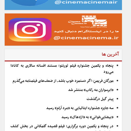
آخرین ها
پنجاه و یکمین جشنواره فیلم تورنتو؛ مستند افسانه سالاری به کانادا
می‌رود
مورگان فریمن: اگر دستمزد خوب باشد، از ضعف‌های فیلمنامه می‌گذرم
«ابرسواران مه رکاب» منتشر شد
پیتر گیل درگذشت
سه جایزه جشنواره ایتالیایی به «مرد آرام» رسید
«بیضایی‌خوانی» به «اژدهاک» رسید
در پنجاه و یکمین دوره برگزاری؛ فیلم قصیده گلمکانی در بخش کشف