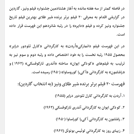
در فاصله کمتر از سه هفته مانده به آغاز هشتادمین جشنواره فیلم ونیز، گاردین
در گزارشی اقدام به معرفی ۲۰ فیلم برتر برنده شیر طلای بهترین فیلم تاریخ
جشنواره ونیز کرده و فیلم «دایره» را در رتبه شانزدهم این فهرست قرار داده
است.
در این فهرست فیلم دانمارکی«اُردت» به کارگردانی «کارل تئودور درایر»
محصول ۱۹۵۵ رتبه نخست را به خود اختصاص داده و رتبه دوم و سوم نیز به
ترتیب به فیلم‌های «کودکی ایوان» ساخته «آندری تارکوفسکی» (۱۹۶۲) و
«راشامون» به کارگردانی «آکی‌را کوروساوا» (۱۹۵۰) رسیده است.
فهرست ۲۰ فیلم برتر برنده شیر طلای ونیز (به انتخاب گاردین):
۱. اُردت به کارگردانی کارل تئودور درایر (۱۹۵۵)
۲. کودکی ایوان به کارگردانی آندری تارکوفسکی (۱۹۶۲)
۳. راشامون به کارگردانی آکی‌را کوراساوا (۱۹۵۰)
۴. زیبای روز به کارگردانی لوئیس بونوئل (۱۹۶۷)