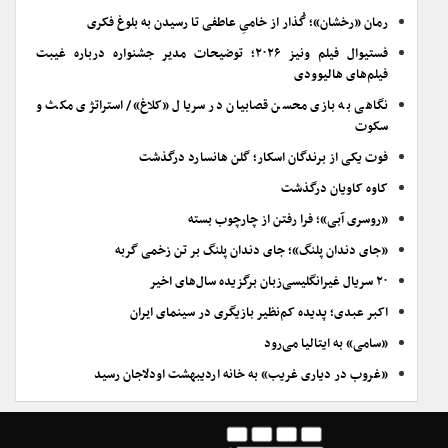
رمان «رخشان»؛ گُذار از خامیِ عاطفی تا رسیدن به بلوغ فکری
فستیوال فیلم ونیز ۲۰۲۶؛ توضیحات مدیر جشنواره درباره غیبت
فیلم‌های هالیوودی
نگاهی به بازی محسن قصابیان در سریال «کلاغ»/ استراتژی مکث و
سکوت
فوت یکی از برندگان اسکار؛ گلن هانسارد درگذشت
کاوه کاویان درگذشت
«روسری آبی»؛ فرا رفتن از چارچوب بسته
«جای دندان پلنگ»؛ جای دندان پلنگ بر تن زخمی گربه
۲۰ سریال غیرانگلیسی‌زبان برگزیده سال‌های اخیر
اکبر عبدی؛ پدیده کم‌نظیر بازیگری در سینمای ایران
«سامی» به ایتالیا می‌رود
«غروب در دیاری غریب» به خانه اردیبهشت اودلاجان رسید