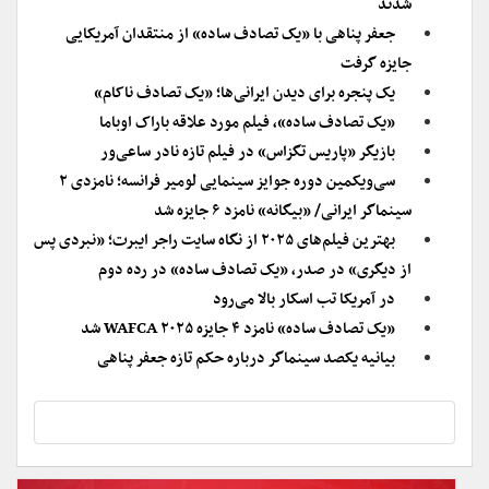
شدند
جعفر پناهی با «یک تصادف ساده» از منتقدان آمریکایی
جایزه گرفت
یک پنجره برای دیدن ایرانی‌ها؛ «یک تصادف ناکام»
«یک تصادف ساده»، فیلم مورد علاقه باراک اوباما
بازیگر «پاریس تگزاس» در فیلم تازه نادر ساعی‌ور
سی‌ویکمین دوره جوایز سینمایی لومیر فرانسه؛ نامزدی ۲
سینماگر ایرانی/ «بیگانه» نامزد ۶ جایزه شد
بهترین فیلم‌های ۲۰۲۵ از نگاه سایت راجر ایبرت؛ «نبردی پس
از دیگری» در صدر، «یک تصادف ساده» در رده دوم
در آمریکا تب اسکار بالا می‌رود
«یک تصادف ساده» نامزد ۴ جایزه WAFCA ۲۰۲۵ شد
بیانیه یکصد سینماگر درباره حکم تازه جعفر پناهی