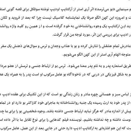
م سینمایی «بو می‌ترسد» اثر آری استر از آرکتایپ اودیپ نوشته سوفکل برای قصه گویی استف
 و امروزه این کهن الگو صرفا یک نمایشنامه کلاسیک نیست چرا که بعد از فروید و لکا
ید این ارکتایپ یک وجوه روانشناختی به خود گرفته است و از همین رو کلید واژه روانشن
ر ادیپ برای بررسی این اثر، مورد توجه من قرار گرفت.
 مادرش تمام عشقش را نثارش کرده و بو با عذاب وجدان و ترس و سوال‌های ذهنش یک سفر ا
وجه الهام آری استر از این کهن الگو می‌شویم.
ریق استعاره پدر و به نام پدر معنا می‌شود. ترس بو از ارتباط جنسی و ترسش از عضو مردانه
م به شکل فیزیکی در دربی که در ناخوداگاه بو عامل سرکوب او است پدر را به همراه یک عض
 از لباس سبز و همسانی چهره مادر و زنان زندگی بو است که از این تکنیک برای عقده ادیپ 
ز پدر خود به ارث رسیده یک جنبه روانشناختانه به ماجرای خود کاراکتر بو دارد او در تمام 
بیش از اندازه مادر که هرگز نباید ارتباط جنسی داشته باشد، وجوه شخصیتی بو را برای ما چندل
دوست داشته و چه نداشته باشیم، نویسنده فیلم کدهایی را برای نوع تقابل ما با اثر داده 
است که این هم اشاره‌ای به ارکتایپ ادیپ دارد حتی در جایی بعد از این عمل، عامل سرکوب 