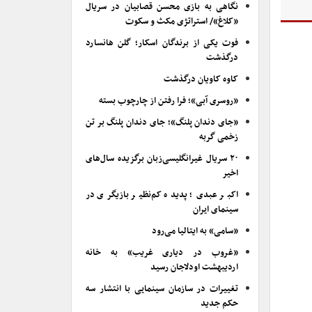
نگاهی به بازی محسن قصابیان در سریال
«کلاغ»/ استراتژی مکث و سکوت
فوت یکی از برندگان اسکار؛ گلن هانسارد
درگذشت
کاوه کاویان درگذشت
«روسری آبی»؛ فرا رفتن از چارچوب بسته
«جای دندان پلنگ»؛ جای دندان پلنگ بر تن
زخمی گربه
۲۰ سریال غیرانگلیسی‌زبان برگزیده سال‌های
اخیر
اکبر عبدی؛ پدیده کم‌نظیر بازیگری در
سینمای ایران
«سامی» به ایتالیا می‌رود
«غروب در دیاری غریب» به خانه
اردیبهشت اودلاجان رسید
تغییرات در سازمان سینمایی با انتشار سه
حکم جدید