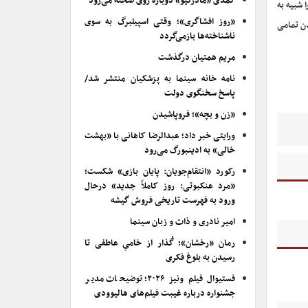
کمدی «مادرکیو» دوباره روی صحنه می‌رود
 شبیه به
«روز افشاگری»؛ وقتی اسپیلبرگ به سوی
دن تمامی
ناشناخته‌ها بازمی‌گردد
مریم همتیان درگذشت
نامه خانه سینما به پزشکیان منتشر شد/
پاسخ سخنگوی دولت
«زن و بچه»؛ فروپاشیدن
ورایتی خبر داد؛ عبدالرضا کاهانی با «بهشت
خالی» به ادینبورگ می‌رود
رکورد «انتقام‌جویان: پایان بازی» شکست؛
«مرد عنکبوتی: روز کاملاً جدید» درحال
ورود به فهرست تاریخی فروش گیشه
امیر نادری و ذات و زبان سینما
رمان «رخشان»؛ گُذار از خامیِ عاطفی تا
رسیدن به بلوغ فکری
فستیوال فیلم ونیز ۲۰۲۶؛ توضیحات مدیر
جشنواره درباره غیبت فیلم‌های هالیوودی