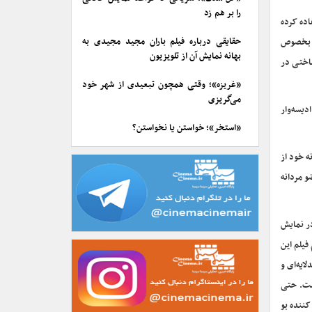
را بر هم زد
اده کرده
حقایقی درباره فیلم باران مجید مجیدی به
ن بخصوص
بهانه نمایش آن از تلویزیون
اختی در
«غریزه»؛ وقتی همچون تبعیدی از شهر خود
می‌گریزی
دیسه‌وار
«استخر»؛ خواستن یا نخواستن؟
‌ خود از
و مردانه
در نمایش
فیلم این
ایه‌ای و
است. حتی
کننده بو