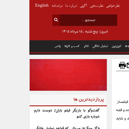
نظرخواهی
نظرسنجی
آگهی
درباره ما
مرامنامه
English
امروز: پنج شنبه , ۱۵ مرداد ۱۴۰۵
 ها
تلویزیون
نمایش خانگی
تئاتر
کسب و کارها
پلاس
پربازدیدترین ها
 فیلمساز
ده و قصه
گفت‌وگو با بازیگر فیلم باران/ دوست دارم
دوباره بازی کنم
د و شاید
«گل سنگ»؛ سریالی که قواعد نمایش خانگی