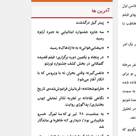
کانس اول
آخرین ها
های فیلم
پیتر گیل درگذشت
مخاطب با
سه جایزه جشنواره ایتالیایی به «مرد آرام»
رسید
ر یک امر
«بیضایی‌خوانی» به «اژدهاک» رسید
در پنجاه و یکمین دوره برگزاری؛ فیلم قصیده
گلمکانی در بخش کشف جشنواره تورنتو
فر مرحله
«نفس‌گیر»؛ وقتی بحران نه با ویروس که با
 بو برای
انکار آغاز می‌شود
اده شده
«فراموشخانه»؛ قربانیان فراموش‌شده‌ی تاریخ
 به سمت
نگاهی نقادانه بر تجربه تئاتر تعاملی ایوب
عنا شویم
بختیاری/ پداگوژی روایت
در تحلیل
به مناسبت ۲۸ تیری که سالمرگ خسرو
دهد.
شکیبایی بود/ دیداری که خاطره‌ای ماندگار
شد
بگویم که