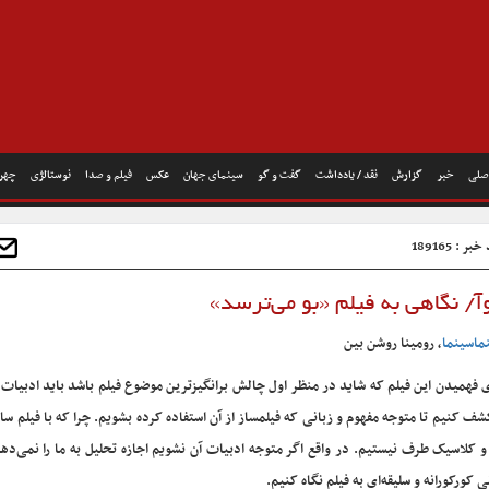
صلی
خبر
گزارش
نقد / یادداشت
گفت و گو
سینمای جهان
عکس
فیلم و صدا
نوستالژی
چهره
ر : 189165
آ/ نگاهی به فیلم «بو می‌ترسد»
ماسینما
، رومینا روشن بین
ی فهمیدن این فیلم که شاید در منظر اول چالش برانگیزترین موضوع فیلم باشد باید ادبیات
کشف کنیم تا متوجه مفهوم و زبانی که فیلمساز از آن استفاده کرده بشویم. چرا که با فیلم سا
و کلاسیک طرف نیستیم. در واقع اگر متوجه ادبیات آن نشویم اجازه تحلیل به ما را نمی‌ده
ی کورکورانه و سلیقه‌ای به فیلم نگاه کنیم.