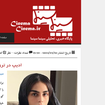
صفحه ا
تاریخ انتشار:1402/05/12 - 15:50
تعداد نظرات: ۰ نظر
کد خب
ادیپ در ترو
سین
برا
را 
گو 
خیل