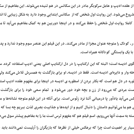
ده از عقده ادیپ و عامل سرکوبگر مادر در این سکانس در هم تنیده می‌شوند. این مفاهیم از س
 شروع می‌شود. این روایت اول شخص که از سکانس ابتدایی وجود دارد به شکل زیبایی تا انت
لم کاملا روایت اول شخص را حفظ می‌کند و در اینجا دوربین هم به کمک مفاهیم می‌آید تا 
، کودک را متوجه عنوان مجزا از مادر می‌کند، در این فیلم این عنصر سوم وجود ندارد و پد
 با یک وابستگی کودکانه همراه است.
گوی ادیسه است؛ البته که این ارکتایپ را در دل ارکتایپ اصلی یعنی ادیپ استفاده کرده. س
ه وار و دایره‌ای ادیسه است. فقط در ادیسه، او برای بازگشت به همسرش تلاش می‌کند ولی
ه در دل هم است که بکار بردن از اسطوره ی ادیسه در اینجا برای مفهوم عقده ادیپ استف
 است مردی که می‌رود از زن و بچه خود دور می‌شود و تمام سعی خود را برای بازگشت
 می‌آید یادآور پا درمیانی آتنا نزد زِئوس است. برای آنکه در این فیلم متوجه نشانه‌ها و م
م ما می‌توانیم داستان را دنبال کنیم و از ایده‌ها و جذابیت بصری لذت ببریم چه بسا که 
استه به سمت آنها می‌رویم. اسم فیلم هم که مفهوم ترس است ما را به مفاهیم پیشتر سوق می‌
ار پر اهمیت است چرا که برعکس خیلی از نظرها که بازیگران را آرتیست نمی‌دانند باید 