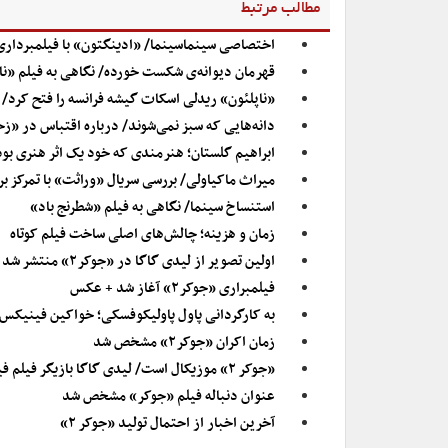
مطالب مرتبط
اختصاصی سینماسینما/ «ادینگتون» با فیلمبردار
قهرمان دیوانه‌ی شکست خورده/ نگاهی به فیلم «نا
«ناپلئون» ریدلی اسکات گیشه‌ فرانسه را فتح کرد/ ن
دانه‌هایی که سبز نمی‌شوند/ درباره اقتباس در «
ابراهیم گلستان؛ هنرمندی که خود یک اثر هنری بود
میراث ماکیاولی/ بررسی سریال «وراثت» با تمرکز ب
استنساخ سینما/ نگاهی به فیلم «شطرنج باد»
زمان و هزینه؛ چالش‌های اصلی ساخت فیلم کوتاه
اولین تصویر از لیدی گاگا در «جوکر۲» منتشر شد
فیلمبراری «جوکر۲» آغاز شد + عکس
به کارگردانی پاول پاولیکوفسکی؛ خواکین فینیکس
زمان اکران «جوکر۲» مشخص شد
«جوکر ۲» موزیکال است/ لیدی گاگا بازیگر فیلم فیلیپس می‌شود
عنوان دنباله فیلم «جوکر» مشخص شد
آخرین اخبار از احتمال تولید «جوکر ۲»