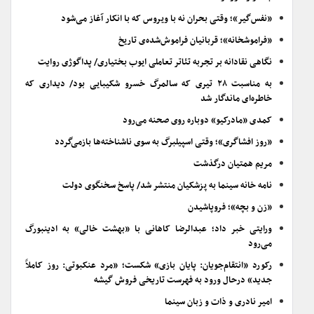
«نفس‌گیر»؛ وقتی بحران نه با ویروس که با انکار آغاز می‌شود
«فراموشخانه»؛ قربانیان فراموش‌شده‌ی تاریخ
نگاهی نقادانه بر تجربه تئاتر تعاملی ایوب بختیاری/ پداگوژی روایت
به مناسبت ۲۸ تیری که سالمرگ خسرو شکیبایی بود/ دیداری که
خاطره‌ای ماندگار شد
کمدی «مادرکیو» دوباره روی صحنه می‌رود
«روز افشاگری»؛ وقتی اسپیلبرگ به سوی ناشناخته‌ها بازمی‌گردد
مریم همتیان درگذشت
نامه خانه سینما به پزشکیان منتشر شد/ پاسخ سخنگوی دولت
«زن و بچه»؛ فروپاشیدن
ورایتی خبر داد؛ عبدالرضا کاهانی با «بهشت خالی» به ادینبورگ
می‌رود
رکورد «انتقام‌جویان: پایان بازی» شکست؛ «مرد عنکبوتی: روز کاملاً
جدید» درحال ورود به فهرست تاریخی فروش گیشه
امیر نادری و ذات و زبان سینما