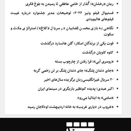
رمان «رخشان»؛ گُذار از خامیِ عاطفی تا رسیدن به بلوغ فکری
فستیوال فیلم ونیز ۲۰۲۶؛ توضیحات مدیر جشنواره درباره غیبت
فیلم‌های هالیوودی
نگاهی به بازی محسن قصابیان در سریال «کلاغ»/ استراتژی مکث و
سکوت
فوت یکی از برندگان اسکار؛ گلن هانسارد درگذشت
کاوه کاویان درگذشت
«روسری آبی»؛ فرا رفتن از چارچوب بسته
«جای دندان پلنگ»؛ جای دندان پلنگ بر تن زخمی گربه
۲۰ سریال غیرانگلیسی‌زبان برگزیده سال‌های اخیر
اکبر عبدی؛ پدیده کم‌نظیر بازیگری در سینمای ایران
«سامی» به ایتالیا می‌رود
«غروب در دیاری غریب» به خانه اردیبهشت اودلاجان رسید