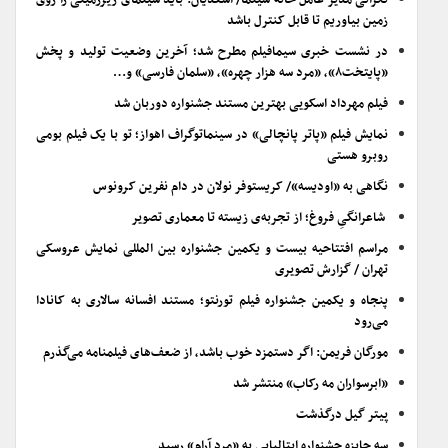
نگرانی مدیر عامل خانه سینما/ اسعدیان: باید سینمای زیرزمینی را روی
زمین بیاوریم تا قابل کنترل باشد
در نشست خبری سیمافیلم مطرح شد؛ آخرین وضعیت تولید و پخش
«پایتخت۸»، «مرد سه هزار چهره»، «سلمان فارسی» و…
فیلم مهرداد اسکویی بهترین مستند جشنواره دوربان شد
نمایش فیلم «پاتر پانچالی» در سینماتوگراف اهواز؛ تو با یک فیلم بومی
روبرو هستی
نگاهی به «اودیسه»/ کریستوفر نولان در دام نفرین کرونوس
شاعرانگیِ فروغ؛ از تجربه‌ی زیسته تا معماری تصویر
مراسم افتتاحیه بیست و یکمین جشنواره بین المللی نمایش عروسکی
تهران / گزارش تصویری
پنجاه و یکمین جشنواره فیلم تورنتو؛ مستند افسانه سالاری به کانادا
می‌رود
مورگان فریمن: اگر دستمزد خوب باشد، از ضعف‌های فیلمنامه می‌گذرم
«ابرسواران مه رکاب» منتشر شد
پیتر گیل درگذشت
سه جایزه جشنواره ایتالیایی به «مرد آرام» رسید