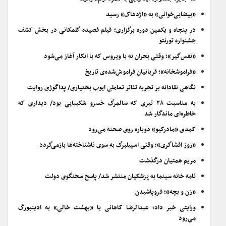
«بیضایی‌خوانی» به «اژدهاک» رسید
در پنجاه و یکمین دوره برگزاری؛ فیلم قصیده گلمکانی در بخش کشف
جشنواره تورنتو
«نفس‌گیر»؛ وقتی بحران نه با ویروس که با انکار آغاز می‌شود
«فراموشخانه»؛ قربانیان فراموش‌شده‌ی تاریخ
نگاهی نقادانه بر تجربه تئاتر تعاملی ایوب بختیاری/ پداگوژی روایت
به مناسبت ۲۸ تیری که سالمرگ خسرو شکیبایی بود/ دیداری که
خاطره‌ای ماندگار شد
کمدی «مادرکیو» دوباره روی صحنه می‌رود
«روز افشاگری»؛ وقتی اسپیلبرگ به سوی ناشناخته‌ها بازمی‌گردد
مریم همتیان درگذشت
نامه خانه سینما به پزشکیان منتشر شد/ پاسخ سخنگوی دولت
«زن و بچه»؛ فروپاشیدن
ورایتی خبر داد؛ عبدالرضا کاهانی با «بهشت خالی» به ادینبورگ
می‌رود