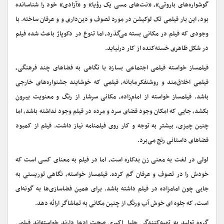
گوشواره‌های باروتی»، «نت‌های مسی یک رؤیا» و «آزادی» خود را شناسانده
بود، این بار فیلمی تک لوکیشن در مورد تصوف و دین‌داری و و عرفان ساخته. با
وجودی که فیلم در مکانی بسته می‌گذرد، اما تنوع در دکوپاژ باعث شده فیلم
در شکل ظاهری خسته‌کنده از کار درنیاید.
فیلمساز خواسته فیلمی اجتماعی بسازد با نگاهی به فضاهای چند فرهنگی،
فیلمی اخلاق‌مند و روشنفکرمابانه، فیلمی که خوشایند جشنواره‌های خارجی
باشد. فیلمساز خواسته از امام‌زاده، مکانی سرشار از رنگ و معنویت بیرون
بکشد، جایی که امکان وجود فضای سرد و مرده در فیلم وجود نداشته باشد، اما
چنین چیزی، بیشتر به توجه و کار روی فیلمنامه نیاز داشت. فیلم از کمبود
فضاهای داستانی رنج می‌برد.
لولی در لغت به معنی زن بدکاره است، اما در فیلم به معنای کسی است که
خودش را در تصوف و عرفان گم کرده. فیلمساز خواسته، نگاهی توریستی به
جایی چون امامزاده در فیلم داشته باشد. برای همین فضاسازی‌ها به گونه‌ای
است، که جلوه ای خوش آب ورنگ از چنین مکانی به تماشاگر ارائه دهد.
گروه تولید به تهیه‌کنندگی جلیل اکبری صحت ادعا دارند خواسته‌اند فیلمی