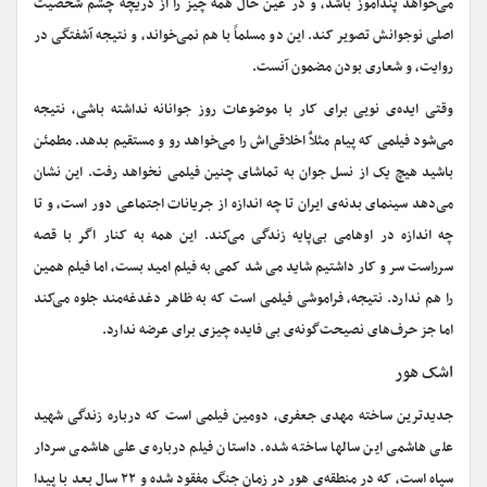
می‌خواهد پندآموز باشد، و در عین حال همه چیز را از دریچه چشم شخصیت
اصلی نوجوانش تصویر کند. این دو مسلماً با هم نمی‌خواند، و نتیجه آشفتگی در
روایت، و شعاری بودن مضمون آنست.
وقتی ایده‌ی نویی برای کار با موضوعات روز جوانانه نداشته باشی، نتیجه
می‌شود فیلمی که پیام مثلاٌ اخلاقی‌اش را می‌خواهد رو و مستقیم بدهد. مطمئن
باشید هیچ یک از نسل جوان به تماشای چنین فیلمی نخواهد رفت. این نشان
می‌دهد سینمای بدنه‌ی ایران تا چه اندازه از جریانات اجتماعی دور است، و تا
چه اندازه در اوهامی بی‌پایه زندگی می‌کند. این همه به کنار اگر با قصه
سرراست سر و کار داشتیم شاید می شد کمی به فیلم امید بست، اما فیلم همین
را هم ندارد. نتیجه، فراموشی فیلمی است که به ظاهر دغدغه‌مند جلوه می‌کند
اما جز حرف‌های نصیحت‌گونه‌ی بی فایده چیزی برای عرضه ندارد.
اشک هور
جدیدترین ساخته مهدی جعفری، دومین فیلمی است که درباره زندگی شهید
علی هاشمی این سالها ساخته شده. داستان فیلم درباره‌ی علی هاشمی سردار
سپاه است، که در منطقه‌ی هور در زمان جنگ مفقود شده و ۲۲ سال بعد با پیدا