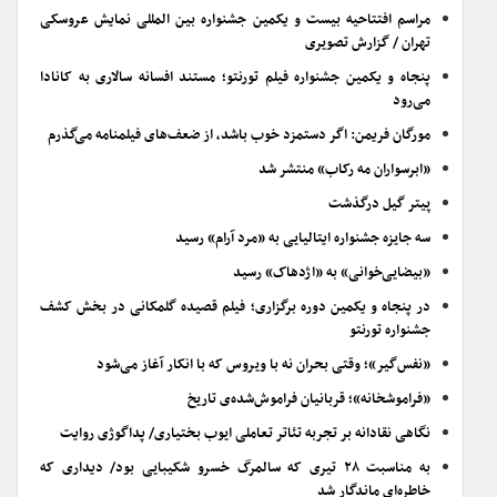
مراسم افتتاحیه بیست و یکمین جشنواره بین المللی نمایش عروسکی
تهران / گزارش تصویری
پنجاه و یکمین جشنواره فیلم تورنتو؛ مستند افسانه سالاری به کانادا
می‌رود
مورگان فریمن: اگر دستمزد خوب باشد، از ضعف‌های فیلمنامه می‌گذرم
«ابرسواران مه رکاب» منتشر شد
پیتر گیل درگذشت
سه جایزه جشنواره ایتالیایی به «مرد آرام» رسید
«بیضایی‌خوانی» به «اژدهاک» رسید
در پنجاه و یکمین دوره برگزاری؛ فیلم قصیده گلمکانی در بخش کشف
جشنواره تورنتو
«نفس‌گیر»؛ وقتی بحران نه با ویروس که با انکار آغاز می‌شود
«فراموشخانه»؛ قربانیان فراموش‌شده‌ی تاریخ
نگاهی نقادانه بر تجربه تئاتر تعاملی ایوب بختیاری/ پداگوژی روایت
به مناسبت ۲۸ تیری که سالمرگ خسرو شکیبایی بود/ دیداری که
خاطره‌ای ماندگار شد