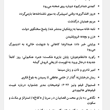
کمدی «مادرکیو» دوباره روی صحنه می‌رود
«روز افشاگری»؛ وقتی اسپیلبرگ به سوی ناشناخته‌ها بازمی‌گردد
مریم همتیان درگذشت
نامه خانه سینما به پزشکیان منتشر شد/ پاسخ سخنگوی دولت
«زن و بچه»؛ فروپاشیدن
ورایتی خبر داد؛ عبدالرضا کاهانی با «بهشت خالی» به ادینبورگ
می‌رود
رکورد «انتقام‌جویان: پایان بازی» شکست؛ «مرد عنکبوتی: روز کاملاً
جدید» درحال ورود به فهرست تاریخی فروش گیشه
امیر نادری و ذات و زبان سینما
رمان «رخشان»؛ گُذار از خامیِ عاطفی تا رسیدن به بلوغ فکری
فستیوال فیلم ونیز ۲۰۲۶؛ توضیحات مدیر جشنواره درباره غیبت
فیلم‌های هالیوودی
نگاهی به بازی محسن قصابیان در سریال «کلاغ»/ استراتژی مکث و
سکوت