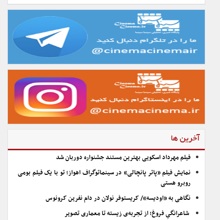
آخرین ها
فیلم مهرداد اسکویی بهترین مستند جشنواره دوربان شد
نمایش فیلم «پاتر پانچالی» در سینماتوگراف اهواز؛ تو با یک فیلم بومی
روبرو هستی
نگاهی به «اودیسه»/ کریستوفر نولان در دام نفرین کرونوس
شاعرانگیِ فروغ؛ از تجربه‌ی زیسته تا معماری تصویر