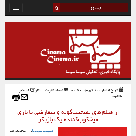
Toggle
avigation
تاریخ انتشار:1403/11/22 - 10:08
تعداد نظرات: ۰ نظر
کد خبر :
205880
از فیلم‌های نصحیت‌گونه و سفارشی تا بازی
میخکوب‌کننده یک بازیگر
سینماسینما
، محمدرضا