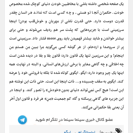
یک صفحه شخصی داشته باشی با مخاطبین خودت دنیای کوچک شده مخصوص
خودت. حکمران آنجا تو هستی، و چه کسی است که نداند هر انسان چقدر
قدرت دوست دارد. حتی قدرت ناشی از مهربان و خوش‌قلب بودن! اینجا
سرزمینی است با جزیره‌هایی که پشت سر هم ردیف می‌شوند و حتی برای
بیشتر خواندن و شاید بیشتر فهمیدن باید روی more فشار داد. سرزمینی است
پر از سروصدا و ازدحام. از هر گوشه کسی می‌گوید مرا ببین من هستم من
اینجام! و این سرزمین تنها یک قانون دارد: قانون بقا و بقا در دیده شدن است
چه اخلاقی و چه گاهی مغایر با برخی ارزش‌های انسانی. و البته در نهایت همه
اینها یک چیز وجود دارد: ایگو. ایگوی کوتاه شده تا بلکه با فروتنی خود را عرضه
کند. ایگوی به سقف چسبیده و… ذات اینجا این است. حتی ذات این نوشته هم
این است! هیچ کس نمی‌تواند دنیای بدون «خودش» را تصور کند. و اینجا در
این جزیره های گاهی پرسکنه و گاه کم جمعیت «منِ» هر فرد و قانون اول آخر
آن یعنی بقا حکمرانی می‌کند.
برچسب‌ها:
,
اینستاگرام
ایگو