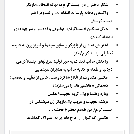
شکار دختران در اینستاگرام به بهانه انتخاب بازیگر
واکنش ریحانه پارسا به انتقادات از تصاویر اخیر
اینستاگرامش
جنگ سنگین اینستاگرام با یوتیوب و توییتر بر سر «ویدیو،
پادشاه آینده»
اعتراض عده‌ای از بازیگران سابق سینما و تلویزیون به شایعه
تعطیلی اینستاگرام/طنز
واکنش جالب تابناک به خبر تولید سریالهای اینستاگرامی
دردنیا و طعنه و کنایه جالب به مدیران سینمایی
عکسی متفاوت از الناز شاکردوست، خالی از تقلید و تعصب!
ده‌نمکی «هاشمی‌ها» را می‌سازد!؟
بهاره رهنما و یک گریم عجیب/عکس
نوشته عجیب و غریب یک بازیگر زن سرشناس در
اینستاگرام/ من خودم مخترع فحشم…!
عکسی که گلزار از ایرج قادری به اشتراک گذاشت