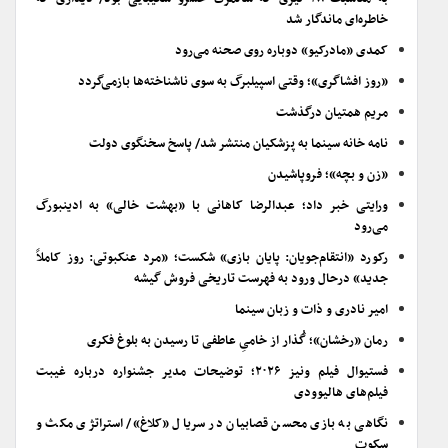
خاطره‌ای ماندگار شد
کمدی «مادرکیو» دوباره روی صحنه می‌رود
«روز افشاگری»؛ وقتی اسپیلبرگ به سوی ناشناخته‌ها بازمی‌گردد
مریم همتیان درگذشت
نامه خانه سینما به پزشکیان منتشر شد/ پاسخ سخنگوی دولت
«زن و بچه»؛ فروپاشیدن
ورایتی خبر داد؛ عبدالرضا کاهانی با «بهشت خالی» به ادینبورگ
می‌رود
رکورد «انتقام‌جویان: پایان بازی» شکست؛ «مرد عنکبوتی: روز کاملاً
جدید» درحال ورود به فهرست تاریخی فروش گیشه
امیر نادری و ذات و زبان سینما
رمان «رخشان»؛ گُذار از خامیِ عاطفی تا رسیدن به بلوغ فکری
فستیوال فیلم ونیز ۲۰۲۶؛ توضیحات مدیر جشنواره درباره غیبت
فیلم‌های هالیوودی
نگاهی به بازی محسن قصابیان در سریال «کلاغ»/ استراتژی مکث و
سکوت