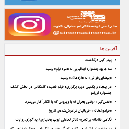
آخرین ها
پیتر گیل درگذشت
سه جایزه جشنواره ایتالیایی به «مرد آرام» رسید
«بیضایی‌خوانی» به «اژدهاک» رسید
در پنجاه و یکمین دوره برگزاری؛ فیلم قصیده گلمکانی در بخش کشف
جشنواره تورنتو
«نفس‌گیر»؛ وقتی بحران نه با ویروس که با انکار آغاز می‌شود
«فراموشخانه»؛ قربانیان فراموش‌شده‌ی تاریخ
نگاهی نقادانه بر تجربه تئاتر تعاملی ایوب بختیاری/ پداگوژی روایت
به مناسبت ۲۸ تیری که سالمرگ خسرو شکیبایی بود/ دیداری که