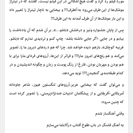
مورد فیلم رد کرد و گفت هیچ اشکالی در این فیلم نیست، گفتند که در تیتراژ
موشک‌ها از این طرف می‌رود به آنطرف!!! و بیضایی به ناچار تیتراژ را تغییر داد
و این بار موشک‌ها از آن طرف آمدند به این طرف!!!
پس از پایان جشنواره ونیز و درخشش «باشو…»، بر آن شدم که آن یادداشت را
بیابم و در جایی -اگر جایی داشته باشد- چاپ کنم و ‌تردیدی ندارم که «باشو،
غریبه کوچک»، بازهم دیده خواهد شد. چرا که هم دردهای دیروز ما را، تصویر
می‌کند و هم رنج‌های امروز مارا!!! و فراتر از این‌ها، آرزوهای فردای مارا برای با
هم بودن و مهربان بودن، فارغ از رنگ پوست و‌ زبان و چگونه اندیشیدن و در
کدام طبقه‌بندی ‌گنجیدن!!!! نوید می‌دهد.
و می‌توان گفت که بیضایی عزیز،آرزوهای لنگستون هیوز، شاعر جاودانه
آمریکایی-آفریقایی و از پیشگامان ادبیات ضدنژادپرستی، را تصویر کرده است
که چنین سرود:
وقتی آهنگساز شدم
یه آهنگ قشنگ در باب طلوع آفتاب درآلاباما می‌سازم