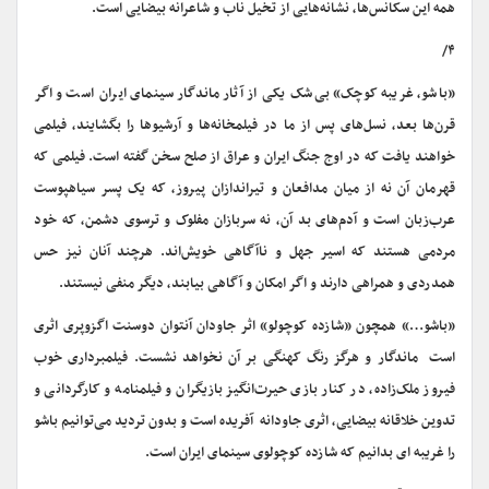
همه این سکانس‌ها، نشانه‌هایی از تخیل ناب و شاعرانه بیضایی است.
۴/
«باشو، غریبه کوچک» بی‌شک یکی از آثار ماندگار سینمای ایران است و اگر
قرن‌ها بعد، نسل‌های پس از ما در فیلمخانه‌ها و آرشیوها را بگشایند، فیلمی
خواهند یافت که در اوج جنگ ایران و عراق از صلح سخن گفته است. فیلمی که
قهرمان آن نه از میان مدافعان و تیراندازان پیروز، که یک پسر سیاهپوست
‌عرب‌زبان است و آدم‌های بد آن، نه سربازان مفلوک‌ و ترسوی دشمن، که خود
مردمی هستند که اسیر جهل و ناآگاهی خویش‌اند. هرچند آنان نیز حس
همدردی و همراهی دارند و اگر امکان و آگاهی بیابند، دیگر منفی نیستند.
«باشو…» همچون «شازده کوچولو» اثر جاودان آنتوان دوسنت اگزوپری اثری
است ماندگار و هرگز رنگ کهنگی بر آن نخواهد نشست. فیلمبرداری خوب
فیروز ملک‌زاده، در کنار بازی حیرت‌انگیز بازیگران و فیلمنامه و کارگردانی و
تدوین خلاقانه بیضایی، اثری جاودانه آفریده است و بدون تردید می‌توانیم باشو
را غریبه ای بدانیم که شازده کوچولوی سینمای ایران است.