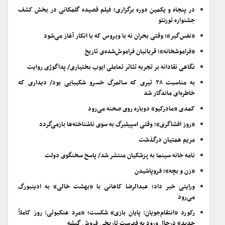
در پنجاه و یکمین دوره برگزاری؛ فیلم قصیده گلمکانی در بخش کشف
جشنواره تورنتو
«نفس‌گیر»؛ وقتی بحران نه با ویروس که با انکار آغاز می‌شود
«فراموشخانه»؛ قربانیان فراموش‌شده‌ی تاریخ
نگاهی نقادانه بر تجربه تئاتر تعاملی ایوب بختیاری/ پداگوژی روایت
به مناسبت ۲۸ تیری که سالمرگ خسرو شکیبایی بود/ دیداری که
خاطره‌ای ماندگار شد
کمدی «مادرکیو» دوباره روی صحنه می‌رود
«روز افشاگری»؛ وقتی اسپیلبرگ به سوی ناشناخته‌ها بازمی‌گردد
مریم همتیان درگذشت
نامه خانه سینما به پزشکیان منتشر شد/ پاسخ سخنگوی دولت
«زن و بچه»؛ فروپاشیدن
ورایتی خبر داد؛ عبدالرضا کاهانی با «بهشت خالی» به ادینبورگ
می‌رود
رکورد «انتقام‌جویان: پایان بازی» شکست؛ «مرد عنکبوتی: روز کاملاً
جدید» درحال ورود به فهرست تاریخی فروش گیشه