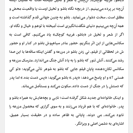
«باشو، غریبه کوچک»، آن‌چنان با شعر و تخیل آمیخته است که تفکیک اینکه
آن‌چه بر پرده می‌بینیم، از دریچه نگاه باشو و تخیل اوست یا واقعیت محض و
مطلق است، سخت دشوار می‌نماید. باشو به چنین جهانی قدم گذاشته است و
همه آن‌چه می‌بینیم دنیای شگفت‌انگیزی است آمیخته با توهم و خیال و نگاه او.
اگر از شعر و تخیل در «باشو، غریبه کوچک» یاد می‌کنیم، کافی است به
سکانس‌هایی از این اثر بنگریم. حضور مادر سیاهپوش باشو در کنار او و حضور
ش در لحظاتی از فیلم، نی زدن باشو در مزرعه و گفتن اینکه ساقه‌ها با این صدا
رشد می‌کنند، آتش تنور که باشو را به یاد آتش جنگ می‌اندازد، مترسک مزرعه و
سکانس تکان‌دهنده‌ پایان فیلم جایی که باشو به شوهر نائی می‌گوید: «تو کی
هستی ؟» و او پاسخ می‌دهد: «پدر.» باشو می‌گوید: «پس دست بده.» اما پدر
که دستش را در جنگ از دست داده، سکوت می‌کند و مستأصل می‌ماند.
و اینک خانواده‌ای جدید شکل گرفته است؛ نایی و بچه‌هایش به همراه باشو و
پدر. خانواده‌ای که با هم فریاد می‌زنند و به سوی گرازی که محصول مزرعه را
نابود می‌کند، می‌ دوند. پایانی به ظاهر ساده و در حقیقت بسیار عمیق.
اشاره‌ای به دشمن اصلی و ویرانگر.