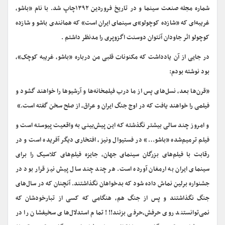
شماره مجله صنعت سینما و در تاریخ فروردین ۱۳۹۲چاپ شد. با نام «باشو،
غریبه‌ای که «شازده کوچولو»ی سینمای ایران است» که همانندی باشو و شازده
کوچولو اثر جاودان آنتوان دوسنت اگزوپری را مدنظر داشتم .
در جایی از آن یادداشت که مکنونات قلبی من درباره «باشو، غریبه کوچک‌»،
بود نوشته بودم:
«قرن‌ها بعد، نسل‌های پس از ما درب فیلمخانه‌ها و آرشیوها را خواهند گشود و
فیلمی را خواهند یافت که در اوج جنگ ایران و عراق، از صلح سخن گفته است.»
و امروز چند سالی بیشتر نگذشته که این پیش‌بینی به واقعیت پیوسته است و
فیلم ترمیم‌شده «باشو…» در فستیوال ونیز، افتخاری دیگر آفریده است و در
رقابت با فیلم‌های بزرگان سینمای جهان، جایزه فیلم‌های کلاسیک را برای
سینمای ایران به ارمغان آورده است. هر چند چند سال پیش نیز قرار بود در
جشنواره برلین نماش داده شود که بدخواهان نگذاشتند. آنچنان که در سال‌های
جنگ نگذاشتند و پس از جنگ‌ هم، هنگامی که کسی از تبارخودشان که
نمی‌توانستند روی حرفش،حرفی بزنند!!! تمام استدلال‌های سخیفشان را در