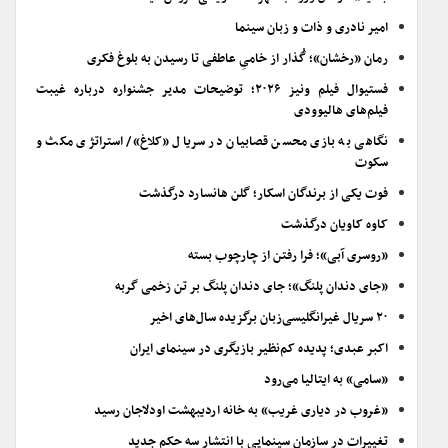
امیر نادری و ذات و زبان سینما
رمان «رخشان»؛ گُذار از خامیِ عاطفی تا رسیدن به بلوغ فکری
فستیوال فیلم ونیز ۲۰۲۶؛ توضیحات مدیر جشنواره درباره غیبت
فیلم‌های هالیوودی
نگاهی به بازی محسن قصابیان در سریال «کلاغ»/ استراتژی مکث و
سکوت
فوت یکی از برندگان اسکار؛ گلن هانسارد درگذشت
کاوه کاویان درگذشت
«روسری آبی»؛ فرا رفتن از چارچوب بسته
«جای دندان پلنگ»؛ جای دندان پلنگ بر تن زخمی گربه
۲۰ سریال غیرانگلیسی‌زبان برگزیده سال‌های اخیر
اکبر عبدی؛ پدیده کم‌نظیر بازیگری در سینمای ایران
«سامی» به ایتالیا می‌رود
«غروب در دیاری غریب» به خانه اردیبهشت اودلاجان رسید
تغییرات در سازمان سینمایی با انتشار سه حکم جدید