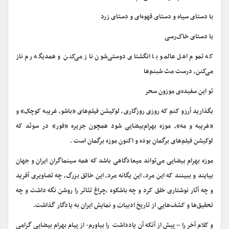
با دستای سیاه و دستای قهوه‌ای و دستای زرد
با دستای خاک‌رسی
که تموم اهل عالمو با انگشتای دوستی‌شون ناز می‌کنن و همدیگه رم ناز
می‌کنن، درست مث شبنم‌ها
تو این سفیده‌ی موزون سحر
بگذارید آرزو کنم که روزی روزگاری، لوکیشن فیلم‌های «باشو، غریبه کوچک» و
«غریبه و مه»، موزه بهرام‌بیضایی شود همچون جزیره «فور» در سوئد که
لوکیشن فیلم‌های برگمان بوده و اکنون موزه برگمان است .
موزه بهرام بیضایی می‌تواند میعادگاهی باشد که همه سینماگران ایران و جهان
بیایند و ببینند که این مرد، این یگانه مرد، این خالق بزرگ، چه تصاویری آفرید
و چه آثار نوشتاری خلق کرد و چه باشکوه ،چراغ تئاتر را روشن نگه داشت و چه
تحقیق‌ها و کشف‌هایی از تاریخ ادبیات و نمایش ایران به یادگار گذاشت.
و کلام آخر را – پیش از آنکه آن یادداشت را بیاورم- از پیام بهرام بیضایی گرامی