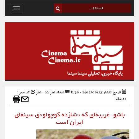
Toggle
avigation
تاریخ انتشار:1404/06/23 - 11:56
تعداد نظرات: ۰ نظر
کد خبر :
211353
باشو، غریبه‌ای که «شازده کوچولو»ی سینمای
ایران است