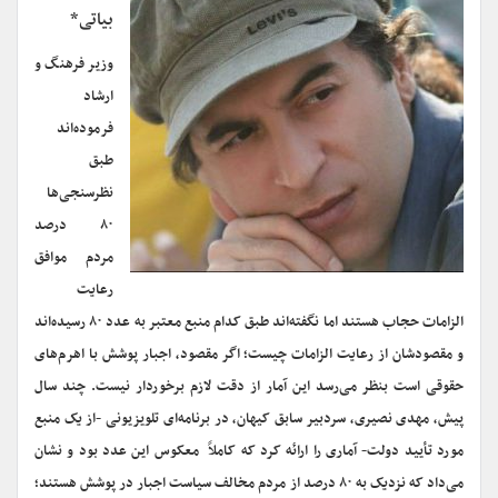
بیاتی*
وزیر فرهنگ و
ارشاد
فرموده‌اند
طبق
نظرسنجی‌ها
۸۰ درصد
مردم موافق
رعایت
الزامات حجاب هستند اما نگفته‌اند طبق کدام منبع معتبر به عدد ۸۰ رسیده‌اند
و مقصودشان از رعایت الزامات چیست؛ اگر مقصود، اجبار پوشش با اهرم‌های
حقوقی است بنظر می‌رسد این آمار از دقت لازم برخوردار نیست. چند سال
پیش، مهدی نصیری، سردبیر سابق کیهان، در برنامه‌ای تلویزیونی -از یک منبع
مورد تأیید دولت- آماری را ارائه کرد که کاملاً معکوس این عدد بود و نشان
می‌داد که نزدیک به ۸۰ درصد از مردم مخالف سیاست اجبار در پوشش هستند؛