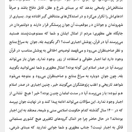
متناقض‌اش پاسخی بدهد که بر مبنای شرع و عقل، قابل دفاع باشد و صرفاً
ادعای‌اش را تکرار می‌کرد و در استدلال‌های متناقض گیر افتاده بود. بسیاری از
شهروندان و جوانان در موقعیت آن جوان پرسشگر قرار دارند و دولتمردان در
جایگاه علی مطهری؛ مردم از امثال ایشان و شما که ممنوعیت‌پَسَند هستید
می‌پرسند آیا در قرآن، پوشش اجباری است؟ اگر بگویید بله، جوان به سراغ منابع
و نظرِ صاحبنظران می‌رود و می‌فهمد توصیه‌ی اخلاقی به پوشش مناسب در قرآن
وجود دارد اما اجبار حقوقی و استفاده از زور وجود ندارد. جوان باز می‌تواند
‌بپرسد آیا در صدر اسلام این گونه بوده؟ امثال مطهری و شما نمی‌توانید بگویید
بله، چون جوان دوباره به سراغ منابع و صاحبنظران می‌رود و متوجه می‌شود
شواهد تاریخی و اغلب پژوهشگران می‌گویند خیر، چنین اجباری در صدر اسلام
هم نبوده؛ باز می‌پرسد آیا در سنت امامان چنین بوده؟ خیر! هیچ نشانی از
اجبار وجود ندارد. این سؤالات می‌تواند ادامه پیدا کند و در نهایت جوان بپرسد
که در ۱۴۰۰ سال گذشته کدام حکومت‌ اسلامی سنی و شیعه، معتقد به این اجبار
بوده‌اند؟ در حال حاضر چرا جز اندک گروه‌های تکفیری هیچ کشوری مسلمانی
قائل به اجبار نیست؟ جناب مطهری و شما جوابی ندارید که مبنای شرعی،