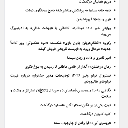
مریم همتیان درگذشت
نامه خانه سینما به پزشکیان منتشر شد/ پاسخ سخنگوی دولت
«زن و بچه»؛ فروپاشیدن
ورایتی خبر داد؛ عبدالرضا کاهانی با «بهشت خالی» به ادینبورگ
می‌رود
رکورد «انتقام‌جویان: پایان بازی» شکست؛ «مرد عنکبوتی: روز کاملاً
جدید» درحال ورود به فهرست تاریخی فروش گیشه
امیر نادری و ذات و زبان سینما
رمان «رخشان»؛ گُذار از خامیِ عاطفی تا رسیدن به بلوغ فکری
فستیوال فیلم ونیز ۲۰۲۶؛ توضیحات مدیر جشنواره درباره غیبت
فیلم‌های هالیوودی
نگاهی به بازی محسن قصابیان در سریال «کلاغ»/ استراتژی مکث و
سکوت
فوت یکی از برندگان اسکار؛ گلن هانسارد درگذشت
کاوه کاویان درگذشت
«روسری آبی»؛ فرا رفتن از چارچوب بسته