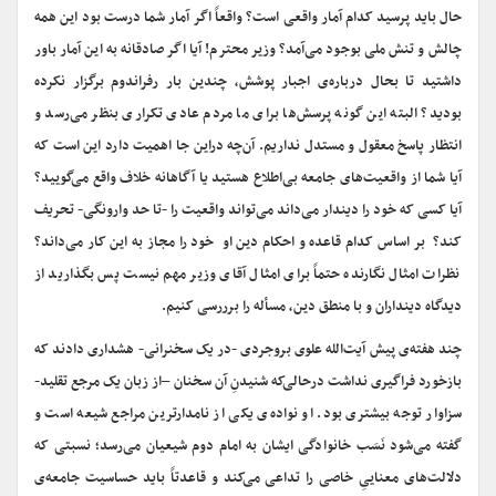
حال باید پرسید کدام آمار واقعی است؟ واقعاً اگر آمار شما درست بود این همه
چالش و تنش ملی بوجود می‌آمد؟ وزیر محترم! آیا اگر صادقانه به این آمار باور
داشتید تا بحال درباره‌ی اجبار پوشش، چندین بار رفراندوم برگزار نکرده
بودید؟ البته این گونه پرسش‌ها برای ما مردم عادی تکراری بنظر می‌رسد و
انتظار پاسخ معقول و مستدل نداریم. آن‌چه دراین جا اهمیت دارد این است که
آیا شما از واقعیت‌های جامعه بی‌اطلاع هستید یا آگاهانه خلاف واقع می‌گویید؟
آیا کسی که خود را دیندار می‌داند می‌تواند واقعیت را -تا حد وارونگی- تحریف
کند؟ بر اساس کدام قاعده و احکام دین او خود را مجاز به این کار می‌داند؟
نظرات امثال نگارنده حتماً برای امثال آقای وزیر مهم نیست پس بگذارید از
دیدگاه دینداران و با منطق دین، مسأله را برررسی کنیم.
چند هفته‌ی پیش آیت‌الله علوی بروجردی -در یک سخنرانی- هشداری دادند که
بازخورد فراگیری نداشت درحالی‌که شنیدنِ آن سخنان –از زبان یک مرجع تقلید-
سزاوار توجه بیشتری بود. او نواده‌ی یکی از نامدارترین مراجع شیعه است و
گفته می‌شود نَسَب خانوادگی‌ ایشان به امام دوم شیعیان می‌رسد؛ نسبتی که
دلالت‌های معناییِ خاصی را تداعی می‌کند و قاعدتاً باید حساسیت جامعه‌ی