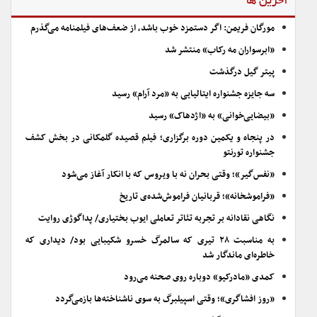
آخرین ها
مورگان فریمن: اگر دستمزد خوب باشد، از ضعف‌های فیلمنامه می‌گذرم
«ابرسواران مه رکاب» منتشر شد
پیتر گیل درگذشت
سه جایزه جشنواره ایتالیایی به «مرد آرام» رسید
«بیضایی‌خوانی» به «اژدهاک» رسید
در پنجاه و یکمین دوره برگزاری؛ فیلم قصیده گلمکانی در بخش کشف
جشنواره تورنتو
«نفس‌گیر»؛ وقتی بحران نه با ویروس که با انکار آغاز می‌شود
«فراموشخانه»؛ قربانیان فراموش‌شده‌ی تاریخ
نگاهی نقادانه بر تجربه تئاتر تعاملی ایوب بختیاری/ پداگوژی روایت
به مناسبت ۲۸ تیری که سالمرگ خسرو شکیبایی بود/ دیداری که
خاطره‌ای ماندگار شد
کمدی «مادرکیو» دوباره روی صحنه می‌رود
«روز افشاگری»؛ وقتی اسپیلبرگ به سوی ناشناخته‌ها بازمی‌گردد