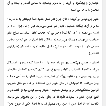
دینداران را برانگیزد و آن‌ها را به تکاپو بیندازد تا معانی آشکار و نهفته‌ی آن
سخنان را بازخوانی کنند.
علوی بروجردی می‌گوید: ” الان جوان‌های نسل جدید اصلاً ارتباطی با ما دارند؟
ما برای آن‌ها بیگانه هستیم. دنبال هر کسی می‌روند غیر از ما، چرا؟!… ” و
ادامه می‌دهند ” [ در گذشته] دخترانی که حجاب کامل نداشتند سراغ امام
جماعت می‌آمدند و مسأله می‌پرسیدند. ما الان فقط اصرار داریم که این دختر،
حجاب خود را درست کند در حالی‌که اصل عقاید او رفته است!” (خبرگزاری
انتخاب)
ایشان بروشنی می‌گویند “مردم راه خود را از ما جدا کرده‌اند” و استدلال
می‌کنند که ما با اصرار بر ظواهر و فروع دین، کاری کرده‌ایم که اصل عقاید از
بین برود. نوه‌ی مرجع تقلید بزرگ در همان سخنرانی با اشاره به مسأله‌ی حجاب
بیان می‌کنند که “جوانان در حال تغییر دین هستند” و شما در حال تصویب
قوانین سختگیرانه‌تر برای پوشش هستید؟! دنبال پلمپ‌کردن مراکز اقتصادی و
قطع کردن ِ تلفن و اینترنت افراد؟! در واقع ایشان از این واضح‌تر نمی‌توانند
بگویند که آیا اصل دین از بین برود مهم‌تر است یا اجبار یکی از فروع دین؟