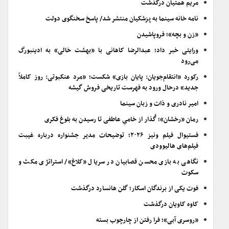
مریم همتیان درگذشت
نامه خانه سینما به پزشکیان منتشر شد/ پاسخ سخنگوی دولت
«زن و بچه»؛ فروپاشیدن
ورایتی خبر داد؛ عبدالرضا کاهانی با «بهشت خالی» به ادینبورگ
می‌رود
رکورد «انتقام‌جویان: پایان بازی» شکست؛ «مرد عنکبوتی: روز کاملاً
جدید» درحال ورود به فهرست تاریخی فروش گیشه
امیر نادری و ذات و زبان سینما
رمان «رخشان»؛ گُذار از خامیِ عاطفی تا رسیدن به بلوغ فکری
فستیوال فیلم ونیز ۲۰۲۶؛ توضیحات مدیر جشنواره درباره غیبت
فیلم‌های هالیوودی
نگاهی به بازی محسن قصابیان در سریال «کلاغ»/ استراتژی مکث و
سکوت
فوت یکی از برندگان اسکار؛ گلن هانسارد درگذشت
کاوه کاویان درگذشت
«روسری آبی»؛ فرا رفتن از چارچوب بسته