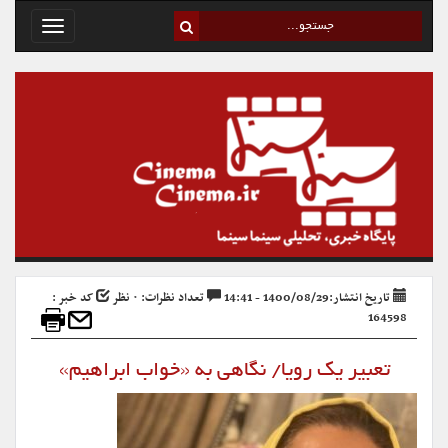
Toggle
avigation
تاریخ انتشار:1400/08/29 - 14:41
تعداد نظرات: ۰ نظر
کد خبر :
164598
تعبیر یک رویا/ نگاهی به «خواب ابراهیم»