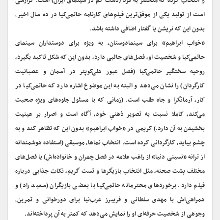
را انتخاب کرده که منحصر به فرد (دست کم در سینمای ایران) است. گزارشی
است از تولید یکی از موفق‌ترین فیلم‌های کارنامه حاتمی‌کیا در ده سال اخیر،
بدون این که نریشن یا گفتار اضافی داشته باشد.
«خواب ابراهیم» برای سینمادوستان، به ویژه برای دوستداران سینمای
حاتمی‌کیا و شخصیت او، فصل‌های جالبی دارد، بدون این که شکل تاکید بگیرد،
روحیه سختگیر حاتمی‌کیا (فصل عبور هلی‌کوپتر در آسمان و عصبانیت
کارگردان) را نشان می‌دهد و البته به این موضوع اشاره دارد که حاتمی‌کیا در
کار، آرمانگرا و جاه طلب است. (زمانی که با مسئول جلوه‌های ویژه صحبت
می‌کند، کاملا نسبت به تصویر ذهنیِ خود، آگاه است و اصرار بر عینیت
بخشیدن به آن دارد.) کریمی در «خواب ابراهیم» بدون این که تظاهر کند و به
چشم بیاید، کارگردانی کرده است. انتخاب نماها، موسیقی (استفاده هوشمندانه
از ترانه «نسینی دنیا» از راغب علامه در فصل چمران و خانواده‌اش) یا فصل‌های
مختلف پشت صحنه، مثل انتخاب بازیگرها و تست گریم، نکات جذابی درباره
فیلم دارد. برخوردهای محترمانه حاتمی‌کیا با بعضی بازیگران (سعید راد) و
همراهی‌اش با مهدی سلطانی و فریبرز عرب‌نیا برای دورخوانی و تمرین،
وجوهی از شخصیت حرفه‌ای او را نمایش می‌دهد که کمتر به آن پرداخته‌اند.