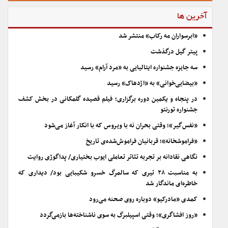
آخرین ها
«ابرسواران مه رکاب» منتشر شد
پیتر گیل درگذشت
سه جایزه جشنواره ایتالیایی به «مرد آرام» رسید
«بیضایی‌خوانی» به «اژدهاک» رسید
در پنجاه و یکمین دوره برگزاری؛ فیلم قصیده گلمکانی در بخش کشف
جشنواره تورنتو
«نفس‌گیر»؛ وقتی بحران نه با ویروس که با انکار آغاز می‌شود
«فراموشخانه»؛ قربانیان فراموش‌شده‌ی تاریخ
نگاهی نقادانه بر تجربه تئاتر تعاملی ایوب بختیاری/ پداگوژی روایت
به مناسبت ۲۸ تیری که سالمرگ خسرو شکیبایی بود/ دیداری که
خاطره‌ای ماندگار شد
کمدی «مادرکیو» دوباره روی صحنه می‌رود
«روز افشاگری»؛ وقتی اسپیلبرگ به سوی ناشناخته‌ها بازمی‌گردد