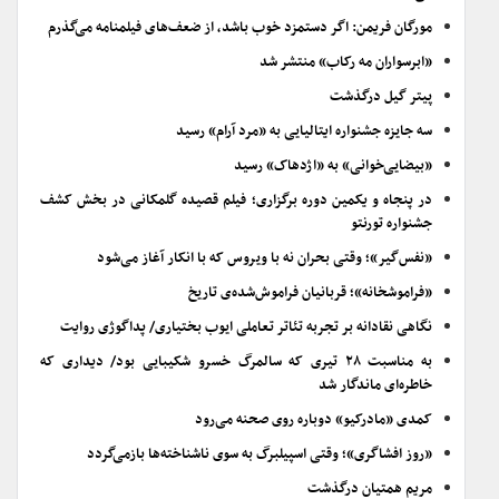
مورگان فریمن: اگر دستمزد خوب باشد، از ضعف‌های فیلمنامه می‌گذرم
«ابرسواران مه رکاب» منتشر شد
پیتر گیل درگذشت
سه جایزه جشنواره ایتالیایی به «مرد آرام» رسید
«بیضایی‌خوانی» به «اژدهاک» رسید
در پنجاه و یکمین دوره برگزاری؛ فیلم قصیده گلمکانی در بخش کشف
جشنواره تورنتو
«نفس‌گیر»؛ وقتی بحران نه با ویروس که با انکار آغاز می‌شود
«فراموشخانه»؛ قربانیان فراموش‌شده‌ی تاریخ
نگاهی نقادانه بر تجربه تئاتر تعاملی ایوب بختیاری/ پداگوژی روایت
به مناسبت ۲۸ تیری که سالمرگ خسرو شکیبایی بود/ دیداری که
خاطره‌ای ماندگار شد
کمدی «مادرکیو» دوباره روی صحنه می‌رود
«روز افشاگری»؛ وقتی اسپیلبرگ به سوی ناشناخته‌ها بازمی‌گردد
مریم همتیان درگذشت