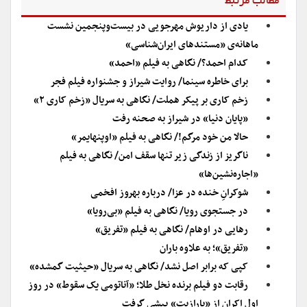
مطالب مرتبط
یادی از داریوش مهرجویی در بیست‌وپنجمین نشست
ماهانه‌ی «مستندهای ایران‌شناسی»
کدام احمد؟/ نگاهی به فیلم «احمد»
برای خاطره سینما/ روایت شیراز و جشنواره فیلم فجر
زخم کاری بر پیکر هملت/ نگاهی به سریال «زخم کاری ۲»
«پایان دنیا» در شیراز به صحنه رفت
حالا من خود مرگم!/ نگاهی به فیلم «اوپنهایمر»
ناگریز از زندگی زیر تنها سقف امن/ نگاهی به فیلم
«اجاره‌نشین‌ها»
شوکرانِ خنده در عزا/ درباره بهروز افخمی
در جستجوی رویا/ نگاهی به فیلم «بی‌رویا»
رهایی در اوهام/ نگاهی به فیلم «تفریق»
«تفریق»؛ به علاوه باران
کپی که برابر اصل نشد/ نگاهی به سریال «حیثیت گمشده»
رقابت دو فیلم برنده نخل طلا؛ «آناتومی یک سقوط» در روز
اول اکران از «پارازیت» پیشی گرفت