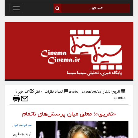
Toggle
avigation
تاریخ انتشار:1402/06/25 - 23:40
تعداد نظرات: ۰ نظر
کد خبر :
190213
«تفریق»؛ معلق میان پرسش‌های ناتمام
سینماسینما
،
نوید جعفری