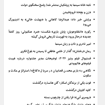
نامه خانه سینما به پزشکیان منتشر شد/ پاسخ سخنگوی دولت
«زن و بچه»؛ فروپاشیدن
ورایتی خبر داد؛ عبدالرضا کاهانی با «بهشت خالی» به ادینبورگ
می‌رود
رکورد «انتقام‌جویان: پایان بازی» شکست؛ «مرد عنکبوتی: روز کاملاً
جدید» درحال ورود به فهرست تاریخی فروش گیشه
امیر نادری و ذات و زبان سینما
رمان «رخشان»؛ گُذار از خامیِ عاطفی تا رسیدن به بلوغ فکری
فستیوال فیلم ونیز ۲۰۲۶؛ توضیحات مدیر جشنواره درباره غیبت
فیلم‌های هالیوودی
نگاهی به بازی محسن قصابیان در سریال «کلاغ»/ استراتژی مکث و
سکوت
فوت یکی از برندگان اسکار؛ گلن هانسارد درگذشت
کاوه کاویان درگذشت
«روسری آبی»؛ فرا رفتن از چارچوب بسته
«جای دندان پلنگ»؛ جای دندان پلنگ بر تن زخمی گربه