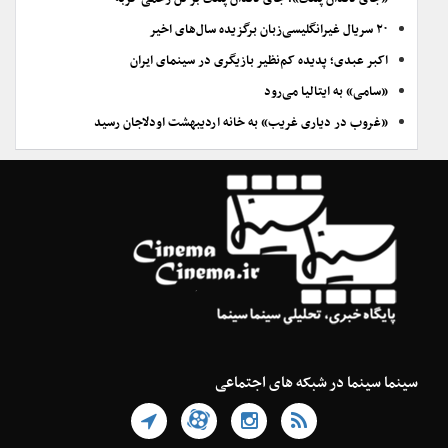
۲۰ سریال غیرانگلیسی‌زبان برگزیده سال‌های اخیر
اکبر عبدی؛ پدیده کم‌نظیر بازیگری در سینمای ایران
«سامی» به ایتالیا می‌رود
«غروب در دیاری غریب» به خانه اردیبهشت اودلاجان رسید
سینما سینما در شبکه های اجتماعی