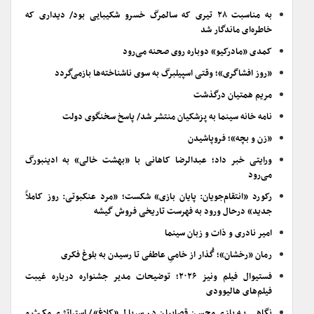
به مناسبت ۲۸ تیری که سالمرگ خسرو شکیبایی بود/ دیداری که
خاطره‌ای ماندگار شد
کمدی «مادرکیو» دوباره روی صحنه می‌رود
«روز افشاگری»؛ وقتی اسپیلبرگ به سوی ناشناخته‌ها بازمی‌گردد
مریم همتیان درگذشت
نامه خانه سینما به پزشکیان منتشر شد/ پاسخ سخنگوی دولت
«زن و بچه»؛ فروپاشیدن
ورایتی خبر داد؛ عبدالرضا کاهانی با «بهشت خالی» به ادینبورگ
می‌رود
رکورد «انتقام‌جویان: پایان بازی» شکست؛ «مرد عنکبوتی: روز کاملاً
جدید» درحال ورود به فهرست تاریخی فروش گیشه
امیر نادری و ذات و زبان سینما
رمان «رخشان»؛ گُذار از خامیِ عاطفی تا رسیدن به بلوغ فکری
فستیوال فیلم ونیز ۲۰۲۶؛ توضیحات مدیر جشنواره درباره غیبت
فیلم‌های هالیوودی
نگاهی به بازی محسن قصابیان در سریال «کلاغ»/ استراتژی مکث و