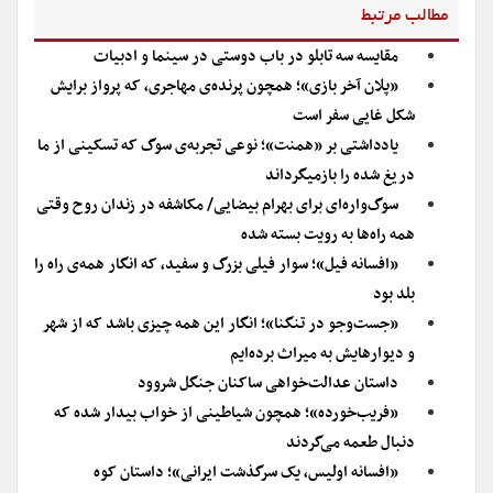
مطالب مرتبط
مقایسه سه تابلو در باب دوستی در سینما و ادبیات
«پلان آخر بازی»؛ همچون پرنده‌ی مهاجری، که پرواز برایش
شکل غایی سفر است
یادداشتی بر «همنت»؛ نوعی تجربه‌ی سوگ که تسکینی از ما
دریغ شده را بازمیگرداند
سوگ‌واره‌ای برای بهرام بیضایی/ مکاشفه در زندان روح وقتی
همه‌ راه‌‌ها به رویت بسته شده
«افسانه فیل»؛ سوار فیلی بزرگ و سفید، که انگار همه‌ی راه را
بلد بود
«جست‌و‌جو در تنگنا»؛ انگار این همه‌ چیزی باشد که از شهر
و دیوارهایش به میراث برده‌ایم
داستان عدالت​‌خواهی ساکنان جنگل شروود
«فریب‌خورده»؛ همچون شیاطینی از خواب بیدار شده که
دنبال طعمه می‌گردند
«افسانه اولیس، یک سرگذشت ایرانی»؛ داستان کوه