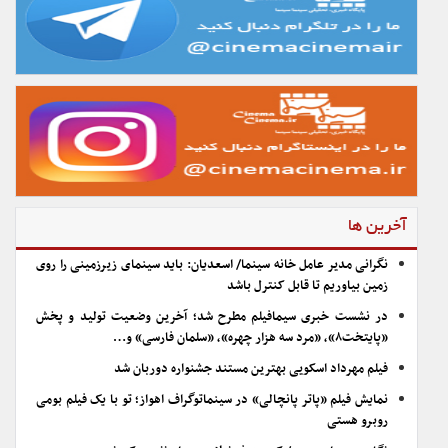
آخرین ها
نگرانی مدیر عامل خانه سینما/ اسعدیان: باید سینمای زیرزمینی را روی
زمین بیاوریم تا قابل کنترل باشد
در نشست خبری سیمافیلم مطرح شد؛ آخرین وضعیت تولید و پخش
«پایتخت۸»، «مرد سه هزار چهره»، «سلمان فارسی» و…
فیلم مهرداد اسکویی بهترین مستند جشنواره دوربان شد
نمایش فیلم «پاتر پانچالی» در سینماتوگراف اهواز؛ تو با یک فیلم بومی
روبرو هستی