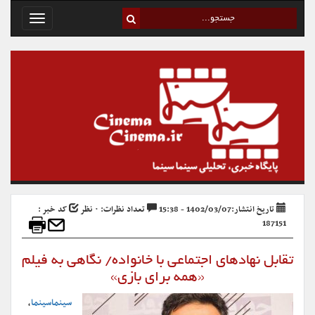
Toggle
avigation
تاریخ انتشار:1402/03/07 - 15:38
تعداد نظرات: ۰ نظر
کد خبر :
187151
تقابل نهادهای اجتماعی با خانواده/ نگاهی به فیلم
«همه برای بازی»
سینماسینما
،