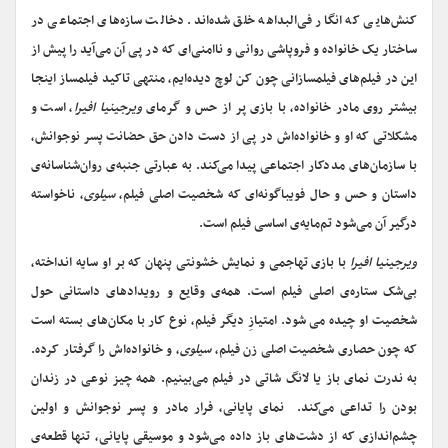
کنش‌هایی که انگار فی‌البداهه خلق شده‌اند. دخالت سازه‌های اجتماعی در
ساختار یک خانواده و فروپاشی روانی و ناامنی‌ای که در پی آن می‌آید را پیش از
این در فیلم‌های فیلمسازانی چون کن لوچ دیده‌ایم، منتهی تاکید فیلمساز اینجا
بیشتر روی مادر خانواده، با بازی پر از حس و گرمای
ویرجینیا افیرا
، است و
مشکلاتی که او و خانواده‌اش در پی از دست دادن حق حضانت پسر نوجوانش،
با سازمان‌های مددکار اجتماعی پیدا می‌کند. به عبارتی جنبه‌ی روان‌شناسانه‌ی
داستان و حس و حال فویباگونه‌ای که شخصیت اصلی فیلم،
سیلوی
، ناخواسته
درگیر آن می‌شود تم‌مایه‌ی اساسی فیلم است.
ویرجینیا افیرا
با بازی تهاجمی و نمایش خشونتی پنهان که بر او سایه انداخته،
بی‌شک ستاره‌ی اصلی فیلم است. همه‌ی وقایع و رویدادهای داستانی حول
شخصیت او چیده می شود. امتیازِ دیگر فیلم، نوع کار با مکان‌های بسته است
که چون حصاری شخصیت اصلی زن فیلم،
سیلوی
، و خانواده‌اش را گرفتار کرده.
به ندرت نمای باز یا لانگ شاتی در فیلم می‌بینیم. همه چیز نوعی در زندان
بودن را تداعی می‌کند. نمای پایانی، فرار مادر و پسر نوجوانش و اولین
چشم‌اندازی که از دشت‌های باز داده می‌شود و موسیقی پایانی، تنها قطعه‌ی