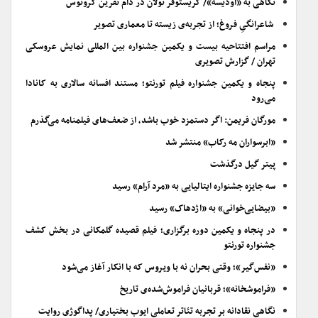
نگاهی به «اودیسه»/ کریستوفر نولان در دام نفرین کرونوس
شاعرانگیِ فروغ؛ از تجربه‌ی زیسته تا معماری تصویر
مراسم افتتاحیه بیست و یکمین جشنواره بین المللی نمایش عروسکی
تهران / گزارش تصویری
پنجاه و یکمین جشنواره فیلم تورنتو؛ مستند افسانه سالاری به کانادا
می‌رود
مورگان فریمن: اگر دستمزد خوب باشد، از ضعف‌های فیلمنامه می‌گذرم
«ابرسواران مه رکاب» منتشر شد
پیتر گیل درگذشت
سه جایزه جشنواره ایتالیایی به «مرد آرام» رسید
«بیضایی‌خوانی» به «اژدهاک» رسید
در پنجاه و یکمین دوره برگزاری؛ فیلم قصیده گلمکانی در بخش کشف
جشنواره تورنتو
«نفس‌گیر»؛ وقتی بحران نه با ویروس که با انکار آغاز می‌شود
«فراموشخانه»؛ قربانیان فراموش‌شده‌ی تاریخ
نگاهی نقادانه بر تجربه تئاتر تعاملی ایوب بختیاری/ پداگوژی روایت