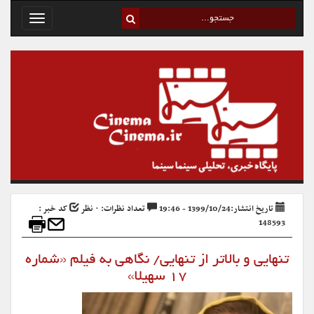
Toggle
avigation
تاریخ انتشار:1399/10/24 - 19:46
تعداد نظرات: ۰ نظر
کد خبر :
148593
تنهایی و بالاتر از تنهایی/ نگاهی به فیلم «شماره
۱۷ سهیلا»