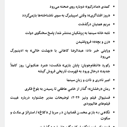
کمدی «مادرکیو» دوباره روی صحنه می‌رود
«روز افشاگری»؛ وقتی اسپیلبرگ به سوی ناشناخته‌ها بازمی‌گردد
مریم همتیان درگذشت
نامه خانه سینما به پزشکیان منتشر شد/ پاسخ سخنگوی دولت
«زن و بچه»؛ فروپاشیدن
ورایتی خبر داد؛ عبدالرضا کاهانی با «بهشت خالی» به ادینبورگ
می‌رود
رکورد «انتقام‌جویان: پایان بازی» شکست؛ «مرد عنکبوتی: روز کاملاً
جدید» درحال ورود به فهرست تاریخی فروش گیشه
امیر نادری و ذات و زبان سینما
رمان «رخشان»؛ گُذار از خامیِ عاطفی تا رسیدن به بلوغ فکری
فستیوال فیلم ونیز ۲۰۲۶؛ توضیحات مدیر جشنواره درباره غیبت
فیلم‌های هالیوودی
نگاهی به بازی محسن قصابیان در سریال «کلاغ»/ استراتژی مکث و
سکوت