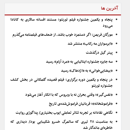
آخرین ها
پنجاه و یکمین جشنواره فیلم تورنتو؛ مستند افسانه سالاری به کانادا
می‌رود
مورگان فریمن: اگر دستمزد خوب باشد، از ضعف‌های فیلمنامه می‌گذرم
«ابرسواران مه رکاب» منتشر شد
پیتر گیل درگذشت
سه جایزه جشنواره ایتالیایی به «مرد آرام» رسید
«بیضایی‌خوانی» به «اژدهاک» رسید
در پنجاه و یکمین دوره برگزاری؛ فیلم قصیده گلمکانی در بخش کشف
جشنواره تورنتو
«نفس‌گیر»؛ وقتی بحران نه با ویروس که با انکار آغاز می‌شود
«فراموشخانه»؛ قربانیان فراموش‌شده‌ی تاریخ
نگاهی نقادانه بر تجربه تئاتر تعاملی ایوب بختیاری/ پداگوژی روایت
به مناسبت ۲۸ تیری که سالمرگ خسرو شکیبایی بود/ دیداری که
خاطره‌ای ماندگار شد