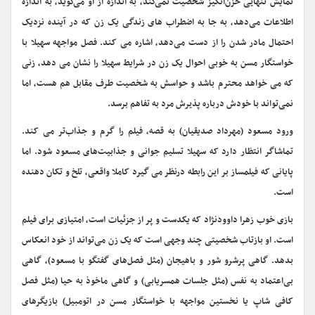
نمایش تنهایی حزن‌انگیز شخصیت نمی‌کند، به اندازه از او می‌گوید، به اندازه
اطلاعات می‌دهد، به جا به اضطراب های زندگی یک زن که در آینده نزدیک
احتمال مادر شدن را از دست می‌دهد، اشاره می کند. فصل مواجهه سهیلا با
خواستگار مسن به خوبی احوال یک زن در شرایط سهیلا را نشان می دهد، زنی
که می خواهد محترم باشد و حواسش به شخصیت طرف مقابل هم هست، اما
نمی‌تواند با خودش درباره پذیرش مرد به تفاهم برسد.
ورود مسعود (مهرداد صدیقیان) به قصه، فیلم را گرم و جذاب‌تر می کند.
تماشاگر انتظار دارد که سهیلا تسلیم جوانی و جذابیت‌های مسعود شود. اما
پایانی که فیلمساز بر این رابطه درنظر می گیرد کاملا واقعی، تلخ و تکان دهنده
است.
بازی خوب زهرا داوودنژاد که یکدست و پر از جزئیات است، امتیازی برای فیلم
است. او بازتاب شخصیتی چند وجهی است که یک زن می‌تواند از خود انعکاس
بدهد. گاهی پرشرو شور و باهیجان (مثل فصل‌های گفتگو با مسعود)، گاهی
بی‌اعتماد به نفس (مثل جلسات همسریابی) و گاهی ماخوذ به حیا (مثل فصل
کافی شاپ یا نخستین مواجهه با خواستگار مسن در اتومبیل) بازیگرهای