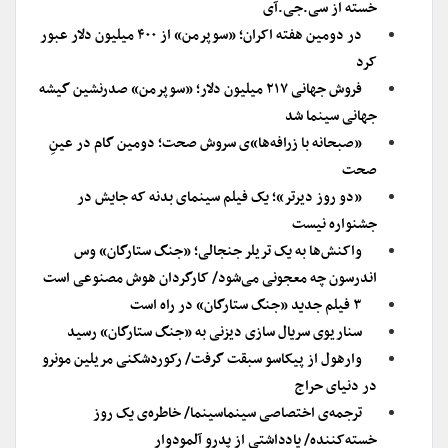
خسته از سی.جی.آی
در دومین هفته اکران؛ «سوپرمن» از ۴۰۰ میلیون دلار عبور
کرد
فروش جهانی ۲۱۷ میلیون دلار؛ «سوپرمن» صدرنشین گیشه
جهانی سینما شد
«صبحانه با زرافه‌ها»ی سروش صحت؛ دومین گام در عینِ
صحت
«دو روز دیرتر»؛ یک فیلم سینمای بدنه که جایش در
جشنواره نیست
واکنش‌ها به یک تریلر جنجالی؛ «جنگ ستارگان» وس
اندرسون چه معجونی می‌شود/ کارگردان هوش مصنوعی است
۳ فیلم جدید «جنگ ستارگان» در راه است
سناریوی سریال سازی دیزنی به «جنگ ستارگان» رسید
وارهول از پیکاسو سبقت گرفت/ رکوردشکنی مریلین مونرو
در دنیای حراج
ترجمه‌ی اختصاصی سینماسینما/ خاطره‌ی یک روز
خسته‌کننده/ یادداشتی از پدرو آلمودوار