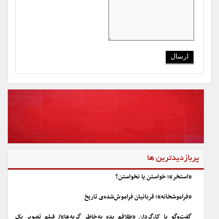
پربازدیدترین ها
«استخر»؛ خواستن یا نخواستن؟
«فراموشخانه»؛ قربانیان فراموش‌شده‌ی تاریخ
گفت‌وگو با کارگردان «طلاقم بده به خاطر گربه ها»/ فیلم تصویر یک