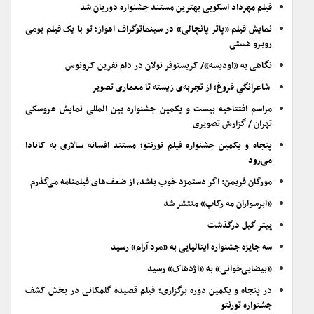
فیلم مهرداد اسکویی بهترین مستند جشنواره دوربان شد
نمایش فیلم «پاتر پانچالی» در سینماتوگراف اهواز؛ تو با یک فیلم بومی
روبرو هستی
نگاهی به «اودیسه»/ کریستوفر نولان در دام نفرین کرونوس
شاعرانگیِ فروغ؛ از تجربه‌ی زیسته تا معماری تصویر
مراسم افتتاحیه بیست و یکمین جشنواره بین المللی نمایش عروسکی
تهران / گزارش تصویری
پنجاه و یکمین جشنواره فیلم تورنتو؛ مستند افسانه سالاری به کانادا
می‌رود
مورگان فریمن: اگر دستمزد خوب باشد، از ضعف‌های فیلمنامه می‌گذرم
«ابرسواران مه رکاب» منتشر شد
پیتر گیل درگذشت
سه جایزه جشنواره ایتالیایی به «مرد آرام» رسید
«بیضایی‌خوانی» به «اژدهاک» رسید
در پنجاه و یکمین دوره برگزاری؛ فیلم قصیده گلمکانی در بخش کشف
جشنواره تورنتو