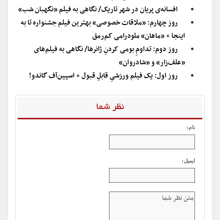
افسانه‌ی پریان در شهر تاریک/ نگاهی به فیلم «نگهبان شب»
روز چهارم: «ملاقات خصوصی» بهترین فیلم جشنواره تا به
اینجا + «ماهان» ملودرامی کم‌رمق
روز دوم: تداومِ بومی کردنِ ژانرها/ نگاهی به فیلم‌های
«علف‌زار» و «شادروان»
روز اول: یک فیلم ورزشیِ قابلِ قبول + اسپین‌آف گاندو!
نظر شما
نام:
ایمیل: