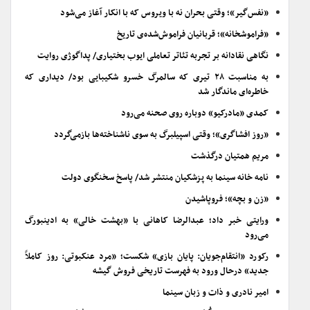
«نفس‌گیر»؛ وقتی بحران نه با ویروس که با انکار آغاز می‌شود
«فراموشخانه»؛ قربانیان فراموش‌شده‌ی تاریخ
نگاهی نقادانه بر تجربه تئاتر تعاملی ایوب بختیاری/ پداگوژی روایت
به مناسبت ۲۸ تیری که سالمرگ خسرو شکیبایی بود/ دیداری که
خاطره‌ای ماندگار شد
کمدی «مادرکیو» دوباره روی صحنه می‌رود
«روز افشاگری»؛ وقتی اسپیلبرگ به سوی ناشناخته‌ها بازمی‌گردد
مریم همتیان درگذشت
نامه خانه سینما به پزشکیان منتشر شد/ پاسخ سخنگوی دولت
«زن و بچه»؛ فروپاشیدن
ورایتی خبر داد؛ عبدالرضا کاهانی با «بهشت خالی» به ادینبورگ
می‌رود
رکورد «انتقام‌جویان: پایان بازی» شکست؛ «مرد عنکبوتی: روز کاملاً
جدید» درحال ورود به فهرست تاریخی فروش گیشه
امیر نادری و ذات و زبان سینما