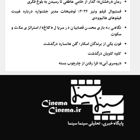
رمان «رخشان»؛ گُذار از خامیِ عاطفی تا رسیدن به بلوغ فکری
فستیوال فیلم ونیز ۲۰۲۶؛ توضیحات مدیر جشنواره درباره غیبت
فیلم‌های هالیوودی
نگاهی به بازی محسن قصابیان در سریال «کلاغ»/ استراتژی مکث و
سکوت
فوت یکی از برندگان اسکار؛ گلن هانسارد درگذشت
کاوه کاویان درگذشت
«روسری آبی»؛ فرا رفتن از چارچوب بسته