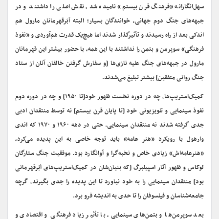
سهل‌انگارانه «فرهنگ قرن بیستم» نامیده شد، نقش اصلی را داشتند و در
جبهه‌های جنگ دوم جهانی، خوانندگان بسیار؛ البته اَبَرقهرمانان مارول هم
اندکی بعد از راه رسیدند و تأثیرگذار شدند اما هیچ‌یک قدرت هم‌آوردی و «نفوذ
فرهنگی» سوپرمن و بتمن را نداشتند با این همه، با حضور بیشتر این قهرمانان
مارول در جبهه‌های جنگ علیه نازی‌ها [و سفارش گرفتن خالقان آنان از ستاد
جنگ روانی متفقین] بیشتر تبلیغ می‌شدند.
کمیک‌استریپ‌ها، چه در دوره نخست ظهور خود[تا ۱۹۵۰] و چه در دوره دوم
نفوذ سینمایی و تلویزیونی خود [تا پایان قرن بیستم] نه توسط منتقدان ادبی
جدی گرفته شدند نه منتقدان سینمایی. حتی در دهه ۱۹۶۰ و ۱۹۷۰ که اندی
وارهول با رویکرد «هنر عامه» باید توجه خاصی به این پدیده می‌کرد،
«هنرعامه‌اش» زیادی خاص و نخبه‌گرا و آوانگارد بود. موفقیت جنگ ستارگان
لوکاس و ظهور آثار اسپیلبرگ [که بنیان‌شان در کمیک‌استریپ‌های اَبَرقهرمانی
بود] منتقدان سینمایی را به خود نیاورد تا این پدیده را جدی بگیرند، گرچه
جامعه‌شناسان و فیلسوفان را تا حدی به اندیشه فرو برد.
بعد سوپرمن‌ها و بتمن‌های سینمایی، با تأثیر زیاد فرهنگی و اقتصادی و