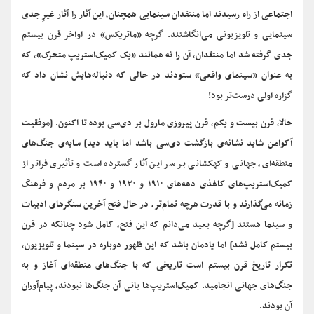
اجتماعی از راه رسیدند اما منتقدان سینمایی همچنان، این آثار را آثار غیرِ جدی
سینمایی و تلویزیونی می‌انگاشتند. گرچه «ماتریکس» در اواخر قرن بیستم
جدی گرفته شد اما منتقدان، آن را نه همانند «یک کمیک‌استریپ متحرک»، که
به عنوان «سینمای واقعی» ستودند در حالی که دنباله‌هایش نشان داد که
گزاره اولی درست‌تر بود!
حالا، قرن بیست و یکم، قرن پیروزی مارول بر دی‌سی بوده تا اکنون. [موفقیت
آکوامن شاید نشانه‌ی بازگشت دی‌سی باشد اما باید دید] سایه‌ی جنگ‌های
منطقه‌ای، جهانی و کهکشانی بر سر این آثار گسترده است و تأثیری فراتر از
کمیک‌استریپ‌های کاغذی دهه‌های ۱۹۱۰ و ۱۹۳۰ و ۱۹۴۰ بر مردم و فرهنگ
زمانه می‌گذارند و با قدرت هرچه تمام‌تر، در حال فتح آخرین سنگرهای ادبیات
و سینما هستند [گرچه بعید می‌دانم که این فتح، کامل شود چنانکه در قرن
بیستم کامل نشد] اما یادمان باشد که این ظهور دوباره در سینما و تلویزیون،
تکرار تاریخ قرن بیستم است تاریخی که با جنگ‌های منطقه‌ای آغاز و به
جنگ‌های جهانی انجامید. کمیک‌استریپ‌ها بانی آن جنگ‌ها نبودند، پیام‌آوران
آن بودند.