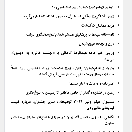
کمدی «مادرکیو» دوباره روی صحنه می‌رود
«روز افشاگری»؛ وقتی اسپیلبرگ به سوی ناشناخته‌ها بازمی‌گردد
مریم همتیان درگذشت
نامه خانه سینما به پزشکیان منتشر شد/ پاسخ سخنگوی دولت
«زن و بچه»؛ فروپاشیدن
ورایتی خبر داد؛ عبدالرضا کاهانی با «بهشت خالی» به ادینبورگ
می‌رود
رکورد «انتقام‌جویان: پایان بازی» شکست؛ «مرد عنکبوتی: روز کاملاً
جدید» درحال ورود به فهرست تاریخی فروش گیشه
امیر نادری و ذات و زبان سینما
رمان «رخشان»؛ گُذار از خامیِ عاطفی تا رسیدن به بلوغ فکری
فستیوال فیلم ونیز ۲۰۲۶؛ توضیحات مدیر جشنواره درباره غیبت
فیلم‌های هالیوودی
نگاهی به بازی محسن قصابیان در سریال «کلاغ»/ استراتژی مکث و
سکوت