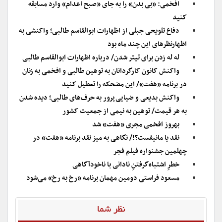
افخمی: «بی بدن» را به جای «صبح اعدام» وارد مسابقه
کنید
دفاع تلویحی جبلی از اظهارات ابوالقاسم طالبی؛ واکنشی به
اظهارنظرهای این چند ماه بود
له له زدن برای تیتر شدن/ درباره اظهارات ابوالقاسم طالبی
واکنش کانون کارگردانان به توهین طالبی و افخمی به زنان
در برنامه «هفت»/ این مضحکه را تعطیل کنید
واکنش بدیعی و ضیایی‌پرور به حرف‌های طالبی؛ دیده شدن
به هر قیمت/ توهین به نیمی از جمعیت کشور
بهروز افخمی مجری «هفت» شد
نقد یا مانیفست؟!/ نگاهی به میز نقد برنامه «هفت» در
چهلمین جشنواره فیلم فجر
خطرِ اشتباه‌گرفتنِ نادانی با ناخودآگاهی
مسعود فراستی دومین مهمان برنامه «رخ به رخ» می‌شود
نظر شما