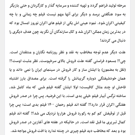
مرحله تولید فراهم گردد و تهیه کننده و سرمایه گذار و کارگردان و حتی بازیگر
به سود هنگفتی برسد و دیگر برای آنها مهم نیست فیلم چه زمانی و با چه
کیفیتی اکران شود. نمود عینی اش یکی از فیلم های اکران نوروز امسال بود که
در بدترین زمان ممکن اکران شد و کک سازندگان آن نگزید چون هدف دیگری را
دنبال می کردند!
علت دیگر عدم توجه مخاطب به نقد و نظر روزنامه نگاران و منتقدان است.
چی؟! مسعود فراستی گفته علت فروش بالای سرخپوست، نظر مثبت اوست؟!
(نقل به مضمون) یا ایشان ساز و کار فروش در سینمای ایران را نمی داند و یا
همان خودشیفتگی دوباره گریبانش را گرفته است. برای مصداق بارز اشتباه
فاحش او چند مثال کافیست؛ اولا ایشان گفته فیلم شبی که ماه کامل شد،
ساخته نرگس آبیار فیلم خیلی بدی است، با این فرضیه، پس چرا در صدر فروش
هفتگی اکران قرار دارد؟! گفته اند فیلم رحمان ۱۴۰۰ فیلم بدی است؛ پس چرا
قبل از توقیفش کم کم به رکورد فروش هزارپا نزدیک می شد؟! گفته اند فیلم
کمال تبریری ما قبل نقد است، در حالیکه در هفته های آغازین در صدر فروش
بود و بعد که مخاطب دید فیلم چیزی در چنته ندارد با افت فروش مواجه شد.