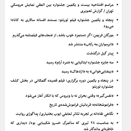
مراسم افتتاحیه بیست و یکمین جشنواره بین المللی نمایش عروسکی
تهران / گزارش تصویری
پنجاه و یکمین جشنواره فیلم تورنتو؛ مستند افسانه سالاری به کانادا
می‌رود
مورگان فریمن: اگر دستمزد خوب باشد، از ضعف‌های فیلمنامه می‌گذرم
«ابرسواران مه رکاب» منتشر شد
پیتر گیل درگذشت
سه جایزه جشنواره ایتالیایی به «مرد آرام» رسید
«بیضایی‌خوانی» به «اژدهاک» رسید
در پنجاه و یکمین دوره برگزاری؛ فیلم قصیده گلمکانی در بخش کشف
جشنواره تورنتو
«نفس‌گیر»؛ وقتی بحران نه با ویروس که با انکار آغاز می‌شود
«فراموشخانه»؛ قربانیان فراموش‌شده‌ی تاریخ
نگاهی نقادانه بر تجربه تئاتر تعاملی ایوب بختیاری/ پداگوژی روایت
به مناسبت ۲۸ تیری که سالمرگ خسرو شکیبایی بود/ دیداری که
خاطره‌ای ماندگار شد