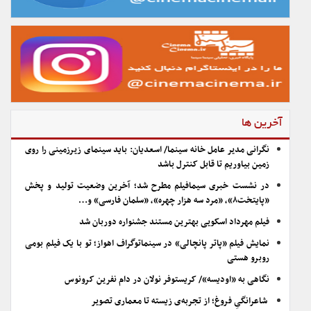
آخرین ها
نگرانی مدیر عامل خانه سینما/ اسعدیان: باید سینمای زیرزمینی را روی
زمین بیاوریم تا قابل کنترل باشد
در نشست خبری سیمافیلم مطرح شد؛ آخرین وضعیت تولید و پخش
«پایتخت۸»، «مرد سه هزار چهره»، «سلمان فارسی» و…
فیلم مهرداد اسکویی بهترین مستند جشنواره دوربان شد
نمایش فیلم «پاتر پانچالی» در سینماتوگراف اهواز؛ تو با یک فیلم بومی
روبرو هستی
نگاهی به «اودیسه»/ کریستوفر نولان در دام نفرین کرونوس
شاعرانگیِ فروغ؛ از تجربه‌ی زیسته تا معماری تصویر