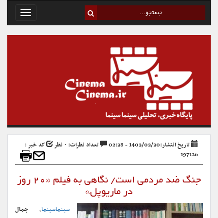
Toggle
avigation
تاریخ انتشار:1403/02/30 - 02:38
تعداد نظرات: ۰ نظر
کد خبر :
197126
جنگ ضد مردمی است/ نگاهی به فیلم «۲۰ روز
در ماریوپل»
سینماسینما
، جمال