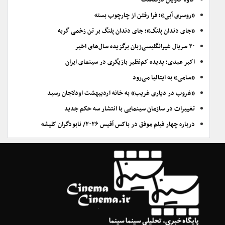
کاوه کاویان درگذشت
«روسری آبی»؛ فرا رفتن از چارچوب بسته
«جای دندان پلنگ»؛ جای دندان پلنگ بر تن زخمی گربه
۲۰ سریال غیرانگلیسی‌زبان برگزیده سال‌های اخیر
اکبر عبدی؛ پدیده کم‌نظیر بازیگری در سینمای ایران
«سامی» به ایتالیا می‌رود
«غروب در دیاری غریب» به خانه اردیبهشت اودلاجان رسید
تغییرات در سازمان سینمایی با انتشار سه حکم جدید
درباره چهار فیلم موفق در باکس آفیس ۲۰۲۶/ نابودگران کلیشه