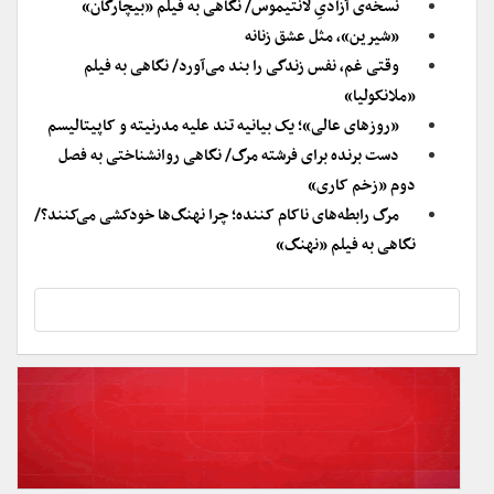
نسخه‌ی آزادیِ لانتیموس/ نگاهی به فیلم «بیچارگان»
«شیرین»، مثل عشق زنانه
وقتی غم، نفس زندگی را بند می‌آورد/ نگاهی به فیلم
«ملانکولیا»
«روزهای عالی»؛ یک بیانیه تند علیه مدرنیته و کاپیتالیسم
دست برنده برای فرشته مرگ/ نگاهی روانشناختی به فصل
دوم «زخم کاری»
مرگ رابطه‌های ناکام کننده؛ چرا نهنگ‌ها خودکشی می‌کنند؟/
نگاهی به فیلم «نهنگ»