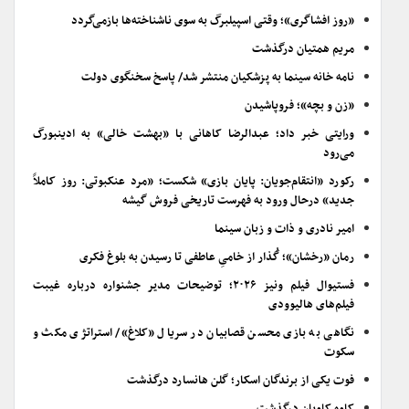
«روز افشاگری»؛ وقتی اسپیلبرگ به سوی ناشناخته‌ها بازمی‌گردد
مریم همتیان درگذشت
نامه خانه سینما به پزشکیان منتشر شد/ پاسخ سخنگوی دولت
«زن و بچه»؛ فروپاشیدن
ورایتی خبر داد؛ عبدالرضا کاهانی با «بهشت خالی» به ادینبورگ
می‌رود
رکورد «انتقام‌جویان: پایان بازی» شکست؛ «مرد عنکبوتی: روز کاملاً
جدید» درحال ورود به فهرست تاریخی فروش گیشه
امیر نادری و ذات و زبان سینما
رمان «رخشان»؛ گُذار از خامیِ عاطفی تا رسیدن به بلوغ فکری
فستیوال فیلم ونیز ۲۰۲۶؛ توضیحات مدیر جشنواره درباره غیبت
فیلم‌های هالیوودی
نگاهی به بازی محسن قصابیان در سریال «کلاغ»/ استراتژی مکث و
سکوت
فوت یکی از برندگان اسکار؛ گلن هانسارد درگذشت