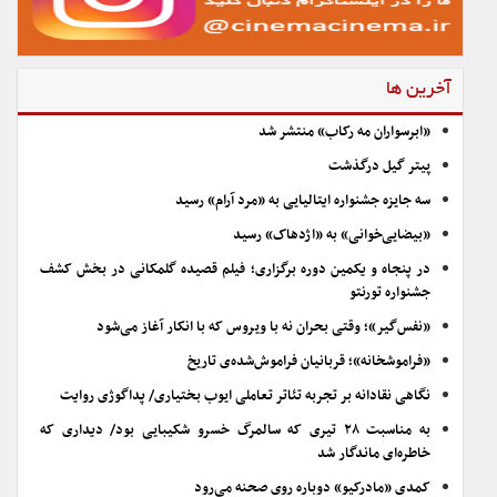
آخرین ها
«ابرسواران مه رکاب» منتشر شد
پیتر گیل درگذشت
سه جایزه جشنواره ایتالیایی به «مرد آرام» رسید
«بیضایی‌خوانی» به «اژدهاک» رسید
در پنجاه و یکمین دوره برگزاری؛ فیلم قصیده گلمکانی در بخش کشف
جشنواره تورنتو
«نفس‌گیر»؛ وقتی بحران نه با ویروس که با انکار آغاز می‌شود
«فراموشخانه»؛ قربانیان فراموش‌شده‌ی تاریخ
نگاهی نقادانه بر تجربه تئاتر تعاملی ایوب بختیاری/ پداگوژی روایت
به مناسبت ۲۸ تیری که سالمرگ خسرو شکیبایی بود/ دیداری که
خاطره‌ای ماندگار شد
کمدی «مادرکیو» دوباره روی صحنه می‌رود