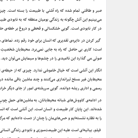
صبر و طاقتی تمام شده که راه آشتی با طبیعت را بسته است. چی
می‌بینیم این آتش چگونه به زندگی بومیان منطقه که به نابودی طبی
در کار نابودی است. گویی خشکسالی و قحطی و دروغ بر خطه‌ی حاصل
گیر کردن در دایره‌ی تقدیری که انسان برای خود رقم زده. نماهای 
است؛ کاری بی حاصل که راه به جایی نمی‌برد. محیط‌‌بان شخصیتِ 
صوتی می گذارد این ناامیدی را در چشم‌ها و سیمایش می‌توان دید.
انگار این آتشی است که خیال خاموشی ندارد. چیزی که از حیطه‌ی 
محیط‌‌بان غیر مسلح تیراندازی می‌کنند و چند ماشین باقی مانده در 
رسمی و اداری ریشه دوانده. گویی سررشته‌ی امور از جای دیگر خراب
در ادامه‌ی کاووش‌های شبانه محیط‌بانان، به ماشین‌های حملِ چوبِ
شده‌اند. این پایان کار طبیعت و انسان است. این آتشی است که ان
را به نظاره نشسته‌ایم و حس‌های‌مان را چنان از دست داده‌ایم که مرگ
فیلم، بیانیه‌ای است علیه این طبیعت‌سوزی و نابودی زندگی انسانی. گو