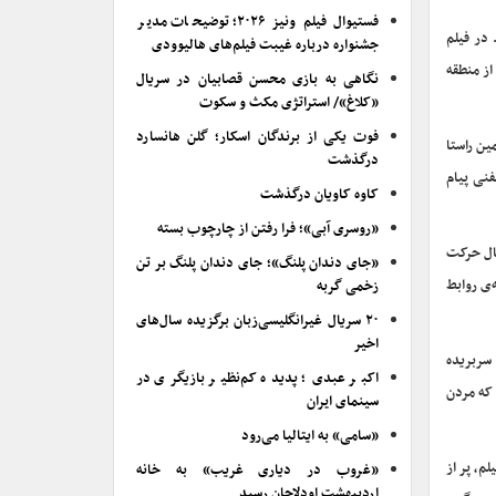
فستیوال فیلم ونیز ۲۰۲۶؛ توضیحات مدیر
در فیلم
جشنواره درباره غیبت فیلم‌های هالیوودی
از منطقه
نگاهی به بازی محسن قصابیان در سریال
«کلاغ»/ استراتژی مکث و سکوت
فوت یکی از برندگان اسکار؛ گلن هانسارد
ین راستا
درگذشت
فنی پیام
کاوه کاویان درگذشت
«روسری آبی»؛ فرا رفتن از چارچوب بسته
حال حرکت
«جای دندان پلنگ»؛ جای دندان پلنگ بر تن
‌ی روابط
زخمی گربه
۲۰ سریال غیرانگلیسی‌زبان برگزیده سال‌های
اخیر
 سربریده
اکبر عبدی؛ پدیده کم‌نظیر بازیگری در
 که مردن
سینمای ایران
«سامی» به ایتالیا می‌رود
م، پر از
«غروب در دیاری غریب» به خانه
اردیبهشت اودلاجان رسید