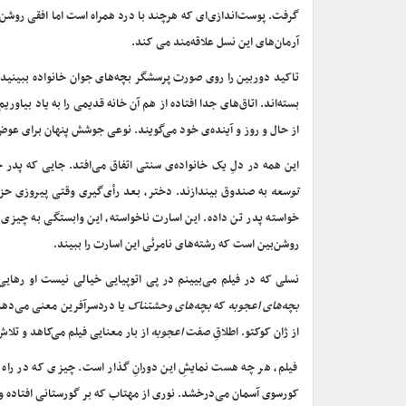
گرفت. پوست‌اندازی‌ای که هرچند با درد همراه است اما افقی روشن ر
آرمان‌های این نسل علاقه‌مند می کند.
تاکید دوربین را روی صورت پرسشگر بچه‌های جوان خانواده ببینید. ای
بسته‌اند. اتاق‌های جدا افتاده از هم آن خانه قدیمی را به یاد بیاور
از حال و روز و آینده‌ی خود می‌گویند. نوعی جوشش پنهان برای ع
این همه در دلِ یک خانواده‌ی سنتی اتفاق می‌افتد. جایی که پدر خا
توسعه
به صندوق بیندازند. دختر، بعد رأی‌گیری وقتی پیروزی حزبِ ح
خواسته پدر تن داده. این اسارت ناخواسته، این وابستگی به چیزی م
روشن‌بین است که رشته‌های نامرئی این اسارت را ببیند.
نسلی که در فیلم می‌بیینم در پی اتوپیایی خیالی نیست او رهایی 
بچه‌های اعجوبه
که
بچه‌های وحشتناک
یا دردسرآفرین معنی می‌دهد.
از ژان کوکتو. اطلاقِ صفت
اعجوبه
از بار معنایی فیلم می‌کاهد و تلاش
فیلم، هر چه هست نمایشِ این دورانِ گذار است. چیزی که در راه ا
کورسوی آسمان می‌درخشد. نوری از مهتاب که بر گورستانی افتاده و آ