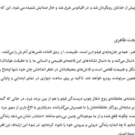
ا پیش از خدایان رویگردان شد و در اقیانوس غرق شد و حال صدایش شنیده می شود. این که 
 حجت طاهری
ضر. همه‌ی جان‌مایه‌ی فیلم این است. طبیعت، از رمق افتاده نفس‌های آخرش را می‌کشد. ا
نبال می‌کند و به دنبال نشانه‌های این فاجعه‌ی طبیعی و انسانی ما را با حقیقت هولناک‌ت
جنگل و طبیعت قطعی است و تلاش‌های محیط‌بانان در خطر انداختن جان خود تنها اوضاع را
مین سرنوشت روبرو خواهد شد. تاکید بر روی ساعت دیواری در نمای ابتدایی و پایانی ا
ه‌ی عاشقانه‌ی زوج ذغال چوب درست‌کُن فیلم را هم از بین برده. مَرد، در حالی که کُنده
سایه‌اش روزگار عاشقانه‌شان را با همسرش می‌گذرانده. بدرفتاری با الاغِ باربر از سوی مرد ب
 طبیعت چگونه قطع شده و از ما موجوداتی چنین بی‌رحم ساخته.
احتضار،
نشان می‌دهد زندگی 
ایم تا چه اندازه زندگی درونی و بیرونی خود را نابود کرده‌ایم. در نبود این ارتباط، این فق
 بسته است.