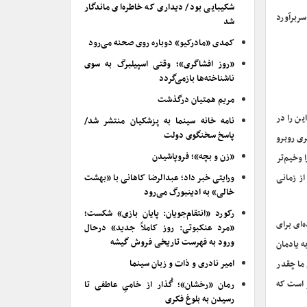
شکیبایی بود/ دیداری که خاطره‌ای ماندگار
سربرآورد
شد
کمدی «مادرکیو» دوباره روی صحنه می‌رود
«روز افشاگری»؛ وقتی اسپیلبرگ به سوی
ناشناخته‌ها بازمی‌گردد
مریم همتیان درگذشت
ین را در
نامه خانه سینما به پزشکیان منتشر شد/
پاسخ سخنگوی دولت
ری روبرو
«زن و بچه»؛ فروپاشیدن
 وخیم‌تر
ز زمانی
ورایتی خبر داد؛ عبدالرضا کاهانی با «بهشت
خالی» به ادینبورگ می‌رود
رکورد «انتقام‌جویان: پایان بازی» شکست؛
‌ای برای
«مرد عنکبوتی: روز کاملاً جدید» درحال
ورود به فهرست تاریخی فروش گیشه
ه یادمان
امیر نادری و ذات و زبان سینما
ما چقدر
ر است که
رمان «رخشان»؛ گُذار از خامیِ عاطفی تا
رسیدن به بلوغ فکری