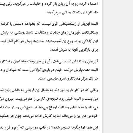
اعتماد کرده رو به آن زبان باز کرده و حقیقت را می‌گوید. زنی بی
داستان‌های
داستایوسکی
سربرآورده.
البته این‌بار از
راسکلنیکفی
اثری نیست که بخواهد دستش را گرفته و
راسکلینکف
، قهرمان رُمان
جنایت و مکافات داستایوسکی
، به پایش 
این آزادگی ببرد. روحِ زن آسیب‌دیده، مدت‌ها پیش در کام آتش نیستی
برای بازگویی آنچه به سرش آمده.
قهرمانِ مستند
آن شب
، بی‌شک، آن زن سرپرست ساختمان مددکاری ا
البته مصمم‌ترش می‌کند. فیلم درباره‌ی
گولاکی
است که شیادان و دزد
در یک مرکز مددکاری امری طبیعی است.
زنانی که در کار خرید نوزادند به دنبال زن قربانی به داخل مرکز آم
می‌ایستد و البته خیلی زود نتیجه‌ی کارش را هم می‌بیند. بیرونِ م
بی‌پناه را به جاهای مختلف ارجاع می‌دهند. هیچ‌کس مسئولیت فاجع
خودش هم این را می‌داند اما به کارش ادامه می‌دهد چون جز جنگید
این همه اما چگونه تصویر شده؟ در قاب دوربینی که آرام و قرار 