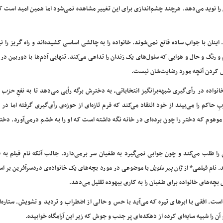
ا نوید می‌دهد. هرچند چشم‌اندازی برای این تغییر مشاهده نمی‌شود اما همین امید است که 
نان با جواب ساده قانع نمی‌شوند. خانواده را به چالشی اساسی کشیده‌اند و راه گریز را نیز
یم و رنگ و حال و هوایی که سلول‌های یک زندان را تداعی می‌کند. تنهایی آدم‌ها با دوربین در
وض کردن آنچه مورد رضایت‌شان نیست.
نواده در رأی‌گیری شبهه‌برانگیز انتخاباتی، به دخترش برگه رأیی می‌دهد تا به نفعِ
حزب ع
اکم را می‌بیند از خود انتقاد می‌کند که فرم تازه‌ای از حوزه‌ی رأی‌گیری گرفته اما در 
وهوم که دختر را چون برده‌ای در خانه نگه داشته است که او را به خشم در‌می‌آورد. دختر
را طلب می‌کند و چون جوابی نمی‌گیرد به طغیان سر برمی‌دارد. جالب آنکه نام فیلم به ف
 نام فیلمی* از
ژان پیر ملویل
با موضوعی در مورد بچه‌های یک خانواده‌ی دردسرآفرین بر ا
 بچه‌های خانواده برای طغیان را به کاری بیهوده تقلیل می‌دهد.
ست. افقی با ابرهای تیره که می‌آید با حس و حالی از اضطراب و تردید و تشویش. ستاره‌
ن را شبیه سایه‌ای کرده از دهکده‌ای پر جنب و جوش که زیر این آرامگاه خوابیده.