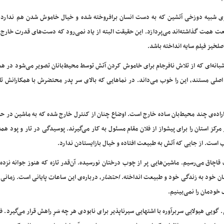
زی شبیه دوزخی آتشین که به دست انسان برافروخته شده و خیال خاموش شدن هم ندارد. 
عت همت گذاشته‌اند می‌پردازد. این حقیقت البته از یاد نمی‌رود که دست‌های قدرت خارج 
خیز فیلم سایه انداخته باشد.
شبانه‌ای که از تلاش نافرجام برای خاموش کردن آتش توسط محیط‌بانان تصویر می‌شود در هم
اصلی مستند، این را خوب می‌داند. در نماهایی که بالای سر پدر محتضرش با همکارانش تل
اراده‌ی چند محیط‌بان ساده خارج است. اوضاع چنان از کنترل خارج شده که به ماشین در 
مرکز استان را برای پیشواز از فلان مقام مسئول به کار می‌گیرند. پوسیدگی در تار و پود همه
 است. از جایی که آتش به طبیعت افتاده و خیال بازایستادن ندارد.
 قاچاق می‌رسیم. ماشین‌هایی پر از چوب درختان نورسیده. آن‌قدر تازه که هنوز جوانه نزده
سان خود به زندگی خود و طبیعت انداخته.
احتضار
، درباره‌ی این ساعات پایانی است. زمانی
 خودمان را نمی‌بینیم.
یی هیولایی سربرآوره با اشتهایی سیر‌ناپذیر برای نابودی هر چه سَرِ راهش قرار می‌گیرد. فیل