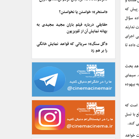
ان سنت و
ِ پیش که
«استخر»؛ خواستن یا نخواستن؟
اده سؤال
حقایقی درباره فیلم باران مجید مجیدی به
ت ندارند
بهانه نمایش آن از تلویزیون
پی اجرای
«گل سنگ»؛ سریالی که قواعد نمایش خانگی
 داده تا
را بر هم زد
اهد بحث
. سیمای
ه بیهوده
 است که
 با نسلِ
نی کند.
ت خواهد