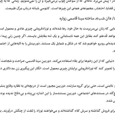
ا پیش می‌برد. ناله‌ای که از سوختن چوب برمی‌خیزد و آن را نمی‌شنویم. زمانی که به چ
 قضایا.
احتضار
، مجموعه‌ی همه‌ی این چیزها است. کابوسی شبانه درباب مرگ طبیعت.
/ «آ
ن شب»، ساخته مینا قاسمی زواره
ایی که زنان بی‌سرپرست به حال خود رها شده‌اند و نوزادفروشی چیزی عادی و معمول است
واهد قَدعلم کند مقابل این همه نابسامانی و یک تنه مقابلش بایستد، اگر چنین زنی پیدا
پدیده‌ای روبرو خواهیم شد که در شکل و شمایل یک مستند، دوربینش را به لایه‌هایی از اجتما
د.
نیایی که از این زخم‌ها برای بقاء استفاده می‌کند. دوربینِ
مینا قاسمی،
صراحت و شجاعت آن 
را تصویر کند که نوزادفروشی برایشان چیزی معمول است. انگار این پیگیری زن مددکاری در
و ناامنی است، حتی برای گروه سازنده. دوربین مجبور است از دریچه‌ای به نظاره وقایع بنش
چ‌گاه در مستندهای اجتماعی، دوربینِ مستندساز را این اندازه بی‌پناه و بی‌دفاع ندیده بود
نش شده.
ای فروش گذاشته و سرش کلاه گذاشته‌اند و می‌خواهند نوزاد را مُفت از چنگش درآورند، ب