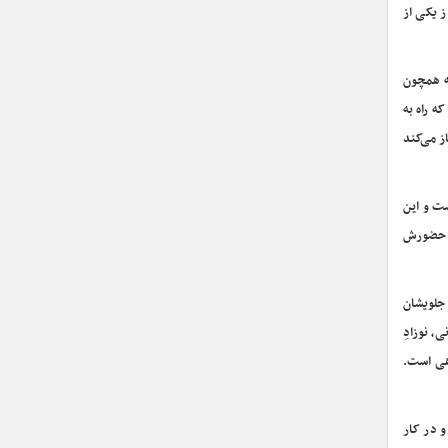
ز یکی از
که همچون
ه راه به
ز می‌کند
ست و این
که حضورش
 جلویشان
، نوزادِ
اهی است.
 در کار