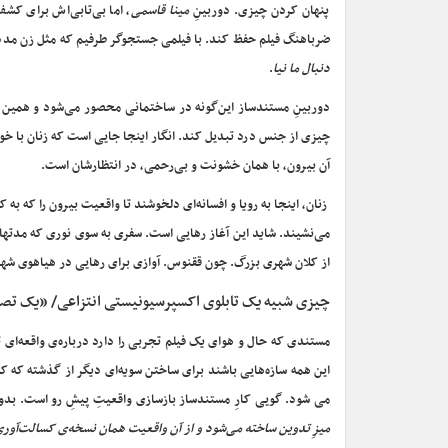
پنهان کردن چیزی. دوربینِ
مینا قاسمی
، اما بی‌تابی‌اش برای کش
ضرباهنگ فیلم حفظ کند. با فیلمی جستجوگر طرفیم که مثل زن مددکا
دنبال ما نیا
.
دوربینِ مستندساز این‌گونه در ساختمانی محصور می‌شود و همین ب
چیزی از جنس درد تبدیل کند. انگار اینجا جایی است که زنان با خو
آن بیرون، با همان خشونت و بی‌رحمی، در انتظارشان است.
زنان، اینجا به رویا و افسانه‌ای دلخوشند تا واقعیت بیرون را که به 
می‌نشیند. شاید این آغاز رهایی است. سفری به سوی نوری که مدته
از کلان شهری بزرگ. چون ققنوس. آوازی برای رهایی در هیاهوی شهر
چیزی شبیه یک تابلوی اکسپرسیونیستی انتزاعی/ «
یک تصوی
مستندی که حال و هوای یک فیلم تجربی را دارد درباره‌ی واقعه‌ا
این همه سازه‌هایی باشند برای ساختن سویه‌ای دیگر از گذشته که 
می شود. گویی کارِ مستندساز بازسازی واقعیتِ پیشِ رو است. بدون 
میزِ تدوین ساخته می‌شود و از آن واقعیت همان نسخه‌ی کسالت‌آو