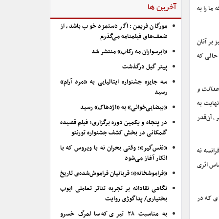
ما را به
آخرین ها
مورگان فریمن: اگر دستمزد خوب باشد، از
ضعف‌های فیلمنامه می‌گذرم
 بر آنان
«ابرسواران مه رکاب» منتشر شد
 حالی که
پیتر گیل درگذشت
سه جایزه جشنواره ایتالیایی به «مرد آرام»
دالت و
رسید
نهایت به
«بیضایی‌خوانی» به «اژدهاک» رسید
، آن‌قدر
در پنجاه و یکمین دوره برگزاری؛ فیلم قصیده
گلمکانی در بخش کشف جشنواره تورنتو
«نفس‌گیر»؛ وقتی بحران نه با ویروس که با
رانسه نه
انکار آغاز می‌شود
ساس اثری
«فراموشخانه»؛ قربانیان فراموش‌شده‌ی تاریخ
نگاهی نقادانه بر تجربه تئاتر تعاملی ایوب
ای که در
بختیاری/ پداگوژی روایت
به مناسبت ۲۸ تیری که سالمرگ خسرو