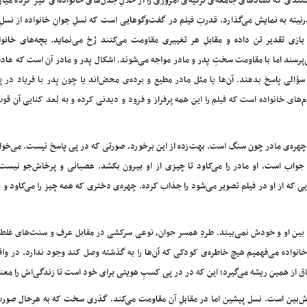
تندی که تضادهای جامعه‌ی ترکیه‌ی امروزی را از خلالِ جدل‌های خانواده‌ای گیر کرده می
نیته به نمایش می‌گذارد. قدرتِ فیلم در گفت‌و‌گوهایی است که نسلِ جوانِ خانواده از نسل
بازی تقدیر تن داده و مقابلِ هر تغییری مقاومت می‌کنند رُخ‌ می‌نماید. بچه‌های خانو
پرسند اما با مقاومت سختِ پدر و مادر مواجه می‌شوند. اشکال پدر و مادر آن است که عاد
سؤالی پاسخ بدهند. آن‌ها یا مثل مادر مطیع و برده‌ی محض‌اند یا چون پدر با فریاد در 
ای خانواده است که فیلم را این همه پرفراز و فرود و دیدنی کرده و به بُعد کنایی آن قوت
هره‌ی مادر چون سنگ است. بهت‌زده از این برخورد. صورتی که در پی پاسخ نیست. می‌خو
 جواب است. او مادر را می‌کاود تا چیزی از او بیرون بکشد. عصبانی و پرخاش‌جو نیست
که از او در فیلم تصویر می‌شود را جذاب کرده. چهره‌ی دختری که همه چیز را می‌کاود و ب
 بین او و خودش نمی‌بیند. طردِ همسر جوان، نوعی سرکشی در مقابل عرف و سنت‌های غلط
خانواده می‌فهمیم هیچ خاطره‌ی کودکی که آن‌ها را به گذشته وصل کند وجود ندارد. در واقع
 از همین ریشه می‌گیرد؛ این‌ که در در پی کسبِ هویتی برای خود است تا زندگی‌اش را مع
 خوش‌بین است. نسل پیشین اما در مقابلِ آن مقاومت می‌کند. گذری سخت که به هرحال صور