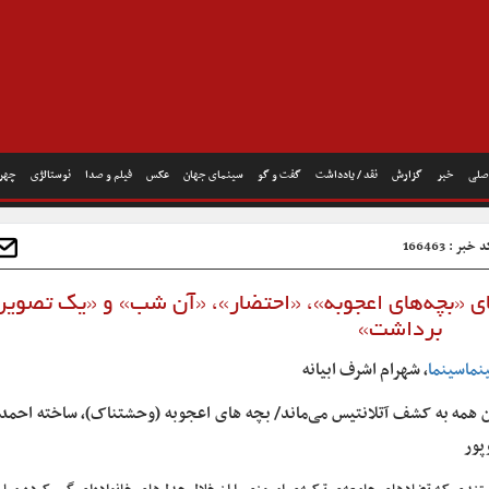
صلی
خبر
گزارش
نقد / یادداشت
گفت و گو
سینمای جهان
عکس
فیلم و صدا
نوستالژی
چهره
خبر : 166463
ی «بچه‌های اعجوبه»، «احتضار»، «آن شب» و «یک تصویر،
برداشت»
نماسینما
، شهرام اشرف ابیانه
ن همه به کشف آتلانتیس می‌ماند/
بچه های اعجوبه (وحشتناک)، ساخته احم
پور