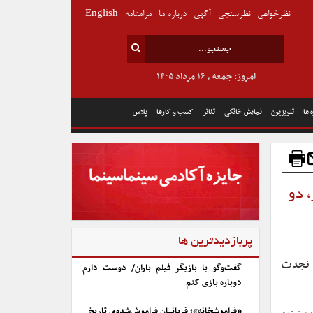
نظرخواهی
نظرسنجی
آگهی
درباره ما
مرامنامه
English
امروز: جمعه , ۱۶ مرداد ۱۴۰۵
 ها
تلویزیون
نمایش خانگی
تئاتر
کسب و کارها
پلاس
 دو
پربازدیدترین ها
د نجدت
گفت‌وگو با بازیگر فیلم باران/ دوست دارم
دوباره بازی کنم
«فراموشخانه»؛ قربانیان فراموش‌شده‌ی تاریخ