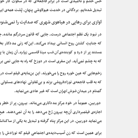
حس خشم و ناامیدی است در برابر فاجعه‌ای که در سکوت کار خودر 
تبدیل شده‌ایم. بردگانی در خدمت هیولاوشی پنهان، پُشت همه‌ی این
آوازی برای رهایی در هیاهوی شهری که صدایت را نمی‌شنود
در نبود یک نظمِ اجتماعی درست، جایی که قانون سردرگم مانده، ج
که جنایتِ کشتن روح انسانی بیداد می‌کند، این‌که زنی مددکار بخ
مستند پر از درد و کوبنده‌ی
آن شب
مینا قاسمی زواره
، آن زمان با 
که به چشم نمی‌آید. این سفری است در دوزخ که راه به جایی نمی بر
زخم‌هایی که عین خوره روح را می‌خورند. این بن‌مایه‌ی فیلم است در د
که به قلب فاجعه‌ی نوزادفروشی بزند و بی‌تفاوتی نهادهای مسئولی 
گمنام در میدان
شوشِ تهران
است که غیر عادی می‌نماید.
دوربین، عموماً در خود مرکز مددکاری می‌ماند. بیرون، پر از خطر 
اجازه‌ی فیلمبرداری آن‌چه بیرون رُخ می‌دهد را به آن نمی‌دهند. هی
می‌نماید دوربین، در این مرکز پناه گرفته و تبدیل به یکی از ساکنا
برای همین است که زن آسیب‌دیده‌ی اجتماعی فیلم که نوزادش را بر