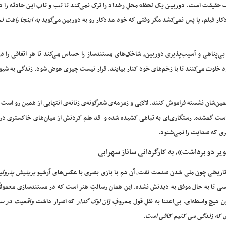
ف حقیقت است. دوربین یک لحظه محلِ رخداد را ترک نمی‌کند تا تب و تاب این حادثه را د
ر فیلم، پا پَس نمی‌کشد مگر وقتی که خود مددکار رو به دوربین می‌گوید
به اینجا راهت ن
ی‌پناهی و آسیب‌پذیری دوربین، شاخک‌های مستندساز را حساس می‌کند تا هر اتفاقی را در
د خلوت می‌کنند تا با زخم‌های خود کنار بیایند. قرار نیست چیزی عوض شود. زندگی به شیو
کمین‌شان نشسته فراموش کنند. لالایی و زمزمه‌ی شعرگونه‌ی ‌زنانه‌ی انتهایی از همین رو است 
است گمشده. رستگاری‌ای به تباهی کشیده شده و قد علم کردنش از میان‌های خاکستری در 
ی که صدایت را نمی‌شنود.
ر دو برداشت»، به کارگردانی ساناز سهرابی
ی تاریخی چون ملی شدن صنعت نفت، آن هم با بازی بصری با عکس‌های آرشیو
بریتیش پترولی
کسی تا به حال موفق به دیدنش نشده. این همان رسالتِ هنر است که در مستندسازی معمولا
هیچ واسطه‌ای. بی‌اعتنا به نقلِ قول معروفِ
ژان لوک گدار
که اصرار داشت
واقعیت در سی
ری که زندگی می کنیم کافی است
.