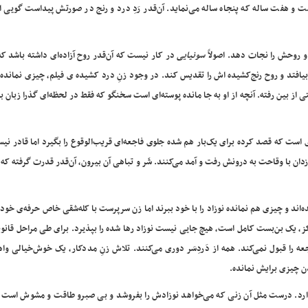
ست و هفت ساله که پنجاه ساله می‌نماید. آن‌قدر رَدِ درد و رنج در صورتش پیداست گویی ا
 روحش را نجات دهد. اصولاً
سونیایی
در کار نیست که آن‌قدر روح آزاده‌ای داشته باشد 
بیافتد و روح رنج‌کشیده اش را تقدیس کند. در وجود زنِ درد کشیده ی فیلم، چیزی نمانده ک
 از بین رفته. آنچه از او به جا مانده پوسته‌ای است سخنگو که فقط در لحظه‌ای گذرا زبان با
ست که قصد کرده برای یک‌بار هم شده جلوی فاجعه‌ای قریب‌الوقوع را بگیرد اما قادر نی
ان با وقاحت به درونش رفت و آمد می‌کنند. شَر و تباهی آن بیرون، آن‌قدر قدرت گرفته 
ده‌اند و چیزی هم نمانده نوزاد را با خود ببرند اما زن سرپرست با کله‌شقی خاص حرفه‌ی خود
رکز، یک بن‌بست کامل است، هیچ جایی نیست نوزاد رها شده را بپذیرد. برای طی مراحل قانونی
ه را قبول نمی‌کند. همه از دَردِسَر دوری می‌کنند. تلاش زنِ مددکار، یک خوش‌خیالی و
ن چیزی برایش نمانده.
ندارد. درست مثل آن زنی که می‌خواهد نوزادش را بفروشد و بی صبرو طاقت و مشوش است و