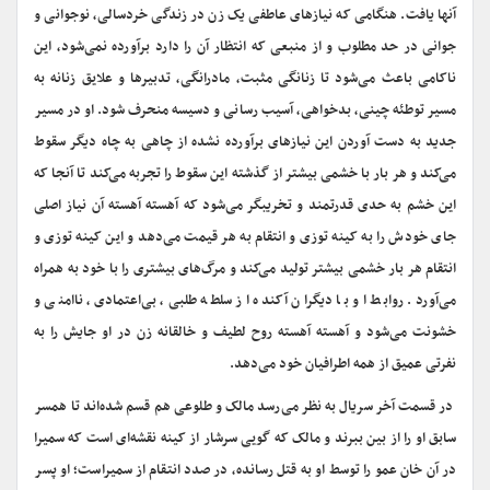
آنها یافت. هنگامی که نیازهای عاطفی یک زن در زندگی خردسالی، نوجوانی و
جوانی در حد مطلوب و از منبعی که انتظار آن را دارد برآورده نمی‌شود، این
ناکامی باعث می‌شود تا زنانگی مثبت، مادرانگی، تدبیرها و علایق زنانه به
مسیر توطئه چینی، بدخواهی، آسیب رسانی و دسیسه منحرف شود. او در مسیر
جدید به دست آوردن این نیازهای برآورده نشده از چاهی به چاه دیگر سقوط
می‌کند و هر بار با خشمی بیشتر از گذشته این سقوط را تجربه می‌کند تا آنجا که
این خشم به حدی قدرتمند و تخریبگر می‌شود که آهسته آهسته آن نیاز اصلی
جای خودش را به کینه توزی و انتقام به هر قیمت می‌دهد و این کینه توزی و
انتقام هر بار خشمی بیشتر تولید می‌کند و مرگ‌های بیشتری را با خود به همراه
می‌آورد. روابط او با دیگران آکنده از سلطه طلبی، بی‌اعتمادی، ناامنی و
خشونت می‌شود و آهسته آهسته روح لطیف و خالقانه زن در او جایش را به
نفرتی عمیق از همه اطرافیان خود می‌دهد.
در قسمت آخر سریال به نظر می‌رسد مالک و طلوعی هم قسم شده‌اند تا همسر
سابق او را از بین ببرند و مالک که گویی سرشار از کینه نقشه‌ای است که سمیرا
در آن خان عمو را توسط او به قتل رسانده، در صدد انتقام از سمیراست؛ او پسر