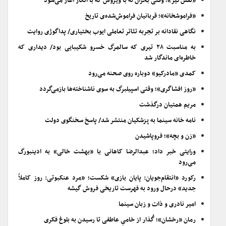
«نفس‌گیر»؛ وقتی بحران نه با ویروس که با انکار آغاز می‌شود
«فراموشخانه»؛ قربانیان فراموش‌شده‌ی تاریخ
نگاهی نقادانه بر تجربه تئاتر تعاملی ایوب بختیاری/ پداگوژی روایت
به مناسبت ۲۸ تیری که سالمرگ خسرو شکیبایی بود/ دیداری که
خاطره‌ای ماندگار شد
کمدی «مادرکیو» دوباره روی صحنه می‌رود
«روز افشاگری»؛ وقتی اسپیلبرگ به سوی ناشناخته‌ها بازمی‌گردد
مریم همتیان درگذشت
نامه خانه سینما به پزشکیان منتشر شد/ پاسخ سخنگوی دولت
«زن و بچه»؛ فروپاشیدن
ورایتی خبر داد؛ عبدالرضا کاهانی با «بهشت خالی» به ادینبورگ
می‌رود
رکورد «انتقام‌جویان: پایان بازی» شکست؛ «مرد عنکبوتی: روز کاملاً
جدید» درحال ورود به فهرست تاریخی فروش گیشه
امیر نادری و ذات و زبان سینما
رمان «رخشان»؛ گُذار از خامیِ عاطفی تا رسیدن به بلوغ فکری