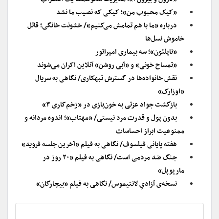
«کیک محبوب من»؛ کیکی که نصیب ما نشد
درباره «ما با هم تمامش می‌کنیم»/ خشونت خانگی؛ قاتل
خاموش نسل‌ها
«ناپلئون»؛ سه بیماری امپراتور
«تمساح خونی» و «آبی روشن» آنلاین اکران می‌شوند
نقش خانواده‌ها در گسترش تبهکاری/ نگاهی به سریال
«اوزارک»
بازگشت جواد عزتی به ‌خون‌بازی در «زخم‌کاری ۳»
بدون پول و قدرت مرد نیستی/ «مهتاب»؛ اندوه مردانه و
ممنوعیت ابراز احساسات
هفته پایانی فیلسوف/ نگاهی به فیلم «آخرین جلسه فروید»
جنگ ضد مردمی است/ نگاهی به فیلم «۲۰ روز در
ماریوپل»
نسخه‌ی آزادیِ لانتیموس/ نگاهی به فیلم «بیچارگان»