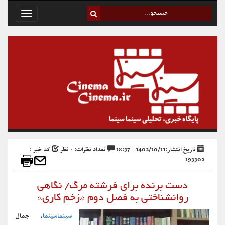
Toggle
avigation
تاریخ انتشار:1402/10/11 - 18:37
تعداد نظرات: ۰ نظر
کد خبر :
193302
دست برنده برای فرشته مرگ/ نگاهی
روانشناختی به فصل دوم «زخم کاری»
سینماسینما
، جمال