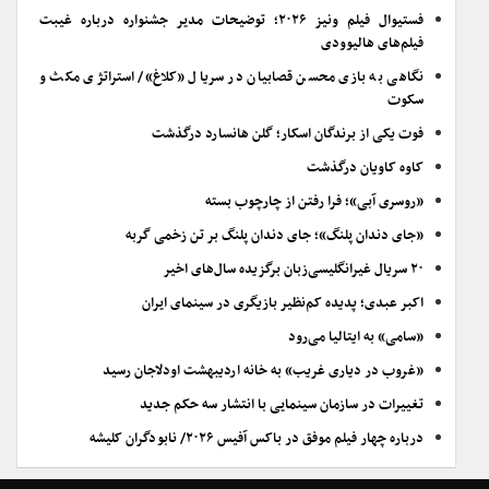
فستیوال فیلم ونیز ۲۰۲۶؛ توضیحات مدیر جشنواره درباره غیبت
فیلم‌های هالیوودی
نگاهی به بازی محسن قصابیان در سریال «کلاغ»/ استراتژی مکث و
سکوت
فوت یکی از برندگان اسکار؛ گلن هانسارد درگذشت
کاوه کاویان درگذشت
«روسری آبی»؛ فرا رفتن از چارچوب بسته
«جای دندان پلنگ»؛ جای دندان پلنگ بر تن زخمی گربه
۲۰ سریال غیرانگلیسی‌زبان برگزیده سال‌های اخیر
اکبر عبدی؛ پدیده کم‌نظیر بازیگری در سینمای ایران
«سامی» به ایتالیا می‌رود
«غروب در دیاری غریب» به خانه اردیبهشت اودلاجان رسید
تغییرات در سازمان سینمایی با انتشار سه حکم جدید
درباره چهار فیلم موفق در باکس آفیس ۲۰۲۶/ نابودگران کلیشه