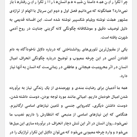
چرا تکرار این همه داستان شبیه هم انسان‌ها را از تکرار این رفتارها باز
نمی‌دارد؟ همانگونه که می‌دانیم فصل اول و دوم این سریال با الهام از تراژدی
مشهور هملت نوشته ویلیام شکسپیر نوشته شده است. این افسانه قدیمی به
دلیل توصیف دقیق و موشکافانه چگونگی لانه گزینی جنایت در روح آدمی
شهرت یافته است.
یکی از مقبول‌ترین تئوری‌های روانشناختی که درباره دلایل ناخودآگاه به دام
افتادن آدمی در این چرخه معیوب و توضیح درباره چگونگی انحراف امیال
انسان در اثر محرومیت هیجانی و عاطفی در زمانی‌ست که انسان به آنها نیاز
دارد.
همه ما آدمیان برای رضایت مندی و بهره‌مندی از یک زندگی نیاز به برآورده
شدن امیال خودمان داریم. امیالی مانند مورد توجه بودن، دوست داشته شدن،
دوست داشتن دیگری، کامروایی جنسی و تامین نیازهای اساسی ارگانیزم.
هنگامی که این نیازهای اساسی از منبعی که انتظارش را داریم نصیب ما
نمی‌شود، روان انسان در اثر این تنش دچار انحراف در برآورده سازی این میل‌ها
می‌شود و وارد چرخه معیوبی می‌شود که می‌توان دلایل این تکرار تراژیک را در