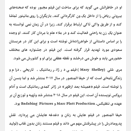
او در خاطراتش می گوید که برای ساخت این فیلم مجبور بوده که صحنه‌های
بیرونی ریاض را از داخل یک ون کارگردانی کند، بازیگران را روی مانیتور تماشا
کند و از طریق واکی تاکی ارتباط برقرار کند، زیرا در آن زمان نمی توانسته به
عنوان یک زن به راحتی فعالیت کند و در ملاء عام با مردان کار کنند. او وجده
را بر اساس داستانی از خواهرزاده‌اش نوشته است و برای این کار در عربستان
سعودی مورد تهدید قرار گرفته است. این فیلم در جشنواره های مختلف
حضورمی یابد و خوش می درخشد و نقطه عطفی برای او و کشورش می شود.
مری شلی (Mary Shelley) فیلمی در ژانر رمانتیک، تاریخی، درام و
زندگی‌نامه‌ای است که از حیفا المنصور در سال ۲۰۱۷ منتشر شد و اما ینسن آن
را نوشته است. فیلم «همیشه بعد ازظهر» در ژانر کمدی رمانتیک است و آدام
بروکس نویسنده آن است. این فیلم در سال ۲۰۱۸ منتشر شد وتهیه و توزیع آن بر
عهده ی نتفلیکس، Marc Platt Production و Badabing Pictures بود.
حیفا المنصور در فیلم هایش به زنان و دغدغه هایشان می پردازد. نقش
پدرومادرش را در پیشرفتش مهم می داند و فیلم مستند زنان بدون نقاب (تولید