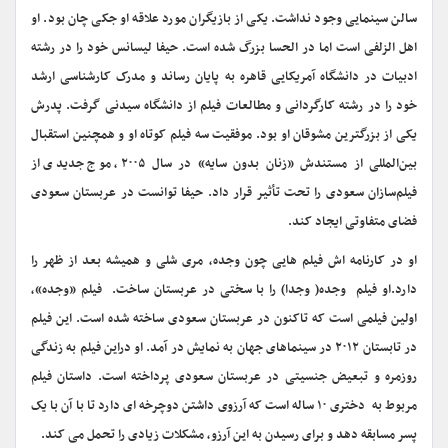
سالن سینمایی وجود نداشت. یکی از بازیگران مورد علاقه او جکی چان بود. او
اهل الزلفی است اما در الحسا بزرگ شده است. حیفا لیسانس خود را در رشته
ادبیات در دانشگاه آمریکایی قاهره به پایان رساند و مدرک کارشناسی ارشد
خود را در رشته کارگردانی و مطالعات فیلم از دانشگاه سیدنی گرفت. پدرش
یکی از بزرگترین مشوقان او بود. موفقیت سه فیلم کوتاه او و همچنین استقبال
بین‌المللی از مستندش «زنان بدون سایه» در سال ۲۰۰۵، موج جدیدی از
فیلم‌سازان سعودی را تحت تأثیر قرار داد. حیفا توانست در عربستان سعودی
فضای متفاوتی ایجاد کند.
او در کارنامه اش فیلم هایی چون وجده، مری شلی و همیشه بعد از ظهر را
دارد.او فیلم وجده( وجدا) را با سختی در عربستان ساخت. فیلم «وجده»،
اولین فیلمی است که تاکنون در عربستان سعودی ساخته شده است. این فیلم
در تابستان ۲۰۱۲ در سینماهای جهان به نمایش در آمد. او دراین فیلم به زندگی
روزمره و تبعیض ‌جنسیتی در عربستان سعودی پرداخته است. داستان فیلم
مربوط به دختر‌ی ۱۰ ساله‌ است که آرزوی داشتن دوچرخه ای دارد تا با آن با یک
پسر مسابقه دهد و برای رسیدن به این آرزو، مشکلات زیادی را تحمل می کند.