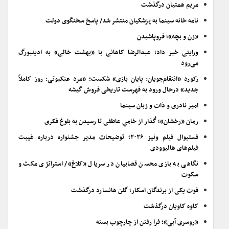
مریم همتیان درگذشت
نامه خانه سینما به پزشکیان منتشر شد/ پاسخ سخنگوی دولت
«زن و بچه»؛ فروپاشیدن
ورایتی خبر داد؛ عبدالرضا کاهانی با «بهشت خالی» به ادینبورگ
می‌رود
رکورد «انتقام‌جویان: پایان بازی» شکست؛ «مرد عنکبوتی: روز کاملاً
جدید» درحال ورود به فهرست تاریخی فروش گیشه
امیر نادری و ذات و زبان سینما
رمان «رخشان»؛ گُذار از خامیِ عاطفی تا رسیدن به بلوغ فکری
فستیوال فیلم ونیز ۲۰۲۶؛ توضیحات مدیر جشنواره درباره غیبت
فیلم‌های هالیوودی
نگاهی به بازی محسن قصابیان در سریال «کلاغ»/ استراتژی مکث و
سکوت
فوت یکی از برندگان اسکار؛ گلن هانسارد درگذشت
کاوه کاویان درگذشت
«روسری آبی»؛ فرا رفتن از چارچوب بسته