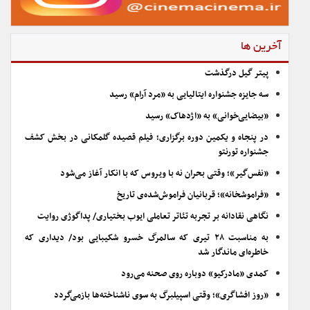
آخرین ها
پیتر گیل درگذشت
سه جایزه جشنواره ایتالیایی به «مرد آرام» رسید
«بیضایی‌خوانی» به «اژدهاک» رسید
در پنجاه و یکمین دوره برگزاری؛ فیلم قصیده گلمکانی در بخش کشف
جشنواره تورنتو
«نفس‌گیر»؛ وقتی بحران نه با ویروس که با انکار آغاز می‌شود
«فراموشخانه»؛ قربانیان فراموش‌شده‌ی تاریخ
نگاهی نقادانه بر تجربه تئاتر تعاملی ایوب بختیاری/ پداگوژی روایت
به مناسبت ۲۸ تیری که سالمرگ خسرو شکیبایی بود/ دیداری که
خاطره‌ای ماندگار شد
کمدی «مادرکیو» دوباره روی صحنه می‌رود
«روز افشاگری»؛ وقتی اسپیلبرگ به سوی ناشناخته‌ها بازمی‌گردد