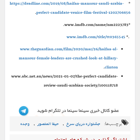
https://deadline.com/2019/08/haifaa-mansour-saudi-arabia-
*
.
perfect-candidate-venice-film-festival-1202706656
*www.imdb.com/name/nm2223783.
www.imdb.com/title/tt0365545
.*
www.theguardian.com/film/2020/mar/26/haifaa-al-
mansour-female-leaders-are-crushed-look-at-hillary-
.
clinton
www.abc.net.au/news/2021-05-07/the-perfect-candidate-
review-saudi-arabian-society/100118718
برچسب‌ها:
,
,
جشنواره دریای سرخ
حیفا المنصور
وجده