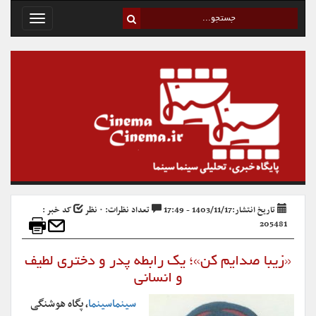
Toggle
avigation
تاریخ انتشار:1403/11/17 - 17:49
تعداد نظرات: ۰ نظر
کد خبر :
205481
«زیبا صدایم کن»؛ یک رابطه پدر و دختری لطیف
و انسانی
سینماسینما
، پگاه هوشنگی