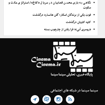
نگاهی به بازی محسن قصابیان در سریال «کلاغ»/ استراتژی مکث و
سکوت
فوت یکی از برندگان اسکار؛ گلن هانسارد درگذشت
کاوه کاویان درگذشت
«روسری آبی»؛ فرا رفتن از چارچوب بسته
سینما سینما در شبکه های اجتماعی