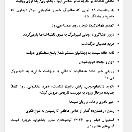
نگاهی نقادانه بر تجربه تئاتر تعاملی ایوب بختیاری/ پداگوژی روایت
به مناسبت ۲۸ تیری که سالمرگ خسرو شکیبایی بود/ دیداری که
خاطره‌ای ماندگار شد
کمدی «مادرکیو» دوباره روی صحنه می‌رود
«روز افشاگری»؛ وقتی اسپیلبرگ به سوی ناشناخته‌ها بازمی‌گردد
مریم همتیان درگذشت
نامه خانه سینما به پزشکیان منتشر شد/ پاسخ سخنگوی دولت
«زن و بچه»؛ فروپاشیدن
ورایتی خبر داد؛ عبدالرضا کاهانی با «بهشت خالی» به ادینبورگ
می‌رود
رکورد «انتقام‌جویان: پایان بازی» شکست؛ «مرد عنکبوتی: روز کاملاً
جدید» درحال ورود به فهرست تاریخی فروش گیشه
امیر نادری و ذات و زبان سینما
رمان «رخشان»؛ گُذار از خامیِ عاطفی تا رسیدن به بلوغ فکری
فستیوال فیلم ونیز ۲۰۲۶؛ توضیحات مدیر جشنواره درباره غیبت
فیلم‌های هالیوودی