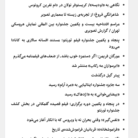
نگاهی به «اودیسه»/ کریستوفر نولان در دام نفرین کرونوس
شاعرانگیِ فروغ؛ از تجربه‌ی زیسته تا معماری تصویر
مراسم افتتاحیه بیست و یکمین جشنواره بین المللی نمایش عروسکی
تهران / گزارش تصویری
پنجاه و یکمین جشنواره فیلم تورنتو؛ مستند افسانه سالاری به کانادا
می‌رود
مورگان فریمن: اگر دستمزد خوب باشد، از ضعف‌های فیلمنامه می‌گذرم
«ابرسواران مه رکاب» منتشر شد
پیتر گیل درگذشت
سه جایزه جشنواره ایتالیایی به «مرد آرام» رسید
«بیضایی‌خوانی» به «اژدهاک» رسید
در پنجاه و یکمین دوره برگزاری؛ فیلم قصیده گلمکانی در بخش کشف
جشنواره تورنتو
«نفس‌گیر»؛ وقتی بحران نه با ویروس که با انکار آغاز می‌شود
«فراموشخانه»؛ قربانیان فراموش‌شده‌ی تاریخ