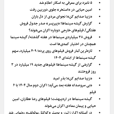
۵ نامزد برای معرفی به اسکار اعلام شد
امین حیایی در «استخر» جلوی دوربین رفت
«زیبا صدایم کن»؛ نجواى مردى از دل باران
گزارش گیشه سینماها؛ «پیرپسر» صدر جدول فروش
هفتگی/ فیلم‌های خارجی دوباره اکران می‌شوند؟
فروش ۳۸ میلیاردی سینماها در هفته گذشته/ گیشه سینما
همچنان در اختیار کمدی‌ها است
تازه‌ترین آمار فروش فیلم‌های روی پرده؛ ۴۰۹ میلیارد، سهم
گیشه سینماها از ابتدای ۱۴۰۴
گزارشی از گیشه سینما‌ها؛ فیلم‌های جدید ۱۹ میلیارد در ۳
روز فروختند
«زیبا صدایم کن»؛ بذرِ امید
«بی سروصدا» هفته بعد می‌آید؛ اکران دوم سال ۱۴۰۴ با ۶
فیلم
گیشه سینماها در اردیبهشت؛ فیلم‌های رضا عطاران، امین
حیایی و پیمان معادی اکران می‌شوند
در آستانه اکران؛ تیزر و پوستر «کوکتل مولوتف» رونمایی شد