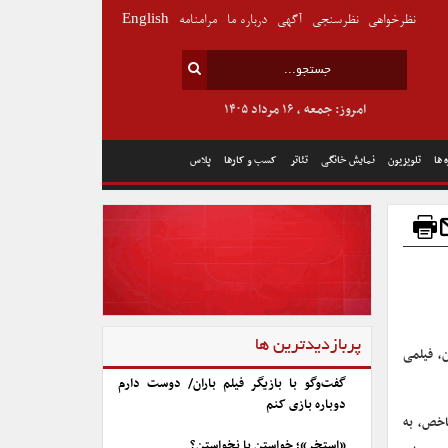
نظرخواهی
نظرسنجی
آگهی
درباره ما
مرامنامه
English
امروز: جمعه , ۱۶ مرداد ۱۴۰۵
 ها
تلویزیون
نمایش خانگی
تئاتر
کسب و کارها
پلاس
پربازدیدترین ها
، فیلمی
گفت‌وگو با بازیگر فیلم باران/ دوست دارم
دوباره بازی کنم
اخص، به
«استخر»؛ خواستن یا نخواستن؟