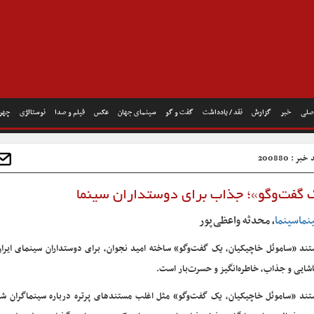
صلی
خبر
گزارش
نقد / یادداشت
گفت و گو
سینمای جهان
عکس
فیلم و صدا
نوستالژی
چهره
بر : 200880
 گفت‌و‌گو»؛ جذاب برای دوستداران سینما
نماسینما
، محدثه واعظی‌پور
ند «ساموئل خاچیکیان، یک گفت‌وگو» ساخته امید نجوان، برای دوستداران سینمای ایران
شایی و جذاب، خاطره‌انگیز و حسرت‌بار است.
ند «ساموئل خاچیکیان، یک گفت‌وگو» مثل اغلب مستندهای پرتره درباره سینماگران ش