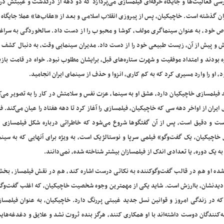
سی فعالیت‌ها و جایگاه حرفه‌ای فیلمسازی می‌پردازد که دو دهه از درگذشت و غیبتش در
ان گذشته است. خاچیکیان، پس از پیروزی انقلاب اسلامی و بعد از «عقاب‌ها» عملا جایگاه 
 خود، به عنوان سینماگری مولف، کوشا و محبوب را از دست داد. سالخوردگی به سراغ
 و پیش از آن، زیست طبیعی خود را از دست داد. مدیران سینمایی وقت، به دنبال کشف چ
ه بودند و امتداد موفقیت و شهرت ستاره‌های قبل، برایشان مطلوب نبود. خواه در قامت بازی
و را وارد مسیری کرد که به کم کاری، انزوا و حذف از سینمای ایران انجامید.
فیلمسازی خاچیکیان دارد، عشق او به سینما، عزت نفس و سلامتش در کار را به تصویر می‌
یران از اواخر دهه سی که خاچیکیان، فیلمسازی را آغاز کرد تا دهه هفتاد را عیان می‌کند. فیل
درست و دقیق است، پس از آن گفتگوها شروع می‌شود که خاطراتی درباره شکل فیلمسازی
اچیکیان، یک گفت‌وگو» فیلمی سرپا و نوستالژیک است، به ویژه برای آنهایی که به سینما
به یک دوره، یا تعدادی اندک از فیلمسازان بیشتر شناخته شده، نمی‌دانند.
 شده او هم در قالب گفت‌وگوکننده به نکاتی درست اشاره کند، هم در نقش فیلمساز، بخش‌
 دیدنشان، باارزش است. شاید یکی از مهمترین وجوه شخصیت خاچیکیان، که اغلب گفت‌وگو
 در زندگی امروز و قوانین نسل جدید غیبتی پررنگ دارد. خاچیکیان، به عنوان فیلمسا
ه‌کنندگان دوست داشته‌اند با او همکاری کنند، هرگز بنده ثروت نشد و علایق و دغدغه‌های