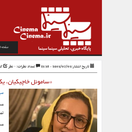
صفحه ا
تاریخ انتشار:1403/07/03 - 15:38
تعداد نظرات: ۰ نظر
کد خ
«ساموئل خاچیکیان، یک
سی
مست
تما
مست