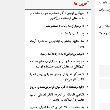
، فقط به
آخرین ها
ن، میراث
مورگان فریمن: اگر دستمزد خوب باشد، از
ضعف‌های فیلمنامه می‌گذرم
«ابرسواران مه رکاب» منتشر شد
لا برای
ه معمولا
پیتر گیل درگذشت
سه جایزه جشنواره ایتالیایی به «مرد آرام»
رسید
«بیضایی‌خوانی» به «اژدهاک» رسید
در پنجاه و یکمین دوره برگزاری؛ فیلم قصیده
گلمکانی در بخش کشف جشنواره تورنتو
«نفس‌گیر»؛ وقتی بحران نه با ویروس که با
انکار آغاز می‌شود
«فراموشخانه»؛ قربانیان فراموش‌شده‌ی تاریخ
نگاهی نقادانه بر تجربه تئاتر تعاملی ایوب
بختیاری/ پداگوژی روایت
به مناسبت ۲۸ تیری که سالمرگ خسرو