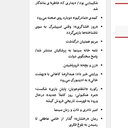
شکیبایی بود/ دیداری که خاطره‌ای ماندگار
شد
کمدی «مادرکیو» دوباره روی صحنه می‌رود
«روز افشاگری»؛ وقتی اسپیلبرگ به سوی
ناشناخته‌ها بازمی‌گردد
مریم همتیان درگذشت
نامه خانه سینما به پزشکیان منتشر شد/
پاسخ سخنگوی دولت
«زن و بچه»؛ فروپاشیدن
ورایتی خبر داد؛ عبدالرضا کاهانی با «بهشت
خالی» به ادینبورگ می‌رود
رکورد «انتقام‌جویان: پایان بازی» شکست؛
«مرد عنکبوتی: روز کاملاً جدید» درحال
ورود به فهرست تاریخی فروش گیشه
امیر نادری و ذات و زبان سینما
رمان «رخشان»؛ گُذار از خامیِ عاطفی تا
رسیدن به بلوغ فکری