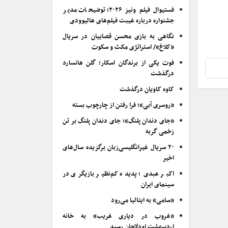
فستیوال فیلم ونیز ۲۰۲۶؛ توضیحات مدیر
جشنواره درباره غیبت فیلم‌های هالیوودی
نگاهی به بازی محسن قصابیان در سریال
«کلاغ»/ استراتژی مکث و سکوت
فوت یکی از برندگان اسکار؛ گلن هانسارد
درگذشت
کاوه کاویان درگذشت
«روسری آبی»؛ فرا رفتن از چارچوب بسته
«جای دندان پلنگ»؛ جای دندان پلنگ بر تن
زخمی گربه
۲۰ سریال غیرانگلیسی‌زبان برگزیده سال‌های
اخیر
اکبر عبدی؛ پدیده کم‌نظیر بازیگری در
سینمای ایران
«سامی» به ایتالیا می‌رود
«غروب در دیاری غریب» به خانه
اردیبهشت اودلاجان رسید