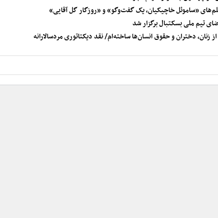
لم‌های «ساموئل خاچیکیان، یک گفت‌وگو» و «روزگار گل آقایی»
ای تیم ملی بسکتبال برگزار شد
 زنان، دختران و حقوق انسان‌ها ساخته‌ام/ نقد دیکتاتوری مردسالارانه