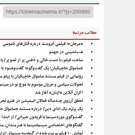
مطالب مرتبط
«مرجان»؛ فیلمی آبرومند درباره قتل‌های ناموسی
شب‌نشینی در جهنم
ساخت فیلم، با دست خالی و ذهنی پر از تصویر/ یاد
«ساموئل خاچیکیان؛ یک گفت‌وگو»؛ گفت‌وشنود با 
رونمایی از فیلم مستند ساموئل خاچیکیان با پیام 
تحولات سیاسی و جریان موسوم به موج نو در سینما
اکران آنلاین «اینان» آغاز شد
تحقق آرزوی چندساله فعالان انیمیشن در هنرو تجرب
یک پرتره، یک ادای دین/ درباره مستند «ساموئل خ
گفت‌وگوی موزه سینما با فریدون جیرانی/ از ابتدا 
گفتگوهای اختصاصی سینماسینما با هنرمندان، منتق
نمایش ۱۰ فیلم مرمت شده از گنجینه سینمای ایران در چهلمین جشنواره فیلم فجر