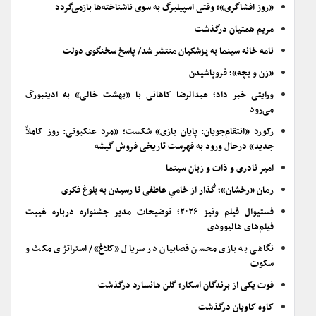
«روز افشاگری»؛ وقتی اسپیلبرگ به سوی ناشناخته‌ها بازمی‌گردد
مریم همتیان درگذشت
نامه خانه سینما به پزشکیان منتشر شد/ پاسخ سخنگوی دولت
«زن و بچه»؛ فروپاشیدن
ورایتی خبر داد؛ عبدالرضا کاهانی با «بهشت خالی» به ادینبورگ
می‌رود
رکورد «انتقام‌جویان: پایان بازی» شکست؛ «مرد عنکبوتی: روز کاملاً
جدید» درحال ورود به فهرست تاریخی فروش گیشه
امیر نادری و ذات و زبان سینما
رمان «رخشان»؛ گُذار از خامیِ عاطفی تا رسیدن به بلوغ فکری
فستیوال فیلم ونیز ۲۰۲۶؛ توضیحات مدیر جشنواره درباره غیبت
فیلم‌های هالیوودی
نگاهی به بازی محسن قصابیان در سریال «کلاغ»/ استراتژی مکث و
سکوت
فوت یکی از برندگان اسکار؛ گلن هانسارد درگذشت
کاوه کاویان درگذشت