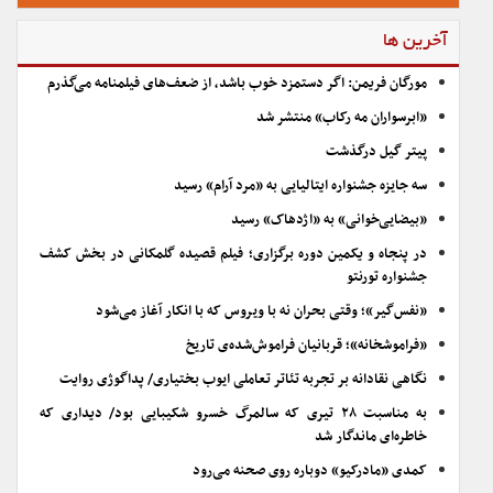
آخرین ها
مورگان فریمن: اگر دستمزد خوب باشد، از ضعف‌های فیلمنامه می‌گذرم
«ابرسواران مه رکاب» منتشر شد
پیتر گیل درگذشت
سه جایزه جشنواره ایتالیایی به «مرد آرام» رسید
«بیضایی‌خوانی» به «اژدهاک» رسید
در پنجاه و یکمین دوره برگزاری؛ فیلم قصیده گلمکانی در بخش کشف
جشنواره تورنتو
«نفس‌گیر»؛ وقتی بحران نه با ویروس که با انکار آغاز می‌شود
«فراموشخانه»؛ قربانیان فراموش‌شده‌ی تاریخ
نگاهی نقادانه بر تجربه تئاتر تعاملی ایوب بختیاری/ پداگوژی روایت
به مناسبت ۲۸ تیری که سالمرگ خسرو شکیبایی بود/ دیداری که
خاطره‌ای ماندگار شد
کمدی «مادرکیو» دوباره روی صحنه می‌رود