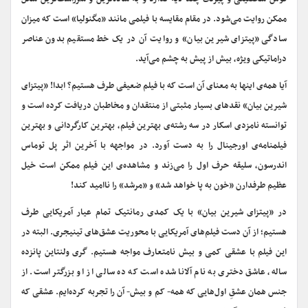
ممکن روایت می‌شود. در مقام مقایسه با فیلمی مانند «مگنولیا» است که میزان
سادگی «پیتزای شیرین بیان» و روایت آن در یک خط مستقیم بدون عناصر
دراماتیکی ویژه، بیش از پیش به چشم می‌آید.
آیا همه‌ی اینها به معنای آن است که با فیلم ضعیفی طرف هستیم؟ ابدا! «پیتزای
شیرین بیان» نقدهای بسیار مثبتی از منتقدان و مخاطبان دریافت کرده است و
توانسته نامزدی اسکار در سه رشته‌ی بهترین فیلم، بهترین کارگردانی و بهترین
فیلمنامه‌ی اورجینال را به دست آورد. در مواجهه با آخرین اثر پل توماس
اندرسون، سلیقه حرف اول را می‌زند و مشاهده‌ی این فیلم ممکن است خیل
عظیم طرفدارن «خون به پا خواهد شد» و «مرشد» را ناامید کند!
در «پیتزای شیرین بیان» با یک کمدی رمانتیک تمام عیار آمریکایی طرف
هستیم؛ از آن دست فیلم‌های آمریکایی با محوریت عشق‌های تینیجری. البته در
این فیلم با عشقی کمی و بیش نامتعارف مواجه هستیم. گری ولنتاین پانزده
ساله، عاشق دختری به نام آلانا شده است که ده سالی از او بزرگتر است. از
جنس همان عشقِ اول‌هایی که همه- کم و بیش- آن را تجربه کرده‌ایم. عشقی که