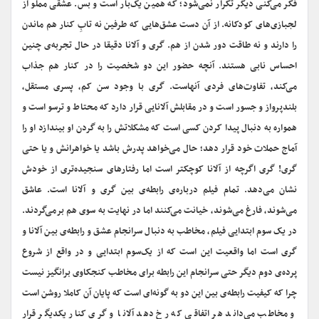
فکر می‌کنی دیگر تکرار نمی‌شود؛ که همین یک‌بار است و بس. عشقی مملو از
لجبازی‌های کودکانه. از آن دست عشق‌هایی که طرفین نه تابِ کنار هم ماندن
را دارند و نه طاقت دور شدن از هم. گری و آلانا دقیقا در حال تجربه‌ی چنین
احساس نابی هستند. آنچه حضور این دو شخصیت را در کنار هم جذاب
می‌کند، تفاوت‌های فردی آنهاست. گری با وجود سن کم، پسری مستقل،
بلندپرواز و جسور است و در مقابلش آلانایی قرار دارد که محتاط و ترسو است و
همواره به دنبال پیدا کردن کسی است که مشکلاتش را به گردن او بیندازد او را
آماج حملات خود قرار دهد؛ حال می‌خواهد پدرش باشد یا خواهرانش و یا حتی
گری! گری اگرچه از آلانا کوچکتر است اما رفتارهای سنجیده‌تری از خودش
نشان می‌دهد. تمام فیلم درباره‌ی رابطه‌ی بین گری و آلانا است. عاشق
می‌شوند، فارغ می‌شوند، خیانت می‌کنند اما در نهایت به سوی هم برمی‌گردند.
در یک سوم ابتدایی فیلم، مخاطب به دنبال سرانجام عشق و رابطه‌ی بین آلانا و
گری است اما واقعیت این است که از یک‌سوم ابتدایی و در واقع از شروع
پرده‌ی دوم دیگر حتی سرانجام این رابطه برای مخاطب کنجکاوی برانگیز نیست
چرا که کیفیت رابطه‌ی بین این دو به گونه‌ای است که پایان آن کاملا روشن است
و مخاطب می‌داند هر اتفاقی که رخ دهد آلانا و گری کنار یکدیگر قرار