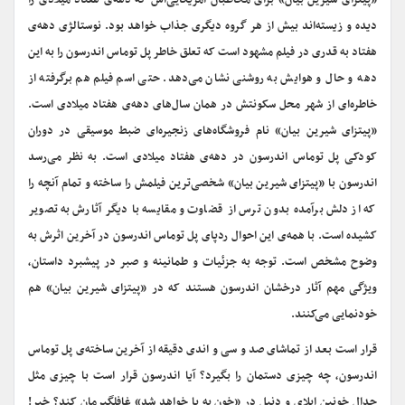
«پیتزای شیرین بیان» برای مخاطبان آمریکایی‌اش که دهه‌ی هفتاد میلادی را
دیده و زیسته‌اند بیش از هر گروه دیگری جذاب خواهد بود. نوستالژی دهه‌ی
هفتاد به قدری در فیلم مشهود است که تعلق خاطر پل توماس اندرسون را به این
دهه و حال و هوایش به روشنی نشان می‌دهد. حتی اسم فیلم هم برگرفته از
خاطره‌ای از شهر محل سکونتش در همان سال‌های دهه‌ی هفتاد میلادی است.
«پیتزای شیرین بیان» نام فروشگاه‌های زنجیره‌ای ضبط موسیقی در دوران
کودکی پل توماس اندرسون در دهه‌ی هفتاد میلادی است. به نظر می‌رسد
اندرسون با «پیتزای شیرین بیان» شخصی‌ترین فیلمش را ساخته و تمام آنچه را
که از دلش برآمده بدون ترس از قضاوت و مقایسه با دیگر آثارش به تصویر
کشیده است. با همه‌ی این احوال ردپای پل توماس اندرسون در آخرین اثرش به
وضوح مشخص است. توجه به جزئیات و طمانینه و صبر در پیشبرد داستان،
ویژگی مهم آثار درخشان اندرسون هستند که در «پیتزای شیرین بیان» هم
خودنمایی می‌کنند.
قرار است بعد از تماشای صد و سی و اندی دقیقه از آخرین ساخته‌ی پل توماس
اندرسون، چه چیزی دستمان را بگیرد؟ آیا اندرسون قرار است با چیزی مثل
جدال خونین ایلای و دنیل در «خون به پا خواهد شد» غافلگیرمان کند؟ خیر!