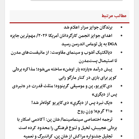
مطالب مرتبط
برندگان جوایز سزار اعلام شد
اهدای جوایز انجمن کارگردانان آمریکا ۲۰۲۶/ مهم‌ترین جایزه
DGA به پل توماس اندرسن رسید
دیالکتیک آشوب و سینمای مقاومت: از مانیفست‌های مدرن
تا استیصال پست‌مدرن
پیش درآمد «یازده یار اوشن» ساخته می‌شود؛ مذاکره بردلی
کوپر برای بازی در کنار مارگو رابی
دی‌کاپریو، پن و موسیقی گرینوود؛ مثلث قدرت در «نبردی
پس از دیگری»
«یک نبرد پس از دیگریِ» دی‌کاپریو کوتاه‌تر شد!
«۲۱ گرم»؛ وزنِ روح
ترجمه اختصاصی سینماسینما/ شان پن: آکادمی اسکار با
بزدلی عجیبش، تخیل و تنوع فرهنگی را محدود کرده است
تجلیل جشنواره مراکش از شان پن، کراننبرگ و نعمیه