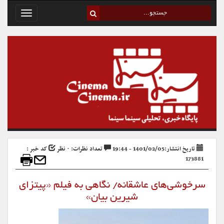
Toggle
avigation
تاریخ انتشار:1401/02/05 - 19:44
تعداد نظرات: ۰ نظر
کد خبر :
173881
سرخوشی‌های عاشقانه/ نگاهی به فیلم «پیتزای
شیرین بیان»