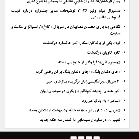
رمان «رخشان»؛ گُذار از خامیِ عاطفی تا رسیدن به بلوغ فکری
فستیوال فیلم ونیز ۲۰۲۶؛ توضیحات مدیر جشنواره درباره غیبت
فیلم‌های هالیوودی
نگاهی به بازی محسن قصابیان در سریال «کلاغ»/ استراتژی مکث و
سکوت
فوت یکی از برندگان اسکار؛ گلن هانسارد درگذشت
کاوه کاویان درگذشت
«روسری آبی»؛ فرا رفتن از چارچوب بسته
«جای دندان پلنگ»؛ جای دندان پلنگ بر تن زخمی گربه
۲۰ سریال غیرانگلیسی‌زبان برگزیده سال‌های اخیر
اکبر عبدی؛ پدیده کم‌نظیر بازیگری در سینمای ایران
«سامی» به ایتالیا می‌رود
«غروب در دیاری غریب» به خانه اردیبهشت اودلاجان رسید
تغییرات در سازمان سینمایی با انتشار سه حکم جدید