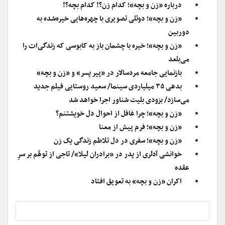
درباره «زن و بچه»؛ کدام زن؟! کدام بچه؟!
«زن و بچه»؛ دوئلی تصویری با چهره‌هایی خیره‌شده به
دوربین
«زن و بچه»؛ خیره با چشمان باز به کابوسی که زندگی‌ات را
می‌بلعد
بازنمایی جامعه مردسالار در «پیر پسر» و «زن و بچه»
بدهی ۳۵ میلیاردی سینما/ سعید روستایی فیلم جدید
می‌سازد/ بزودی بلیت شناور اجرا خواهد شد
«زن و بچه»؛ چرا غافل از احوال دل خویشتنم؟
«زن و بچه»؛ فرم پیش از معنا
«زن و بچه»؛ سفری در دل تلاطم زندگی یک زن
خوانشی آدلری از پدر در «برادران لیلا»/ تاجی از توهّم بر سرِ
عقده
اکران «زن و بچه» به تعویق افتاد