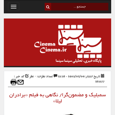
Toggle
avigation
تاریخ انتشار:1402/01/06 - 12:28
تعداد نظرات: ۰ نظر
کد خبر :
185577
سمبلیک و مضمون‌گرا/ نگاهی به فیلم «برادران
لیلا»