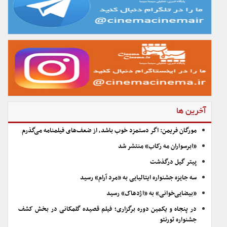
آخرین ها
مورگان فریمن: اگر دستمزد خوب باشد، از ضعف‌های فیلمنامه می‌گذرم
«ابرسواران مه رکاب» منتشر شد
پیتر گیل درگذشت
سه جایزه جشنواره ایتالیایی به «مرد آرام» رسید
«بیضایی‌خوانی» به «اژدهاک» رسید
در پنجاه و یکمین دوره برگزاری؛ فیلم قصیده گلمکانی در بخش کشف
جشنواره تورنتو