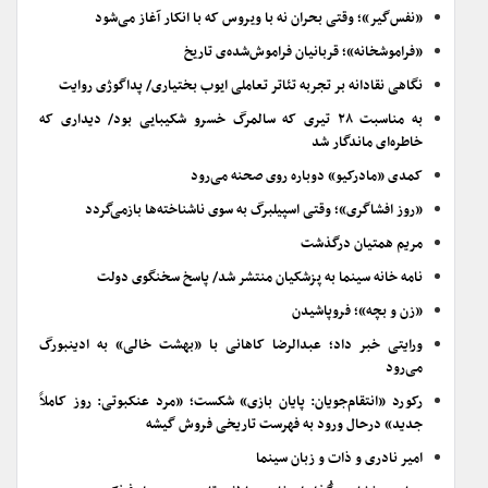
«نفس‌گیر»؛ وقتی بحران نه با ویروس که با انکار آغاز می‌شود
«فراموشخانه»؛ قربانیان فراموش‌شده‌ی تاریخ
نگاهی نقادانه بر تجربه تئاتر تعاملی ایوب بختیاری/ پداگوژی روایت
به مناسبت ۲۸ تیری که سالمرگ خسرو شکیبایی بود/ دیداری که
خاطره‌ای ماندگار شد
کمدی «مادرکیو» دوباره روی صحنه می‌رود
«روز افشاگری»؛ وقتی اسپیلبرگ به سوی ناشناخته‌ها بازمی‌گردد
مریم همتیان درگذشت
نامه خانه سینما به پزشکیان منتشر شد/ پاسخ سخنگوی دولت
«زن و بچه»؛ فروپاشیدن
ورایتی خبر داد؛ عبدالرضا کاهانی با «بهشت خالی» به ادینبورگ
می‌رود
رکورد «انتقام‌جویان: پایان بازی» شکست؛ «مرد عنکبوتی: روز کاملاً
جدید» درحال ورود به فهرست تاریخی فروش گیشه
امیر نادری و ذات و زبان سینما