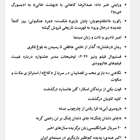
ورایتی خبر داد؛ عبدالرضا کاهانی با «بهشت خالی» به ادینبورگ
می‌رود
رکورد «انتقام‌جویان: پایان بازی» شکست؛ «مرد عنکبوتی: روز کاملاً
جدید» درحال ورود به فهرست تاریخی فروش گیشه
امیر نادری و ذات و زبان سینما
رمان «رخشان»؛ گُذار از خامیِ عاطفی تا رسیدن به بلوغ فکری
فستیوال فیلم ونیز ۲۰۲۶؛ توضیحات مدیر جشنواره درباره غیبت
فیلم‌های هالیوودی
نگاهی به بازی محسن قصابیان در سریال «کلاغ»/ استراتژی مکث و
سکوت
فوت یکی از برندگان اسکار؛ گلن هانسارد درگذشت
کاوه کاویان درگذشت
«روسری آبی»؛ فرا رفتن از چارچوب بسته
«جای دندان پلنگ»؛ جای دندان پلنگ بر تن زخمی گربه
۲۰ سریال غیرانگلیسی‌زبان برگزیده سال‌های اخیر
اکبر عبدی؛ پدیده کم‌نظیر بازیگری در سینمای ایران