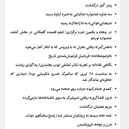
پیتر گیل درگذشت
سه جایزه جشنواره ایتالیایی به «مرد آرام» رسید
«بیضایی‌خوانی» به «اژدهاک» رسید
در پنجاه و یکمین دوره برگزاری؛ فیلم قصیده گلمکانی در بخش کشف
جشنواره تورنتو
«نفس‌گیر»؛ وقتی بحران نه با ویروس که با انکار آغاز می‌شود
«فراموشخانه»؛ قربانیان فراموش‌شده‌ی تاریخ
نگاهی نقادانه بر تجربه تئاتر تعاملی ایوب بختیاری/ پداگوژی روایت
به مناسبت ۲۸ تیری که سالمرگ خسرو شکیبایی بود/ دیداری که
خاطره‌ای ماندگار شد
کمدی «مادرکیو» دوباره روی صحنه می‌رود
«روز افشاگری»؛ وقتی اسپیلبرگ به سوی ناشناخته‌ها بازمی‌گردد
مریم همتیان درگذشت
نامه خانه سینما به پزشکیان منتشر شد/ پاسخ سخنگوی دولت
«زن و بچه»؛ فروپاشیدن