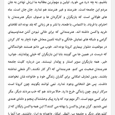
باشیم، به چه درد می خورد. اولین و مهم‌ترین مطالبه ما ارزش نهادن به جان
مردم این جامعه است. هنرمند و غیر هنرمند هم ندارد. جان جان است. ماه
های طولانی است که بازیگران و کارگردان ها و صنوف دیگر هنرمندان با
احترام، با فریاد، با التماس، با طعنه، با تشر و هر زبانی که بلد بوده اند تقاضای
خرید واکسن داشته اند. هنرمندانی که برای خالی نبودن آنتن صداوسیمای
گرامی و شبکه های نمایش خانگی و البته تامین معاش خود ناچار به کار کردن
در موقعیت دشوار بیماری کرونا بوده اند. خوب می دانم هستند خوانندگانی
که درست در همین جا می گویند بابا این بازیگران که خیلی پولدارند. جواب:
خیر. همه بازیگران سوپر استار و پولدار نیستند. من درباره کلیت جامعه
هنرمندان صحبت می کنم. هنرمندانی که اگر کار نکنند، اگر شغلی نداشته
باشند، بدون تعارف امکانی برای گذران زندگی خود و خانواده شان نخواهند
داشت. پس حق انتخابی وجود ندارد. نمی توانند بگویند چون کرونا است
سرکار نروم. چون زندگی خرج دارد. حالا مردند هم که خب مردند دیگر. مگر
برای کسی مهم است. اگر مهم بود که وارد پیک وحشتناک پنجم و دلتای هندی
نمی شدیم. گران بودن واکسن را بهانه می کنند؟! این همه واکسن رایگان که از
کشورهای دیگر و جامعه بین المللی امکان «اهدا» به ایران داشتند. چرا آنها را