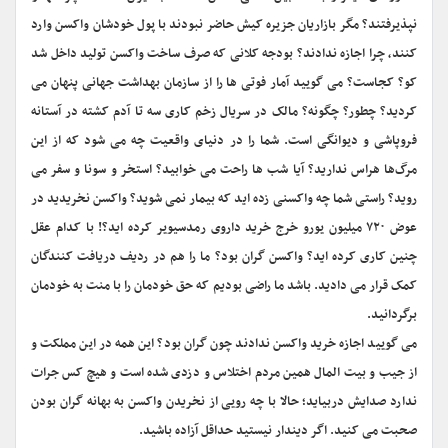
نپذیرفتند؟ مگر بازاریان جزیره کیش حاضر نبودند با پول خودشان واکسن وارد
کنند، چرا اجازه ندادند؟ بودجه کلانی که صرف ساخت واکسن تولید داخل شد
کو؟ کجاست؟ می گویید آمار فوتی ها را از سازمان بهداشت جهانی پنهان می
کردید؟ چطور؟ چگونه؟ مالک در سریال زخم کاری سه تا آدم کشته در آستانه
فروپاشی و دیوانگی است. شما را در دنیای واقعیت چه می شود که از این
مرگ‌ها هراس ندارید؟ آیا شب ها راحت می خوابید؟ استخر و سونا و سفر می
روید؟ راستی شما چه واکسنی زده اید که بیمار نمی شوید؟ واکسن نخریدید در
عوض ۷۲۰ میلیون یورو خرج خرید داروی رمدسیویر کرده اید؟! با کدام عقل
چنین کاری کرده اید؟ واکسن گران بود؟ ما را هم در ردیف دریافت کنندگان
کمک قرار می دادید. باشد ما راضی بودیم که حق خودمان را با منت به خودمان
برگردانید.
می گویید اجازه خرید واکسن ندادند چون گران بود؟ این همه در این مملکت و
از جیب و بیت المال همین مردم اختلاس و دزدی شده است و هیچ کس جرات
ندارد صدایش دربیاید؛ حالا با چه رویی از نخریدن واکسن به بهانه گران بودن
صحبت می کنید. اگر دیندار نیستید حداقل آزاده باشید.