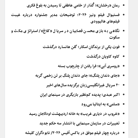
رمان «رخشان»؛ گُذار از خامیِ عاطفی تا رسیدن به بلوغ فکری
فستیوال فیلم ونیز ۲۰۲۶؛ توضیحات مدیر جشنواره درباره غیبت
فیلم‌های هالیوودی
نگاهی به بازی محسن قصابیان در سریال «کلاغ»/ استراتژی مکث و
سکوت
فوت یکی از برندگان اسکار؛ گلن هانسارد درگذشت
کاوه کاویان درگذشت
«روسری آبی»؛ فرا رفتن از چارچوب بسته
«جای دندان پلنگ»؛ جای دندان پلنگ بر تن زخمی گربه
۲۰ سریال غیرانگلیسی‌زبان برگزیده سال‌های اخیر
اکبر عبدی؛ پدیده کم‌نظیر بازیگری در سینمای ایران
«سامی» به ایتالیا می‌رود
«غروب در دیاری غریب» به خانه اردیبهشت اودلاجان رسید
تغییرات در سازمان سینمایی با انتشار سه حکم جدید
درباره چهار فیلم موفق در باکس آفیس ۲۰۲۶/ نابودگران کلیشه