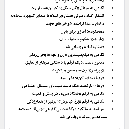
«استخر»؛ خواستن یا نخواستن؟
نگاهی به سریال «گل سنگ»؛ آخرین شب آرامش
انتشار کتاب صوتی «ستاره‌ی لیلا» با صدای گلچهره سجادیه
«کفایت مذاکرات»؛ شوخی‌های نخ‌نما
«محکوم»؛ آغازی برای پایان
«غریزه»؛ شکوهِ سینمای ناب
«ستاره لیلا» رونمایی شد
نگاهی به فیلم‌سینمایی «زن و بچه»؛ بحران‌زدگی
«ناتور دشت»؛ یک فیلم با داستانی سرشار از تعلیق
«پیرپسر»؛ یک حماسه‌ی مبتکرانه
«زیبا صدایم کن»؛ بذرِ امید
«رها»؛ بازگشت شکوهمند سینمای مستقل اجتماعی
نگاهی به فیلم «هفتاد سی»/ در بستر واقعیت
نگاهی به فیلم «باغ کیانوش»؛ پرهیز از شعارزدگی
در آستانه سالگرد درگذشت بی‌تا فرهی؛ «بی‌تا؛ درخت‌ها
ایستاده می‌میرند» رونمایی شد