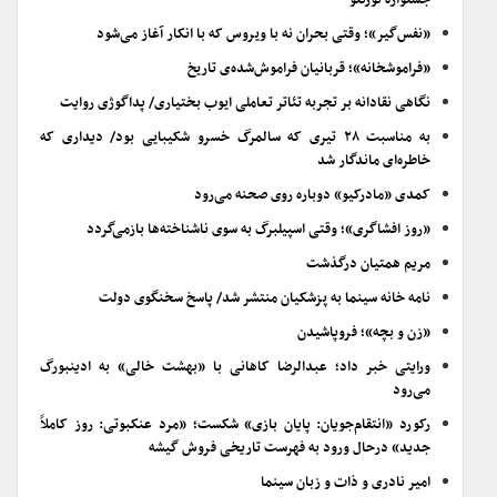
جشنواره تورنتو
«نفس‌گیر»؛ وقتی بحران نه با ویروس که با انکار آغاز می‌شود
«فراموشخانه»؛ قربانیان فراموش‌شده‌ی تاریخ
نگاهی نقادانه بر تجربه تئاتر تعاملی ایوب بختیاری/ پداگوژی روایت
به مناسبت ۲۸ تیری که سالمرگ خسرو شکیبایی بود/ دیداری که
خاطره‌ای ماندگار شد
کمدی «مادرکیو» دوباره روی صحنه می‌رود
«روز افشاگری»؛ وقتی اسپیلبرگ به سوی ناشناخته‌ها بازمی‌گردد
مریم همتیان درگذشت
نامه خانه سینما به پزشکیان منتشر شد/ پاسخ سخنگوی دولت
«زن و بچه»؛ فروپاشیدن
ورایتی خبر داد؛ عبدالرضا کاهانی با «بهشت خالی» به ادینبورگ
می‌رود
رکورد «انتقام‌جویان: پایان بازی» شکست؛ «مرد عنکبوتی: روز کاملاً
جدید» درحال ورود به فهرست تاریخی فروش گیشه
امیر نادری و ذات و زبان سینما