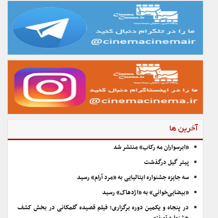
آخرین ها
«ابرسواران مه رکاب» منتشر شد
پیتر گیل درگذشت
سه جایزه جشنواره ایتالیایی به «مرد آرام» رسید
«بیضایی‌خوانی» به «اژدهاک» رسید
در پنجاه و یکمین دوره برگزاری؛ فیلم قصیده گلمکانی در بخش کشف