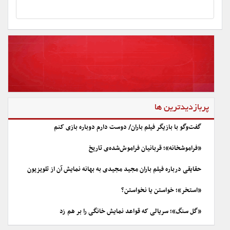
پربازدیدترین ها
گفت‌وگو با بازیگر فیلم باران/ دوست دارم دوباره بازی کنم
«فراموشخانه»؛ قربانیان فراموش‌شده‌ی تاریخ
حقایقی درباره فیلم باران مجید مجیدی به بهانه نمایش آن از تلویزیون
«استخر»؛ خواستن یا نخواستن؟
«گل سنگ»؛ سریالی که قواعد نمایش خانگی را بر هم زد