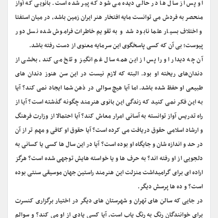
او پس از سال ها در حالی دیده می شود که پیر شده است. بانویی که آواز
منحصر به فردش می توانست مایه افتخار هنر ایران زمین باشد، در میان استفتا
و اختلاف بسیار علما نابود شد و به تقویم خاطرات فراموش شده نسل دور
پیوست؛ بی آن که کسی پاسخگوی این سرمایه معنوی از دست رفته باشد.
آن چه دیدار او را پس از این همه سال غم انگیز و تلخ می کند، بخشی از
دندان‌های ریخته او بود. البته که لازم نیست در این سن هنوز دندان های
طبیعی او حفظ شده باشد. اما آیا هیچ سوالی در ذهن شما ایجاد نمی کند؟ آیا
به این فکر نمی کنید که زندگی این بانوی هنرمند چگونه گذشته است؟ آیا از
راه تدریس آواز توانسته به آسانی امرار معاش کند؟ آیا احتمالا از وزارت فرهنگ
و ارشاد اسلامی حقوق دریافت می کرده است؟ آیا حقوق او کافی و مهم تر از آن
در حد و اندازه شان و جایگاه او بوده است؟ آیا در این سال ها کسی یا کسانی به
دلجویی از او رفته اند؟ به حرف ها و یا خواسته هایش توجهی شده است؟ هرگز
اراده ای برای گرامیداشت منزلت این هنرمند راستین جهان موسیقی سنتی بوده
است؟ و ده ها پرسش دیگر.
در جایی که سالن های تهران و شهرستان های دیگر در اختیار برگزاری کنسرت
برای خوانندگان رنگ به رنگ پاپ است، آیا کسی یادی از او می کند؟ و سوالم