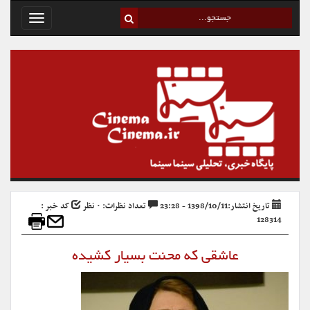
Toggle
avigation
تاریخ انتشار:1398/10/11 - 23:28
تعداد نظرات: ۰ نظر
کد خبر :
128314
عاشقی که محنت بسیار کشیده