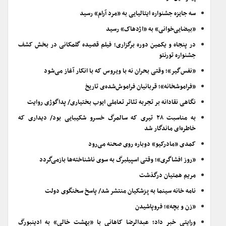
سه جایزه جشنواره ایتالیایی به «مرد آرام» رسید
«بیضایی‌خوانی» به «اژدهاک» رسید
در پنجاه و یکمین دوره برگزاری؛ فیلم قصیده گلمکانی در بخش کشف
جشنواره تورنتو
«نفس‌گیر»؛ وقتی بحران نه با ویروس که با انکار آغاز می‌شود
«فراموشخانه»؛ قربانیان فراموش‌شده‌ی تاریخ
نگاهی نقادانه بر تجربه تئاتر تعاملی ایوب بختیاری/ پداگوژی روایت
به مناسبت ۲۸ تیری که سالمرگ خسرو شکیبایی بود/ دیداری که
خاطره‌ای ماندگار شد
کمدی «مادرکیو» دوباره روی صحنه می‌رود
«روز افشاگری»؛ وقتی اسپیلبرگ به سوی ناشناخته‌ها بازمی‌گردد
مریم همتیان درگذشت
نامه خانه سینما به پزشکیان منتشر شد/ پاسخ سخنگوی دولت
«زن و بچه»؛ فروپاشیدن
ورایتی خبر داد؛ عبدالرضا کاهانی با «بهشت خالی» به ادینبورگ