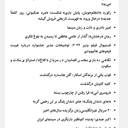
می‌رود
رکورد «انتقام‌جویان: پایان بازی» شکست؛ «مرد عنکبوتی: روز کاملاً
جدید» درحال ورود به فهرست تاریخی فروش گیشه
امیر نادری و ذات و زبان سینما
رمان «رخشان»؛ گُذار از خامیِ عاطفی تا رسیدن به بلوغ فکری
فستیوال فیلم ونیز ۲۰۲۶؛ توضیحات مدیر جشنواره درباره غیبت
فیلم‌های هالیوودی
نگاهی به بازی محسن قصابیان در سریال «کلاغ»/ استراتژی مکث و
سکوت
فوت یکی از برندگان اسکار؛ گلن هانسارد درگذشت
کاوه کاویان درگذشت
«روسری آبی»؛ فرا رفتن از چارچوب بسته
«جای دندان پلنگ»؛ جای دندان پلنگ بر تن زخمی گربه
۲۰ سریال غیرانگلیسی‌زبان برگزیده سال‌های اخیر
اکبر عبدی؛ پدیده کم‌نظیر بازیگری در سینمای ایران