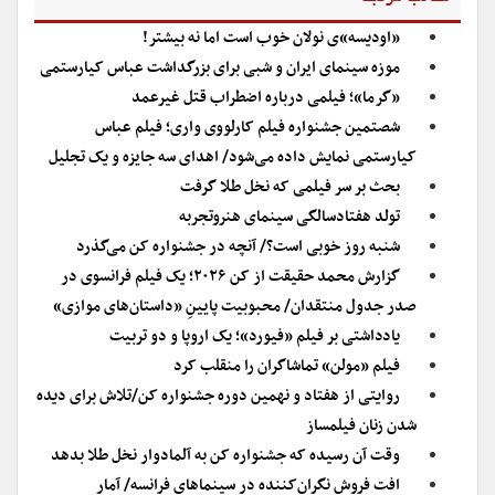
«اودیسه»ی نولان خوب است اما‌ نه بیشتر!
موزه سینمای ایران و شبی برای بزرگداشت عباس کیارستمی
«گرما»؛ فیلمی درباره اضطراب قتل غیرعمد
شصتمین جشنواره فیلم کارلووی واری؛ فیلم عباس
کیارستمی نمایش داده می‌شود/ اهدای سه جایزه و یک تجلیل
بحث بر سر فیلمی که نخل طلا گرفت
تولد هفتادسالگی سینمای هنروتجربه
شنبه روز خوبی است؟/ آنچه در جشنواره کن می‌گذرد
گزارش محمد حقیقت از کن ۲۰۲۶؛ یک فیلم فرانسوی در
صدر جدول منتقدان/ محبوبیت پایینِ «داستان‌های موازی»
یادداشتی بر فیلم «فیورد»؛ یک اروپا و دو تربیت
فیلم «مولن» تماشاگران را منقلب کرد
روایتی از هفتاد و نهمین دوره جشنواره کن/تلاش برای دیده
شدن زنان فیلمساز
وقت آن رسیده که جشنواره کن به آلمادوار نخل طلا بدهد
افت فروش نگران‌کننده در سینماهای فرانسه/ آمار