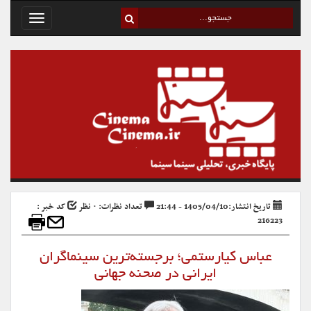
Toggle
avigation
تاریخ انتشار:1405/04/10 - 21:44
تعداد نظرات: ۰ نظر
کد خبر :
216223
عباس کیارستمی؛ برجسته‌ترین سینماگران
ایرانی در صحنه جهانی