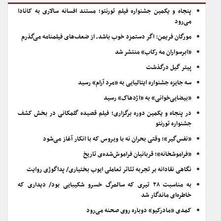
پنجاه و یکمین جشنواره فیلم تورنتو؛ مستند افسانه سالاری به کانادا
می‌رود
مورگان فریمن: اگر دستمزد خوب باشد، از ضعف‌های فیلمنامه می‌گذرم
«ابرسواران مه رکاب» منتشر شد
پیتر گیل درگذشت
سه جایزه جشنواره ایتالیایی به «مرد آرام» رسید
«بیضایی‌خوانی» به «اژدهاک» رسید
در پنجاه و یکمین دوره برگزاری؛ فیلم قصیده گلمکانی در بخش کشف
جشنواره تورنتو
«نفس‌گیر»؛ وقتی بحران نه با ویروس که با انکار آغاز می‌شود
«فراموشخانه»؛ قربانیان فراموش‌شده‌ی تاریخ
نگاهی نقادانه بر تجربه تئاتر تعاملی ایوب بختیاری/ پداگوژی روایت
به مناسبت ۲۸ تیری که سالمرگ خسرو شکیبایی بود/ دیداری که
خاطره‌ای ماندگار شد
کمدی «مادرکیو» دوباره روی صحنه می‌رود