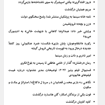
«روز افشاگری»؛ وقتی اسپیلبرگ به سوی ناشناخته‌ها بازمی‌گردد
مریم همتیان درگذشت
نامه خانه سینما به پزشکیان منتشر شد/ پاسخ سخنگوی دولت
«زن و بچه»؛ فروپاشیدن
ورایتی خبر داد؛ عبدالرضا کاهانی با «بهشت خالی» به ادینبورگ
می‌رود
رکورد «انتقام‌جویان: پایان بازی» شکست؛ «مرد عنکبوتی: روز کاملاً
جدید» درحال ورود به فهرست تاریخی فروش گیشه
امیر نادری و ذات و زبان سینما
رمان «رخشان»؛ گُذار از خامیِ عاطفی تا رسیدن به بلوغ فکری
فستیوال فیلم ونیز ۲۰۲۶؛ توضیحات مدیر جشنواره درباره غیبت
فیلم‌های هالیوودی
نگاهی به بازی محسن قصابیان در سریال «کلاغ»/ استراتژی مکث و
سکوت
فوت یکی از برندگان اسکار؛ گلن هانسارد درگذشت
کاوه کاویان درگذشت