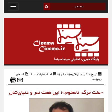
Toggle
avigation
تاریخ انتشار:1403/11/09 - 14:38
تعداد نظرات: ۰ نظر
کد خبر :
204953
«علت مرگ: نامعلوم»؛ این هفت نفر و دنیای‌شان