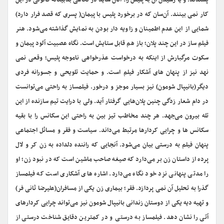
پسندند. و یا رسیدن آن به پلیس را. آنان شاید در نگاهی بدبینانه قانونی در این
کار نمی بینند. آن‌سان که در برخورد پلیس با پیمان( پسری که قصد فرار دارد)
شمایی از این عدم اطمینان و زاویه دار بودن به نمایش گذاشته می‌شود. هنر
فیلم ساز در این چند پلان؛ باز هم قابل ستایش است. نگاه عصبیت آلود پیمان و
سکوت مرگبارش از اینکه به درخواست عذرخواهی ناموجه پلیس؛ وقعی نمی
نهد نیز از پنهان های آشکار فیلم است. و حمایت تلویحی و جسورانه فردی
دیگر(بانیپال شومون) نیز بسیار موجز و درخور. فیلمساز به راحتی می‌توانست
در دام شعار زدگی چنین پلان‌هایی گرفتار آید. ولی با درایت تیم سازنده از این
تله بیرون می‌جهد. هر چند مخاطب تیز بین به راحتی این سکانس را با بقیه
سکانس ها و چرایی کردارها مرتبط می‌داند. سیاست و فقر و مسائل اجتماعی
پنهان فیلم به درستی بیان می‌شود. آنجایی که راننده دلداده به زن کر و لال
پرده از داستان زن بر می‌دارد که صیغه صاحب ماشین است که در نبود زن؛ او
را مدتی پنهانی نزد خود نگاه می‌دارد. اشاره های آشکاری است که فیلمساز
گذرا به تحلیل آن نمی پردازد. فقر؛ بیماری زن یکی از مسافران(علیرضا ثانی فر)
و تهیه دیه یکی از دوستان زندانی بانیپال شومون نیز می‌تواند چرایی کردارهای
آتی را نشان دهد. فیلمساز به درستی و در کمترین دقایق شناخت درستی از