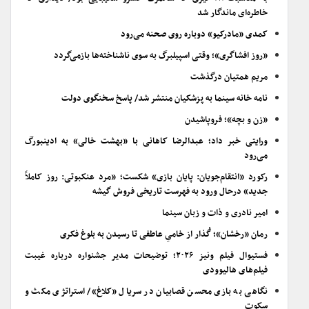
خاطره‌ای ماندگار شد
کمدی «مادرکیو» دوباره روی صحنه می‌رود
«روز افشاگری»؛ وقتی اسپیلبرگ به سوی ناشناخته‌ها بازمی‌گردد
مریم همتیان درگذشت
نامه خانه سینما به پزشکیان منتشر شد/ پاسخ سخنگوی دولت
«زن و بچه»؛ فروپاشیدن
ورایتی خبر داد؛ عبدالرضا کاهانی با «بهشت خالی» به ادینبورگ
می‌رود
رکورد «انتقام‌جویان: پایان بازی» شکست؛ «مرد عنکبوتی: روز کاملاً
جدید» درحال ورود به فهرست تاریخی فروش گیشه
امیر نادری و ذات و زبان سینما
رمان «رخشان»؛ گُذار از خامیِ عاطفی تا رسیدن به بلوغ فکری
فستیوال فیلم ونیز ۲۰۲۶؛ توضیحات مدیر جشنواره درباره غیبت
فیلم‌های هالیوودی
نگاهی به بازی محسن قصابیان در سریال «کلاغ»/ استراتژی مکث و
سکوت