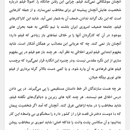
آنچنان موشکافی نمی‌کند فیلم، چرایی این رفتن جانکاه را. اصولا فیلم درباره
شخصیت هایش آنچنان پیشینه ای برای مخاطب نمی‌سازد. و از جمله کارهایی
است که این بک گراند ندادن، ضعف آن به شمار نمی آید. شاید این کاراکترهای
فیلم، جامعه ضعیف امروزی ایران باشند با نیم نگاهی به همه بحران های
موجود در آن که کارگردان آنها را بر خلاف نماهای باز زیادی که فیلم دارد؛
آنچنان باز نمی کند. چه که عریانی این مصائب بر همگان آشکار است. شاید
مفهوم ابتدایی فیلم امری اخلاقی به نظر آید. هر چند باز هم فیلم در پی مفهوم
سازی از این نگره مقدس نیست. ودر چنبره این انگاره قرار نمی‌گیرد که برچسب
فیلم های فرهادی به آن وارد شود. و یا کمی دست بالاتر گرته برداری از فیلم
های نوری بیلگه جیلان.
هر چه هست سازندگان اثر خط داستان مستقیمی را پی می‌گیرند. در پی دادن
درس اخلاق هم نیستند. هر چند لایه های زیرین و دیالوگ‌های نگفته فیلم،
شاید مخاطب را در مابه ازاهایی غرق کند. آنچنان که آمد اگر شخصیت پیمان
که با دوست دخترش قصد فرار از کشور دارد را سخنگوی بی واسطه این کار
بدانیم؛ و آن سکانس پشت وانت را شاکله اصلی؛ شاید اموری بر مخاطب روشن