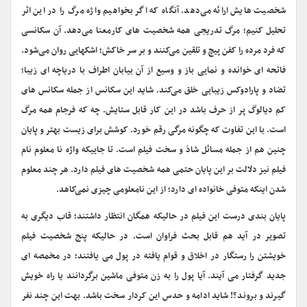
شخصیت هایش ارائه می‌دهد. آنگاه که اگر بخواهیم واژه مرگ را در این اثر
تحلیل کنیم؛ مرگ تدریجی همه شخصیت های کارمعنا می‌دهد. آن سکانسی
که فرد مرده را کفن پیچ و تلقین می‌کنند و بر سر خاکش؛ اشکهایی روان می‌شود.
فاتحه ای خوانده و نمایی باز و وسیع از آن بیابان اطراف با دریاچه ای زیبا؛
تضاد و پارادوکس زیبایی خلق می‌کند. شاید این سکانس از جمله سکانس های
کم دیالوگ پر از حرف باشد در این کار قابل ستایش. چه که فرجام همه مرگ
است. با این تفاوت که چگونه مرگی رقم خورد. کوشش برای زیست بهتر و پایان
چنین هم از جمله مسائل شاذ و سخت فیلم است. تا جاییکه واژه نا معلوم نام
فیلم نیز دلالت بر این پایان حتمی همه شخصیت های فیلم دارد. هر چند معلوم
شدن اینکه متوفی خانواده ای دارد؛ از این نامعلومی چیزی نمی‌کاهد.
پایان بندی درست این فیلم در حالیکه همگان انتظار داشتند؛ قاب دیگری به
تصویر در آید هم قابل بحث فراوان است. در حالیکه پنج شخصیت فیلم
خویشتن را رستگار در اخلاق و قوام یافته در پول می یافتند؛ در مخمصه ای
جدید گرفتار می آیند. آیا پول را به زن متوفی ماشین برگردانند یا راه خویش
گیرند و بروند؟! شاید ادامه و حدس این کردار سخت باشد. بهت این چند نفر