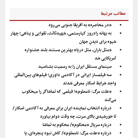
مطالب مرتبط
«در محاصره» به آفریقا جنوبی می‌رود
به بهانه زادروز کیارستمی، شهیدثالث، تقوایی و پناهی؛ چهار
شیوه برای دیدنِ جهان
«مثل باران، مثل دریا» بهترین مستند بلند جشنواره
آمریکایی شد
سینمای مستقل ایران را به رسمیت بشناسید
سه فیلمساز ایرانی در آکادمی داوری؛ فیلم‌های بین‌المللی
واجد شرایط اسکار معرفی شدند
«علت مرگ: نامعلوم»؛ فیلمی که تماشاگر را میخکوب
می‌کند
درباره انتخاب نماینده ایران برای معرفی به آکادمی اسکار/
تا خورشیدی بالای سرت، چه وقت دوام بیاورد
درباره سریال «محکوم»/ محکوم به تماشا
درباره «علت مرگ: نامعلوم»/ کاش نبود پنجره‌ای، یا