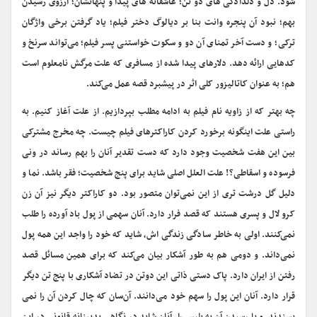
شود. دل و دلدادگی های دو تن؛ عاشقانه های پیدا و پنهانشان؛ آرزوی رسیدن
بهم؛ نبود آن پنجره وانت بنا بر دیالوگ دختر فیلم؛ یاد گرفتن برخی واژگان
ترکی؛ و دست آخر تمنای آن دو و سکوت خواستنی پسر فیلم؛ می‌تواند سرنخ و
کدهایی ارائه دهد. دلارهای پیدا شده از مسافری که علت مرگش نامعلوم است
هم؛ به عنوان کاتالیزور کلی اثر در پیشبرد قصه عمل می‌کند.
چه بهتر که از زاویه نام فیلم به ادامه مطلب بپردازیم. از علت آغاز کنیم. به
راستی علت اینگونه برخورد کردن کاراکترهای فیلم چیست. چه مخرج مشترکی
بین این هفت شخصیت وجود دارد که دست تقدیر آنان را بهم رساند در ونی
فرسوده و اسقاطی؟! علت العلل اصلی شاید برای پنج شخصیت؛ فقر باشد. نما و
دلیل گل درشت تری از این نمی‌توان متصور بود. دو کاراکتر دیگر نیز آن زن
کرو لال و پسری هستند که قصد فرار دارد. آنان سهمی از پول باد آورده را طلب
نمی‌کنند. اولی به خاطر سادگی زندگی اش، شاید که خود را واجد این همه پول
نمی‌داند. و دومی هم به طور آشکار بیان می‌کند که برای همین مسائل قصد
رفتن از ایران دارد. پاک دستی ذاتی این دوتن در تضاد آشکاری با پنج تن دیگر
قرار دارد. آنان این پول را سهم خود می‌دانند. آن‌سان که چال کردن آن را نمی