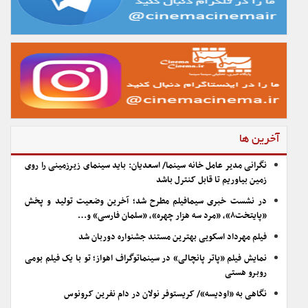
آخرین ها
نگرانی مدیر عامل خانه سینما/ اسعدیان: باید سینمای زیرزمینی را روی
زمین بیاوریم تا قابل کنترل باشد
در نشست خبری سیمافیلم مطرح شد؛ آخرین وضعیت تولید و پخش
«پایتخت۸»، «مرد سه هزار چهره»، «سلمان فارسی» و…
فیلم مهرداد اسکویی بهترین مستند جشنواره دوربان شد
نمایش فیلم «پاتر پانچالی» در سینماتوگراف اهواز؛ تو با یک فیلم بومی
روبرو هستی
نگاهی به «اودیسه»/ کریستوفر نولان در دام نفرین کرونوس