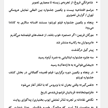
شاعرانگیِ فروغ؛ از تجربه‌ی زیسته تا معماری تصویر
مراسم افتتاحیه بیست و یکمین جشنواره بین المللی نمایش عروسکی
تهران / گزارش تصویری
پنجاه و یکمین جشنواره فیلم تورنتو؛ مستند افسانه سالاری به کانادا
می‌رود
مورگان فریمن: اگر دستمزد خوب باشد، از ضعف‌های فیلمنامه می‌گذرم
«ابرسواران مه رکاب» منتشر شد
پیتر گیل درگذشت
سه جایزه جشنواره ایتالیایی به «مرد آرام» رسید
«بیضایی‌خوانی» به «اژدهاک» رسید
در پنجاه و یکمین دوره برگزاری؛ فیلم قصیده گلمکانی در بخش کشف
جشنواره تورنتو
«نفس‌گیر»؛ وقتی بحران نه با ویروس که با انکار آغاز می‌شود
«فراموشخانه»؛ قربانیان فراموش‌شده‌ی تاریخ
نگاهی نقادانه بر تجربه تئاتر تعاملی ایوب بختیاری/ پداگوژی روایت
به مناسبت ۲۸ تیری که سالمرگ خسرو شکیبایی بود/ دیداری که