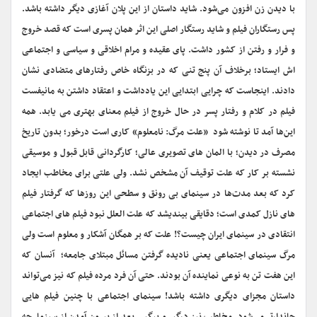
با دیدن زن افزون می‌شود. شاید داستان از این پلان آغازی دیگر داشته باشد.
پس رستگاران فیلم و شاید رستگار اصلی این اثر همان پسری است که قصد خروج
و فرار و رفتن از کشور داشت. پای عقیده و مرام اخلاقی و سیاسی و اجتماعی
اش ایستاد؛ برخلاف آن پنج تنی که در بزنگاه خاص رفتارهای متضادی نشان
دادند. اینجاست که چرایی ابتدایی این یادداشت و اعتقاد داشتن به مانیفست
فیلم در کلام و رفتار پسر در حال خروج از فیلم معنای بهتری می یابد. همه
این‌ها آمد تا نوشته شود «علت مرگ: نامعلوم» کاری است درخور؛ بدون تاریخ
مصرف در دیدن؛ با المان های تصویری عالی؛ کارگردانی قابل قبول و موسیقی
نشسته بر کار که علت توقیف آن مشخص نشد. ولی علتی برای مخاطب ایجاد
کرد که بعد مدت‌ها در سینمای بی رونق و سطحی این روزها که گرفتار فیلم
های نازل کمدی است؛ دقایقی بیندیشد که علت العلل نبود فیلم های اجتماعی
انتقادی در سینمای ایران چیست؟! علت که بر همگان آشکار و معلوم است ولی
مرگ سینمای اجتماعی یعنی نادیده گرفتن مسائل مبتلای جامعه؛ آنسان که
این هفت تن به نوعی نماینده آن بودند. حتی آن فرد مرده فیلم که نیز می‌تواند
داستان مجزای دیگری داشته باشد! سینمای اجتماعی با چنین فیلم هایی