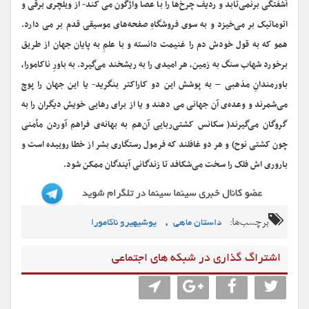
آشفتگی برنمی‌تابد و ردیف چرخ‌ها را با عصا واژگون می کند- از ویلچری برقی و
اتوماتیک بر می‌خیزد و به سوی فروشگاهِ صفحه‌های موسیقی قدم بر می دارد.
همو که به قول خودش دم را غنیمت دانسته و با علمِ به پایان جهان از طریق
برخورد شهاب سنگ به زمین، هر امیدی را به ریشخند می‌گیرد. به باورِ ناکامورا،
باورمندانِ مذهبی – به پوشش این دو کاراکتر بنگرید- یا این جهان را پوچ
می‌شمرند و وعده‌ی آن جهانی می دهند و یا از برای رهایی خویش دیگران را به
گروگان می‌گیرند( سکانس کشتی‌ربایی آن‌هم به بهانه‌ی فراهم آوردن مأمنی
چون کشتی نوح) و هر دو غافلند که فرمول رستگاری بشر از خطا روییده است و
باروری اش فلک را سخت می‌شکافد تا زندگانی آیندگان ممکن شود.
برچسب‌ها:
,
داستان ماهی
یوشیهیرو ناکامورا
اشتراگ گذاری در شبکه های اجتماعی