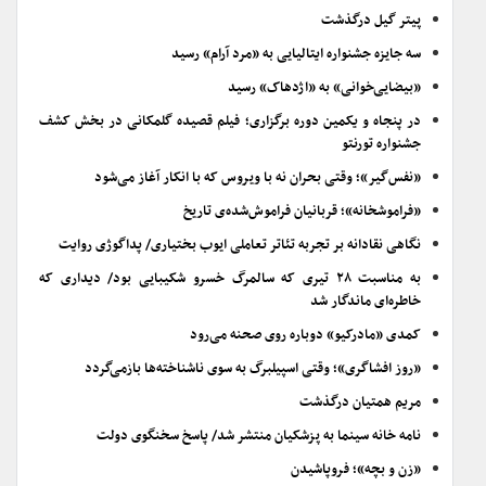
پیتر گیل درگذشت
سه جایزه جشنواره ایتالیایی به «مرد آرام» رسید
«بیضایی‌خوانی» به «اژدهاک» رسید
در پنجاه و یکمین دوره برگزاری؛ فیلم قصیده گلمکانی در بخش کشف
جشنواره تورنتو
«نفس‌گیر»؛ وقتی بحران نه با ویروس که با انکار آغاز می‌شود
«فراموشخانه»؛ قربانیان فراموش‌شده‌ی تاریخ
نگاهی نقادانه بر تجربه تئاتر تعاملی ایوب بختیاری/ پداگوژی روایت
به مناسبت ۲۸ تیری که سالمرگ خسرو شکیبایی بود/ دیداری که
خاطره‌ای ماندگار شد
کمدی «مادرکیو» دوباره روی صحنه می‌رود
«روز افشاگری»؛ وقتی اسپیلبرگ به سوی ناشناخته‌ها بازمی‌گردد
مریم همتیان درگذشت
نامه خانه سینما به پزشکیان منتشر شد/ پاسخ سخنگوی دولت
«زن و بچه»؛ فروپاشیدن