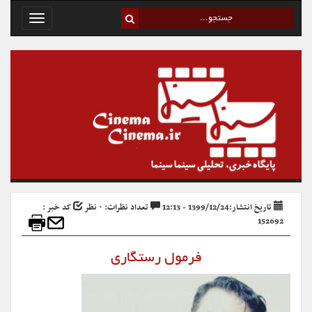
Toggle
avigation
تاریخ انتشار:1399/12/24 - 12:13
تعداد نظرات: ۰ نظر
کد خبر :
152692
فرمول رستگاری