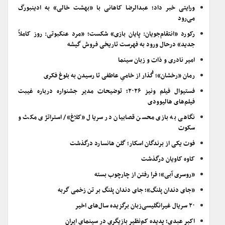
ورایتی خبر داد؛ عبدالرضا کاهانی با «بهشت خالی» به ادینبورگ
می‌رود
رکورد «انتقام‌جویان: پایان بازی» شکست؛ «مرد عنکبوتی: روز کاملاً
جدید» درحال ورود به فهرست تاریخی فروش گیشه
امیر نادری و ذات و زبان سینما
رمان «رخشان»؛ گُذار از خامیِ عاطفی تا رسیدن به بلوغ فکری
فستیوال فیلم ونیز ۲۰۲۶؛ توضیحات مدیر جشنواره درباره غیبت
فیلم‌های هالیوودی
نگاهی به بازی محسن قصابیان در سریال «کلاغ»/ استراتژی مکث و
سکوت
فوت یکی از برندگان اسکار؛ گلن هانسارد درگذشت
کاوه کاویان درگذشت
«روسری آبی»؛ فرا رفتن از چارچوب بسته
«جای دندان پلنگ»؛ جای دندان پلنگ بر تن زخمی گربه
۲۰ سریال غیرانگلیسی‌زبان برگزیده سال‌های اخیر
اکبر عبدی؛ پدیده کم‌نظیر بازیگری در سینمای ایران