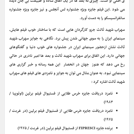
ی اصلی او است. چیزی‌که بعد ها در یک اتفاق ساده و طبیعت بی جان دیده
می شود .این فیلم جایزه ویژه جشنواره لس آنجلس و نیز جایزه ویژه جشنواره
سانفرانسیسکو را به دست آورد.
سهراب شهید ثالث جزو کارگردان هایی است که با ساختار خوب فیلم هایش،
سینمای ایران را به سوی جهانی شدن پیش برد. نگاهی به جوایز سهراب شهید
ثالث نشان ازحضور سینمای ایران در جشنواره های خوب دنیا و گفتگوهای
جهانی دارد. این اتفاق برای سهراب شهید ثالث و بعد ها امیر نادری در حالی
رخ می دهد که هنوز جهان در انحصار این همه رسانه و خبر گزاری های
سینمایی نبود. به عنوان مثال می توان به جوایز و نامزدی های فیلم های سهراب
شهید ثالث اشاره کرد :
نامزد دریافت جایزه خرس طلایی از فستیوال فیلم برلین (اوتوپیا /
۱۹۸۳)
نامزد دریافت جایزه خرس طلایی از فستیوال فیلم برلین (در غربت /
۱۹۷۵)
برنده جایزه FIPRESCI از فستیوال فیلم برلین (در غربت / ۱۹۷۵)