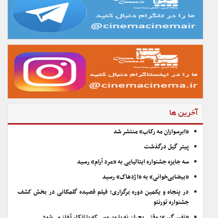
آخرین ها
«ابرسواران مه رکاب» منتشر شد
پیتر گیل درگذشت
سه جایزه جشنواره ایتالیایی به «مرد آرام» رسید
«بیضایی‌خوانی» به «اژدهاک» رسید
در پنجاه و یکمین دوره برگزاری؛ فیلم قصیده گلمکانی در بخش کشف
جشنواره تورنتو
«نفس‌گیر»؛ وقتی بحران نه با ویروس که با انکار آغاز می‌شود