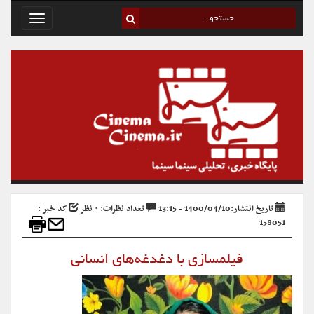
Toggle
avigation
تاریخ انتشار:1400/04/10 - 13:15
تعداد نظرات: ۰ نظر
کد خبر :
158051
فیلمسازی با دغدغه‌های انسانی