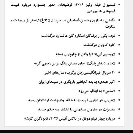
فستیوال فیلم ونیز ۲۰۲۶؛ توضیحات مدیر جشنواره درباره غیبت
فیلم‌های هالیوودی
نگاهی به بازی محسن قصابیان در سریال «کلاغ»/ استراتژی مکث و
سکوت
فوت یکی از برندگان اسکار؛ گلن هانسارد درگذشت
کاوه کاویان درگذشت
«روسری آبی»؛ فرا رفتن از چارچوب بسته
«جای دندان پلنگ»؛ جای دندان پلنگ بر تن زخمی گربه
۲۰ سریال غیرانگلیسی‌زبان برگزیده سال‌های اخیر
اکبر عبدی؛ پدیده کم‌نظیر بازیگری در سینمای ایران
«سامی» به ایتالیا می‌رود
«غروب در دیاری غریب» به خانه اردیبهشت اودلاجان رسید
تغییرات در سازمان سینمایی با انتشار سه حکم جدید
درباره چهار فیلم موفق در باکس آفیس ۲۰۲۶/ نابودگران کلیشه