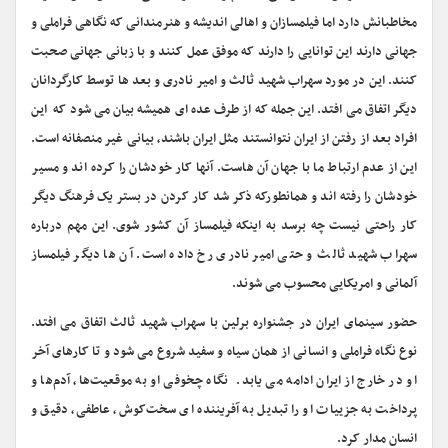
مخاطبانش دارد اما فیلمسازان و اهالی اندیشه و هنرمندانی که نگاهی فراملی و
جهانی دارند این توانایی را دارند که موفق عمل کنند و با زبانی جهانی صحبت
کنند. این در مورد سهراب شهید ثالث و امیر نادری و بعد ها توسط کارگردانان
دیگر اتفاق می افتد. این جمله که از طرف عده ای همیشه بیان می شود که این
افراد بعد از رفتن از ایران نتوانستند مثل ایران باشند، بیانی غیر منصفانه است.
این از عدم ارتباط ما با جهان آن هاست. آنها کار خودشان را کرده اند و مسیر
خودشان را رفته اند و همانطورکه ذکر شد کار کردن در بستر یک فرهنگ دیگر
کار راحتی نیست چه برسد به اینکه فیلمساز آن کشور شوی. این مهم درباره
سهراب شهید ثالث و حتی امیر نادری رخ داده است. آن ها دیگر فیلمساز
آلمانی و امریکایی محسوب می شوند.
حضور سینمای ایران در جشنواره برلین با سهراب شهید ثالث اتفاق می افتد.
نوع نگاه فراملی و انسانی از همان سیاه و سفید شروع می شود و تا کارهای آخر
او در خارج از ایران ادامه می یابد. نگاه چخوفی او به موقعیت‌‌ها، آدم‌ها و
پرداخت به جزییات او را تبدیل به آفریننده ای سخت‌کوش، عاطفی، دقیق و
انسان مدار کرد.