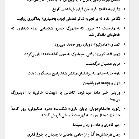
«فراموشخانه»؛ قربانیان فراموش‌شده‌ی تاریخ
نگاهی نقادانه بر تجربه تئاتر تعاملی ایوب بختیاری/ پداگوژی روایت
به مناسبت ۲۸ تیری که سالمرگ خسرو شکیبایی بود/ دیداری که
خاطره‌ای ماندگار شد
کمدی «مادرکیو» دوباره روی صحنه می‌رود
«روز افشاگری»؛ وقتی اسپیلبرگ به سوی ناشناخته‌ها بازمی‌گردد
مریم همتیان درگذشت
نامه خانه سینما به پزشکیان منتشر شد/ پاسخ سخنگوی دولت
«زن و بچه»؛ فروپاشیدن
ورایتی خبر داد؛ عبدالرضا کاهانی با «بهشت خالی» به ادینبورگ
می‌رود
رکورد «انتقام‌جویان: پایان بازی» شکست؛ «مرد عنکبوتی: روز کاملاً
جدید» درحال ورود به فهرست تاریخی فروش گیشه
امیر نادری و ذات و زبان سینما
رمان «رخشان»؛ گُذار از خامیِ عاطفی تا رسیدن به بلوغ فکری