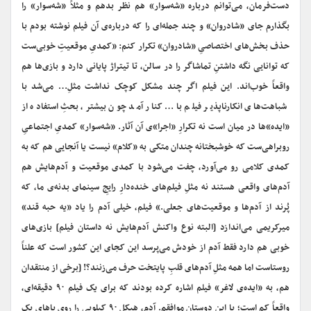
دست‌فرمان، می‌توانم درباره «شه‌سوار» هم نظر بدهم و مثلاً «شه‌سوار» را
بگذارم جای «شادروان» و چند جمله‌ای را که درباره‌ی آن فیلم نوشته بودم با
حذف بخش‌های اختصاصیِ «شادروان» تکرار کنم: «کمدیِ موقعیتِ خوبی‌ست
که توانایی نگه داشتنِ تماشاگر را در سالن، تا تیتراژ پایانی دارد و بازی‌ها هم
واقعاً خوب‌اند. این فیلم اگر چند مشکل کوچک نداشت مثلِ…
می‌شد با
شباهت‌های انکارناپذیر فیلم با… کنار آمد چون بیشتر، بحثِ استفاده از
«ایده»‌ها در میان است نه تکرارِ «اجرا»ی آن آثار. «شه‌سوار» کمدیِ اجتماعیِ
روبراهی‌ست که خوشبختانه چندان متکی به «کلام» نیست یا آنجایی هم که به
کمدی کلامی رو می‌آورد، چفت می‌شود با کمدی موقعیت و آدم‌هایش هم
آدم‌های واقعی هستند نه مثلِ فیلم‌های خنده‌دارِ رایجِ سینمای بدنه‌ی ما، که
پُرند از آدم‌ها و موقعیت‌های جعلی.» فیلم، خیلی آدم را یاد «یه حبه قند»
میرکریمی می‌اندازد [البته نوع واکنش آدم‌هایش نه داستان فیلم] بازی‌های
خوبی هم دارد فقط آدم از خودش می‌پرسد این کجای این کشور است که علناً
روستاست اما همه مثلِ آدم‌های قلبِ پایتخت حرف می‌زنند؟! [برخی از منتقدان
هم، به «ایده‌ی لاغر» فیلم اشاره کرده بودند که برای یک فیلم ۹۰ دقیقه‌ای،
واقعاً کم است؛ با این دوستان موافقم. آدم، هیکل ۹۰ کیلویی را روی پاهای یک