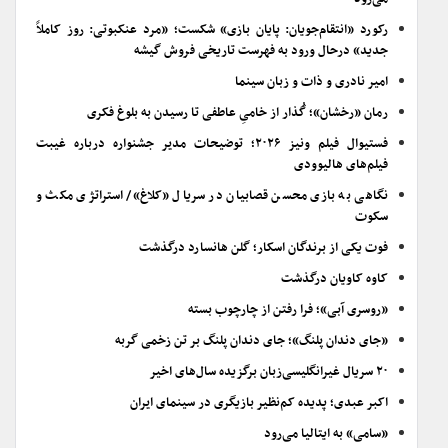
رکورد «انتقام‌جویان: پایان بازی» شکست؛ «مرد عنکبوتی: روز کاملاً
جدید» درحال ورود به فهرست تاریخی فروش گیشه
امیر نادری و ذات و زبان سینما
رمان «رخشان»؛ گُذار از خامیِ عاطفی تا رسیدن به بلوغ فکری
فستیوال فیلم ونیز ۲۰۲۶؛ توضیحات مدیر جشنواره درباره غیبت
فیلم‌های هالیوودی
نگاهی به بازی محسن قصابیان در سریال «کلاغ»/ استراتژی مکث و
سکوت
فوت یکی از برندگان اسکار؛ گلن هانسارد درگذشت
کاوه کاویان درگذشت
«روسری آبی»؛ فرا رفتن از چارچوب بسته
«جای دندان پلنگ»؛ جای دندان پلنگ بر تن زخمی گربه
۲۰ سریال غیرانگلیسی‌زبان برگزیده سال‌های اخیر
اکبر عبدی؛ پدیده کم‌نظیر بازیگری در سینمای ایران
«سامی» به ایتالیا می‌رود