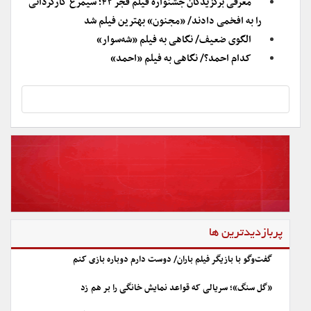
معرفی برگزیدگان جشنواره فیلم فجر ۴۲؛ سیمرغ کارگردانی
را به افخمی دادند/ «مجنون» بهترین فیلم شد
الگوی ضعیف/ نگاهی به فیلم «شه‌سوار»
کدام احمد؟/ نگاهی به فیلم «احمد»
پربازدیدترین ها
گفت‌وگو با بازیگر فیلم باران/ دوست دارم دوباره بازی کنم
«گل سنگ»؛ سریالی که قواعد نمایش خانگی را بر هم زد