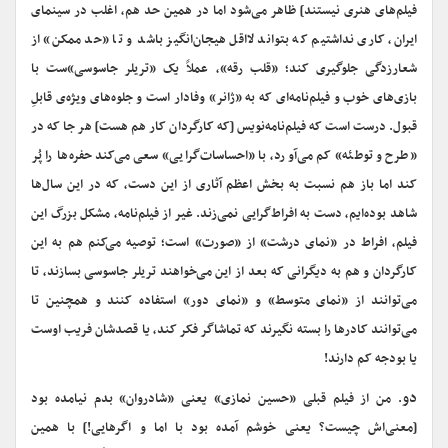
فیلم‌های هنری نیستند] ظاهر می‌شود اما در همین حد هم، اغلب در سینمای
ایران، کاری نداشتیم که بتواند لااقل هیجان‌انگیز باشد و تا «حد ممکن» از
شعارزدگی جلوگیری کند؛ «قلب رقه»، عملاً یک «تریلر جاسوسی»ست با
بازی‌های خوب و فیلم‌نامه‌ای که به «ژانر» وفادار است و جلوه‌های ویژه‌ی قابلِ
قبول. درست است که فیلم‌نامه‌نویس [که کارگردان کار هم هست] هر جا که در
«طرح و توطئه» کم می‌آورد، با «احساسات‌گرایی» سعی می‌کند حفره‌ها را پُر
کند اما باز هم نسبت به بخش اعظم آثاری از این دست، که در این سال‌ها
شاهد بوده‌ایم، دست به افراط‌گرایی نمی‌زند. غیر از فیلم‌نامه، مشکل بزرگ این
فیلم، افراط در «نمای درشت» از «صورت» است؛ توصیه می‌کنم هم به این
کارگردان و هم به دیگرانی که بعد از این می‌خواهند تریلر جاسوسی بسازند، تا
می‌توانند از «نمای متوسط» و «نمای دور» استفاده کنند و همچنین تا
می‌توانند کادرها را بسته نگیرند که تماشاگر فکر کند، یا قصدشان فریب اوست
یا بودجه کم دارند!
دو
. من از فیلم قبلی «حسین نمازی» یعنی «شادروان» بدم نیامده بود
[معنی‌اش چیست؟ یعنی خوشم آمده بود با اما و اگرهایی!] با همین