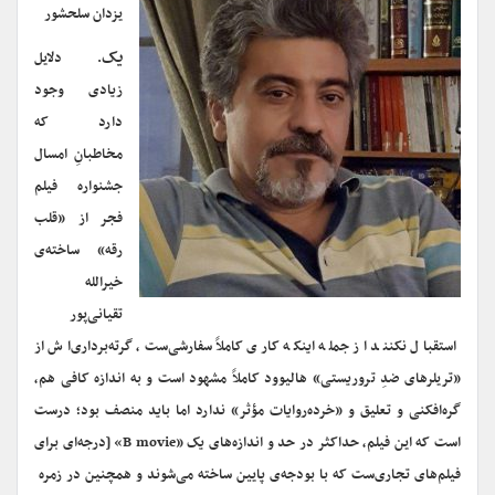
یزدان سلحشور
یک
. دلایل
زیادی وجود
دارد که
مخاطبانِ امسال
جشنواره فیلم
فجر از «قلب
رقه» ساخته‌ی
خیرالله
تقیانی‌پور
استقبال نکنند از جمله اینکه کاری کاملاً سفارشی‌ست، گرته‌برداری‌اش از
«تریلرهای ضدِ تروریستی» هالیوود کاملاً مشهود است و به اندازه کافی هم،
گره‌افکنی و تعلیق و «خرده‌روایات مؤثر» ندارد اما باید منصف بود؛ درست
است که این فیلم، حداکثر در حد و اندازه‌های یک «B movie» [درجه‌ای برای
فیلم‌های تجاری‌ست که با بودجه‌ی پایین ساخته می‌شوند و همچنین در زمره