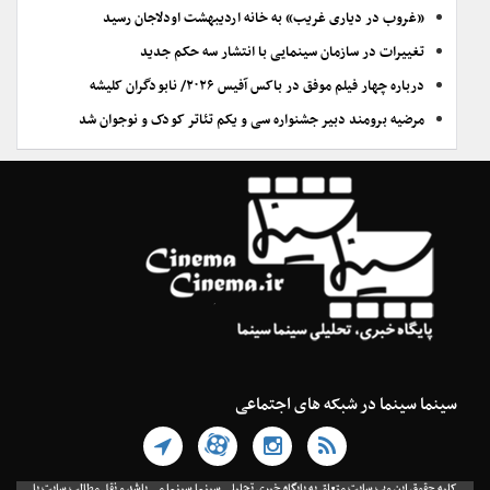
«غروب در دیاری غریب» به خانه اردیبهشت اودلاجان رسید
تغییرات در سازمان سینمایی با انتشار سه حکم جدید
درباره چهار فیلم موفق در باکس آفیس ۲۰۲۶/ نابودگران کلیشه
مرضیه برومند دبیر جشنواره سی و یکم تئاتر کودک و نوجوان شد
سینما سینما در شبکه های اجتماعی
کلیه حقوق این وب سایت متعلق به پایگاه خبری تحلیلی سینما سینما می باشد و نقل مطالب سایت با