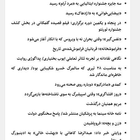
سه جایزه جشنواره ایتالیایی به «مرد آرام» رسید
«بیضایی‌خوانی» به «اژدهاک» رسید
در پنجاه و یکمین دوره برگزاری؛ فیلم قصیده گلمکانی در بخش کشف
جشنواره تورنتو
«نفس‌گیر»؛ وقتی بحران نه با ویروس که با انکار آغاز می‌شود
«فراموشخانه»؛ قربانیان فراموش‌شده‌ی تاریخ
نگاهی نقادانه بر تجربه تئاتر تعاملی ایوب بختیاری/ پداگوژی روایت
به مناسبت ۲۸ تیری که سالمرگ خسرو شکیبایی بود/ دیداری که
خاطره‌ای ماندگار شد
کمدی «مادرکیو» دوباره روی صحنه می‌رود
«روز افشاگری»؛ وقتی اسپیلبرگ به سوی ناشناخته‌ها بازمی‌گردد
مریم همتیان درگذشت
نامه خانه سینما به پزشکیان منتشر شد/ پاسخ سخنگوی دولت
«زن و بچه»؛ فروپاشیدن
ورایتی خبر داد؛ عبدالرضا کاهانی با «بهشت خالی» به ادینبورگ
می‌رود