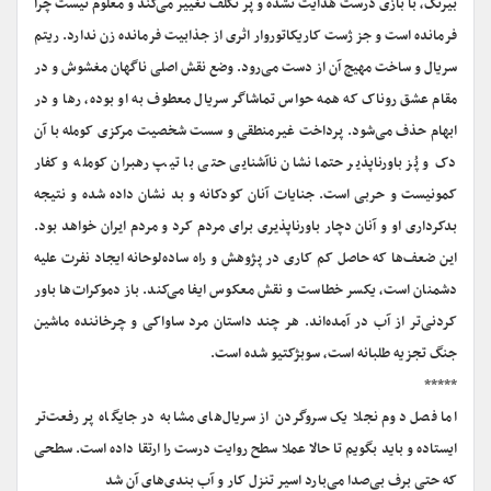
بیرنگ، با بازی درست هدایت نشده و پر تکلف تغییر می‌کند و معلوم نیست چرا
فرمانده است و جز ژست کاریکاتوروار اثری از جذابیت فرمانده زن ندارد. ریتم
سریال و ساخت مهیج آن از دست می‌رود. وضع نقش اصلی ناگهان مغشوش و در
مقام عشق روناک که همه حواس تماشاگر سریال معطوف به او بوده، رها و در
ابهام حذف می‌شود. پرداخت غیرمنطقی و سست شخصیت مرکزی کومله با آن
دک و پُز باورناپذیر حتما نشان ناآشنایی حتی با تیپ رهبران کومله و کفار
کمونیست و حربی است. جنایات آنان کودکانه و بد نشان داده شده و نتیجه
بدکرداری او و آنان دچار باورناپذیری برای مردم کرد و مردم ایران خواهد بود.
این ضعف‌ها که حاصل کم کاری در پژوهش و راه ساده‌لوحانه ایجاد نفرت علیه
دشمنان است، یکسر خطاست و نقش معکوس ایفا می‌کند. باز دموکرات‌ها باور
کردنی‌تر از آب در آمده‌اند. هر چند داستان مرد ساواکی و چرخاننده ماشین
جنگ تجزیه طلبانه است، سوبژکتیو شده است.
*****
اما فصل دوم نجلا یک سرو‌گردن از سریال‌های مشابه در جایگاه پر رفعت‌تر
ایستاده و باید بگویم تا حالا عملا سطح روایت درست را ارتقا داده است. سطحی
که حتی برف بی‌صدا می‌بارد اسیر تنزل کار و آب بندی‌های آن شد