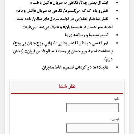
ابتذال یعنی چه؟/ نگاهی به سریال «گیل دخت»
آتش و باد کم‌کم می‌گسترد/ نگاهی به سریال «آتش و باد»
نقش ساختار عقلایی در تولید سریال‌های سالم/ یادداشت
احمد میراحسان بر «مستوران» و «برف بی‌صدا می‌بارد»
تغییر سینما و رسانه‌های ما
امر قدسی در بطن تقد‌س‌زدایی: تنهاییِ روحِ جهان بی‌روح/
یادداشت احمد میراحسان بر مستند «بانو قدس ایران» (بخش
دوم)
«نجلا۲»؛ در گرداب تصمیم غلط مدیران
نظر شما
نام:
ایمیل: