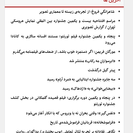
آخرین ها
شاعرانگیِ فروغ؛ از تجربه‌ی زیسته تا معماری تصویر
مراسم افتتاحیه بیست و یکمین جشنواره بین المللی نمایش عروسکی
تهران / گزارش تصویری
پنجاه و یکمین جشنواره فیلم تورنتو؛ مستند افسانه سالاری به کانادا
می‌رود
مورگان فریمن: اگر دستمزد خوب باشد، از ضعف‌های فیلمنامه می‌گذرم
«ابرسواران مه رکاب» منتشر شد
پیتر گیل درگذشت
سه جایزه جشنواره ایتالیایی به «مرد آرام» رسید
«بیضایی‌خوانی» به «اژدهاک» رسید
در پنجاه و یکمین دوره برگزاری؛ فیلم قصیده گلمکانی در بخش کشف
جشنواره تورنتو
«نفس‌گیر»؛ وقتی بحران نه با ویروس که با انکار آغاز می‌شود
«فراموشخانه»؛ قربانیان فراموش‌شده‌ی تاریخ
نگاهی نقادانه بر تجربه تئاتر تعاملی ایوب بختیاری/ پداگوژی روایت