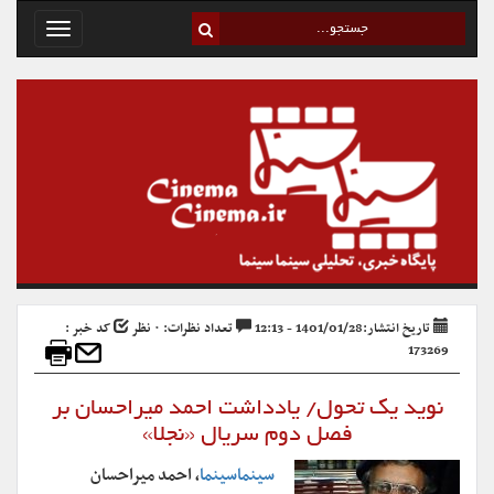
Toggle
avigation
تاریخ انتشار:1401/01/28 - 12:13
تعداد نظرات: ۰ نظر
کد خبر :
173269
نوید یک تحول/ یادداشت احمد میراحسان بر
فصل دوم سریال «نجلا»
سینماسینما
، احمد میراحسان