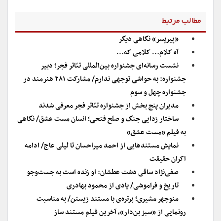
مطالب مرتبط
«پیرپسر» نگاهی دیگر
آه کلام… کلامی که…
نشست رسانه‌ای جشنواره بین‌المللی تئاتر فجر؛ دبیر
جشنواره: به حواشی توجهی ندارم/ مشارکت ۲۸۱ هنرمند در
جشنواره چهل و سوم
مدیران پنج بخش از جشنواره‌‌ تئاتر فجر معرفی شدند
ساختار زدایی جنگ و صلح فتحی؛ انسان مست عشق/ نگاهی
به فیلم «مست عشق»
نمایش مستندهایی از احمد میراحسان تا لیلی عاج/ ادامه
اکران حقیقت
صفی‌نژاد ساقی دشت عطشان: او زنده است به جست‌وجو
تاریخ و فراموشی/ یادی از محمود بهادری
منوچهر مشیری؛ پرتره‌ی با مستند زیستن/ به مناسبت
رونمایی از «سبز بن‌دار»، آخرین فیلم مستند ساز