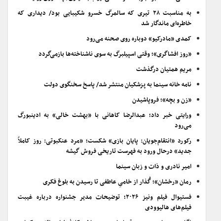
به مناسبت ۲۸ تیری که سالمرگ خسرو شکیبایی بود/ دیداری که
خاطره‌ای ماندگار شد
کمدی «مادرکیو» دوباره روی صحنه می‌رود
«روز افشاگری»؛ وقتی اسپیلبرگ به سوی ناشناخته‌ها بازمی‌گردد
مریم همتیان درگذشت
نامه خانه سینما به پزشکیان منتشر شد/ پاسخ سخنگوی دولت
«زن و بچه»؛ فروپاشیدن
ورایتی خبر داد؛ عبدالرضا کاهانی با «بهشت خالی» به ادینبورگ
می‌رود
رکورد «انتقام‌جویان: پایان بازی» شکست؛ «مرد عنکبوتی: روز کاملاً
جدید» درحال ورود به فهرست تاریخی فروش گیشه
امیر نادری و ذات و زبان سینما
رمان «رخشان»؛ گُذار از خامیِ عاطفی تا رسیدن به بلوغ فکری
فستیوال فیلم ونیز ۲۰۲۶؛ توضیحات مدیر جشنواره درباره غیبت
فیلم‌های هالیوودی