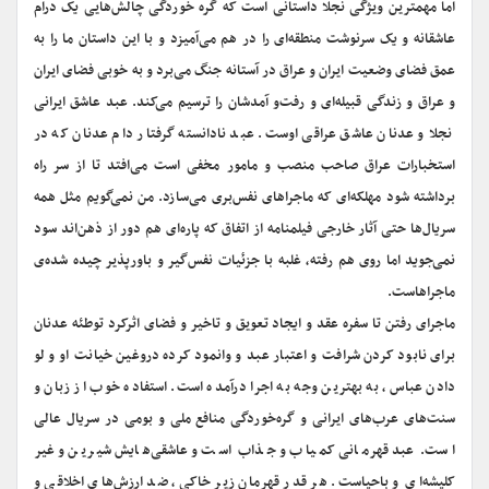
اما مهمترین ویژگی نجلا داستانی است که گره خوردگی چالش‌هایی یک درام
عاشقانه و یک سرنوشت منطقه‌ای را در هم می‌آمیزد و با این داستان ما را به
عمق فضای وضعیت ایران و عراق در آستانه جنگ می‌برد و به خوبی فضای ایران
و عراق و زندگی قبیله‌ای و رفت‌و آمدشان را ترسیم می‌کند. عبد عاشق ایرانی
نجلا و عدنان عاشق عراقی اوست. عبد نادانسته گرفتار دام عدنان که در
استخبارات عراق صاحب منصب و مامور مخفی است می‌افتد تا از سر راه
برداشته شود مهلکه‌ای که ماجراهای نفس‌بری می‌سازد. من نمی‌گویم مثل همه
سریال‌ها حتی آثار خارجی فیلمنامه از اتفاق که پاره‌ای هم دور از ذهن‌اند سود
نمی‌جوید اما روی هم رفته، غلبه با جزئیات نفس‌گیر و باورپذیر چیده شده‌ی
ماجراهاست.
ماجرای رفتن تا سفره عقد و ایجاد تعویق و تاخیر و فضای اثرکرد توطئه عدنان
برای نابود کردن شرافت و اعتبار عبد و وانمود کرده دروغین خیانت او و لو
دادن عباس، به بهترین وجه به اجرا درآمده است. استفاده خوب از زبان و
سنت‌های عرب‌های ایرانی و گره‌خوردگی منافع ملی و بومی در سریال عالی
است. عبد قهرمانی کمیاب و جذاب است و عاشقی‌هایش شیرین و غیر
کلیشه‌ای و باحیاست. هر قدر قهرمان زیر خاکی، ضد ارزش‌های اخلاقی و