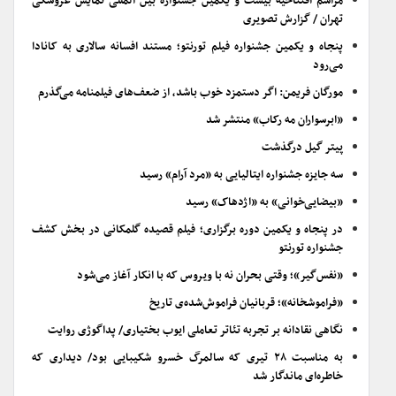
مراسم افتتاحیه بیست و یکمین جشنواره بین المللی نمایش عروسکی
تهران / گزارش تصویری
پنجاه و یکمین جشنواره فیلم تورنتو؛ مستند افسانه سالاری به کانادا
می‌رود
مورگان فریمن: اگر دستمزد خوب باشد، از ضعف‌های فیلمنامه می‌گذرم
«ابرسواران مه رکاب» منتشر شد
پیتر گیل درگذشت
سه جایزه جشنواره ایتالیایی به «مرد آرام» رسید
«بیضایی‌خوانی» به «اژدهاک» رسید
در پنجاه و یکمین دوره برگزاری؛ فیلم قصیده گلمکانی در بخش کشف
جشنواره تورنتو
«نفس‌گیر»؛ وقتی بحران نه با ویروس که با انکار آغاز می‌شود
«فراموشخانه»؛ قربانیان فراموش‌شده‌ی تاریخ
نگاهی نقادانه بر تجربه تئاتر تعاملی ایوب بختیاری/ پداگوژی روایت
به مناسبت ۲۸ تیری که سالمرگ خسرو شکیبایی بود/ دیداری که
خاطره‌ای ماندگار شد