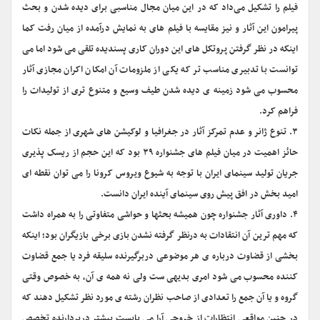
فیلم را تشکیل می‌داد که در این میان مجال مناسبی برای دیده شدن و بحث
پیرامون این آثار و نیز مقایسه با فیلم های به نمایش درآمده از میان رفت کما
اینکه در نظر گرفتن پروتکل های این دوران کاری پسندیده تلقی می شود اما می
توانست با تدبیری مناسب تر که یکی از ملزومات آن امکان اکران مجازی آثار
محسوب می شود زمینه ی دیده شدن طیف وسیع و متنوع تری از تولیدات را
فراهم کرد.
۳. تنوع ژانر و عدم تمرکز آثار در جغرافیا و لوکیشن های شهری از جمله نکات
حائز اهمیت در میان فیلم های جشنواره ۳۹ بود که این حجم از ریسک پذیری
جریان تولید سینمای ایران با توجه به شیوع ویروس کرونا را می توان نقطه ای
امید بخش در افق پیش روی سینمای آینده ایران دانست.
۴. داوری آثار جشنواره چون همیشه بحثها و حواشی متفاوتی را به همراه داشت
که مهم ترین آن انتقادات به درنظر گرفته نشدن بازی برخی بازیگران بود؛ اینکه
بخشی از قضاوت درباره ی هر موضوعی دربرگیرنده سلیقه فرد یا جمع قضاوت
کننده محسوب می شود امری بدیهی ست ولی نه همه ی آن، به خصوص وقتی
گروه و یا آن جمع را تعدادی از صاحب نظران رشته ی مورد نظر تشکیل دهند که
در چنین مواقعی انتظارات از خروجی آرا می بایست بیشتر دربردارنده تخصص