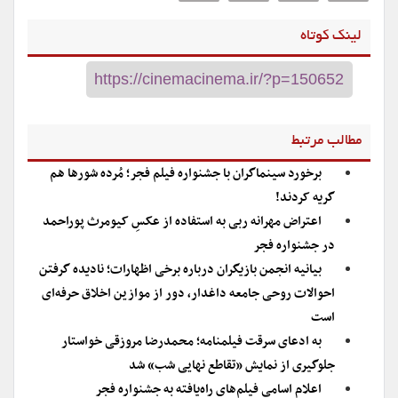
لینک کوتاه
مطالب مرتبط
برخورد سینماگران با جشنواره فیلم فجر؛ مُرده شورها هم
گریه کردند!
اعتراض مهرانه ربی به استفاده از عکسِ کیومرث پوراحمد
در جشنواره فجر
بیانیه انجمن بازیگران درباره برخی اظهارات؛ نادیده گرفتن
احوالات روحی جامعه داغدار، دور از موازین اخلاق حرفه‌ای
است
به ادعای سرقت فیلمنامه؛ محمدرضا مروزقی خواستار
جلوگیری از نمایش «تقاطع نهایی شب» شد
اعلام اسامی فیلم‌های راه‌یافته به جشنواره فجر