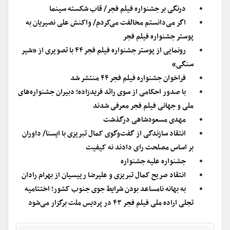
درنگی بر جشنواره فیلم فجر/ قاب شکسته سینما
اگر می‌دانستم مخالفت می‌کردم/ واکنش علی نصیریان به
پوستر جشنواره فیلم فجر
رونمایی از پوستر جشنواره فیلم فجر ۴۴ با تصویری از «شیر
سنگی»
فراخوان جشنواره فیلم فجر ۴۴ منتشر شد
با صدور احکامی از سوی رائد فریدزاده؛ دبیران جشنواره‌های
ملی و جهانی فیلم فجر معرفی شدند
مهدی مسعودشاهی درگذشت
انتقاد سازندگی از گفت‌وگوی کمال تبریزی با ایسنا/ داوران
بر اساس مصلحت رای دادند نه کیفیت
جشنواره علیه جشنواره
انتقاد صریح کمال تبریزی و علیرضا رییسیان از بهرام رادان
به بهانه نامساعد بودن شرایط جوی جنوب کشور؛ اختتامیه
تجلی اراده ملی فیلم فجر ۴۳ در پردیس ملت برگزار می‌شود