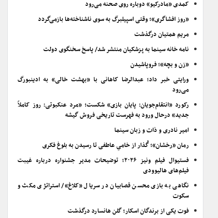
کمدی «مادرکیو» دوباره روی صحنه می‌رود
«روز افشاگری»؛ وقتی اسپیلبرگ به سوی ناشناخته‌ها بازمی‌گردد
مریم همتیان درگذشت
نامه خانه سینما به پزشکیان منتشر شد/ پاسخ سخنگوی دولت
«زن و بچه»؛ فروپاشیدن
ورایتی خبر داد؛ عبدالرضا کاهانی با «بهشت خالی» به ادینبورگ
می‌رود
رکورد «انتقام‌جویان: پایان بازی» شکست؛ «مرد عنکبوتی: روز کاملاً
جدید» درحال ورود به فهرست تاریخی فروش گیشه
امیر نادری و ذات و زبان سینما
رمان «رخشان»؛ گُذار از خامیِ عاطفی تا رسیدن به بلوغ فکری
فستیوال فیلم ونیز ۲۰۲۶؛ توضیحات مدیر جشنواره درباره غیبت
فیلم‌های هالیوودی
نگاهی به بازی محسن قصابیان در سریال «کلاغ»/ استراتژی مکث و
سکوت
فوت یکی از برندگان اسکار؛ گلن هانسارد درگذشت