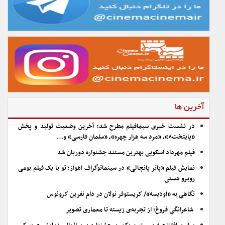
آخرین ها
در نشست خبری سیمافیلم مطرح شد؛ آخرین وضعیت تولید و پخش
«پایتخت۸»، «مرد سه هزار چهره»، «سلمان فارسی» و…
فیلم مهرداد اسکویی بهترین مستند جشنواره دوربان شد
نمایش فیلم «پاتر پانچالی» در سینماتوگراف اهواز؛ تو با یک فیلم بومی
روبرو هستی
نگاهی به «اودیسه»/ کریستوفر نولان در دام نفرین کرونوس
شاعرانگیِ فروغ؛ از تجربه‌ی زیسته تا معماری تصویر