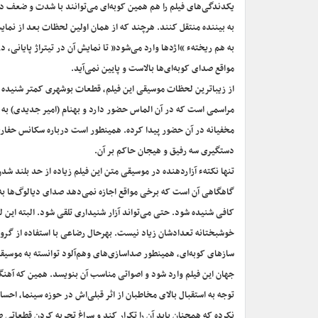
یکدندگی‌های فیلم را هم همین کوبه‌ای می‌توانند با شدت و ضعف د
به بیننده منتقل کنند. هرچند که از همان اولین لحظات بعد از نما
به هم ریختهء “اژدها وارد می‌شود” تا نمایش آن در تیتراژ پایانی، در
مواقع صدای کوبه‌ای‌ها بالاست و پایین نمی‌آید.
از زیباترین لحظات موسیقی این فیلم، قطعات بوشهری کمتر شنیده 
مراسمی است که در آن الماس حضور دارد و بهنام (امیر جدیدی) به
مخفیانه در آن حضور پیدا کرده. همینطور است درباره سکانس حفار
دستگیری سه رفیق و هیجان حاکم بر آن.
تنها نکتهء آزاردهنده در موسیقی متن این فیلم زیاده از حد بلند شد
گاهگاهی آن است که برخی مواقع اجازه نمی‌دهد صدای دیالوگ‌ها به 
کافی شنیده شود. حتی می‌تواند آزار شنیداری تلقی شود. البته این
خوشبختانه تعدادشان زیاد نیست. بهرحال رضاعی با استفاده از گروه
سازهای کوبه‌ای، همینطور صداسازی‌های وهم‌آلود توانسته به موسیق
جهان این فیلم وارد شود و اصواتی مناسب آن بنویسد. همین که آهنگس
توجه به استقبال بالای مخاطبان از اثر قبلی‌اش در حوزه سینما، احس
نکرده که همچنان باید آن را تکرار کند و سراغ تجربه‌ کردن قطعاتی 