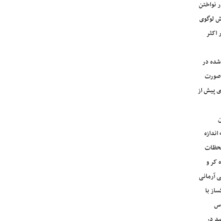
ر نواختن
یش لوگوی
 اکثر
شده در
 صورت
ی پیش از
ن
اندازه
 لحظات
 کر و
ی آرمانی
از با
اس
صد در