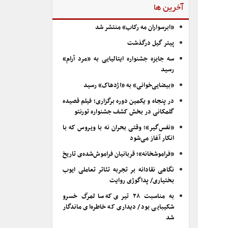
آخرین ها
«ابرسواران مه رکاب» منتشر شد
پیتر گیل درگذشت
سه جایزه جشنواره ایتالیایی به «مرد آرام»
رسید
«بیضایی‌خوانی» به «اژدهاک» رسید
در پنجاه و یکمین دوره برگزاری؛ فیلم قصیده
گلمکانی در بخش کشف جشنواره تورنتو
«نفس‌گیر»؛ وقتی بحران نه با ویروس که با
انکار آغاز می‌شود
«فراموشخانه»؛ قربانیان فراموش‌شده‌ی تاریخ
نگاهی نقادانه بر تجربه تئاتر تعاملی ایوب
بختیاری/ پداگوژی روایت
به مناسبت ۲۸ تیری که سالمرگ خسرو
شکیبایی بود/ دیداری که خاطره‌ای ماندگار
شد