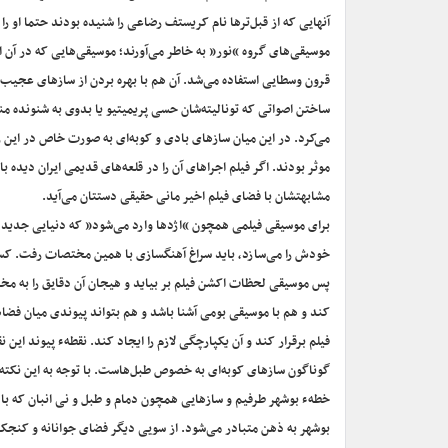
آنهایی که از قبل‌ترها نام کریستف رضاعی را شنیده بودند حتما او را 
موسیقی‌های گروه “نور” به خاطر می‌آورند؛ موسیقی‌هایی که در آن ا
قرون وسطایی استفاده می‌شد. آن هم با بهره‌ بردن از سازهای عجیب
ساختن اصواتی که تونالیته‌شان حسی پریمیتیو یا بدوی به شنونده من
می‌کرد. در این میان سازهای بادی و کوبه‌‌ای به صورت خاص در این ز
موثر بودند. اگر فیلم اجراهای آن را در قلعه‌های قدیمی ایران دیده ب
مشابهتشان با فضای فیلم اخیر مانی حقیقی دستتان می‌آید.
برای موسیقی فیلمی همچون “اژدها وارد می‌شود” که دنیایی جدی
خودش را می‌سازد، باید سراغ آهنگسازی با همین مختصات رفت. کس
پس موسیقی لحظات اکشن فیلم بر بیاید و هیجان آن دقایق را به م
کند و هم با موسیقی بومی آشنا باشد و هم بتواند پیوندی میان فض
فیلم برقرار کند و آن یکپارچگی لازم را ایجاد کند. نقطهء پیوند این ن
گوناگون سازهای کوبه‌ای به خصوص طبل‌هاست. با توجه به این نکته ک
خطهء بوشهر طرفیم و سازهایی همچون دمام و طبل و نی انبان که با 
بوشهر به ذهن متبادر می‌شود. از سویی دیگر فضای جوانانه و کنجکا