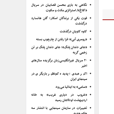
نگاهی به بازی محسن قصابیان در سریال
«کلاغ»/ استراتژی مکث و سکوت
فوت یکی از برندگان اسکار؛ گلن هانسارد
درگذشت
کاوه کاویان درگذشت
«روسری آبی»؛ فرا رفتن از چارچوب بسته
«جای دندان پلنگ»؛ جای دندان پلنگ بر تن
زخمی گربه
۲۰ سریال غیرانگلیسی‌زبان برگزیده سال‌های
اخیر
اکبر عبدی؛ پدیده کم‌نظیر بازیگری در
سینمای ایران
«سامی» به ایتالیا می‌رود
«غروب در دیاری غریب» به خانه
اردیبهشت اودلاجان رسید
تغییرات در سازمان سینمایی با انتشار سه
حکم جدید