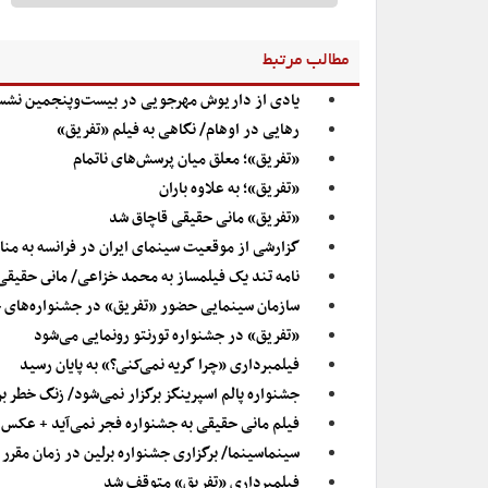
مطالب مرتبط
یادی از داریوش مهرجویی در بیست‌وپنجمین نشست
رهایی در اوهام/ نگاهی به فیلم «تفریق»
«تفریق»؛ معلق میان پرسش‌های ناتمام
«تفریق»؛ به علاوه باران
«تفریق» مانی حقیقی قاچاق شد
گزارشی از موقعیت سینمای ایران در فرانسه به من
نامه تند یک فیلمساز به محمد خزاعی/ مانى حقیقی
سازمان سینمایی حضور «تفریق» در جشنواره‌های خا
«تفریق» در جشنواره تورنتو رونمایی می‌شود
فیلمبرداری «چرا گریه نمی‌کنی؟» به پایان رسید
جشنواره پالم اسپرینگز برگزار نمی‌شود/ زنگ خطر بر
فیلم مانی حقیقی به جشنواره فجر نمی‌آید + عکس
سینماسینما/ برگزاری جشنواره برلین در زمان مقرر ب
فیلمبرداری «تفریق» متوقف شد