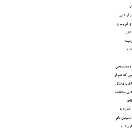
به
ز آواهای
 و غریب و
تقل
مینه
اشید
د و مخصوص
ی که هم از
خاطب منتقل
اهای مختلف
قاط
ه ما با
شنیدن نام
وی‌ها و