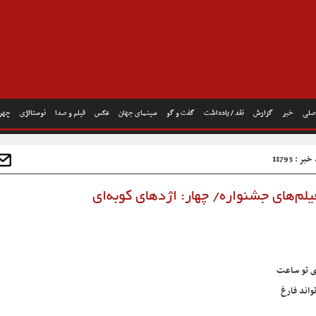
صلی
خبر
گزارش
نقد / یادداشت
گفت و گو
سینمای جهان
عکس
فیلم و صدا
نوستالژی
چهره
ر : 11793
لم‌های جشنواره/ چهار: اژدهای کوبه‌ای
ای تو ساعت
اند فارغ