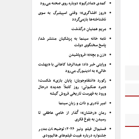
کمدی «مادرکیو» دوباره روی صحنه می‌رود
«روز افشاگری»؛ وقتی اسپیلبرگ به سوی
ناشناخته‌ها بازمی‌گردد
مریم همتیان درگذشت
نامه خانه سینما به پزشکیان منتشر شد/
پاسخ سخنگوی دولت
«زن و بچه»؛ فروپاشیدن
ورایتی خبر داد؛ عبدالرضا کاهانی با «بهشت
خالی» به ادینبورگ می‌رود
رکورد «انتقام‌جویان: پایان بازی» شکست؛
«مرد عنکبوتی: روز کاملاً جدید» درحال
ورود به فهرست تاریخی فروش گیشه
امیر نادری و ذات و زبان سینما
رمان «رخشان»؛ گُذار از خامیِ عاطفی تا
رسیدن به بلوغ فکری
فستیوال فیلم ونیز ۲۰۲۶؛ توضیحات مدیر
جشنواره درباره غیبت فیلم‌های هالیوودی