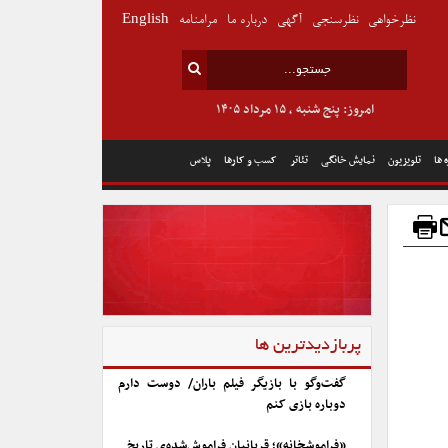
نظرخواهی
نظرسنجی
آگهی
درباره ما
مرامنامه
English
امروز: پنج شنبه , ۱۵ مرداد ۱۴۰۵
 ها
تلویزیون
نمایش خانگی
تئاتر
کسب و کارها
پلاس
پربازدیدترین ها
گفت‌وگو با بازیگر فیلم باران/ دوست دارم
دوباره بازی کنم
«فراموشخانه»؛ قربانیان فراموش‌شده‌ی تاریخ