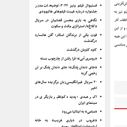
‌آفرینی
فستیوال فیلم ونیز ۲۰۲۶؛ توضیحات مدیر
جشنواره درباره غیبت فیلم‌های هالیوودی
 نیز به
 لطف کار
نگاهی به بازی محسن قصابیان در سریال
«کلاغ»/ استراتژی مکث و سکوت
و از این
فوت یکی از برندگان اسکار؛ گلن هانسارد
 این همه
درگذشت
ی مناسبی
کاوه کاویان درگذشت
«روسری آبی»؛ فرا رفتن از چارچوب بسته
«جای دندان پلنگ»؛ جای دندان پلنگ بر تن
زخمی گربه
۲۰ سریال غیرانگلیسی‌زبان برگزیده سال‌های
اخیر
اکبر عبدی؛ پدیده کم‌نظیر بازیگری در
سینمای ایران
«سامی» به ایتالیا می‌رود
«غروب در دیاری غریب» به خانه
اردیبهشت اودلاجان رسید