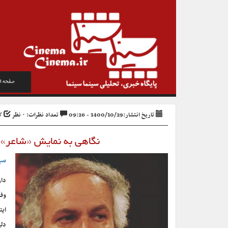
صفحه ا
تاریخ انتشار:1400/10/29 - 09:26
تعداد نظرات: ۰ نظر
کد 
نگاهی به نمایش «شاعر»
سی
ایت
دلی