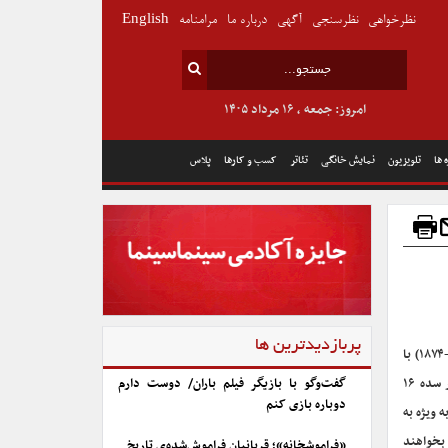
نظرخواهی
نظرسنجی
آگهی
درباره ما
مرامنامه
English
امروز: جمعه , ۱۶ مرداد ۱۴۰۵
 ها
تلویزیون
نمایش خانگی
تئاتر
کسب و کارها
پلاس
پربازدیدترین ها
داریو نیکّودمی (Dario Niccodemi) رُمان‌نویس و نمایشنامه پرداز بلندآوازه ایتالیایی (۱۹۳۴-۱۸۷۴) با
وفاداری به سبک و شیوه نمایش «کمدی دلارته» – (Commedia dell’arte) نمایش رایج در سده ۱۶
گفت‌وگو با بازیگر فیلم باران/ دوست دارم
دوباره بازی کنم
 ویژه به
 بخواهند
«فراموشخانه»؛ قربانیان فراموش‌شده‌ی تاریخ