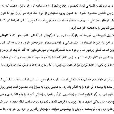
ی با درونمایه انسانی قابل تعمیم و جهان شمول را دستمایه کار خود قرار دهند که به ج
زمین خاصی محدود نشود. به همین روی، نمایشی از نوع «شاعر» در ایران نیز تاکنون
گردان‌های مختلفی بر روی صحنه آمده است و بدیهی است که پس از این اجراها نیز کسا
ن نمایش را به صحنه خواهند بُرد.
اییل شهرستانی -نویسنده، بازیگر، مدرس و کارگردان نام آشنای تئاتر- در ادامه کارها
، این بار نیز با استفاده از دلشیفتگی و توانمندی‌های هنرجویان خود، دست به کار ارزند
ان است. نسلی پرشور که با وجود همه ناسازگاری‌ها و سرزنش‌هایی که گاه، نا بجا از برخی ب
د و اکنون در کنار یک استاد و مدرّس تئاتر که دلشیفته و دلسوخته هنر – به ویژه هنر نمای
به عنوان یکی از جدی‌ترین مراحل آموزش، پس از گذراندن دوره‌های پیش نیاز بازیگری، با
یز برای خواننده، جذاب و خواندنی است. داریو نیکودمی در این نمایشنامه، با نگاهی که
اننده یا بیننده اثر خود را به تفکّر وادارد. به همین روی، به سراغ یک مضمون آشنا یعنی پول
وه‌ای بیمارگونه رایج است و زیاده‌روی در آن، همواره زندگی آدم‌ها را با چالش‌های جدی 
 یافته در زندگی آدم‌های پول پرست و ثروت اندوز، تصویری ناخوشایند ارائه دهد و اسیر شد
‌های مهم یک نویسنده نمایش را برشمردن شرایط نابهنجار رفتاری و کرداری در یک جامعه