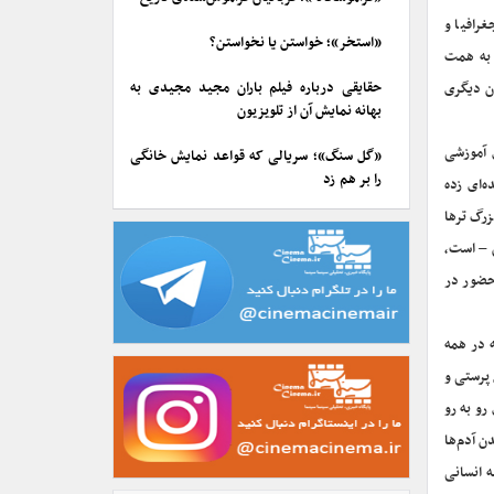
غرافیا و
«استخر»؛ خواستن یا نخواستن؟
 به همت
حقایقی درباره فیلم باران مجید مجیدی به
ن دیگری
بهانه نمایش آن از تلویزیون
ی آموزشی
«گل سنگ»؛ سریالی که قواعد نمایش خانگی
را بر هم زد
ه‌ای زده
زرگ ترها
ش – است،
 حضور در
 در همه
 پرستی و
رو به رو
ن آدم‌ها
 انسانی