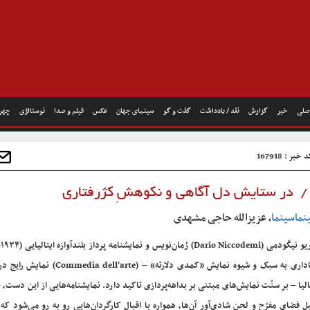
صلی
خبر
گزارش
نقد / یادداشت
گفت و گو
سینمای جهان
عکس
فیلم و صدا
نوستالژی
چهره
خبر : 167918
 / در ستایش دل آگاهی و نکوهشِ کژرفتاری
نماسینما
، عزیزالله حاجی مشهدی
الیا – بر سنّت نمایش‌های مبتنی بر بداهه‌پردازی تاکید دارد. نمایشنامه‌هایی از این دست، به
ل فضای مفرّح و لحن شادی‌آور آن‌ها، همواره با اقبال کارگردان‌هایی رو به رو می‌شود که