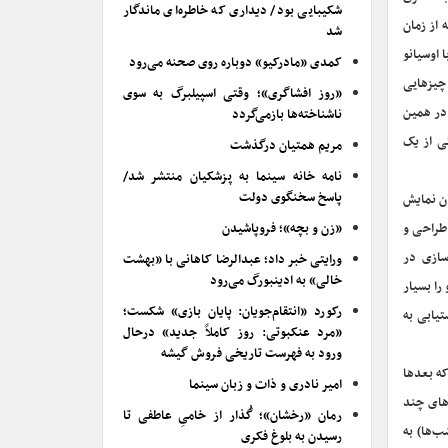
شکیبایی بود/ دیداری که خاطره‌ای ماندگار
 از زمان
شد
 اوسیانو
کمدی «مادرکیو» دوباره روی صحنه می‌رود
 چیزهایی
«روز افشاگری»؛ وقتی اسپیلبرگ به سوی
 در همین
ناشناخته‌ها بازمی‌گردد
ی از یک
مریم همتیان درگذشت
نامه خانه سینما به پزشکیان منتشر شد/
پاسخ سخنگوی دولت
ان نمایش
 طراحی و
«زن و بچه»؛ فروپاشیدن
سازی در
ورایتی خبر داد؛ عبدالرضا کاهانی با «بهشت
خالی» به ادینبورگ می‌رود
ا بسیار
رکورد «انتقام‌جویان: پایان بازی» شکست؛
تیابی به
«مرد عنکبوتی: روز کاملاً جدید» درحال
ورود به فهرست تاریخی فروش گیشه
که بعدها
امیر نادری و ذات و زبان سینما
‌های چند
رمان «رخشان»؛ گُذار از خامیِ عاطفی تا
ب‌ها) به
رسیدن به بلوغ فکری