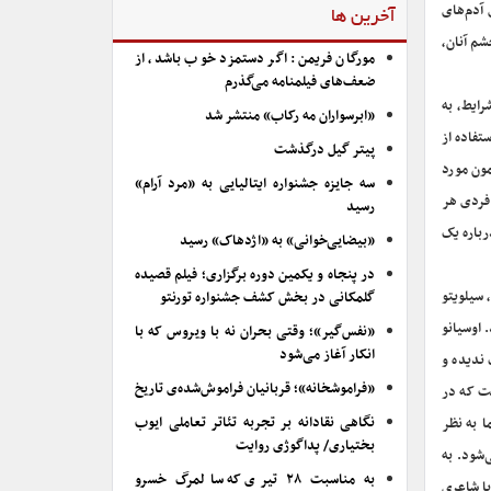
 آدم‌های
آخرین ها
شم آنان،
مورگان فریمن: اگر دستمزد خوب باشد، از
ضعف‌های فیلمنامه می‌گذرم
ایط، به
«ابرسواران مه رکاب» منتشر شد
تفاده از
پیتر گیل درگذشت
مون مورد
سه جایزه جشنواره ایتالیایی به «مرد آرام»
 فردی هر
رسید
رباره یک
«بیضایی‌خوانی» به «اژدهاک» رسید
در پنجاه و یکمین دوره برگزاری؛ فیلم قصیده
 سیلویتو
گلمکانی در بخش کشف جشنواره تورنتو
 اوسیانو
«نفس‌گیر»؛ وقتی بحران نه با ویروس که با
انکار آغاز می‌شود
ندیده و
«فراموشخانه»؛ قربانیان فراموش‌شده‌ی تاریخ
ست که در
نگاهی نقادانه بر تجربه تئاتر تعاملی ایوب
 به نظر
بختیاری/ پداگوژی روایت
‌شود. به
به مناسبت ۲۸ تیری که سالمرگ خسرو
با شاعری