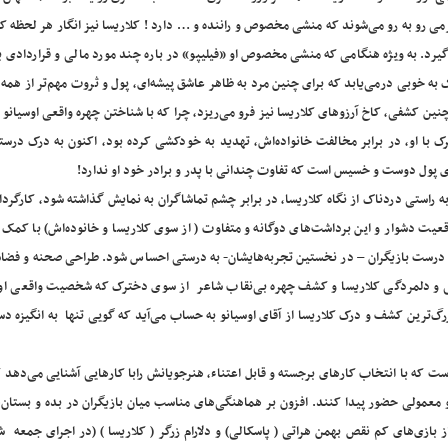
ی رو به رو می‌شوند که منشی مخصوص و راننده و … دارد ! کلاریسا نیز انگار هر لحظه که
رد. به ویژه هنگامی که منشی مخصوص او «فیلیپو» در باره چند مورد مالی و قراردادی با
 به خوبی درمی‌یابد که برای چنین مرد به ظاهر عاشق پیشه‌ای، پول و ثروت مهم‌تر از همه
چنین کشفی، کاخ آرزوهای کلاریسا نیز فرو می‌ریزد، چرا که با شناختن چهره واقعی اوسیانو
 با او، در برابر مخالفت خانواده‌اش، تهدید به خودکشی کرده بود، اکنون به درک درست
دی پول دوست و خسیس است که تفاوت چندانی با پدر و برادر خود او ندارد!
راستی دردناک از نگاه کلاریسا، در برابر چشم تماشاگران به نمایش گذاشته شود، کارگرد
قعیت دشوار و این برداشت‌های دوگانه و متفاوت ( از سوی کلاریسا و خانوده‌اش) با کمک
ت درست بازیگران – در نخستین تجربه‌هایشان- به درستی احساس شود. طراحی صحنه و فضا
 و دلمردگی کلاریسا و کشف چهره بی‌نقاب شاعر از سوی دخترک که شخصیت واقعی او ر
گ‌ترین کشف و درک کلاریسا از آقای اوسیانو به حساب می‌آید که گویی تنها به انگیزه دس
 که با انتخاب کارهای برجسته و قابل اعتناء، هنرجویانش رابا کارهایی آشنایی می‌دهد 
و معمولی حضور پیدا کنند. افزون بر هماهنگی‌های مناسب میان بازیگران در بده و بستان
 از بازی‌های کم نقص بهمن هراتی ( پاسکالی) و دلارام زرگر ( کلاریسا ) (در اجرای جمعه ش