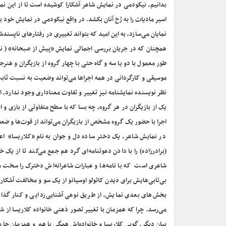
بدانیم، نیکودمی در نمایش شاعر آشکارا کوشیده است تا از این نما
اسیر مادیات را به رُخ آنان بکشد. در واقع نیکودمی در نمایش خود به
نمایان می‌سازد، به این امید که بتواند تغییری در رفتارهای ناپسندش
همچنان که در جریان بررسی اجمالی نمایش «پیش از صبحانه» ( نوش
طور معمول با دو یا سه و گاه حتی با چهار گروه از بازیگران و هنرجوی
موسیقی و کارگردانی در همه اجراها می‌تواند وضعیت به نسبت ثابت
نظر نویسنده نمایشنامه نیز تغییر و تفاوت معناداری وجود ندارد، 
یک از بازیگران در هر گروه، چه بسا که با سطح متفاوتی از بازی و
اجرا با حضور یک گروه مشخص از بازیگران می‌تواند از قوت‌ها و 
در نمایش شاعر، یک دختر ساده دل و جوان به نام «کلاریسا» اعضای خ
(برادرزاده) را با دادن دعوتنامه‌ای گرد هم جمع می‌کند تا از یک 
شاعری است که با نامه‌ها و عبارات شاعرانه‌اش دخترک را سخت م
بی‌تابی‌هایش برای دیدن کاتولو اوسیانو از یک سو و مخالفت آشکار
بخش‌های بعدی نمایش، از طریق نوعی آشنایی‌زدایی و کنار گذاش
می‌رسد. چرا که همزمان با تغییر تصور ذهنی خانواده کلاریسا از
بیان دیگر، گویی کلاریسا و خانواده‌اش همگی با هم و همزمان جا م