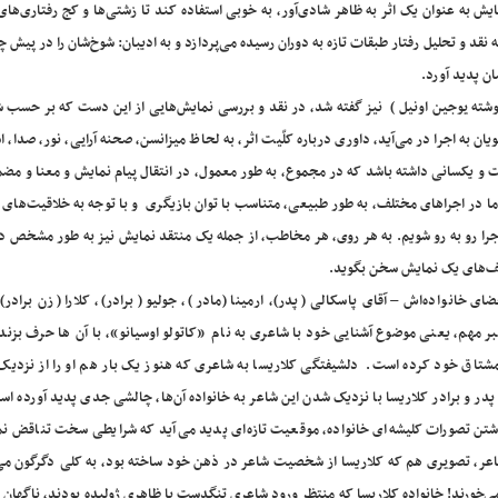
یش به عنوان یک اثر به ظاهر شادی‌آور، به خوبی استفاده کند تا زشتی‌ها و کج رفتاری‌های
 نقد و تحلیل رفتار طبقات تازه به دوران رسیده می‌پردازد و به ادیبان: شوخ‌شان را در پیش چ
ان پدید آورد.
ته یوجین اونیل ) نیز گفته شد، در نقد و بررسی نمایش‌هایی از این دست که بر حسب شر
ان به اجرا در می‌آید، داوری درباره کلّیت اثر، به لحاظ میزانسن، صحنه آرایی، نور، صدا، اس
 و یکسانی داشته باشد که در مجموع، به طور معمول، در انتقال پیام نمایش و معنا و مض
اما در اجراهای مختلف، به طور طبیعی، متناسب با توان بازیگری و با توجه به خلاقیت‌های
 اجرا رو به رو شویم. به هر روی، هر مخاطب، از جمله یک منتقد نمایش نیز به طور مشخص د
ضعف‌های یک نمایش سخن بگوید.
انواده‌اش – آقای پاسکالی ( پدر)، ارمینا (مادر )، جولیو ( برادر)، کلارا ( زن برادر)،
خبر مهم، یعنی موضوع آشنایی خود با شاعری به نام «کاتولو اوسیانو»، با آن ها حرف بزند.
شتاق خود کرده است. دلشیفتگی کلاریسا به شاعری که هنوز یک بار هم او را از نزدیک 
 پدر و برادر کلاریسا با نزدیک شدن این شاعر به خانواده آن‌ها، چالشی جدی پدید آورده ا
تن تصورات کلیشه‌ای خانواده، موقعیت تازه‌ای پدید می‌آید که شرایطی سخت تناقض نما
 شاعر، تصویری هم که کلاریسا از شخصیت شاعر در ذهن خود ساخته بود، به کلی دگرگون می
ی‌خورند! خانواده کلاریسا که منتظر ورود شاعری تنگدست با ظاهری ژولیده بودند، ناگهان 