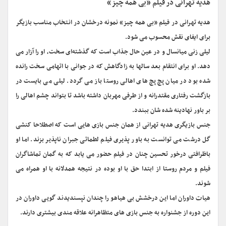
هدیه تهرانی در فیلم «بی همه چیز»
هدیه تهرانی در فیلم «بی همه چیز» نمونه درخشان در انتخاب مناسب بازیگر
برای ایفای نقش محسوب می شود.
لیلی زنی میانسال و در عین حال جذاب است که گذشته‌ای سخت، او را آزار می
دهد. او برای انتقام بعد سالها به زادگاهش که در جوانی با اتهامی سخت رانده
شده بود در میان پچ پچ های اهالی روستا باز می گردد. لیلی می بایست در
بازگشت رفتاری مقتدرانه و از طرفی مهربان داشته باشد تا بتواند چشم اهالی را
بر باور نهادینه شده شان ببندد.
جنس بازیگری هدیه تهرانی از همان جنس بازی هایی است که اصطلاحا کنشی
گل درشت می توانست به باور پذیری فیلم لطماتی جبران ناپذیر بزند. اما او
باظرافتی درخور تحسین چنان در فیلم حضور می یابد که به گمان تماشاگران
فیلم و مردم روستا از ابتدا حق با او بوده در نتیجه همدلانه با او همراه می
شوند.
هیات داوران اما این درخشش بی هیاهو را چندان نپسندیدند گویی داوران در
این دوره از جشنواره به جنس بازی های متظاهرانه علاقه مندی بیشتری دارند.