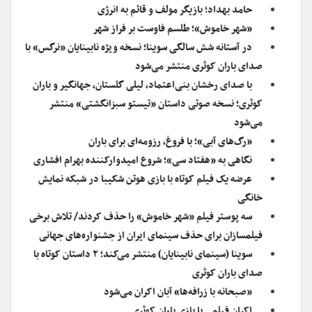
حامد بهداد؛ بازیگر مولف و قائم به انرژی
«شهر خاموش»؛ طلسم فاوست بر فراز شهر
در آستانه شش سالگی سوینا؛ نسخه ویژه نابینایان «نرگس» با
صدای باران کوثری منتشر می‌شود
با صدای رخشان بنی‌اعتماد، لیلی گلستان، جهانگیر و باران
کوثری؛ نسخه صوتی داستان «تیستو سبزانگشتی» منتشر
می‌شود
«رگ‌های آبی»؛ با فروغ، رزومه‌ای برای باران
نگاهی به «هفتاد سی»؛ شروع امیدوارکننده بهرام افشاری
عرضه یک فیلم کوتاه با بازی هوتن شکیبا در شبکه نمایش
خانگی
سه پوستر فیلم «شهر خاموش» را حذف کردند/ تلاش برخی
فیلمسازان برای حذف سینمای ایران از جشنواره‌های جهانی
سوینا (سینمای نابینایان) منتشر می‌کند؛ ۲ داستان کوتاه با
صدای باران کوثری
«صبحانه با زرافه‌ها» آبان اکران می‌شود
اکران فیلمی با بازی باران کوثری