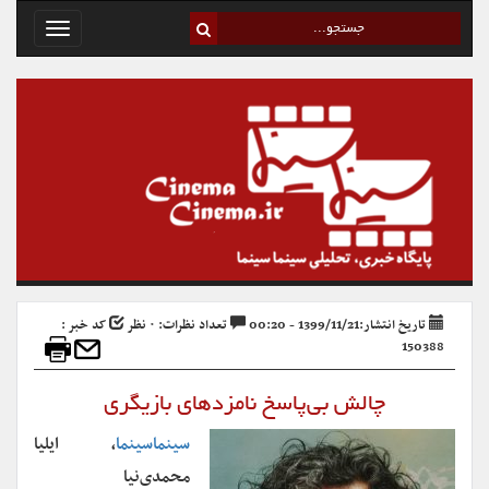
Toggle
avigation
تاریخ انتشار:1399/11/21 - 00:20
تعداد نظرات: ۰ نظر
کد خبر :
150388
چالش بی‌پاسخ نامزدهای بازیگری
سینماسینما
، ایلیا
محمدی‌نیا