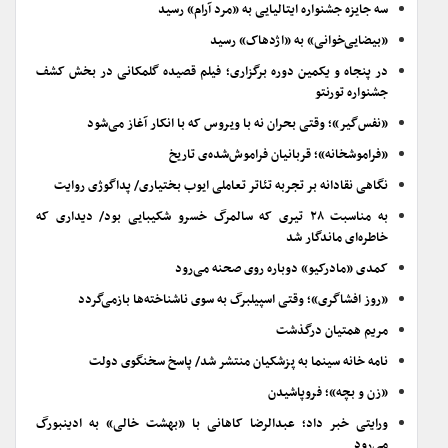
سه جایزه جشنواره ایتالیایی به «مرد آرام» رسید
«بیضایی‌خوانی» به «اژدهاک» رسید
در پنجاه و یکمین دوره برگزاری؛ فیلم قصیده گلمکانی در بخش کشف
جشنواره تورنتو
«نفس‌گیر»؛ وقتی بحران نه با ویروس که با انکار آغاز می‌شود
«فراموشخانه»؛ قربانیان فراموش‌شده‌ی تاریخ
نگاهی نقادانه بر تجربه تئاتر تعاملی ایوب بختیاری/ پداگوژی روایت
به مناسبت ۲۸ تیری که سالمرگ خسرو شکیبایی بود/ دیداری که
خاطره‌ای ماندگار شد
کمدی «مادرکیو» دوباره روی صحنه می‌رود
«روز افشاگری»؛ وقتی اسپیلبرگ به سوی ناشناخته‌ها بازمی‌گردد
مریم همتیان درگذشت
نامه خانه سینما به پزشکیان منتشر شد/ پاسخ سخنگوی دولت
«زن و بچه»؛ فروپاشیدن
ورایتی خبر داد؛ عبدالرضا کاهانی با «بهشت خالی» به ادینبورگ
می‌رود