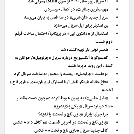
۱۰ سریال برتر سال ۲۰۲۰ از سوی IMDB معرفی شد
مهیب‌ترین جنایات، در کمال خونسردی
سریال جدید «آن شرلی» در سه فصل به پایان می‌رسد
بن استیلر برای اپل سریال می‌سازد
استقبال از «دانتون ابی» در بریتانیا/ احتمال ساخت فیلم
دوم هست
همسرِ تونی بلر تهیه‌کننده شد
گفت‌وگو با آلکسیویچ درباره‌ سریال «چرنوبیل»/ جوانان به
کشف این رویداد پرداختند
موفقیت «چرنوبیل»، روسیه را مجبور به ساخت سریال کرد
دفاع جانانه بازیگر نقش آریا استارک از پایان‌بندی «بازی تاج و
تخت»
«طبل حلبی»/ به زمین هبوط کرده همچون دست مقتدر
خدا؛ درباره سریال «پیکی بلایندرز»
چرا جولیا رابرتز «بازی تاج و تخت» را ندید؟
«بازی تاج و تخت» در آخرین قسمت هم گاف داد + عکس
گاف جدید سریال «بازی تاج و تخت» + عکس