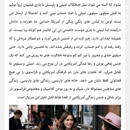
بشود که البته می شود؛ مثل اصطکاک امیلی و رئیسش با بازی فیلیپان لروآ بولیو
به نقش سیلوی. سیلوی، امیلی را اصلا حساب نمی کند و احتمالا از ارسال این
بسته لوس با لباس های رنگی پنگی از آمریکا حسابی جا خورده و دادش
درآمده؛ اما امیلی با بازی دوست داشتنی لی لی کالینز هم کوتاه بیا نیست. او
همیشه ایده ای دارد. چیز تازه ای از آستین درمی آورد و دو همکار مردش را که
رفته رفته او را آدم حساب کرده و رفیقش شده اند، به تحسین وامی دارد. حتی
سیلوی جدی و مغرور را نیز کم کم متوجه خلاقیت های به روزی می کند که یک
جنس یلخی بودن و رها شدگی آمریکایی در آن موج می زند. امیلی و سیلوی نه
تقابل صرف، که تفاوت های بارز دو فرهنگ آمریکایی و فرانسوی را بی هیچ
قضاوتی فقط نشان می دهد. خانه های پاریسی، زندگی های پاریسی، زندگی
های متاهلین معشوقه دار، شیک و به روز بودن کلاسیک و مخصوص فرانسوی در
برابر شکل و جنس زندگی آمریکایی از قضا نقاط قابل تامل این سریال است.