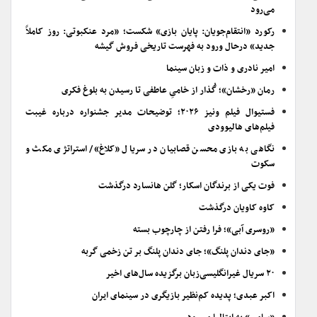
می‌رود
رکورد «انتقام‌جویان: پایان بازی» شکست؛ «مرد عنکبوتی: روز کاملاً
جدید» درحال ورود به فهرست تاریخی فروش گیشه
امیر نادری و ذات و زبان سینما
رمان «رخشان»؛ گُذار از خامیِ عاطفی تا رسیدن به بلوغ فکری
فستیوال فیلم ونیز ۲۰۲۶؛ توضیحات مدیر جشنواره درباره غیبت
فیلم‌های هالیوودی
نگاهی به بازی محسن قصابیان در سریال «کلاغ»/ استراتژی مکث و
سکوت
فوت یکی از برندگان اسکار؛ گلن هانسارد درگذشت
کاوه کاویان درگذشت
«روسری آبی»؛ فرا رفتن از چارچوب بسته
«جای دندان پلنگ»؛ جای دندان پلنگ بر تن زخمی گربه
۲۰ سریال غیرانگلیسی‌زبان برگزیده سال‌های اخیر
اکبر عبدی؛ پدیده کم‌نظیر بازیگری در سینمای ایران