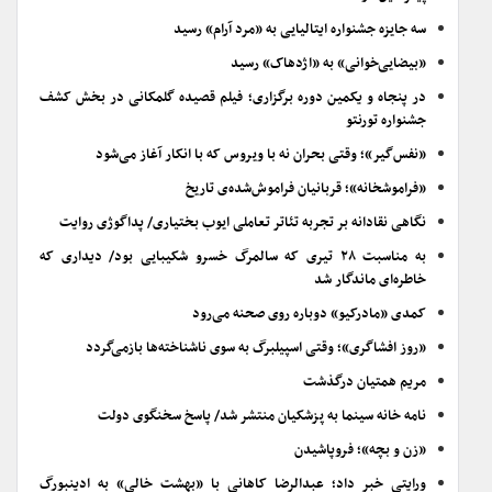
سه جایزه جشنواره ایتالیایی به «مرد آرام» رسید
«بیضایی‌خوانی» به «اژدهاک» رسید
در پنجاه و یکمین دوره برگزاری؛ فیلم قصیده گلمکانی در بخش کشف
جشنواره تورنتو
«نفس‌گیر»؛ وقتی بحران نه با ویروس که با انکار آغاز می‌شود
«فراموشخانه»؛ قربانیان فراموش‌شده‌ی تاریخ
نگاهی نقادانه بر تجربه تئاتر تعاملی ایوب بختیاری/ پداگوژی روایت
به مناسبت ۲۸ تیری که سالمرگ خسرو شکیبایی بود/ دیداری که
خاطره‌ای ماندگار شد
کمدی «مادرکیو» دوباره روی صحنه می‌رود
«روز افشاگری»؛ وقتی اسپیلبرگ به سوی ناشناخته‌ها بازمی‌گردد
مریم همتیان درگذشت
نامه خانه سینما به پزشکیان منتشر شد/ پاسخ سخنگوی دولت
«زن و بچه»؛ فروپاشیدن
ورایتی خبر داد؛ عبدالرضا کاهانی با «بهشت خالی» به ادینبورگ