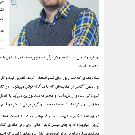
می‌
آشن
دیگ
مت 
روی
بسی
رویکرد متفاوتی نسبت به نولان برگزیده و چهره جدیدی از بتمن را به
از فینچر است.
سبک بصری که مت ریوز برای فیلم انتخاب کرده، فضایی تیره و تار، 
او ـ ضمن آگاهی از مقایسه‌ای که با سه‌گانه نولان می‌شود ـ در 
تل‌ماسه
مندلورین
کروماکی شده و از
و مجموعه
می‌آید یا اتصا
موفق‌تر عمل کرده است؛ صحنه تعقیب و گریز تریلی در هر دو فیلم،
در زمینه بازیگری و هم‌سو با سایر فیلم‌های معاصر هالیوود، شاه
(زویی کراویتز) که پا جای میشل فایفر، هالی بری و آن هاتاوی گذاش
معتقدم ستاره فیلم پل دانو (متخصص نقش‌های مکمل) است که احتمال