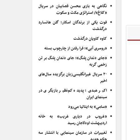
نگاهی به بازی محسن قصابیان در سریال
«کلاغ»/ استراتژی مکث و سکوت
فوت یکی از برندگان اسکار؛ گلن هانسارد
درگذشت
کاوه کاویان درگذشت
«روسری آبی»؛ فرا رفتن از چارچوب بسته
«جای دندان پلنگ»؛ جای دندان پلنگ بر تن
زخمی گربه
۲۰ سریال غیرانگلیسی‌زبان برگزیده سال‌های
اخیر
اکبر عبدی؛ پدیده کم‌نظیر بازیگری در
سینمای ایران
«سامی» به ایتالیا می‌رود
«غروب در دیاری غریب» به خانه
اردیبهشت اودلاجان رسید
تغییرات در سازمان سینمایی با انتشار سه
حکم جدید