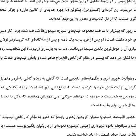
نامد) پلیس را در زمینه تحقیق در این ماجرا کمک می‌کند و در این اثنا، با گذشته خانواده‌
ا می‌شود. زن گربه‌ای (کت‌وومن)، پنگوئن (با چهره جدیدی از کالین فارل) و جوکر شخ
ری هستند که از دل کتاب‌های مصور به این فیلم آمده‌اند.
سیاره میمون‌ها
ریوز که پیش‌تر با ساخت مجموعه فیلم‌های
شناخته شده بود، کار دشو
 خود داشته است؛ او پس از قریب به یک دهه و پس از سه‌گانه‌ای که کریستوفر نولان 
بتمن
اری آن را موفق‌ترین
سینما می‌دانند، دست به بازسازی (ریبوت) این شخصیت زده 
هفت
 ما نشان می‌دهد که بیشتر در مقام کاراگاهی تلخ‌مزاج ظاهر شده و یادآور فیلم‌های
یا
وهم‌آلود، شهری ابری و رنگ‌مایه‌های نارنجی است که گاهی به زرد و گاهی به قرمز متمایل
کارگردانی نهایت تلاش خود را کرده و دست به ابداع‌هایی هم زده است؛ مانند تکنیکی که
ل دوربین به شخصیت یا خودرو در نماهای حرکتی. ولی همچنان معتقدم که نولان به لحاظ 
 مثال خوبی برای مقایسه است.
د حضور اقلیت‌ها هستیم؛ ستوان گوردون (جفری رایت) که هنوز به مقام کاراگاهی نرسیده،
ته و سرانجام نامزد شهرداری (جیمی لاوسون) نمونه‌ای از بازیگران رنگین‌پوست هستند؛ با 
اً در فصل جوایز اسمش را زیاد خواهیم شنید.