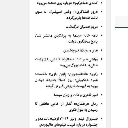
کمدی «مادرکیو» دوباره روی صحنه می‌رود
«روز افشاگری»؛ وقتی اسپیلبرگ به سوی
ناشناخته‌ها بازمی‌گردد
مریم همتیان درگذشت
نامه خانه سینما به پزشکیان منتشر شد/
پاسخ سخنگوی دولت
«زن و بچه»؛ فروپاشیدن
ورایتی خبر داد؛ عبدالرضا کاهانی با «بهشت
خالی» به ادینبورگ می‌رود
رکورد «انتقام‌جویان: پایان بازی» شکست؛
«مرد عنکبوتی: روز کاملاً جدید» درحال
ورود به فهرست تاریخی فروش گیشه
امیر نادری و ذات و زبان سینما
رمان «رخشان»؛ گُذار از خامیِ عاطفی تا
رسیدن به بلوغ فکری
فستیوال فیلم ونیز ۲۰۲۶؛ توضیحات مدیر
جشنواره درباره غیبت فیلم‌های هالیوودی