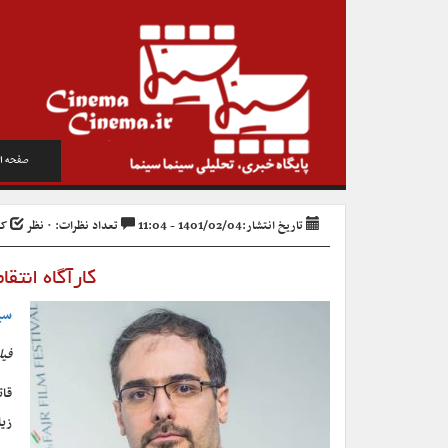
صفحه ا
تاریخ انتشار:1401/02/04 - 11:04
تعداد نظرات: ۰ نظر
کد خ
کارآگاه انتقا
سی
فیل
قات
زیا