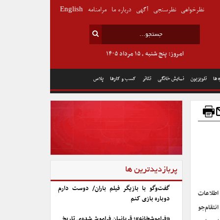
نظرخواهی
نظرسنجی
آگهی
درباره ما
مرامنامه
English
امروز: پنج شنبه , ۱۵ مرداد ۱۴۰۵
 ها
تلویزیون
نمایش خانگی
تئاتر
کسب و کارها
پلاس
پربازدیدترین ها
گفت‌وگو با بازیگر فیلم باران/ دوست دارم
 اطلاعات
دوباره بازی کنم
نتقام‌جو
«فراموشخانه»؛ قربانیان فراموش‌شده‌ی تاریخ