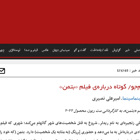
صلی
خبر
گزارش
نقد / یادداشت
گفت و گو
سینمای جهان
عکس
فیلم و صدا
نوستالژی
چهره
بر : 173748
م‌جو/ کوتاه درباره‌ی فیلم «بتمن»
نماسینما
امیرعلی نصیری
،
م «بتمن»، به کارگردانی مت ریوز، محصول ۲۰۲۲
لی زنجیره‌ای به نام ریدلر، شروع به قتل شخصیت‌های شهر گاتهام می‌کند؛ شهری که فیلم
دی درباره‌اش به ما می‌دهد و حضوری پُررنگ (به مثابه یک شخصیت) دارد. بتمن (که خود را ا