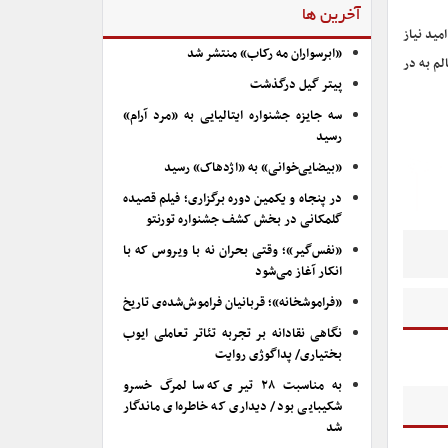
آخرین ها
مید نیاز
«ابرسواران مه رکاب» منتشر شد
لم به در
پیتر گیل درگذشت
سه جایزه جشنواره ایتالیایی به «مرد آرام»
رسید
«بیضایی‌خوانی» به «اژدهاک» رسید
در پنجاه و یکمین دوره برگزاری؛ فیلم قصیده
گلمکانی در بخش کشف جشنواره تورنتو
«نفس‌گیر»؛ وقتی بحران نه با ویروس که با
انکار آغاز می‌شود
«فراموشخانه»؛ قربانیان فراموش‌شده‌ی تاریخ
نگاهی نقادانه بر تجربه تئاتر تعاملی ایوب
بختیاری/ پداگوژی روایت
به مناسبت ۲۸ تیری که سالمرگ خسرو
شکیبایی بود/ دیداری که خاطره‌ای ماندگار
شد