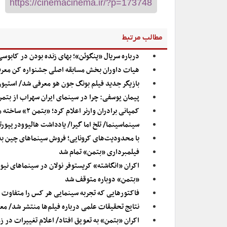
مطالب مرتبط
درباره سریال «پنگوئن»؛ بهای زنده بودن در کابو
هیات داوران بخش مسابقه اصلی جشنواره کن معر
بازیگر جدید فیلم بونگ جون هو معرفی شد/ استیو
پیمان یوسفی: چرا در سینمای ایران سهراب از بت
کمپانی برادران وارنر اعلام کرد؛ «بتمن ۲» ساخته می‌شود
سینماسینما/ تلخ اما گیرا/ یادداشت هالیوودریپورت
با محدودیت‌های کرونایی؛ فروش سینماهای چین به 
فیلمبرداری «بتمن» تمام شد
اکران «انگاشته» کریستوفر نولان در سینما‌های نی
«بتمن» دوباره متوقف شد
فاکتورهایی که تجربه سینمایی هر کس را متفاوت 
نتایج تحقیقات علمی درباره فیلم‌ها منتشر شد/ معر
اکران «بتمن» به تعویق افتاد/ اعلام تغییرات در زما