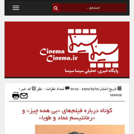
Toggle
avigation
تاریخ انتشار:1399/11/13 - 15:32
تعداد نظرات: ۰ نظر
کد خبر :
149639
کوتاه درباره فیلم‌های «بی همه چیز» و
«رمانتیسم عماد و طوبا»