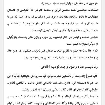
در عین حال جذابش تا پایان فیلم همراه می سازد.
فیلمنامه مهندسی شده محسن قرایی و محمد داودی که اقتباسی از داستان
«ملاقات با بانوی سالخورده» نوشته فردریش دورنمات است در کنار تدوین با
ضربآهنگ مناسب و فراز و فرود دلنشین داستانک های فیلم در کنار خط اصلی
داستان، «بی همه چیز» را به اثری دیدنی تبدیل کرده است.
طراحی صحنه و لباس در کنار فیلمبرداری خوب و بازی های یکدست بازیگران
از دیگر امتیازات فیلم است‌.
نکته جالب توجه فیلم به نظرم انتخاب عنوان غیر تکراری جذاب و در عین حال
پرمعنا و در خدمت فیلم ، عنوان آن است یعنی «بی همه چیز».
رمانتیسم عماد و طوبا و چند توصیه اخلاقی
کاوه صباغ زاده بعد از نخستین تجربه موفق فیلمسازی اش «ایتالیا ایتالیا» این
بار هم با دستمایه قرار دادن مناسبات زناشویی تلاش داشت با نگاهی فانتزی
حقایقی گاه کوچک اما تاثیر گذار زندگی مشترک را به تصویر بکشد.
فیلمساز اگر در ایتالیا ایتالیا با نگاه کم رنگ روانشناسانه تلاش کرده بود در
فضایی مفرح و واقع بینانه و گاه تلخ داستانش را تعریف کند اینبار اما در فیلم