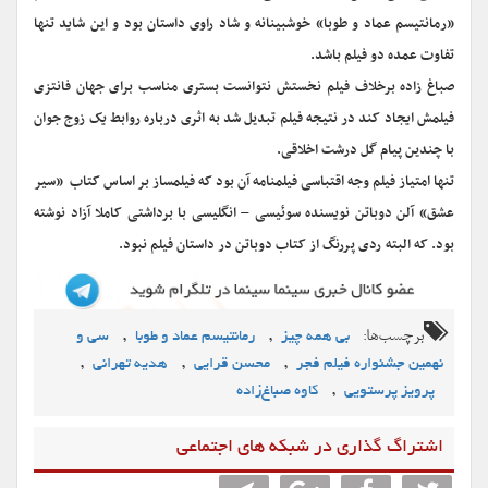
«رمانتیسم عماد و طوبا» خوشبینانه و شاد راوی داستان بود و این شاید تنها
تفاوت عمده دو فیلم باشد.
صباغ زاده برخلاف فیلم نخستش نتوانست بستری مناسب برای جهان فانتزی
فیلمش ایجاد کند در نتیجه فیلم تبدیل شد به اثری درباره روابط یک زوج جوان
با چندین پیام گل درشت اخلاقی.
تنها امتیاز فیلم وجه اقتباسی فیلمنامه آن بود که فیلمساز بر اساس کتاب «سیر
عشق» آلن دوباتن نویسنده سوئیسی – انگلیسی با برداشتی کاملا آزاد نوشته
بود. که البته ردی پررنگ از کتاب دوباتن در داستان فیلم نبود.
برچسب‌ها:
,
,
بی همه چیز
رمانتیسم عماد و طوبا
سی و
,
,
,
نهمین جشنواره فیلم فجر
محسن قرایی
هدیه تهرانی
,
پرویز پرستویی
کاوه صباغ‌زاده
اشتراگ گذاری در شبکه های اجتماعی