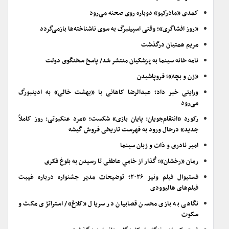
کمدی «مادرکیو» دوباره روی صحنه می‌رود
«روز افشاگری»؛ وقتی اسپیلبرگ به سوی ناشناخته‌ها بازمی‌گردد
مریم همتیان درگذشت
نامه خانه سینما به پزشکیان منتشر شد/ پاسخ سخنگوی دولت
«زن و بچه»؛ فروپاشیدن
ورایتی خبر داد؛ عبدالرضا کاهانی با «بهشت خالی» به ادینبورگ
می‌رود
رکورد «انتقام‌جویان: پایان بازی» شکست؛ «مرد عنکبوتی: روز کاملاً
جدید» درحال ورود به فهرست تاریخی فروش گیشه
امیر نادری و ذات و زبان سینما
رمان «رخشان»؛ گُذار از خامیِ عاطفی تا رسیدن به بلوغ فکری
فستیوال فیلم ونیز ۲۰۲۶؛ توضیحات مدیر جشنواره درباره غیبت
فیلم‌های هالیوودی
نگاهی به بازی محسن قصابیان در سریال «کلاغ»/ استراتژی مکث و
سکوت