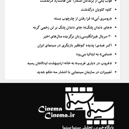
فوت یکی از برندگان اسکار؛ گلن هانسارد درگذشت
کاوه کاویان درگذشت
«روسری آبی»؛ فرا رفتن از چارچوب بسته
«جای دندان پلنگ»؛ جای دندان پلنگ بر تن زخمی گربه
۲۰ سریال غیرانگلیسی‌زبان برگزیده سال‌های اخیر
اکبر عبدی؛ پدیده کم‌نظیر بازیگری در سینمای ایران
«سامی» به ایتالیا می‌رود
«غروب در دیاری غریب» به خانه اردیبهشت اودلاجان رسید
تغییرات در سازمان سینمایی با انتشار سه حکم جدید