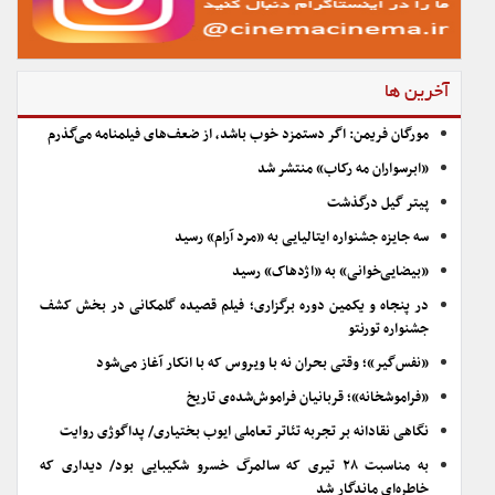
آخرین ها
مورگان فریمن: اگر دستمزد خوب باشد، از ضعف‌های فیلمنامه می‌گذرم
«ابرسواران مه رکاب» منتشر شد
پیتر گیل درگذشت
سه جایزه جشنواره ایتالیایی به «مرد آرام» رسید
«بیضایی‌خوانی» به «اژدهاک» رسید
در پنجاه و یکمین دوره برگزاری؛ فیلم قصیده گلمکانی در بخش کشف
جشنواره تورنتو
«نفس‌گیر»؛ وقتی بحران نه با ویروس که با انکار آغاز می‌شود
«فراموشخانه»؛ قربانیان فراموش‌شده‌ی تاریخ
نگاهی نقادانه بر تجربه تئاتر تعاملی ایوب بختیاری/ پداگوژی روایت
به مناسبت ۲۸ تیری که سالمرگ خسرو شکیبایی بود/ دیداری که
خاطره‌ای ماندگار شد