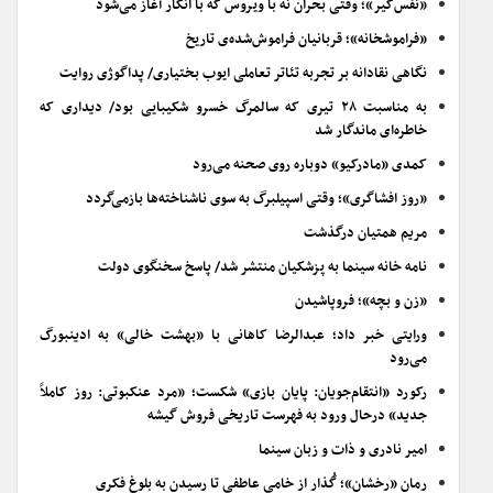
«نفس‌گیر»؛ وقتی بحران نه با ویروس که با انکار آغاز می‌شود
«فراموشخانه»؛ قربانیان فراموش‌شده‌ی تاریخ
نگاهی نقادانه بر تجربه تئاتر تعاملی ایوب بختیاری/ پداگوژی روایت
به مناسبت ۲۸ تیری که سالمرگ خسرو شکیبایی بود/ دیداری که
خاطره‌ای ماندگار شد
کمدی «مادرکیو» دوباره روی صحنه می‌رود
«روز افشاگری»؛ وقتی اسپیلبرگ به سوی ناشناخته‌ها بازمی‌گردد
مریم همتیان درگذشت
نامه خانه سینما به پزشکیان منتشر شد/ پاسخ سخنگوی دولت
«زن و بچه»؛ فروپاشیدن
ورایتی خبر داد؛ عبدالرضا کاهانی با «بهشت خالی» به ادینبورگ
می‌رود
رکورد «انتقام‌جویان: پایان بازی» شکست؛ «مرد عنکبوتی: روز کاملاً
جدید» درحال ورود به فهرست تاریخی فروش گیشه
امیر نادری و ذات و زبان سینما
رمان «رخشان»؛ گُذار از خامیِ عاطفی تا رسیدن به بلوغ فکری