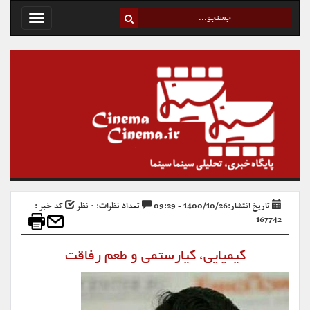
Toggle
avigation
تاریخ انتشار:1400/10/26 - 09:29
تعداد نظرات: ۰ نظر
کد خبر :
167742
کیمیایی، کیارستمی و طعم رفاقت