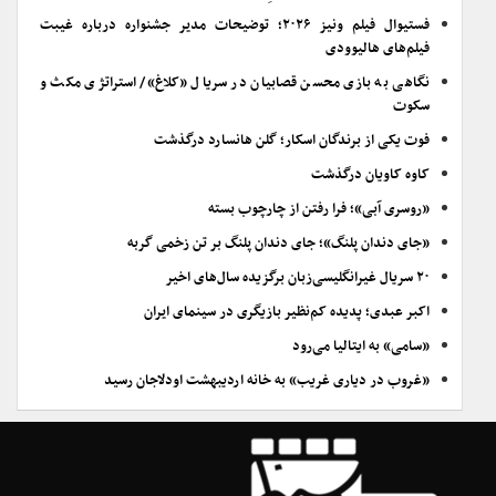
فستیوال فیلم ونیز ۲۰۲۶؛ توضیحات مدیر جشنواره درباره غیبت
فیلم‌های هالیوودی
نگاهی به بازی محسن قصابیان در سریال «کلاغ»/ استراتژی مکث و
سکوت
فوت یکی از برندگان اسکار؛ گلن هانسارد درگذشت
کاوه کاویان درگذشت
«روسری آبی»؛ فرا رفتن از چارچوب بسته
«جای دندان پلنگ»؛ جای دندان پلنگ بر تن زخمی گربه
۲۰ سریال غیرانگلیسی‌زبان برگزیده سال‌های اخیر
اکبر عبدی؛ پدیده کم‌نظیر بازیگری در سینمای ایران
«سامی» به ایتالیا می‌رود
«غروب در دیاری غریب» به خانه اردیبهشت اودلاجان رسید