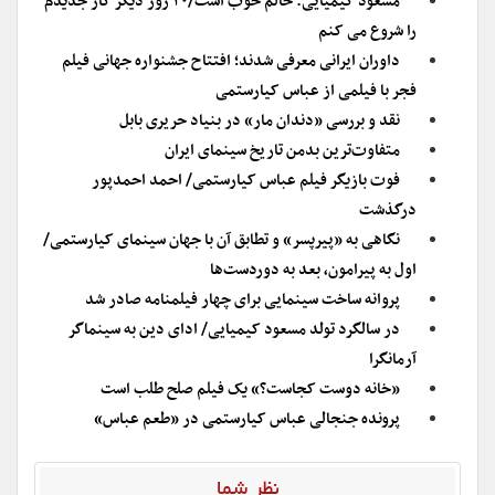
مسعود کیمیایی: حالم خوب است/۲۰ روز دیگر کار جدیدم
را شروع می کنم
داوران ایرانی معرفی شدند؛ افتتاح جشنواره جهانی فیلم
فجر با فیلمی از عباس کیارستمی
نقد و بررسی «دندان مار» در بنیاد حریری بابل
متفاوت‌ترین بدمن تاریخ سینمای ایران
فوت بازیگر فیلم عباس کیارستمی/ احمد احمدپور
درگذشت
نگاهی به «پیرپسر» و تطابق آن با جهان سینمای کیارستمی/
اول به پیرامون، بعد به دوردست‌ها
پروانه ساخت سینمایی برای چهار فیلمنامه صادر شد
در سالگرد تولد مسعود کیمیایی/ ادای دین به سینماگر
آرمانگرا
«خانه دوست کجاست؟» یک فیلم صلح طلب است
پرونده جنجالی عباس کیارستمی در «طعم عباس»
نظر شما