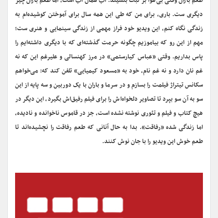
طعم باران وقتی بی‌هوا بر لبت بنشیند. آب همان آب است، اما طعم باران چیز
دیگری ست. باری، برای من که طی این همه سال برای آموختن کوشیده‌ام به
زندگی نگاه کنم، این ویدیو خود فراز مهمی از زندگی سینمایی و هنری ست؛
مهم از این رو که بیاموزیم چگونه حرمت گذشته‌ای که با دیگری داشته‌ایم را
پاس بداریم. وقتی «عباس کیارستمی» در مرز کهنسالی و علیرغم این که نه
غم نان دارد و نه غم نام، خود به «مسعود کیمیایی» تلفن کند که: می‌خواهم
سکانس تیتراژ فیلمت را بسازم و در سرما و باران با یک دوربین و سه پایه از این
سو به آن سو بپرد تا تصاویر دلخواه‌اش را برای فیلم رفیق‌اش بگیرد، این دیگر در
هیچ کتاب و فیلم و تئوری نوشته نشده است، جز در قاموس ناخوانده و نادیده،
اما زندگی شده «رفاقت». بدا به حال آنانی که طعم رفاقت را نچشیده‌اند تا
طعم خوش این ویدیو را با جان نوش کنند.
نمایشگر
ویدیو