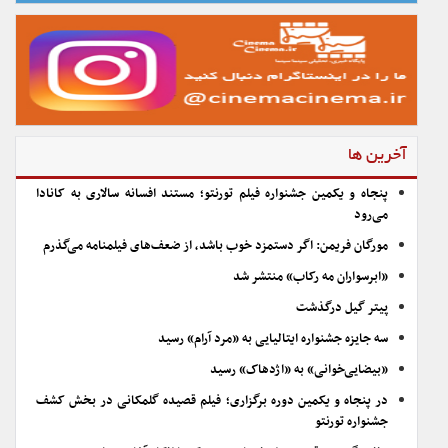
آخرین ها
پنجاه و یکمین جشنواره فیلم تورنتو؛ مستند افسانه سالاری به کانادا
می‌رود
مورگان فریمن: اگر دستمزد خوب باشد، از ضعف‌های فیلمنامه می‌گذرم
«ابرسواران مه رکاب» منتشر شد
پیتر گیل درگذشت
سه جایزه جشنواره ایتالیایی به «مرد آرام» رسید
«بیضایی‌خوانی» به «اژدهاک» رسید
در پنجاه و یکمین دوره برگزاری؛ فیلم قصیده گلمکانی در بخش کشف
جشنواره تورنتو