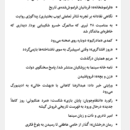
«فراموشخانه»؛ قربانیان فراموش‌شده‌ی تاریخ
نگاهی نقادانه بر تجربه تئاتر تعاملی ایوب بختیاری/ پداگوژی روایت
به مناسبت ۲۸ تیری که سالمرگ خسرو شکیبایی بود/ دیداری که
خاطره‌ای ماندگار شد
کمدی «مادرکیو» دوباره روی صحنه می‌رود
«روز افشاگری»؛ وقتی اسپیلبرگ به سوی ناشناخته‌ها بازمی‌گردد
مریم همتیان درگذشت
نامه خانه سینما به پزشکیان منتشر شد/ پاسخ سخنگوی دولت
«زن و بچه»؛ فروپاشیدن
ورایتی خبر داد؛ عبدالرضا کاهانی با «بهشت خالی» به ادینبورگ
می‌رود
رکورد «انتقام‌جویان: پایان بازی» شکست؛ «مرد عنکبوتی: روز کاملاً
جدید» درحال ورود به فهرست تاریخی فروش گیشه
امیر نادری و ذات و زبان سینما
رمان «رخشان»؛ گُذار از خامیِ عاطفی تا رسیدن به بلوغ فکری