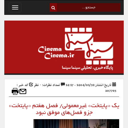
Toggle
avigation
تاریخ انتشار:1404/01/31 - 14:17
تعداد نظرات: ۰ نظر
کد خبر :
207765
یک «پایتخت» غیرمعمولی/ فصل هفتم «پایتخت»
جزو فصل‌های موفق نبود