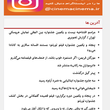
آخرین ها
مراسم افتتاحیه بیست و یکمین جشنواره بین المللی نمایش عروسکی
تهران / گزارش تصویری
پنجاه و یکمین جشنواره فیلم تورنتو؛ مستند افسانه سالاری به کانادا
می‌رود
مورگان فریمن: اگر دستمزد خوب باشد، از ضعف‌های فیلمنامه می‌گذرم
«ابرسواران مه رکاب» منتشر شد
پیتر گیل درگذشت
سه جایزه جشنواره ایتالیایی به «مرد آرام» رسید
«بیضایی‌خوانی» به «اژدهاک» رسید
در پنجاه و یکمین دوره برگزاری؛ فیلم قصیده گلمکانی در بخش کشف
جشنواره تورنتو
«نفس‌گیر»؛ وقتی بحران نه با ویروس که با انکار آغاز می‌شود