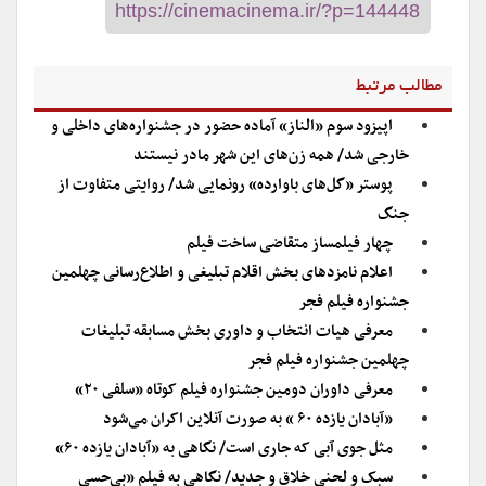
مطالب مرتبط
اپیزود سوم «الناز» آماده حضور در جشنواره‌های داخلی و
خارجی شد/ همه زن‌های این شهر مادر نیستند
پوستر «گل‌های باوارده» رونمایی شد/ روایتی متفاوت از
جنگ
چهار فیلمساز متقاضی ساخت فیلم
اعلام نامزدهای بخش اقلام تبلیغی و اطلاع‌رسانی چهلمین
جشنواره فیلم فجر
معرفی هیات انتخاب و داوری بخش مسابقه تبلیغات
چهلمین جشنواره فیلم فجر
معرفی داوران دومین جشنواره فیلم کوتاه «سلفی ۲۰»
«آبادان یازده ۶۰ » به صورت آنلاین اکران می‌شود
مثل جوی آبی که جاری است/ نگاهی به «آبادان یازده ۶۰»
سبک و لحنی خلاق و جدید/ نگاهی به فیلم «بی‌حسی