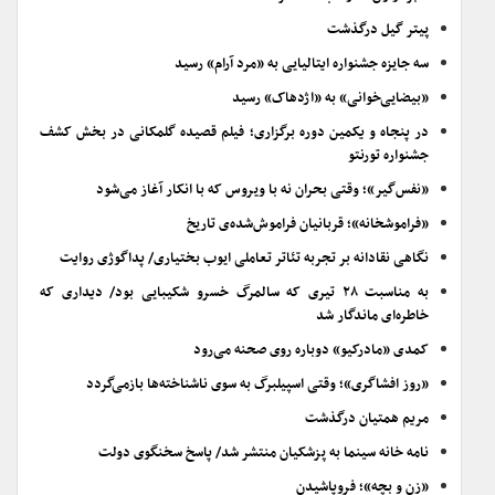
پیتر گیل درگذشت
سه جایزه جشنواره ایتالیایی به «مرد آرام» رسید
«بیضایی‌خوانی» به «اژدهاک» رسید
در پنجاه و یکمین دوره برگزاری؛ فیلم قصیده گلمکانی در بخش کشف
جشنواره تورنتو
«نفس‌گیر»؛ وقتی بحران نه با ویروس که با انکار آغاز می‌شود
«فراموشخانه»؛ قربانیان فراموش‌شده‌ی تاریخ
نگاهی نقادانه بر تجربه تئاتر تعاملی ایوب بختیاری/ پداگوژی روایت
به مناسبت ۲۸ تیری که سالمرگ خسرو شکیبایی بود/ دیداری که
خاطره‌ای ماندگار شد
کمدی «مادرکیو» دوباره روی صحنه می‌رود
«روز افشاگری»؛ وقتی اسپیلبرگ به سوی ناشناخته‌ها بازمی‌گردد
مریم همتیان درگذشت
نامه خانه سینما به پزشکیان منتشر شد/ پاسخ سخنگوی دولت
«زن و بچه»؛ فروپاشیدن