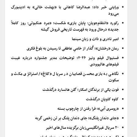
ورایتی خبر داد؛ عبدالرضا کاهانی با «بهشت خالی» به ادینبورگ
می‌رود
رکورد «انتقام‌جویان: پایان بازی» شکست؛ «مرد عنکبوتی: روز کاملاً
جدید» درحال ورود به فهرست تاریخی فروش گیشه
امیر نادری و ذات و زبان سینما
رمان «رخشان»؛ گُذار از خامیِ عاطفی تا رسیدن به بلوغ فکری
فستیوال فیلم ونیز ۲۰۲۶؛ توضیحات مدیر جشنواره درباره غیبت
فیلم‌های هالیوودی
نگاهی به بازی محسن قصابیان در سریال «کلاغ»/ استراتژی مکث و
سکوت
فوت یکی از برندگان اسکار؛ گلن هانسارد درگذشت
کاوه کاویان درگذشت
«روسری آبی»؛ فرا رفتن از چارچوب بسته
«جای دندان پلنگ»؛ جای دندان پلنگ بر تن زخمی گربه
۲۰ سریال غیرانگلیسی‌زبان برگزیده سال‌های اخیر