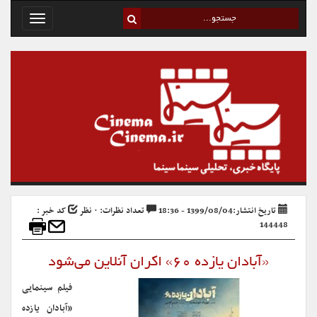
Toggle
avigation
تاریخ انتشار:1399/08/04 - 18:36
تعداد نظرات: ۰ نظر
کد خبر :
144448
«آبادان یازده ۶۰» اکران آنلاین می‌شود
فیلم سینمایی
«آبادان یازده