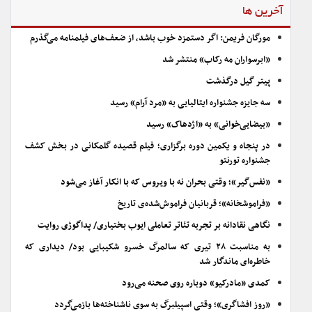
آخرین ها
مورگان فریمن: اگر دستمزد خوب باشد، از ضعف‌های فیلمنامه می‌گذرم
«ابرسواران مه رکاب» منتشر شد
پیتر گیل درگذشت
سه جایزه جشنواره ایتالیایی به «مرد آرام» رسید
«بیضایی‌خوانی» به «اژدهاک» رسید
در پنجاه و یکمین دوره برگزاری؛ فیلم قصیده گلمکانی در بخش کشف
جشنواره تورنتو
«نفس‌گیر»؛ وقتی بحران نه با ویروس که با انکار آغاز می‌شود
«فراموشخانه»؛ قربانیان فراموش‌شده‌ی تاریخ
نگاهی نقادانه بر تجربه تئاتر تعاملی ایوب بختیاری/ پداگوژی روایت
به مناسبت ۲۸ تیری که سالمرگ خسرو شکیبایی بود/ دیداری که
خاطره‌ای ماندگار شد
کمدی «مادرکیو» دوباره روی صحنه می‌رود
«روز افشاگری»؛ وقتی اسپیلبرگ به سوی ناشناخته‌ها بازمی‌گردد