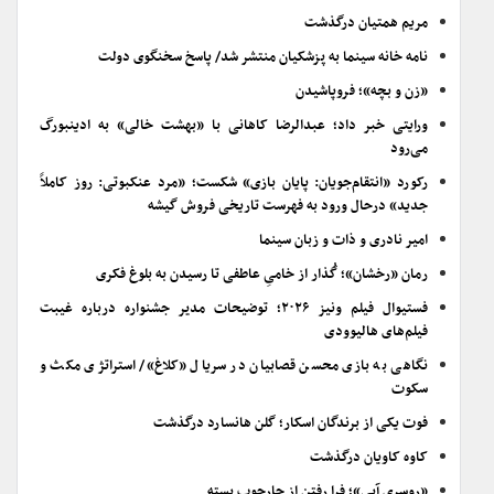
مریم همتیان درگذشت
نامه خانه سینما به پزشکیان منتشر شد/ پاسخ سخنگوی دولت
«زن و بچه»؛ فروپاشیدن
ورایتی خبر داد؛ عبدالرضا کاهانی با «بهشت خالی» به ادینبورگ
می‌رود
رکورد «انتقام‌جویان: پایان بازی» شکست؛ «مرد عنکبوتی: روز کاملاً
جدید» درحال ورود به فهرست تاریخی فروش گیشه
امیر نادری و ذات و زبان سینما
رمان «رخشان»؛ گُذار از خامیِ عاطفی تا رسیدن به بلوغ فکری
فستیوال فیلم ونیز ۲۰۲۶؛ توضیحات مدیر جشنواره درباره غیبت
فیلم‌های هالیوودی
نگاهی به بازی محسن قصابیان در سریال «کلاغ»/ استراتژی مکث و
سکوت
فوت یکی از برندگان اسکار؛ گلن هانسارد درگذشت
کاوه کاویان درگذشت
«روسری آبی»؛ فرا رفتن از چارچوب بسته