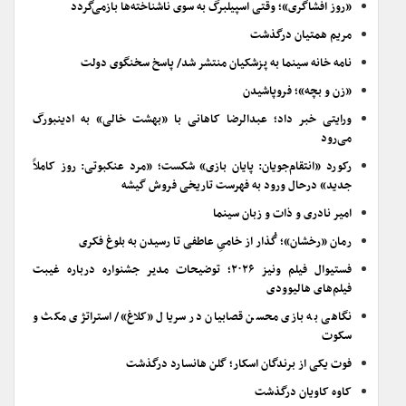
«روز افشاگری»؛ وقتی اسپیلبرگ به سوی ناشناخته‌ها بازمی‌گردد
مریم همتیان درگذشت
نامه خانه سینما به پزشکیان منتشر شد/ پاسخ سخنگوی دولت
«زن و بچه»؛ فروپاشیدن
ورایتی خبر داد؛ عبدالرضا کاهانی با «بهشت خالی» به ادینبورگ
می‌رود
رکورد «انتقام‌جویان: پایان بازی» شکست؛ «مرد عنکبوتی: روز کاملاً
جدید» درحال ورود به فهرست تاریخی فروش گیشه
امیر نادری و ذات و زبان سینما
رمان «رخشان»؛ گُذار از خامیِ عاطفی تا رسیدن به بلوغ فکری
فستیوال فیلم ونیز ۲۰۲۶؛ توضیحات مدیر جشنواره درباره غیبت
فیلم‌های هالیوودی
نگاهی به بازی محسن قصابیان در سریال «کلاغ»/ استراتژی مکث و
سکوت
فوت یکی از برندگان اسکار؛ گلن هانسارد درگذشت
کاوه کاویان درگذشت