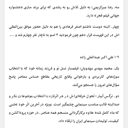
سه. رضا میرکریمی؛ به دلیل تلاش رو به رشدی که برای برند سازی «جشنواره
جهانی فیلم فجر» دارد.
چهار. البته دوست داشتم اصغر فرهادی را هم به دلیل حضور موفق بین‌المللی
اش در این فهرست قرار دهم چون فرمودید ۳ اسم به ناچار نفر چهارم شد و ….
۱۰۹ علی اکبر عبدالعلی زاده
یک. محمد مهدی مهدویان؛ فیلمساز نسل نو و فرزند زمانه خود که با انتخاب
سوژه‌های کاربردی و بازخوانی وقایع تاریخی مقاطع حساس معاصر پاسخ
سؤال‌های امروز را جستجو می‌کند.
دو. نرگس آبیار؛ تحول حرفه‌ای‌اش در هر اثرتازه با انتخاب موضوعات بکر و
صدالبته قالب مناسب سینمایی چشمگیر است. بویژه در آخرین اثر خود “شبی
که ماه کامل شد” علاوه برکارگردانی منسجم همه عناصر، در حوزه پروداکشن و
کیفیت، تولیدات سینمای ایران را ارتقاء داد.