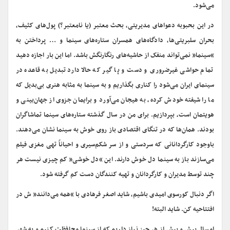
می‌شود.
در این بحبوبه دعواهای مدیریتی، بحث معتبر (یا نامعتبر؟) پول‌های کثیف،
بحران سلبریتی‌ها، دادگاه‌های همسران ستاره‌های سینما و … پرداختن به
“سینما” نمی‌تواند منفک از حاشیه‌های رنگارنگش باشد. اما این بار اجازه دهید
تمام حواشی غیرضروری و دست و پا گیر که حالا دارد تبدیل به قاعده در
سینمای ایران می‌شود را کناری بگذاریم و به سینما به مثابه هنری بی‌بدیل که
ما را شیفته خودش کرده، به هیجان می‌آورد و برایمان جزوی از جهان‌بینی و
هویتمان است، بپردازیم. برای من در سال گذشته ستاره‌های سینما تماشاگران
بودند. همان‌ها که در تنگای اقتصادی باز روی خوش به سینما نشان می‌دهند.
باوجود کارگردانانی که سردستی و از سر شکم‌سیری و احیاناً تهی مغزی فیلم
می‌سازند باز به سینما دل خوش دارند. این “دل خوشی” کم چیزی نیست هر
چند توسط مدیران و کارگردانان و تهیه کنندگان دست کم گرفته شود.
اگر دنبال کورسوی امیدی باشیم، شاید اصغر فرهادی با “همه می‌دانند” ش در
افتتاحیه کن. شاید البته!
امسال بیش و پیش از هر چیز نیاز داریم که از سینما محافظت کنیم و به شهر