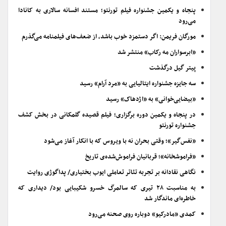
پنجاه و یکمین جشنواره فیلم تورنتو؛ مستند افسانه سالاری به کانادا
می‌رود
مورگان فریمن: اگر دستمزد خوب باشد، از ضعف‌های فیلمنامه می‌گذرم
«ابرسواران مه رکاب» منتشر شد
پیتر گیل درگذشت
سه جایزه جشنواره ایتالیایی به «مرد آرام» رسید
«بیضایی‌خوانی» به «اژدهاک» رسید
در پنجاه و یکمین دوره برگزاری؛ فیلم قصیده گلمکانی در بخش کشف
جشنواره تورنتو
«نفس‌گیر»؛ وقتی بحران نه با ویروس که با انکار آغاز می‌شود
«فراموشخانه»؛ قربانیان فراموش‌شده‌ی تاریخ
نگاهی نقادانه بر تجربه تئاتر تعاملی ایوب بختیاری/ پداگوژی روایت
به مناسبت ۲۸ تیری که سالمرگ خسرو شکیبایی بود/ دیداری که
خاطره‌ای ماندگار شد
کمدی «مادرکیو» دوباره روی صحنه می‌رود