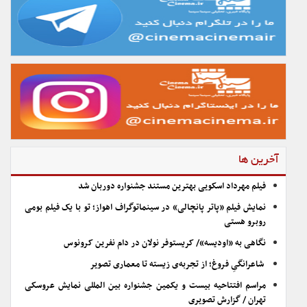
آخرین ها
فیلم مهرداد اسکویی بهترین مستند جشنواره دوربان شد
نمایش فیلم «پاتر پانچالی» در سینماتوگراف اهواز؛ تو با یک فیلم بومی
روبرو هستی
نگاهی به «اودیسه»/ کریستوفر نولان در دام نفرین کرونوس
شاعرانگیِ فروغ؛ از تجربه‌ی زیسته تا معماری تصویر
مراسم افتتاحیه بیست و یکمین جشنواره بین المللی نمایش عروسکی
تهران / گزارش تصویری