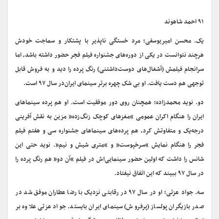
۹۱ احمد شاهوند
یک. محسن امیریوسفی؛ مرد خستگی ناپذیر با پشتکار و سماجت خودش
هرچند نتوانست در یکی از دوره‌های جشنواره فیلم فجر حضور داشته باشد، اما
سرانجام فیلمش (آشغال‌های دوست‌داشتنی) رنگ پرده را دید و به فروش قابل
توجهی هم دست یافت. او بی شک چهره برتر سینمای ایران‌در سال ۹۷ است.
دو. نوید محمدزاده؛ همچنان روی دور موفقیت است. او هم پرده سینماهای
ایران را هنگام اکران عمومی “مغزهای کوچک زنگ‌زده” مزین به نقش آفرینی
درجه‌یک و متفاوتش کرد، هم پرده‌های سینماهای جشنواره سی و هفتم فیلم
فجر را هنگام نمایش “سرخپوست” و “متری شیش و نیم”. نوید حتی این
شانس را داشت که اولین حضور سینمایی‌اش در فیلم “آن دو” هم رنگ پرده را
در سال ۹۷ ببیند که این اتفاق نیفتاد.
سه. جواد عزتی؛ او در سال ۹۷ در رقابتی نزدیک با رضا عطاران موفق شد در
صدر بازیگران پولساز (پرفروش) سینمای ایران بایستد. جواد عزتی علاوه بر