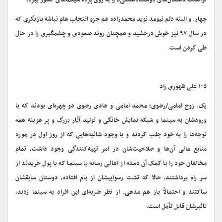
توانست “آشغال‌های دوست‌داشتنی” را به روی پرده سینماهای کشور ببرد.
چهار. و البته دلم نیومد نوید محمدزاده هم جزو انتخاب هام نباشه بازیگری که
در سال ۹۷ نیز خوش درخشید و همچنان روند صعودی و چشمگیری را در حال
طی کردن است
۱۰۵ علی ظهوری راد
یک. زوج امامی/رضوی؛ محمد امامی و هادی رضوی دو چهره‌ای بودند که با
ورودشان به سینما و شبکه نمایش خانگی و تولید آثار بزرگ و پر هزینه همه
توجه‌ها را به خود جلب کردند و با وجود شائبه‌هایی که از روز اول در مورد
منابع مالی آن‌ها و صلاحیت‌شان در امر تهیه‌کنندگی وجود داشت، تمام
مخالفان خود را با کمک آن دسته از اهالی رسانه یا سینما که با پول خریدند از
سر راه برداشتند. حالا که تشت رسواییشان از بام افتاده، دوستان سابقشان
ساکتند و احتمالاً باز هم مدعی. از نظر ضربه‌ای این افراد به سینما زدند،
تاثیرشان قابل تأمل است.