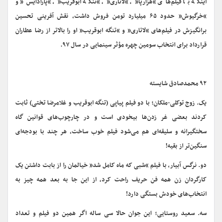
اینکه با فیلم‌های “هزارپا”، “لاتاری”، “تنگه ابوقریب”، “پارادایس” و
“خرگیوش” حدود ۶۵ میلیارد تومن فروش داشت، نقش آفرینی تحسین
برانگیزش در فیلم‌های “لاتاری” و “تنگه ابوقریب” او را بالاتر از رضا عطاران
قرارداد برای انتخاب سومین چهره مؤثر سینمایی در سال ۹۷.
۹۲ محمدصادق شایسته
یک. زوج توکلی-ملکان؛ با دو فیلم پیاپی (تنگه ابوقریب و غلامرضا تختی) ثابت
کردند بعضی غر زدن‌ها بیخودی است و در چارچوب‌های قوانین گاه
سختگیرانه و سلیقه‌ای هم می‌شود فیلم خوب ساخت، هر چند با بودجه‌ای
سنگین‌تر از بقیه!
دو. نرگس آبیار، با فیلم “شبی که ماه کامل شد” خیالمان را از بابت داشتن یک
کارگردان زن همه فن حریف راحت کرد، از این جا به بعد همه چیز به
انتخاب‌های خودش بستگی دارد!
سه. سعید روستایی؛ این جوان حالا سی ساله اگر همین دو فیلم و تعداد