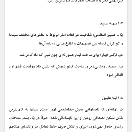
بین‌المللی فجر را با استانداردی قابل قبول برگزار کرد.
۱۱۷ سمیه علیپور
یک. حسین انتظامی؛ شفافیت در اعلام آمار مربوط به بخش‌های مختلف سینما
و کم کردن فاصله بین تصمیمات و اطلاع‌رسانی درباره آن‌ها
دو. نرگس آبیار؛ برای ساخت فیلم جسورانه‌ای چون شبی که ماه کامل شد.
سه. سعید روستایی؛ برای ساخت فیلم دومش که نشان داد موفقیت فیلم اول
اتفاقی نبود
۱۱۸ لیلا علیپور
در زمانه‌ای که نابسامانی بخش جدانشدنی امور است، سینما به کامل‌ترین
شکل ممکن مصداقی روشن از این نابسامانی شده؛ اصولاً در یک بستر متلاطم،
رشدی حاصل نمی‌شود. انرژی و تلاش صرف حفظ تعادل در وانفسای متلاطم