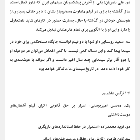
دو. علی نصریان؛ یکی از آخرین پیشکسوتان سینمای ایران که هنوز فعال است،
سال گذشته با بازی در فیلم متفاوت مسخره‌باز نشان داد بر خلاف بسیاری از
هم‌نسلان خودش در گذشته یا حال، جسارت حضور در کارهای شاید نامتعارف
را دارد و این او را به الگویی برای تمام هنرمندان تبدیل می‌کند
سه. سعید روستایی؛ او تنها با دو فیلم توانسته جایگاه مستحکمی برای خود در
سینما پیدا کند و این مساله کمی نیست. با کمی اغماض می‌توان هر دو فیلم او
را جزو آثار برتر سینمایی چند سال اخیر دانست و اگر بتواند با هوشمندی به
کار خود ادامه دهد، در تاریخ سینمای ما ماندگار خواهد بود
۱۰۶ نرگس عاشوری
یک. محسن امیریوسفی؛ اصرار بر حق قانونی اکران فیلم آشغال‌های
دوست‌داشتنی
دو. نوید محمدزاده؛ استمرار در حفظ استانداردهای بازیگری
سه. لادن طاهری؛ تلاش برای حفظ و مرمت فیلم‌های ایرانی