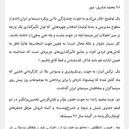
۹۸ محمد صابری- مهر
یک توضیح؛ فکر می‌کنم به جهت چندپارگی ذاتی پیکره سینمای ایران (اعم از
سطوح مدیریتی و بدنه تولید) انتخاب چهره‌هایی که توان تأثیرگذاری یک پارچه
بر سیر تحولات این سینما (چه در جهت مثبت و چه حتی منفی) را داشته باشند،
کار بسیار دشوار و بلکه محال است! به همین جهت انتخاب‌ها غالباً ناظر به
تلاش‌های فردی افراد و به‌تبع تأثیرگذاری‌های جزیره‌ای است که صدالبته به
همین اندازه هم باید شاکر، قدرشناس و فعلاً قانع باشیم..!
یک. نرگس آبیار؛ به جهت ریسک‌پذیری و وسواس بالا در کارگردانی «شبی که
ماه کامل شد» که پیشنهاد تازه‌ای را برای پرداختن به موضوعات روز پیش روی
سینماگران و مخاطبان سینمای ایران گذاشت.
دو. نوید محمد زاده؛ به جهت حضور مؤثر و نقش‌آفرینی تحسین‌برانگیز در دو
فیلم «متری شیش و نیم» و «سرخ‌پوست» و البته فروش موفق «مغزهای
کوچک‌زنگ‌زده» در گیشه سال ۹۷ سینماها.
سه. حسین انتظامی؛ به‌جهت جدیت در اجرایی شدن شفافیت مالی در