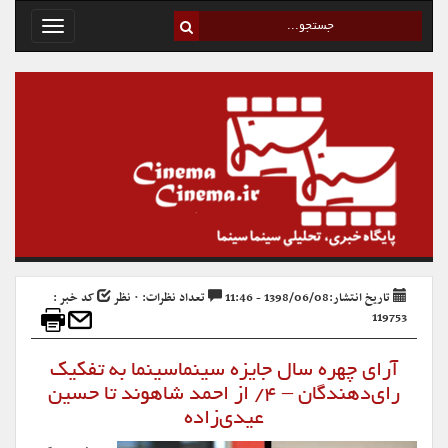
Toggle
avigation
تاریخ انتشار:1398/06/08 - 11:46
تعداد نظرات: ۰ نظر
کد خبر :
119753
آرای چهره سال جایزه سینماسینما به تفکیک
رای‌دهندگان – ۴/ از احمد شاهوند تا حسین
عیدی‌زاده