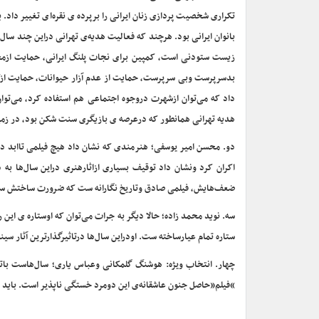
تکراری شخصیت پردازی زنان ایرانی را برپرده ی نقره‌ای تغییر داد
بانوان ایرانی بود. هرچند که فعالیت هدیه‌ی تهرانی دراین چند سا
زیست ستودنی است، کمپین برای نجات پلنگ ایرانی، حمایت ازمحی
بدسرپرست وبی سرپرست، حمایت از عدم آزار حیوانات، حمایت ازکم
داد که می‌توان ازشهرت دروجوه اجتماعی هم استفاده کرد، می‌ت
هدیه تهرانی همانطور که درعرصه ی بازیگری سنت شکن بود، در زم
دو. محسن امیر یوسفی؛ هنرمندی که نشان داد هیچ فیلمی تاابد درفا
اکران کرد ونشان داد توقیف بسیاری ازاثارهنری دراین سال‌ها 
ضعف‌هایش، فیلمی صادق وتاریخ نگارانه ست که ضرورت ساختش سال‌
سه. نوید محمد زاده؛ حالا دیگر به جرات می‌توان که اوستاره ی ای
ستاره تمام عیارساخته ست. اودراین سال‌ها درتاثیرگذارترین آثار سین
“فیلم”حاصل جنون عاشقانه‌ی این دومرد خستگی ناپذیر است. باید به 