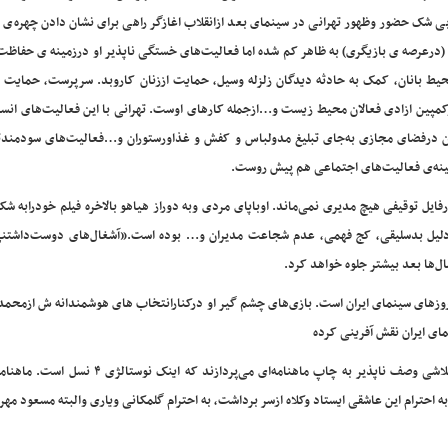
. بی شک حضور وظهور تهرانی در سینمای بعد ازانقلاب اغازگر راهی برای نشان دادن چهره‌ی 
ل (درعرصه ی بازیگری) به ظاهر کم شده اما فعالیت‌های خستگی ناپذیر او درزمینه ی حفاظ
ط بانان، کمک به حادثه دیدگان زلزله وسیل، حمایت اززنان کاروبد. سرپرست، حمایت ا
پین ازادی فعالان محیط زیست و…ازجمله کارهای اوست. تهرانی با این فعالیت‌های انسا
وان درفضای مجازی به‌جای تبلیغ مدولباس و کفش و غذاورستوران و…فعالیت‌های سودمندت
ینه‌ی فعالیت‌های اجتماعی هم پیش روست.
یل توقیفی هیچ مدیری نمی‌ماند. اوباپای مردی وبه دوراز هیاهو بالاخره فیلم خودرابه شک
به دلیل بدسلیقی، کج فهمی، عدم شجاعت مدیران و… بوده است.”آشغال‌های دوست‌داشتنی
ها بعد بیشتر جلوه خواهد کرد.
ن روزهای سینمای ایران است. بازی‌های چشم گیر او درکنارانتخاب های هوشمندانه ش ازمحمد
مای ایران نقش آفرینی کرده
چهار. انتخاب ویژه: هوشنگ گلمکانی وعباس یاری؛ سال‌هاست باتلاشی وصف ناپذیر به چاپ ماهنامه‌ای می‌پردا
احترام این عاشقی ایستاد وکلاه ازسر برداشت، به احترام گلمکانی ویاری والبته مسعود مهرا