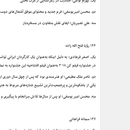
یک. بهرام توکلی؛ جسارت در رمزگشایی از مرگ تختی
دو. محسن امیریوسفی؛ فرم جدید و محتوای موفق آشغال‌های دوست
سه. علی نصیریان؛ ایفای نقش متفاوت در مسخره‌باز
۱۲۶ رؤیا فتح الله زاده
یک. اصغر فرهادی؛ به دلیل اینکه به‌عنوان یک کارگردان ایرانی توان
در جشنواره فیلم کن ۲۰۱۸ به‌عنوان فیلم افتتاحیه این جشنواره به نمایش درآمد.
دو. ناصر ملک مطیعی؛ او هنرمندی بود که پس از چهل سال دوری از سی
یکی از باشکوه‌ترین و پرجمعیت‌ترین تشییع جنازه‌های مربوط به هنرم
سه. محسن امیر یوسفی؛ او پس از سال‌ها تلاش سرانجام با پیگیری 
۱۲۷ سمانه فراهانی