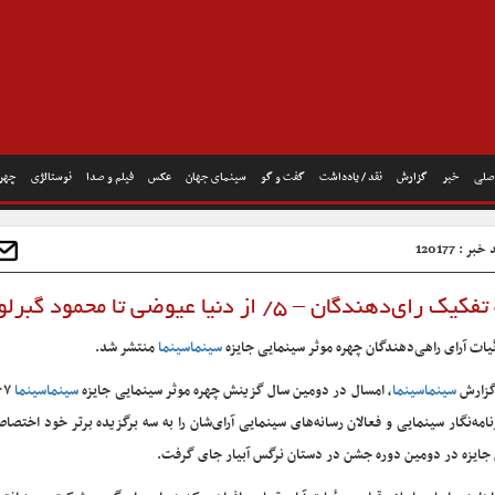
صلی
خبر
گزارش
نقد / یادداشت
گفت و گو
سینمای جهان
عکس
فیلم و صدا
نوستالژی
چهره
بر : 120177
– ۵/ از دنیا عیوضی تا محمود گبرلو
یات آرای راهی‌دهندگان چهره موثر سینمایی جایزه
سینماسینما
منتشر شد.
گزارش
سینماسینما
، امسال در دومین سال گزینش چهره موثر سینمایی جایزه
سینماسینما
نامه‌نگار سینمایی و فعالان رسانه‌های سینمایی آرای‌شان را به سه برگزیده برتر خود اختصا
 جایزه در دومین دوره جشن در دستان نرگس آبیار جای گرفت.