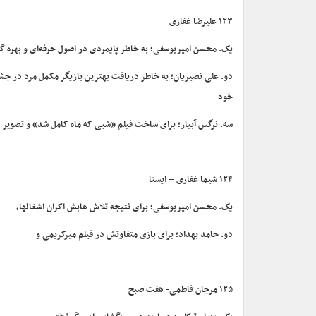
۱۲۳ علیرضا غفاری
یک. محسن امیریوسفی؛ به خاطر پایمردی در اصول حرفه‌ای و بهره گرفت
خود
سه. نرگس آبیار؛ برای ساخت فیلم «شبی که ماه کامل شد» و تصویر کم
۱۲۴ شیما غفاری – ایسنا
یک. محسن امیریوسفی؛ برای نتیجه تلاش هابش اکران اشغالها،
دو. حامد بهداد؛ برای بازی متفاوتش در فیلم میرکریمی و
۱۲۵ مرجان فاطمی- هفت صبح