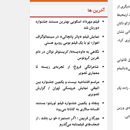
دیگری از
آخرین ها
ت ازمحیط
فیلم مهرداد اسکویی بهترین مستند جشنواره
زکودکان
دوربان شد
نی نشان
نمایش فیلم «پاتر پانچالی» در سینماتوگراف
ری کرد.
اهواز؛ تو با یک فیلم بومی روبرو هستی
نگاهی به «اودیسه»/ کریستوفر نولان در دام
نفرین کرونوس
ل قانونی
شاعرانگیِ فروغ؛ از تجربه‌ی زیسته تا
”باتمام
معماری تصویر
مراسم افتتاحیه بیست و یکمین جشنواره بین
 زاده یک
المللی نمایش عروسکی تهران / گزارش
تصویری
پنجاه و یکمین جشنواره فیلم تورنتو؛ مستند
زند که اینک نوستالژی ۴ نسل است. ماهنامه‌ی وزین
افسانه سالاری به کانادا می‌رود
بی.
مورگان فریمن: اگر دستمزد خوب باشد، از
ضعف‌های فیلمنامه می‌گذرم