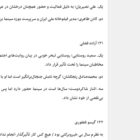
یک. علی نصیریان؛ به دلیل فعالیت و حضور همچنان درخشان در عر
دو. لادن طاهری؛ مدیر فیلم‌خانه ملی ایران و سرپرست موزه سینما ب
۱۳۱ آزاده فضلی
یک. سعید روستایی؛ روستایی تبحر خوبی در بیان روایت‌های اجتماع
مخاطبان سینما را تحت تأثیر قرار داد.
دو. محمدصادق رنجکشان؛ گرچه نامش جنجال‌برانگیز است اما او با س
سه. الناز شاکردوست؛ سال‌ها است در سینما حضور دارد اما پس ا
بی‌نقصی از خود نشان داد.
۱۳۲ گیسو فغفوری
به نظرم سال بی خیروبرکتی بود / هیچ کس کار تأثیرگذار انجام نداد