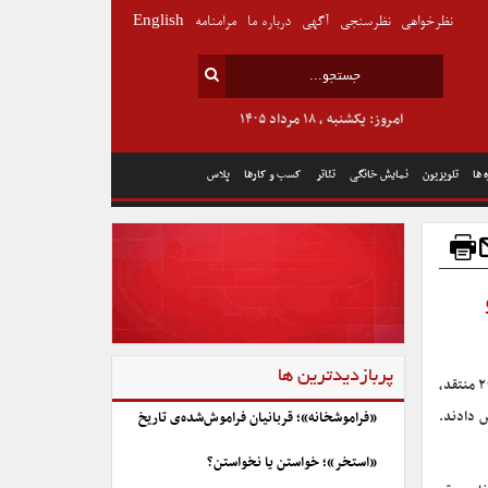
نظرخواهی
نظرسنجی
آگهی
درباره ما
مرامنامه
English
امروز: یکشنبه , ۱۸ مرداد ۱۴۰۵
 ها
تلویزیون
نمایش خانگی
تئاتر
کسب و کارها
پلاس
پربازدیدترین ها
۲۰۷ منتقد،
ص دادند.
«فراموشخانه»؛ قربانیان فراموش‌شده‌ی تاریخ
«استخر»؛ خواستن یا نخواستن؟