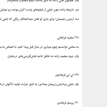
یک. همایون غنی زاده؛ به دلیل ساخت فیلم متفاوت مسخره‌باز
دو. داروغه زاده؛ چون خیلی از فیلم‌های پشت اکران مونده رو نمایش
سه. آرمین رحیمیان؛ برای بازی تو نقش عبدالمالک ریگی که خیلی تأث
۱۲۸ مجید فراهانی
به سختی توانستم چهره موثری در سال قبل پیدا کنم. با اغماض به مو
یک. نوید محمد زاده؛ به خاطر ادامه نقش‌آفرینی‌های درخشان
۱۲۹ لی لی فرهادپور
یک. صفی یزدانیان و پیمان معادی؛ به دلیل جرئت تولید ناگهان درخ
۱۳۰ پرستو فرهادی