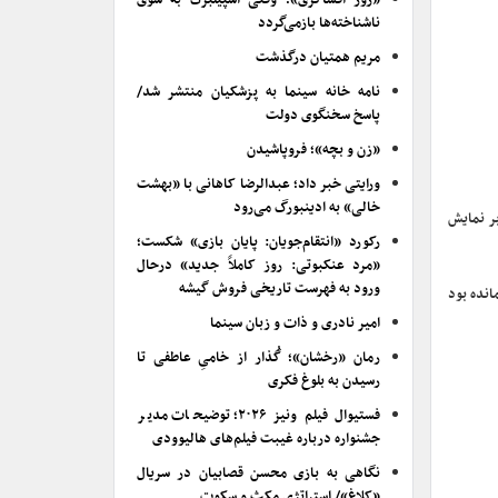
«روز افشاگری»؛ وقتی اسپیلبرگ به سوی
ناشناخته‌ها بازمی‌گردد
مریم همتیان درگذشت
نامه خانه سینما به پزشکیان منتشر شد/
پاسخ سخنگوی دولت
«زن و بچه»؛ فروپاشیدن
ورایتی خبر داد؛ عبدالرضا کاهانی با «بهشت
خالی» به ادینبورگ می‌رود
بر نمایش
رکورد «انتقام‌جویان: پایان بازی» شکست؛
«مرد عنکبوتی: روز کاملاً جدید» درحال
ورود به فهرست تاریخی فروش گیشه
انده بود
امیر نادری و ذات و زبان سینما
رمان «رخشان»؛ گُذار از خامیِ عاطفی تا
رسیدن به بلوغ فکری
فستیوال فیلم ونیز ۲۰۲۶؛ توضیحات مدیر
جشنواره درباره غیبت فیلم‌های هالیوودی
نگاهی به بازی محسن قصابیان در سریال
«کلاغ»/ استراتژی مکث و سکوت