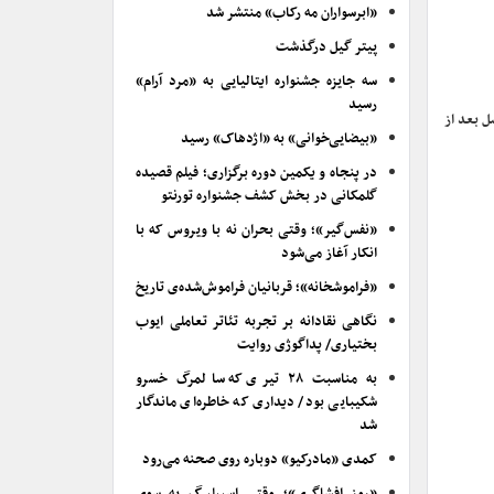
«ابرسواران مه رکاب» منتشر شد
پیتر گیل درگذشت
سه جایزه جشنواره ایتالیایی به «مرد آرام»
رسید
رین بازیگر مکمل مرد در جشنواره فیلم فجر و رعایت اصول حرفه آی هنگام قرارگرفتن بر بلندای نام بازیگری در کنار ۳ نسل بعد از
«بیضایی‌خوانی» به «اژدهاک» رسید
در پنجاه و یکمین دوره برگزاری؛ فیلم قصیده
گلمکانی در بخش کشف جشنواره تورنتو
«نفس‌گیر»؛ وقتی بحران نه با ویروس که با
انکار آغاز می‌شود
«فراموشخانه»؛ قربانیان فراموش‌شده‌ی تاریخ
نگاهی نقادانه بر تجربه تئاتر تعاملی ایوب
بختیاری/ پداگوژی روایت
به مناسبت ۲۸ تیری که سالمرگ خسرو
شکیبایی بود/ دیداری که خاطره‌ای ماندگار
شد
کمدی «مادرکیو» دوباره روی صحنه می‌رود