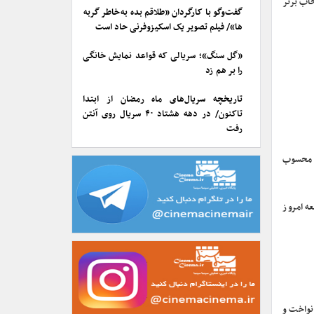
خاب برتر
گفت‌وگو با کارگردان «طلاقم بده به خاطر گربه
ها»/ فیلم تصویر یک اسکیزوفرنی حاد است
«گل سنگ»؛ سریالی که قواعد نمایش خانگی
را بر هم زد
تاریخچه سریال‌های ماه رمضان از ابتدا
تاکنون/ در دهه هشتاد ۴۰ سریال روی آنتن
رفت
ه محسوب
ه امروز
نواخت و