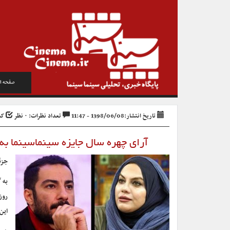
صفحه ا
تاریخ انتشار:1398/06/08 - 11:47
تعداد نظرات: ۰ نظر
کد خ
آرای چهره سال جایزه سینماسینما به تفکیک رای‌دهندگان 
جزئ
به 
روز
این