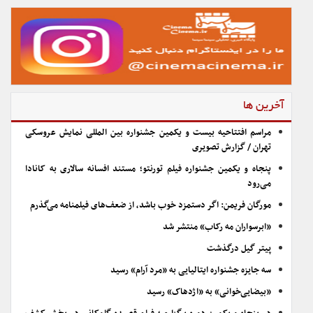
آخرین ها
مراسم افتتاحیه بیست و یکمین جشنواره بین المللی نمایش عروسکی
تهران / گزارش تصویری
پنجاه و یکمین جشنواره فیلم تورنتو؛ مستند افسانه سالاری به کانادا
می‌رود
مورگان فریمن: اگر دستمزد خوب باشد، از ضعف‌های فیلمنامه می‌گذرم
«ابرسواران مه رکاب» منتشر شد
پیتر گیل درگذشت
سه جایزه جشنواره ایتالیایی به «مرد آرام» رسید
«بیضایی‌خوانی» به «اژدهاک» رسید