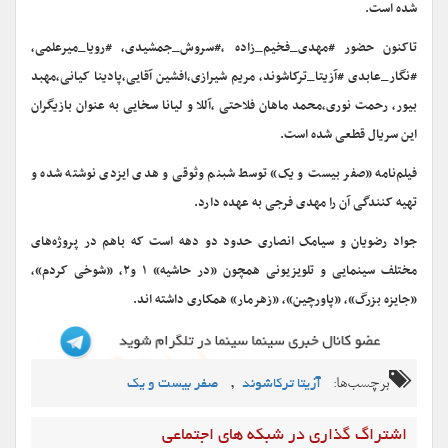
شده است.
تاکنون حضور #مهدی_فخیم_زاده ،#سروش_جمشیدی، #رویا_میرعلمی،
#نگار_عابدی #آزیتا_ترکاشوند، مریم شیرازی،افشین آقایی،پادینا کیانی،مهبد
بیور، رحمت نوری،محمد ماهان فلاحتی ،آللا و لیانا سخایی به عنوان بازیگران
این سریال قطعی شده است.
فیلم‌نامه «صفر بیست و یک» توسط شبنم وثوقی و هدی ایزدی نوشته شده و
تهیه کنندگی آن را مهدی فرجی به عهده دارد.
جواد رضویان و سیامک انصاری حدود دو دهه است که باهم در پروژه‌های
مختلف سینمایی و تلویزیونی همچون «در حاشیه» ۱ و۲، «شوخی کردم»،
«جایزه بزرگ»، «پاورچین»، «زهرمار» همکاری داشته اند.
برچسب‌ها:
,
آزیتا ترکاشوند
صفر بیست و یک
اشتراگ گذاری در شبکه های اجتماعی