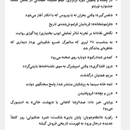
در پنجاه و یکمین دوره برگزاری؛ فیلم قصیده گلمکانی در بخش کشف
جشنواره تورنتو
«نفس‌گیر»؛ وقتی بحران نه با ویروس که با انکار آغاز می‌شود
«فراموشخانه»؛ قربانیان فراموش‌شده‌ی تاریخ
نگاهی نقادانه بر تجربه تئاتر تعاملی ایوب بختیاری/ پداگوژی روایت
به مناسبت ۲۸ تیری که سالمرگ خسرو شکیبایی بود/ دیداری که
خاطره‌ای ماندگار شد
کمدی «مادرکیو» دوباره روی صحنه می‌رود
«روز افشاگری»؛ وقتی اسپیلبرگ به سوی ناشناخته‌ها بازمی‌گردد
مریم همتیان درگذشت
نامه خانه سینما به پزشکیان منتشر شد/ پاسخ سخنگوی دولت
«زن و بچه»؛ فروپاشیدن
ورایتی خبر داد؛ عبدالرضا کاهانی با «بهشت خالی» به ادینبورگ
می‌رود
رکورد «انتقام‌جویان: پایان بازی» شکست؛ «مرد عنکبوتی: روز کاملاً
جدید» درحال ورود به فهرست تاریخی فروش گیشه