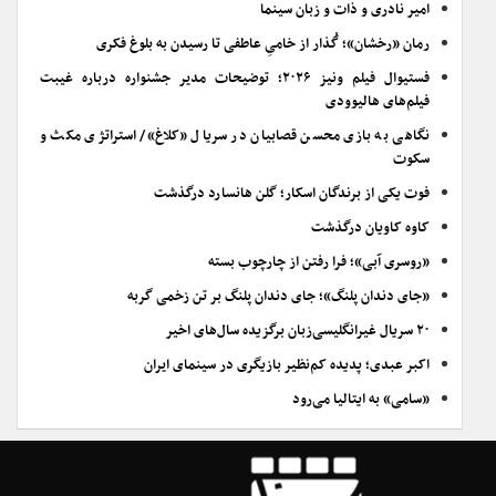
امیر نادری و ذات و زبان سینما
رمان «رخشان»؛ گُذار از خامیِ عاطفی تا رسیدن به بلوغ فکری
فستیوال فیلم ونیز ۲۰۲۶؛ توضیحات مدیر جشنواره درباره غیبت
فیلم‌های هالیوودی
نگاهی به بازی محسن قصابیان در سریال «کلاغ»/ استراتژی مکث و
سکوت
فوت یکی از برندگان اسکار؛ گلن هانسارد درگذشت
کاوه کاویان درگذشت
«روسری آبی»؛ فرا رفتن از چارچوب بسته
«جای دندان پلنگ»؛ جای دندان پلنگ بر تن زخمی گربه
۲۰ سریال غیرانگلیسی‌زبان برگزیده سال‌های اخیر
اکبر عبدی؛ پدیده کم‌نظیر بازیگری در سینمای ایران
«سامی» به ایتالیا می‌رود