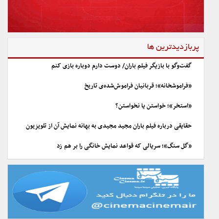
پربازدیدترین ها
گفت‌وگو با بازیگر فیلم باران/ دوست دارم دوباره بازی کنم
«فراموشخانه»؛ قربانیان فراموش‌شده‌ی تاریخ
«استخر»؛ خواستن یا نخواستن؟
حقایقی درباره فیلم باران مجید مجیدی به بهانه نمایش آن از تلویزیون
«گل سنگ»؛ سریالی که قواعد نمایش خانگی را بر هم زد